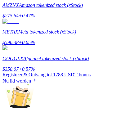
AMZNX
Amazon tokenized stock (xStock)
Gids
$
275.64
+
0.47
%
Futures-startgids
METAX
Meta tokenized stock (xStock)
$
596.38
+
0.65
%
GOOGLX
Alphabet tokenized stock (xStock)
$
358.07
+
0.57
%
Registreer & Ontvang tot
1788 USDT
bonus
Nu lid worden
Handelsstrategieën
Leer hoe u winstgevend kunt blijven