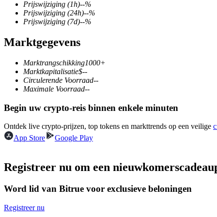
Prijswijziging
(1h)
--
%
Prijswijziging
(24h)
--
%
Prijswijziging
(7d)
--
%
Marktgegevens
COIN-M-futures
Cryptocurrency-futures
Marktrangschikking
1000+
Marktkapitalisatie
$
--
Circulerende Voorraad
--
Maximale Voorraad
--
TradFi
Begin uw crypto-reis binnen enkele minuten
Derivaten voor aandelen, forex, edelmetalen en grondstoffen
Ontdek live crypto-prijzen, top tokens en markttrends op een veilige
c
App Store
Google Play
Registreer nu om een nieuwkomerscadeau
Word lid van Bitrue voor exclusieve beloningen
Registreer nu
USDC-futures