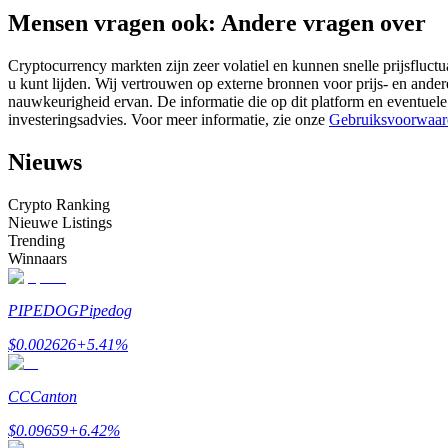
Mensen vragen ook: Andere vragen over
Futures met USDC als onderpand
Cryptocurrency markten zijn zeer volatiel en kunnen snelle prijsfluctu
u kunt lijden. Wij vertrouwen op externe bronnen voor prijs- en ande
nauwkeurigheid ervan. De informatie die op dit platform en eventuele
investeringsadvies. Voor meer informatie, zie onze
Gebruiksvoorwaar
Nieuws
Crypto Ranking
Nieuwe Listings
Kopiëren Handel
Trending
Winnaars
Sluit je aan bij top traders
PIPEDOG
Pipedog
$
0.002626
+
5.41
%
CC
Canton
$
0.09659
+
6.42
%