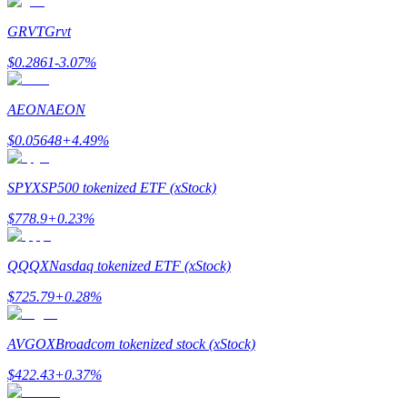
Word een Copy Trader
GRVT
Grvt
Geniet van winstdeling en copy trading commissies
$
0.2861
-3.07
%
AEON
AEON
$
0.05648
+
4.49
%
SPYX
SP500 tokenized ETF (xStock)
$
778.9
+
0.23
%
Informatie
Big data-analyse inclusief handelsinformatie, enz.
QQQX
Nasdaq tokenized ETF (xStock)
$
725.79
+
0.28
%
AVGOX
Broadcom tokenized stock (xStock)
$
422.43
+
0.37
%