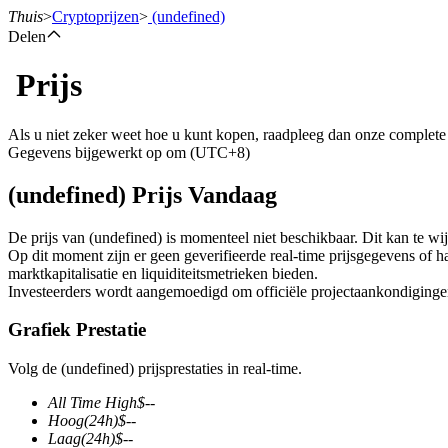
Thuis
>
Cryptoprijzen
>
(undefined)
Delen
Prijs
Termijncontracten
Als u niet zeker weet hoe u kunt kopen, raadpleeg dan onze complet
Gegevens bijgewerkt op om (UTC+8)
(undefined) Prijs Vandaag
De prijs van (undefined) is momenteel niet beschikbaar. Dit kan te wijt
Op dit moment zijn er geen geverifieerde real-time prijsgegevens of h
marktkapitalisatie en liquiditeitsmetrieken bieden.
Investeerders wordt aangemoedigd om officiële projectaankondigingen 
USDT-futures
Grafiek Prestatie
Futures met USDT als onderpand
Volg de (undefined) prijsprestaties in real-time.
All Time High
$
--
Hoog
(24h)
$
--
Laag
(24h)
$
--