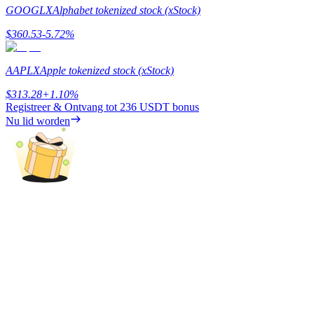
GOOGLX
Alphabet tokenized stock (xStock)
Verdienen
$
360.53
-5.72
%
AAPLX
Apple tokenized stock (xStock)
$
313.28
+
1.10
%
Registreer & Ontvang tot
236 USDT
bonus
Nu lid worden
Macht varkentje
Verdien dagelijks competitieve beloningen