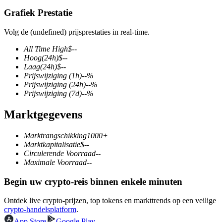
Grafiek Prestatie
Volg de (undefined) prijsprestaties in real-time.
COIN-M-futures
All Time High
$
--
Hoog
(24h)
$
--
Cryptocurrency-futures
Laag
(24h)
$
--
Prijswijziging
(1h)
--
%
Prijswijziging
(24h)
--
%
Prijswijziging
(7d)
--
%
TradFi
Marktgegevens
Derivaten voor aandelen, forex, edelmetalen en grondstoffen
Marktrangschikking
1000+
Marktkapitalisatie
$
--
Circulerende Voorraad
--
Maximale Voorraad
--
Begin uw crypto-reis binnen enkele minuten
Ontdek live crypto-prijzen, top tokens en markttrends op een veilige
crypto-handelsplatform
.
USDC-futures
App Store
Google Play