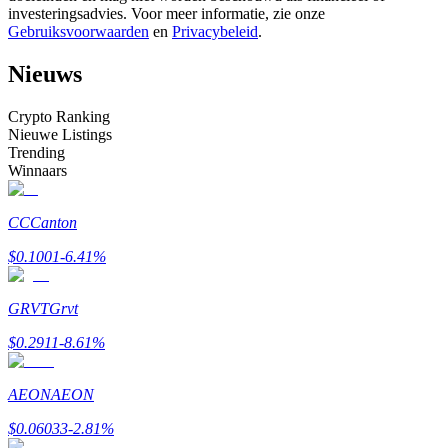
investeringsadvies. Voor meer informatie, zie onze
Word een Copy Trader
Gebruiksvoorwaarden
en
Privacybeleid
.
Geniet van winstdeling en copy trading commissies
Nieuws
Crypto Ranking
Nieuwe Listings
Trending
Winnaars
CC
Canton
Informatie
$
0.1001
-6.41
%
Big data-analyse inclusief handelsinformatie, enz.
GRVT
Grvt
$
0.2911
-8.61
%
AEON
AEON
$
0.06033
-2.81
%