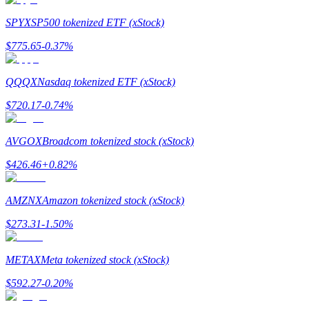
SPYX
SP500 tokenized ETF (xStock)
Gids
$
775.65
-0.37
%
Futures-startgids
QQQX
Nasdaq tokenized ETF (xStock)
$
720.17
-0.74
%
AVGOX
Broadcom tokenized stock (xStock)
$
426.46
+
0.82
%
Handelsstrategieën
AMZNX
Amazon tokenized stock (xStock)
Leer hoe u winstgevend kunt blijven
$
273.31
-1.50
%
METAX
Meta tokenized stock (xStock)
$
592.27
-0.20
%