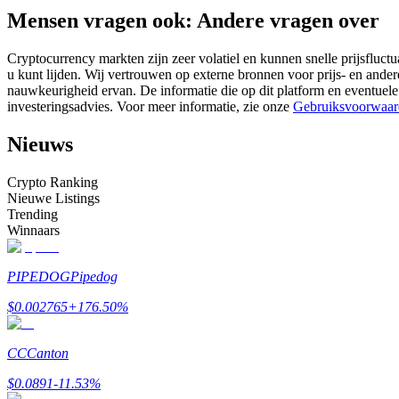
Mensen vragen ook: Andere vragen over
Futures met USDC als onderpand
Cryptocurrency markten zijn zeer volatiel en kunnen snelle prijsfluctu
u kunt lijden. Wij vertrouwen op externe bronnen voor prijs- en ande
nauwkeurigheid ervan. De informatie die op dit platform en eventuele
investeringsadvies. Voor meer informatie, zie onze
Gebruiksvoorwaar
Nieuws
Crypto Ranking
Nieuwe Listings
Kopiëren Handel
Trending
Winnaars
Sluit je aan bij top traders
PIPEDOG
Pipedog
$
0.002765
+
176.50
%
CC
Canton
$
0.0891
-11.53
%