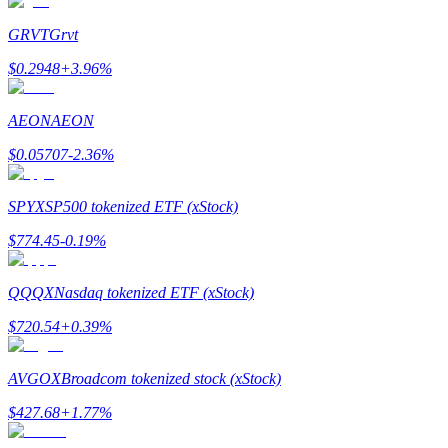
Word een Copy Trader
GRVT
Grvt
Geniet van winstdeling en copy trading commissies
$
0.2948
+
3.96
%
AEON
AEON
$
0.05707
-2.36
%
SPYX
SP500 tokenized ETF (xStock)
$
774.45
-0.19
%
Informatie
Big data-analyse inclusief handelsinformatie, enz.
QQQX
Nasdaq tokenized ETF (xStock)
$
720.54
+
0.39
%
AVGOX
Broadcom tokenized stock (xStock)
$
427.68
+
1.77
%