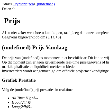
Thuis
>
Cryptoprijzen
>
(undefined)
Delen
Prijs
Termijncontracten
Als u niet zeker weet hoe u kunt kopen, raadpleeg dan onze complet
Gegevens bijgewerkt op om (UTC+8)
(undefined) Prijs Vandaag
De prijs van (undefined) is momenteel niet beschikbaar. Dit kan te wijt
Op dit moment zijn er geen geverifieerde real-time prijsgegevens of h
marktkapitalisatie en liquiditeitsmetrieken bieden.
Investeerders wordt aangemoedigd om officiële projectaankondigingen 
USDT-futures
Grafiek Prestatie
Futures met USDT als onderpand
Volg de (undefined) prijsprestaties in real-time.
All Time High
$
--
Hoog
(24h)
$
--
Laag
(24h)
$
--