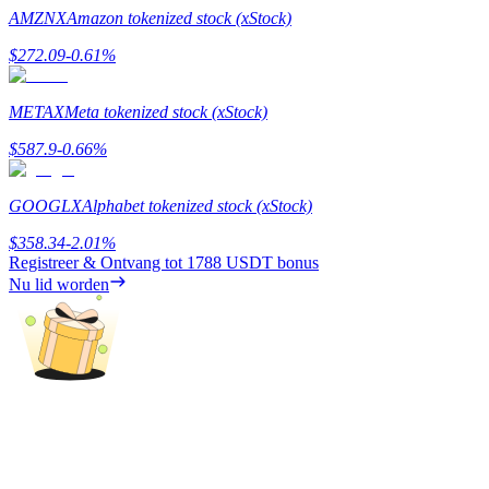
AMZNX
Amazon tokenized stock (xStock)
Gids
$
272.09
-0.61
%
Futures-startgids
METAX
Meta tokenized stock (xStock)
$
587.9
-0.66
%
GOOGLX
Alphabet tokenized stock (xStock)
$
358.34
-2.01
%
Registreer & Ontvang tot
1788 USDT
bonus
Nu lid worden
Handelsstrategieën
Leer hoe u winstgevend kunt blijven