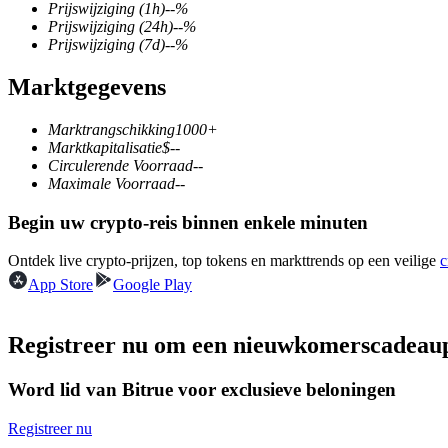
Prijswijziging
(1h)
--
%
Prijswijziging
(24h)
--
%
Prijswijziging
(7d)
--
%
Marktgegevens
COIN-M-futures
Cryptocurrency-futures
Marktrangschikking
1000+
Marktkapitalisatie
$
--
Circulerende Voorraad
--
Maximale Voorraad
--
TradFi
Begin uw crypto-reis binnen enkele minuten
Derivaten voor aandelen, forex, edelmetalen en grondstoffen
Ontdek live crypto-prijzen, top tokens en markttrends op een veilige
c
App Store
Google Play
Registreer nu om een nieuwkomerscadeau
Word lid van Bitrue voor exclusieve beloningen
Registreer nu
USDC-futures