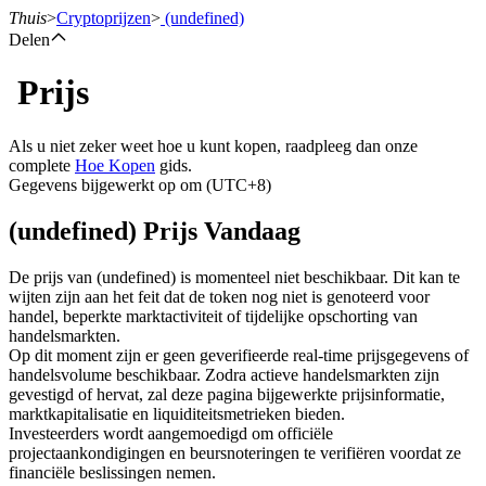
Thuis
>
Cryptoprijzen
>
(undefined)
Delen
Prijs
Termijncontracten
Als u niet zeker weet hoe u kunt kopen, raadpleeg dan onze
complete
Hoe Kopen
gids.
Gegevens bijgewerkt op om (UTC+8)
(undefined) Prijs Vandaag
De prijs van (undefined) is momenteel niet beschikbaar. Dit kan te
wijten zijn aan het feit dat de token nog niet is genoteerd voor
handel, beperkte marktactiviteit of tijdelijke opschorting van
USDT-futures
handelsmarkten.
Op dit moment zijn er geen geverifieerde real-time prijsgegevens of
Futures met USDT als onderpand
handelsvolume beschikbaar. Zodra actieve handelsmarkten zijn
gevestigd of hervat, zal deze pagina bijgewerkte prijsinformatie,
marktkapitalisatie en liquiditeitsmetrieken bieden.
Investeerders wordt aangemoedigd om officiële
projectaankondigingen en beursnoteringen te verifiëren voordat ze
financiële beslissingen nemen.