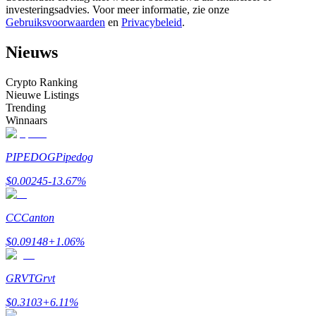
investeringsadvies. Voor meer informatie, zie onze
Word een Copy Trader
Gebruiksvoorwaarden
en
Privacybeleid
.
Geniet van winstdeling en copy trading commissies
Nieuws
Crypto Ranking
Nieuwe Listings
Trending
Winnaars
PIPEDOG
Pipedog
Informatie
$
0.00245
-13.67
%
Big data-analyse inclusief handelsinformatie, enz.
CC
Canton
$
0.09148
+
1.06
%
GRVT
Grvt
$
0.3103
+
6.11
%