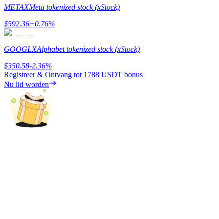
METAX
Meta tokenized stock (xStock)
Verdienen
$
592.36
+
0.76
%
GOOGLX
Alphabet tokenized stock (xStock)
$
350.58
-2.36
%
Registreer & Ontvang tot
1788 USDT
bonus
Nu lid worden
Macht varkentje
Verdien dagelijks competitieve beloningen