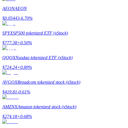
AEON
AEON
Uitzetten
$
0.05443
-6.70
%
Hoog rendement en directe toegang
SPYX
SP500 tokenized ETF (xStock)
$
777.38
+
0.50
%
QQQX
Nasdaq tokenized ETF (xStock)
$
724.24
+
0.89
%
Launchpool
AVGOX
Broadcom tokenized stock (xStock)
Flexibel staken om populaire tokens te verdienen.
$
419.81
-0.61
%
AMZNX
Amazon tokenized stock (xStock)
$
274.18
+
0.68
%