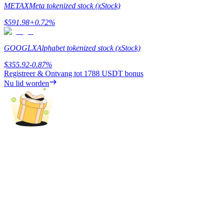
METAX
Meta tokenized stock (xStock)
$
591.98
+
0.72
%
BTR-vergrendelingen
Exclusieve beleggingen voor BTR-houders
GOOGLX
Alphabet tokenized stock (xStock)
$
355.92
-0.87
%
Registreer & Ontvang tot
1788 USDT
bonus
Nu lid worden
Leningen
Door crypto ondersteunde leenservice