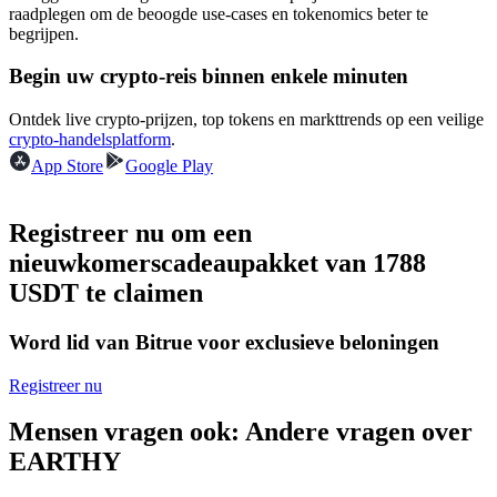
raadplegen om de beoogde use-cases en tokenomics beter te
Word een Copy Trader
begrijpen.
Geniet van winstdeling en copy trading commissies
Begin uw crypto-reis binnen enkele minuten
Ontdek live crypto-prijzen, top tokens en markttrends op een veilige
crypto-handelsplatform
.
App Store
Google Play
Registreer nu om een
nieuwkomerscadeaupakket van 1788
Informatie
USDT te claimen
Big data-analyse inclusief handelsinformatie, enz.
Word lid van Bitrue voor exclusieve beloningen
Registreer nu
Mensen vragen ook: Andere vragen over
EARTHY