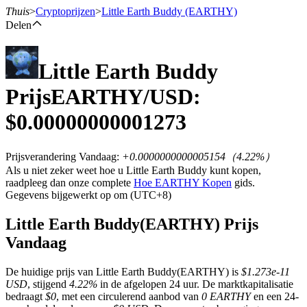
Thuis
>
Cryptoprijzen
>
Little Earth Buddy
(EARTHY)
Delen
Little Earth Buddy
Termijncontracten
Prijs
EARTHY
/USD:
$
0.00000000001273
Prijsverandering Vandaag
:
+0.0000000000005154
（
4.22
%）
Als u niet zeker weet hoe u Little Earth Buddy kunt kopen,
raadpleeg dan onze complete
Hoe EARTHY Kopen
gids.
Gegevens bijgewerkt op om (UTC+8)
USDT-futures
Little Earth Buddy(EARTHY) Prijs
Futures met USDT als onderpand
Vandaag
De huidige prijs van Little Earth Buddy(EARTHY) is
$1.273e-11
USD
, stijgend
4.22%
in de afgelopen 24 uur. De marktkapitalisatie
bedraagt
$0
, met een circulerend aanbod van
0 EARTHY
en een 24-