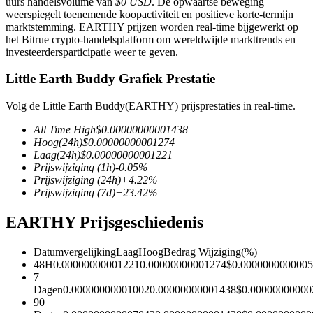
uurs handelsvolume van
$0 USD
. De opwaartse beweging
weerspiegelt toenemende koopactiviteit en positieve korte-termijn
marktstemming. EARTHY prijzen worden real-time bijgewerkt op
het Bitrue crypto-handelsplatform om wereldwijde markttrends en
investeerdersparticipatie weer te geven.
COIN-M-futures
Little Earth Buddy Grafiek Prestatie
Cryptocurrency-futures
Volg de Little Earth Buddy(EARTHY) prijsprestaties in real-time.
All Time High
$
0.00000000001438
TradFi
Hoog
(24h)
$
0.00000000001274
Laag
(24h)
$
0.00000000001221
Derivaten voor aandelen, forex, edelmetalen en grondstoffen
Prijswijziging
(1h)
-0.05
%
Prijswijziging
(24h)
+
4.22
%
Prijswijziging
(7d)
+
23.42
%
EARTHY Prijsgeschiedenis
Datumvergelijking
Laag
Hoog
Bedrag Wijziging
(%)
48H
0.00000000001221
0.00000000001274
$
0.000000000000
7
Dagen
0.00000000001002
0.00000000001438
$
0.00000000000
90
USDC-futures