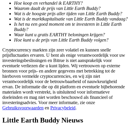
Hoe koop en verhandel ik EARTHY?
Waarom daalt de prijs van Little Earth Buddy?
Gids
Wat is de hoogste prijs aller tijden van Little Earth Buddy?
Wat is de marktkapitalisatie van Little Earth Buddy vandaag?
Futures-startgids
Is het nu een goed moment om te investeren in Little Earth
Buddy?
Waar kunt u gratis EARTHY beloningen krijgen?
Hoe kunt u de prijs van Little Earth Buddy volgen?
Cryptocurrency markten zijn zeer volatiel en kunnen snelle
prijsfluctuaties ervaren. U bent als enige verantwoordelijk voor uw
investeringsbeslissingen en Bitrue is niet aansprakelijk voor
eventuele verliezen die u kunt lijden. Wij vertrouwen op externe
bronnen voor prijs- en andere gegevens met betrekking tot de
hierboven vermelde cryptocurrencies, en wij zijn niet
verantwoordelijk voor de betrouwbaarheid of nauwkeurigheid
Handelsstrategieën
ervan. De informatie die op dit platform en eventuele bijbehorende
materialen wordt verstrekt, is uitsluitend voor informatieve
Leer hoe u winstgevend kunt blijven
doeleinden en mag niet worden beschouwd als financieel of
investeringsadvies. Voor meer informatie, zie onze
Gebruiksvoorwaarden
en
Privacybeleid
.
Little Earth Buddy Nieuws