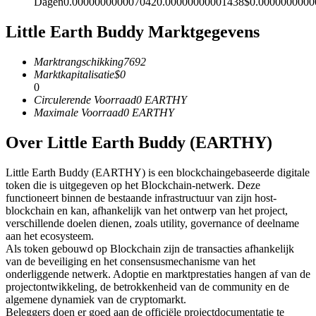
Dagen
0.000000000007042
0.00000000001438
$
0.0000000000
Futures met USDC als onderpand
Little Earth Buddy Marktgegevens
Marktrangschikking
7692
Marktkapitalisatie
$
0
0
Circulerende Voorraad
0
EARTHY
Maximale Voorraad
0
EARTHY
Over Little Earth Buddy (EARTHY)
Kopiëren Handel
Little Earth Buddy (EARTHY) is een blockchaingebaseerde digitale
Sluit je aan bij top traders
token die is uitgegeven op het Blockchain-netwerk. Deze
functioneert binnen de bestaande infrastructuur van zijn host-
blockchain en kan, afhankelijk van het ontwerp van het project,
verschillende doelen dienen, zoals utility, governance of deelname
aan het ecosysteem.
Als token gebouwd op Blockchain zijn de transacties afhankelijk
van de beveiliging en het consensusmechanisme van het
onderliggende netwerk. Adoptie en marktprestaties hangen af van de
projectontwikkeling, de betrokkenheid van de community en de
algemene dynamiek van de cryptomarkt.
Beleggers doen er goed aan de officiële projectdocumentatie te