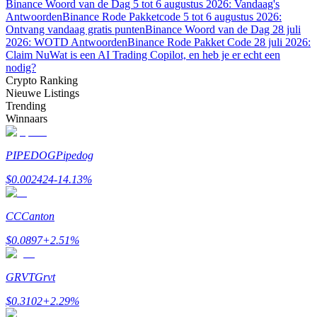
Binance Woord van de Dag 5 tot 6 augustus 2026: Vandaag's
Antwoorden
Binance Rode Pakketcode 5 tot 6 augustus 2026:
Verdienen
Ontvang vandaag gratis punten
Binance Woord van de Dag 28 juli
2026: WOTD Antwoorden
Binance Rode Pakket Code 28 juli 2026:
Claim Nu
Wat is een AI Trading Copilot, en heb je er echt een
nodig?
Crypto Ranking
Nieuwe Listings
Trending
Winnaars
PIPEDOG
Pipedog
Macht varkentje
$
0.002424
-14.13
%
Verdien dagelijks competitieve beloningen
CC
Canton
$
0.0897
+
2.51
%
GRVT
Grvt
$
0.3102
+
2.29
%