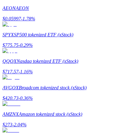
AEON
AEON
Gids
$
0.05997
-1.78
%
Futures-startgids
SPYX
SP500 tokenized ETF (xStock)
$
775.75
-0.29
%
QQQX
Nasdaq tokenized ETF (xStock)
$
717.57
-1.16
%
Handelsstrategieën
AVGOX
Broadcom tokenized stock (xStock)
Leer hoe u winstgevend kunt blijven
$
420.73
-0.36
%
AMZNX
Amazon tokenized stock (xStock)
$
273
-2.04
%