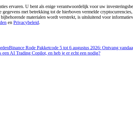
aties ervaren. U bent als enige verantwoordelijk voor uw investeringsbes
re gegevens met betrekking tot de hierboven vermelde cryptocurrencies,
 bijbehorende materialen wordt verstrekt, is uitsluitend voor informati
den
en
Privacybeleid
.
orden
Binance Rode Pakketcode 5 tot 6 augustus 2026: Ontvang vandaag
s een AI Trading Copilot, en heb je er echt een nodig?