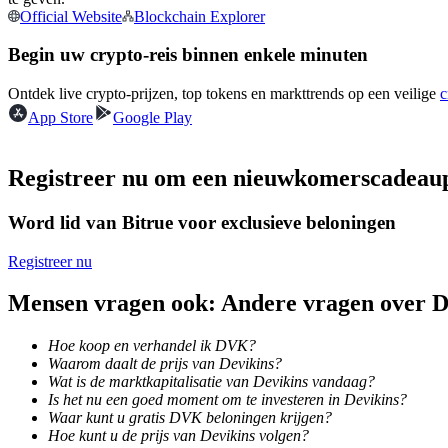
Official Website
Blockchain Explorer
Futures met USDC als onderpand
Begin uw crypto-reis binnen enkele minuten
Ontdek live crypto-prijzen, top tokens en markttrends op een veilige
c
App Store
Google Play
Registreer nu om een nieuwkomerscadeau
Word lid van Bitrue voor exclusieve beloningen
Kopiëren Handel
Sluit je aan bij top traders
Registreer nu
Mensen vragen ook: Andere vragen over
Hoe koop en verhandel ik DVK?
Waarom daalt de prijs van Devikins?
Wat is de marktkapitalisatie van Devikins vandaag?
Is het nu een goed moment om te investeren in Devikins?
Waar kunt u gratis DVK beloningen krijgen?
Hoe kunt u de prijs van Devikins volgen?