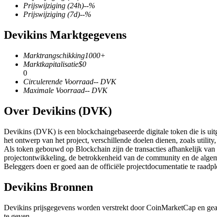
Prijswijziging
(24h)
--
%
Prijswijziging
(7d)
--
%
Devikins Marktgegevens
COIN-M-futures
Marktrangschikking
1000+
Cryptocurrency-futures
Marktkapitalisatie
$
0
0
Circulerende Voorraad
--
DVK
Maximale Voorraad
--
DVK
TradFi
Over Devikins (DVK)
Derivaten voor aandelen, forex, edelmetalen en grondstoffen
Devikins (DVK) is een blockchaingebaseerde digitale token die is uit
het ontwerp van het project, verschillende doelen dienen, zoals utili
Als token gebouwd op Blockchain zijn de transacties afhankelijk van
projectontwikkeling, de betrokkenheid van de community en de alge
Beleggers doen er goed aan de officiële projectdocumentatie te raadp
Devikins Bronnen
Devikins prijsgegevens worden verstrekt door CoinMarketCap en gea
USDC-futures
te geven.