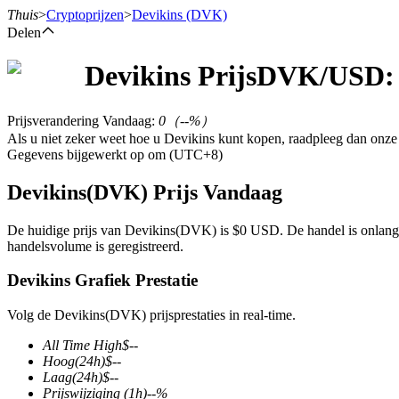
Thuis
>
Cryptoprijzen
>
Devikins
(DVK)
Delen
Devikins
Prijs
DVK
/USD:
Termijncontracten
Prijsverandering Vandaag
:
0
（
--
%）
Als u niet zeker weet hoe u Devikins kunt kopen, raadpleeg dan onz
Gegevens bijgewerkt op om (UTC+8)
Devikins(DVK) Prijs Vandaag
De huidige prijs van Devikins(DVK) is $0 USD. De handel is onlang
handelsvolume is geregistreerd.
USDT-futures
Devikins Grafiek Prestatie
Futures met USDT als onderpand
Volg de Devikins(DVK) prijsprestaties in real-time.
All Time High
$
--
Hoog
(24h)
$
--
Laag
(24h)
$
--
Prijswijziging
(1h)
--
%