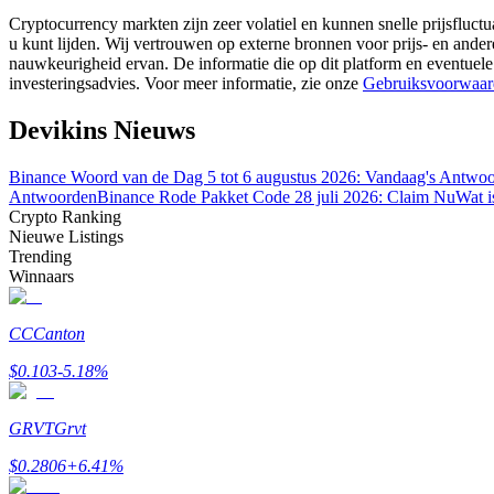
Word een Copy Trader
Cryptocurrency markten zijn zeer volatiel en kunnen snelle prijsfluctu
u kunt lijden. Wij vertrouwen op externe bronnen voor prijs- en ande
Geniet van winstdeling en copy trading commissies
nauwkeurigheid ervan. De informatie die op dit platform en eventuele
investeringsadvies. Voor meer informatie, zie onze
Gebruiksvoorwaar
Devikins Nieuws
Binance Woord van de Dag 5 tot 6 augustus 2026: Vandaag's Antwo
Antwoorden
Binance Rode Pakket Code 28 juli 2026: Claim Nu
Wat i
Crypto Ranking
Nieuwe Listings
Trending
Winnaars
Informatie
Big data-analyse inclusief handelsinformatie, enz.
CC
Canton
$
0.103
-5.18
%
GRVT
Grvt
$
0.2806
+
6.41
%