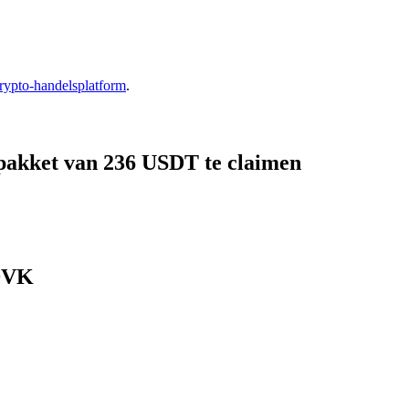
rypto-handelsplatform
.
pakket van 236 USDT te claimen
 DVK