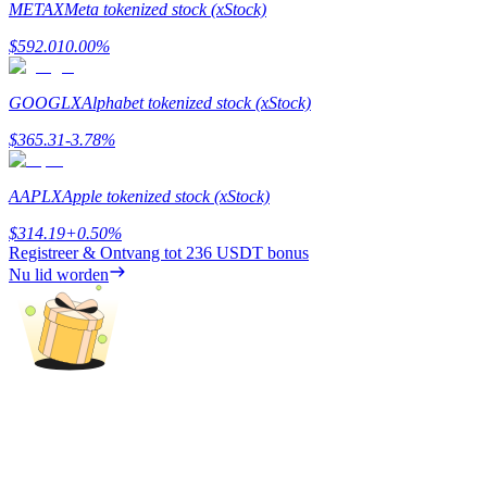
METAX
Meta tokenized stock (xStock)
Verdienen
$
592.01
0.00
%
GOOGLX
Alphabet tokenized stock (xStock)
$
365.31
-3.78
%
AAPLX
Apple tokenized stock (xStock)
$
314.19
+
0.50
%
Registreer & Ontvang tot
236 USDT
bonus
Macht varkentje
Nu lid worden
Verdien dagelijks competitieve beloningen