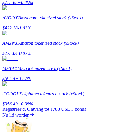
$
725.65
+
0.40
%
Uitzetten
AVGOX
Broadcom tokenized stock (xStock)
Hoog rendement en directe toegang
$
422.28
-1.03
%
AMZNX
Amazon tokenized stock (xStock)
$
275.04
-0.07
%
METAX
Meta tokenized stock (xStock)
$
594.4
+
0.27
%
Launchpool
Flexibel staken om populaire tokens te verdienen.
GOOGLX
Alphabet tokenized stock (xStock)
$
356.49
+
0.38
%
Registreer & Ontvang tot
1788 USDT
bonus
Nu lid worden