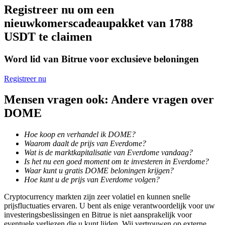
Registreer nu om een
Word een Copy Trader
nieuwkomerscadeaupakket van 1788
Geniet van winstdeling en copy trading commissies
USDT te claimen
Word lid van Bitrue voor exclusieve beloningen
Registreer nu
Mensen vragen ook: Andere vragen over
DOME
Informatie
Hoe koop en verhandel ik DOME?
Waarom daalt de prijs van Everdome?
Big data-analyse inclusief handelsinformatie, enz.
Wat is de marktkapitalisatie van Everdome vandaag?
Is het nu een goed moment om te investeren in Everdome?
Waar kunt u gratis DOME beloningen krijgen?
Hoe kunt u de prijs van Everdome volgen?
Cryptocurrency markten zijn zeer volatiel en kunnen snelle
prijsfluctuaties ervaren. U bent als enige verantwoordelijk voor uw
investeringsbeslissingen en Bitrue is niet aansprakelijk voor
eventuele verliezen die u kunt lijden. Wij vertrouwen op externe