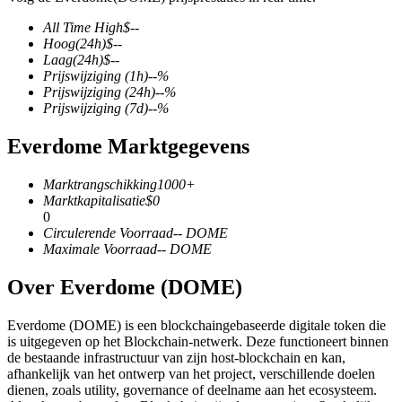
All Time High
$
--
Hoog
(24h)
$
--
Laag
(24h)
$
--
Prijswijziging
(1h)
--
%
COIN-M-futures
Prijswijziging
(24h)
--
%
Prijswijziging
(7d)
--
%
Cryptocurrency-futures
Everdome Marktgegevens
TradFi
Marktrangschikking
1000+
Marktkapitalisatie
$
0
Derivaten voor aandelen, forex, edelmetalen en grondstoffen
0
Circulerende Voorraad
--
DOME
Maximale Voorraad
--
DOME
Over Everdome (DOME)
Everdome (DOME) is een blockchaingebaseerde digitale token die
is uitgegeven op het Blockchain-netwerk. Deze functioneert binnen
de bestaande infrastructuur van zijn host-blockchain en kan,
afhankelijk van het ontwerp van het project, verschillende doelen
dienen, zoals utility, governance of deelname aan het ecosysteem.
USDC-futures