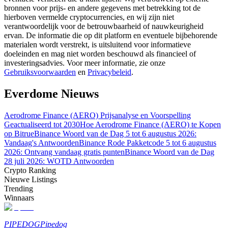
bronnen voor prijs- en andere gegevens met betrekking tot de
hierboven vermelde cryptocurrencies, en wij zijn niet
Gids
verantwoordelijk voor de betrouwbaarheid of nauwkeurigheid
ervan. De informatie die op dit platform en eventuele bijbehorende
Futures-startgids
materialen wordt verstrekt, is uitsluitend voor informatieve
doeleinden en mag niet worden beschouwd als financieel of
investeringsadvies. Voor meer informatie, zie onze
Gebruiksvoorwaarden
en
Privacybeleid
.
Everdome Nieuws
Aerodrome Finance (AERO) Prijsanalyse en Voorspelling
Geactualiseerd tot 2030
Hoe Aerodrome Finance (AERO) te Kopen
op Bitrue
Binance Woord van de Dag 5 tot 6 augustus 2026:
Vandaag's Antwoorden
Binance Rode Pakketcode 5 tot 6 augustus
Handelsstrategieën
2026: Ontvang vandaag gratis punten
Binance Woord van de Dag
Leer hoe u winstgevend kunt blijven
28 juli 2026: WOTD Antwoorden
Crypto Ranking
Nieuwe Listings
Trending
Winnaars
PIPEDOG
Pipedog