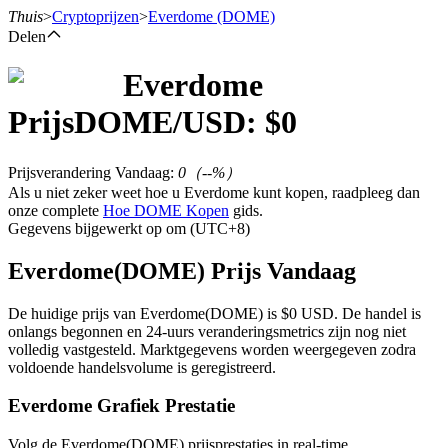
Thuis
>
Cryptoprijzen
>
Everdome
(DOME)
Delen
Everdome
Termijncontracten
Prijs
DOME
/USD: $
0
Prijsverandering Vandaag
:
0
（
--
%）
Als u niet zeker weet hoe u Everdome kunt kopen, raadpleeg dan
onze complete
Hoe DOME Kopen
gids.
Gegevens bijgewerkt op om (UTC+8)
Everdome(DOME) Prijs Vandaag
USDT-futures
De huidige prijs van Everdome(DOME) is $0 USD. De handel is
onlangs begonnen en 24-uurs veranderingsmetrics zijn nog niet
Futures met USDT als onderpand
volledig vastgesteld. Marktgegevens worden weergegeven zodra
voldoende handelsvolume is geregistreerd.
Everdome Grafiek Prestatie
Volg de Everdome(DOME) prijsprestaties in real-time.