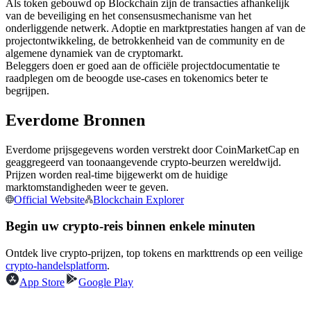
Als token gebouwd op Blockchain zijn de transacties afhankelijk
Futures met USDC als onderpand
van de beveiliging en het consensusmechanisme van het
onderliggende netwerk. Adoptie en marktprestaties hangen af van de
projectontwikkeling, de betrokkenheid van de community en de
algemene dynamiek van de cryptomarkt.
Beleggers doen er goed aan de officiële projectdocumentatie te
raadplegen om de beoogde use-cases en tokenomics beter te
begrijpen.
Everdome Bronnen
Everdome prijsgegevens worden verstrekt door CoinMarketCap en
Kopiëren Handel
geaggregeerd van toonaangevende crypto-beurzen wereldwijd.
Prijzen worden real-time bijgewerkt om de huidige
Sluit je aan bij top traders
marktomstandigheden weer te geven.
Official Website
Blockchain Explorer
Begin uw crypto-reis binnen enkele minuten
Ontdek live crypto-prijzen, top tokens en markttrends op een veilige
crypto-handelsplatform
.
App Store
Google Play