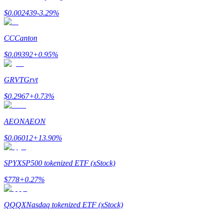
$
0.002439
-3.29
%
Verdienen
CC
Canton
$
0.09392
+
0.95
%
GRVT
Grvt
$
0.2967
+
0.73
%
Macht varkentje
AEON
AEON
Verdien dagelijks competitieve beloningen
$
0.06012
+
13.90
%
SPYX
SP500 tokenized ETF (xStock)
$
778
+
0.27
%
QQQX
Nasdaq tokenized ETF (xStock)