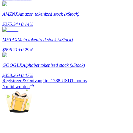
AMZNX
Amazon tokenized stock (xStock)
$
275.34
+
0.14
%
Doorverwijzing
METAX
Meta tokenized stock (xStock)
Nodig een vriend uit om contante beloningen te ontvangen
$
596.21
+
0.29
%
BTC Welcome Rewards
GOOGLX
Alphabet tokenized stock (xStock)
$
358.26
+
0.47
%
Registreer & Ontvang tot
1788 USDT
bonus
Nu lid worden
BTC Welcome Rewards