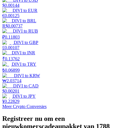
DIVI
to
USD
$
0.00144
DIVI
to
EUR
Verdienen
€
0.00125
DIVI
to
BRL
R$
0.00737
DIVI
to
RUB
₽
0.11803
DIVI
to
GBP
£
0.00107
DIVI
to
INR
₹
0.13762
DIVI
to
TRY
Macht varkentje
₺
0.06899
DIVI
to
KRW
Verdien dagelijks competitieve beloningen
₩
2.03714
DIVI
to
CAD
$
0.00201
DIVI
to
JPY
¥
0.22829
Meer Crypto Conversies
Registreer nu om een
nieuwkomerscadeaupakket van 1788