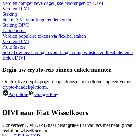
Verdien competitieve dagelijkse beloningen op DIVI
Verdien DIVI
Gids
Staking
Stake DIVI voor hoge rendementen
Futures-startgids
Staking DIVI
Launchpool
Verdien populaire tokens via flexibel staken
Verdien DIVI
Auto Invest
Spreid uw investeringen voor langetermijnwinsten en flexibele rente
Beleg DIVI
Begin uw crypto-reis binnen enkele minuten
Ontdek live crypto-prijzen, top tokens en markttrends op een veilige
Handelsstrategieën
crypto-handelsplatform
.
App Store
Google Play
Leer hoe u winstgevend kunt blijven
DIVI naar Fiat Wisselkoers
Converteer Divi(DIVI) naar belangrijke fiat-valuta's met behulp van
real-time wisselkoersen.