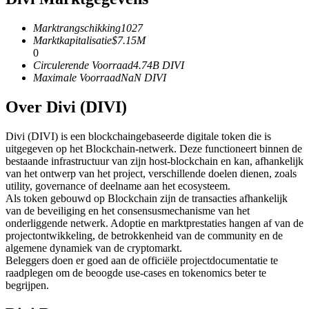
Futures met USDC als onderpand
Marktrangschikking
1027
Marktkapitalisatie
$
7.15M
0
Circulerende Voorraad
4.74B
DIVI
Maximale Voorraad
NaN
DIVI
Over Divi (DIVI)
Divi (DIVI) is een blockchaingebaseerde digitale token die is
uitgegeven op het Blockchain-netwerk. Deze functioneert binnen de
Kopiëren Handel
bestaande infrastructuur van zijn host-blockchain en kan, afhankelijk
van het ontwerp van het project, verschillende doelen dienen, zoals
Sluit je aan bij top traders
utility, governance of deelname aan het ecosysteem.
Als token gebouwd op Blockchain zijn de transacties afhankelijk
van de beveiliging en het consensusmechanisme van het
onderliggende netwerk. Adoptie en marktprestaties hangen af van de
projectontwikkeling, de betrokkenheid van de community en de
algemene dynamiek van de cryptomarkt.
Beleggers doen er goed aan de officiële projectdocumentatie te
raadplegen om de beoogde use-cases en tokenomics beter te
begrijpen.