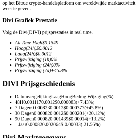
op het Bitrue crypto-handelsplatform om wereldwijde marktactiviteit
weer te geven.
Divi Grafiek Prestatie
COIN-M-futures
Volg de Divi(DIVI) prijsprestaties in real-time.
Cryptocurrency-futures
All Time High
$
0.1549
Hoog
(24h)
$
0.0012
Laag
(24h)
$
0.0012
Prijswijziging
(1h)
0
%
TradFi
Prijswijziging
(24h)
0
%
Prijswijziging
(7d)
+
45.8
%
Derivaten voor aandelen, forex, edelmetalen en grondstoffen
DIVI Prijsgeschiedenis
Datumvergelijking
Laag
Hoog
Bedrag Wijziging
(%)
48H
0.001117
0.0012
$
0.000083
(
+
7.43
%)
7 Dagen
0.000823
0.0012
$
0.000377
(
+
45.8
%)
30 Dagen
0.00082
0.0012
$
0.000201
(
+
20.12
%)
90 Dagen
0.00082
0.001439
$
0.00014
(
+
13.2
%)
1 Jaar
0.00082
0.002064
$
-0.00033
(
-21.56
%)
USDC-futures
Divi Marktgegevens