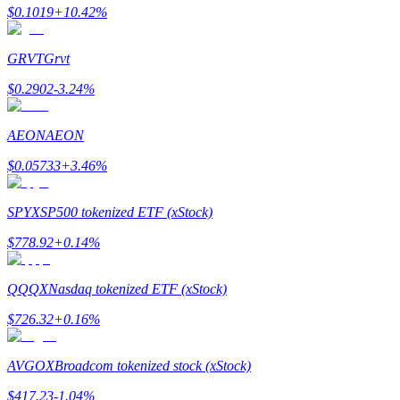
$
0.1019
+
10.42
%
GRVT
Grvt
$
0.2902
-3.24
%
Bitrue-partners
AEON
AEON
$
0.05733
+
3.46
%
SPYX
SP500 tokenized ETF (xStock)
$
778.92
+
0.14
%
Bitrue Affiliates
QQQX
Nasdaq tokenized ETF (xStock)
Tot 65% commissies!
$
726.32
+
0.16
%
AVGOX
Broadcom tokenized stock (xStock)
$
417.23
-1.04
%