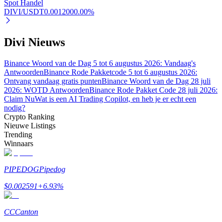
Spot Handel
DIVI/USDT
0.001200
0.00
%
Divi Nieuws
Auto Invest
Grijp langetermijnwinst en flexibele belangen
Binance Woord van de Dag 5 tot 6 augustus 2026: Vandaag's
Antwoorden
Binance Rode Pakketcode 5 tot 6 augustus 2026:
Ontvang vandaag gratis punten
Binance Woord van de Dag 28 juli
2026: WOTD Antwoorden
Binance Rode Pakket Code 28 juli 2026:
Claim Nu
Wat is een AI Trading Copilot, en heb je er echt een
nodig?
Crypto Ranking
Nieuwe Listings
Trending
Winnaars
Leer staken
PIPEDOG
Pipedog
Meer informatie over het verdienen van passief inkomen
$
0.002591
+
6.93
%
Bitrue
AI
CC
Canton