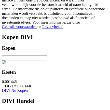
hierboven vermelde cryptocurrencies, en wij zijn niet
verantwoordelijk voor de betrouwbaarheid of nauwkeurigheid
ervan. De informatie die op dit platform en eventuele bijbehorende
materialen wordt verstrekt, is uitsluitend voor informatieve
BTR-vergrendelingen
doeleinden en mag niet worden beschouwd als financieel of
investeringsadvies. Voor meer informatie, zie onze
Exclusieve beleggingen voor BTR-houders
Gebruiksvoorwaarden
en
Privacybeleid
.
Kopen
DIVI
Kopen
Kosten
Leningen
0.001446
Door crypto ondersteunde leenservice
1
DIVI
=
0.001446
DIVI Nu Kopen
DIVI
Handel