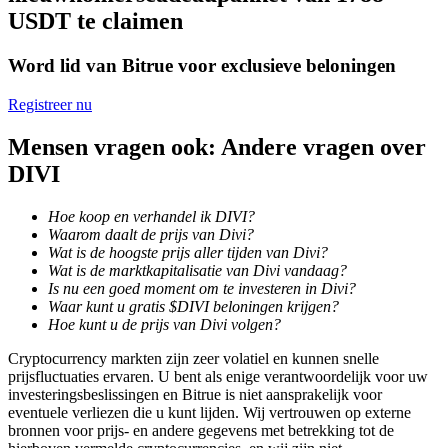
USDT te claimen
Uitzetten
Word lid van Bitrue voor exclusieve beloningen
Hoog rendement en directe toegang
Registreer nu
Mensen vragen ook: Andere vragen over
DIVI
Hoe koop en verhandel ik DIVI?
Waarom daalt de prijs van Divi?
Wat is de hoogste prijs aller tijden van Divi?
Wat is de marktkapitalisatie van Divi vandaag?
Launchpool
Is nu een goed moment om te investeren in Divi?
Waar kunt u gratis $DIVI beloningen krijgen?
Flexibel staken om populaire tokens te verdienen.
Hoe kunt u de prijs van Divi volgen?
Cryptocurrency markten zijn zeer volatiel en kunnen snelle
prijsfluctuaties ervaren. U bent als enige verantwoordelijk voor uw
investeringsbeslissingen en Bitrue is niet aansprakelijk voor
eventuele verliezen die u kunt lijden. Wij vertrouwen op externe
bronnen voor prijs- en andere gegevens met betrekking tot de