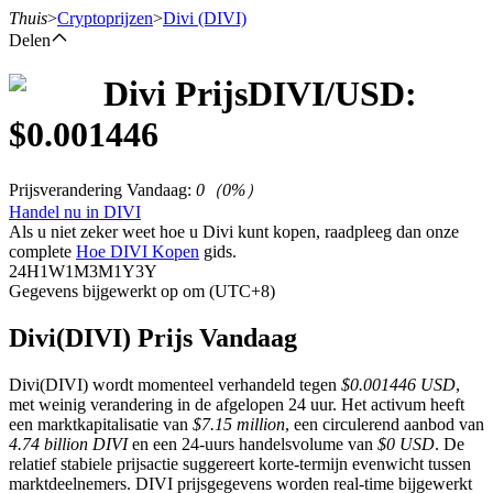
Thuis
>
Cryptoprijzen
>
Divi
(DIVI)
Delen
Divi
Prijs
DIVI
/USD:
Termijncontracten
$
0.001446
Prijsverandering Vandaag
:
0
（
0
%）
Handel nu in DIVI
Als u niet zeker weet hoe u Divi kunt kopen, raadpleeg dan onze
complete
Hoe DIVI Kopen
gids.
24H
1W
1M
3M
1Y
3Y
Gegevens bijgewerkt op om (UTC+8)
USDT-futures
Divi(DIVI) Prijs Vandaag
Futures met USDT als onderpand
Divi(DIVI) wordt momenteel verhandeld tegen
$0.001446 USD
,
met weinig verandering in de afgelopen 24 uur. Het activum heeft
een marktkapitalisatie van
$7.15 million
, een circulerend aanbod van
4.74 billion DIVI
en een 24-uurs handelsvolume van
$0 USD
. De
relatief stabiele prijsactie suggereert korte-termijn evenwicht tussen
marktdeelnemers. DIVI prijsgegevens worden real-time bijgewerkt