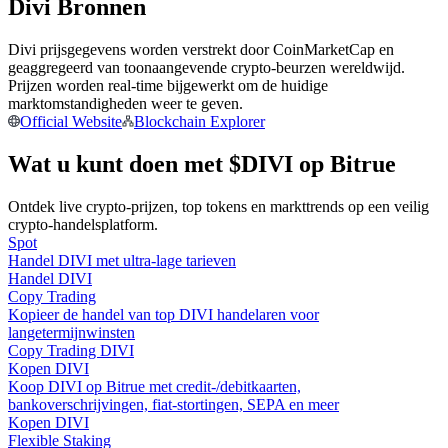
Divi Bronnen
Word een Copy Trader
Geniet van winstdeling en copy trading commissies
Divi prijsgegevens worden verstrekt door CoinMarketCap en
geaggregeerd van toonaangevende crypto-beurzen wereldwijd.
Prijzen worden real-time bijgewerkt om de huidige
marktomstandigheden weer te geven.
Official Website
Blockchain Explorer
Wat u kunt doen met $DIVI op Bitrue
Ontdek live crypto-prijzen, top tokens en markttrends op een veilig
crypto-handelsplatform.
Spot
Informatie
Handel DIVI met ultra-lage tarieven
Handel DIVI
Big data-analyse inclusief handelsinformatie, enz.
Copy Trading
Kopieer de handel van top DIVI handelaren voor
langetermijnwinsten
Copy Trading DIVI
Kopen DIVI
Koop DIVI op Bitrue met credit-/debitkaarten,
bankoverschrijvingen, fiat-stortingen, SEPA en meer
Kopen DIVI
Flexible Staking