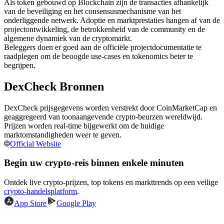
Als token gebouwd op Blockchain zijn de transacties afhankelijk
Futures met USDC als onderpand
van de beveiliging en het consensusmechanisme van het
onderliggende netwerk. Adoptie en marktprestaties hangen af van de
projectontwikkeling, de betrokkenheid van de community en de
algemene dynamiek van de cryptomarkt.
Beleggers doen er goed aan de officiële projectdocumentatie te
raadplegen om de beoogde use-cases en tokenomics beter te
begrijpen.
DexCheck Bronnen
DexCheck prijsgegevens worden verstrekt door CoinMarketCap en
Kopiëren Handel
geaggregeerd van toonaangevende crypto-beurzen wereldwijd.
Prijzen worden real-time bijgewerkt om de huidige
Sluit je aan bij top traders
marktomstandigheden weer te geven.
Official Website
Begin uw crypto-reis binnen enkele minuten
Ontdek live crypto-prijzen, top tokens en markttrends op een veilige
crypto-handelsplatform
.
App Store
Google Play