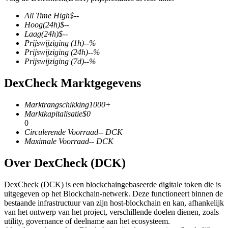
All Time High
$
--
Hoog
(24h)
$
--
Laag
(24h)
$
--
Prijswijziging
(1h)
--
%
COIN-M-futures
Prijswijziging
(24h)
--
%
Prijswijziging
(7d)
--
%
Cryptocurrency-futures
DexCheck Marktgegevens
TradFi
Marktrangschikking
1000+
Marktkapitalisatie
$
0
Derivaten voor aandelen, forex, edelmetalen en grondstoffen
0
Circulerende Voorraad
--
DCK
Maximale Voorraad
--
DCK
Over DexCheck (DCK)
DexCheck (DCK) is een blockchaingebaseerde digitale token die is
uitgegeven op het Blockchain-netwerk. Deze functioneert binnen de
bestaande infrastructuur van zijn host-blockchain en kan, afhankelijk
van het ontwerp van het project, verschillende doelen dienen, zoals
utility, governance of deelname aan het ecosysteem.
USDC-futures