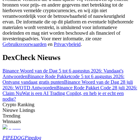
bronnen voor prijs- en andere gegevens met betrekking tot de
hierboven vermelde cryptocurrencies, en wij zijn niet
Gids
verantwoordelijk voor de betrouwbaarheid of nauwkeurigheid
ervan. De informatie die op dit platform en eventuele bijbehorende
Futures-startgids
materialen wordt verstrekt, is uitsluitend voor informatieve
doeleinden en mag niet worden beschouwd als financieel of
investeringsadvies. Voor meer informatie, zie onze
Gebruiksvoorwaarden
en
Privacybeleid
.
DexCheck Nieuws
Binance Woord van de Dag 5 tot 6 augustus 2026: Vandaag's
Antwoorden
Binance Rode Pakketcode 5 tot 6 augustus 2026:
Ontvang vandaag gratis punten
Binance Woord van de Dag 28 juli
2026: WOTD Antwoorden
Binance Rode Pakket Code 28 juli 2026:
Handelsstrategieën
Claim Nu
Wat is een AI Trading Copilot, en heb je er echt een
Leer hoe u winstgevend kunt blijven
nodig?
Crypto Ranking
Nieuwe Listings
Trending
Winnaars
PIPEDOG
Pipedog