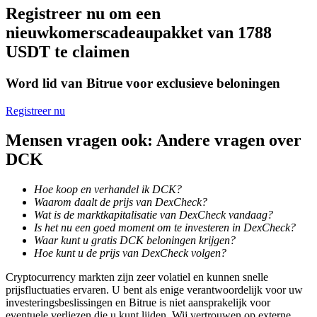
Registreer nu om een
Word een Copy Trader
nieuwkomerscadeaupakket van 1788
Geniet van winstdeling en copy trading commissies
USDT te claimen
Word lid van Bitrue voor exclusieve beloningen
Registreer nu
Mensen vragen ook: Andere vragen over
DCK
Informatie
Hoe koop en verhandel ik DCK?
Waarom daalt de prijs van DexCheck?
Big data-analyse inclusief handelsinformatie, enz.
Wat is de marktkapitalisatie van DexCheck vandaag?
Is het nu een goed moment om te investeren in DexCheck?
Waar kunt u gratis DCK beloningen krijgen?
Hoe kunt u de prijs van DexCheck volgen?
Cryptocurrency markten zijn zeer volatiel en kunnen snelle
prijsfluctuaties ervaren. U bent als enige verantwoordelijk voor uw
investeringsbeslissingen en Bitrue is niet aansprakelijk voor
eventuele verliezen die u kunt lijden. Wij vertrouwen op externe