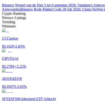
Binance Woord van de Dag 5 tot 6 augustus 2026: Vandaag's Antwo
Uitzetten
Antwoorden
Binance Rode Pakket Code 28 juli 2026: Claim Nu
Wat i
Crypto Ranking
Hoog rendement en directe toegang
Nieuwe Listings
Trending
Winnaars
CC
Canton
$
0.1029
-5.83
%
GRVT
Grvt
Launchpool
$
0.2784
+
5.22
%
Flexibel staken om populaire tokens te verdienen.
AEON
AEON
$
0.05975
-3.05
%
SPYX
SP500 tokenized ETF (xStock)