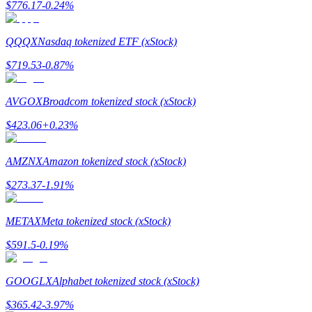
$
776.17
-0.24
%
QQQX
Nasdaq tokenized ETF (xStock)
BTR-vergrendelingen
$
719.53
-0.87
%
Exclusieve beleggingen voor BTR-houders
AVGOX
Broadcom tokenized stock (xStock)
$
423.06
+
0.23
%
AMZNX
Amazon tokenized stock (xStock)
$
273.37
-1.91
%
Leningen
METAX
Meta tokenized stock (xStock)
Door crypto ondersteunde leenservice
$
591.5
-0.19
%
GOOGLX
Alphabet tokenized stock (xStock)
$
365.42
-3.97
%