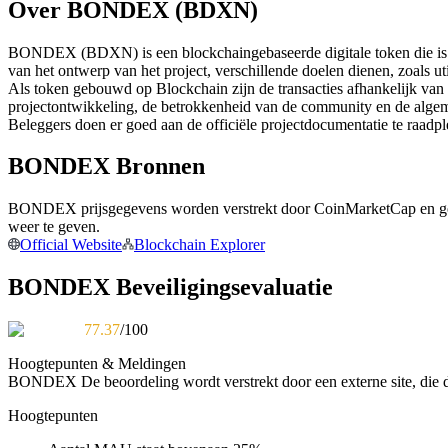
Over BONDEX (BDXN)
Futures met USDC als onderpand
BONDEX (BDXN) is een blockchaingebaseerde digitale token die is ui
van het ontwerp van het project, verschillende doelen dienen, zoals u
Als token gebouwd op Blockchain zijn de transacties afhankelijk van
projectontwikkeling, de betrokkenheid van de community en de alge
Beleggers doen er goed aan de officiële projectdocumentatie te raadp
BONDEX Bronnen
BONDEX prijsgegevens worden verstrekt door CoinMarketCap en gea
Kopiëren Handel
weer te geven.
Official Website
Blockchain Explorer
Sluit je aan bij top traders
BONDEX Beveiligingsevaluatie
77.37
/100
Hoogtepunten & Meldingen
BONDEX
De beoordeling wordt verstrekt door een externe site, die d
Hoogtepunten