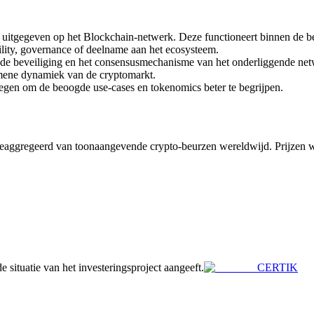
tgegeven op het Blockchain-netwerk. Deze functioneert binnen de best
tility, governance of deelname aan het ecosysteem.
 de beveiliging en het consensusmechanisme van het onderliggende net
mene dynamiek van de cryptomarkt.
legen om de beoogde use-cases en tokenomics beter te begrijpen.
ggregeerd van toonaangevende crypto-beurzen wereldwijd. Prijzen w
e situatie van het investeringsproject aangeeft.
CERTIK