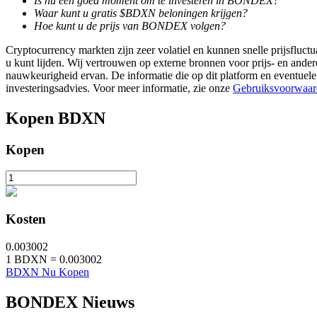
Is nu een goed moment om te investeren in BONDEX?
Waar kunt u gratis $BDXN beloningen krijgen?
Hoe kunt u de prijs van BONDEX volgen?
Verdienen
Cryptocurrency markten zijn zeer volatiel en kunnen snelle prijsfluctu
u kunt lijden. Wij vertrouwen op externe bronnen voor prijs- en ande
nauwkeurigheid ervan. De informatie die op dit platform en eventuele
investeringsadvies. Voor meer informatie, zie onze
Gebruiksvoorwaar
Kopen
BDXN
Kopen
Macht varkentje
Verdien dagelijks competitieve beloningen
Kosten
0.003002
1
BDXN
=
0.003002
BDXN Nu Kopen
BONDEX Nieuws