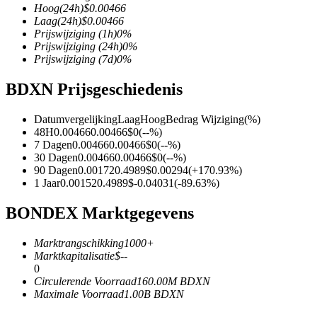
Hoog
(24h)
$
0.00466
Laag
(24h)
$
0.00466
Prijswijziging
(1h)
0
%
Prijswijziging
(24h)
0
%
Prijswijziging
(7d)
0
%
COIN-M-futures
BDXN Prijsgeschiedenis
Cryptocurrency-futures
Datumvergelijking
Laag
Hoog
Bedrag Wijziging
(%)
48H
0.00466
0.00466
$
0
(
--
%)
TradFi
7 Dagen
0.00466
0.00466
$
0
(
--
%)
30 Dagen
0.00466
0.00466
$
0
(
--
%)
Derivaten voor aandelen, forex, edelmetalen en grondstoffen
90 Dagen
0.00172
0.4989
$
0.00294
(
+
170.93
%)
1 Jaar
0.00152
0.4989
$
-0.04031
(
-89.63
%)
BONDEX Marktgegevens
Marktrangschikking
1000+
Marktkapitalisatie
$
--
0
Circulerende Voorraad
160.00M
BDXN
Maximale Voorraad
1.00B
BDXN
USDC-futures