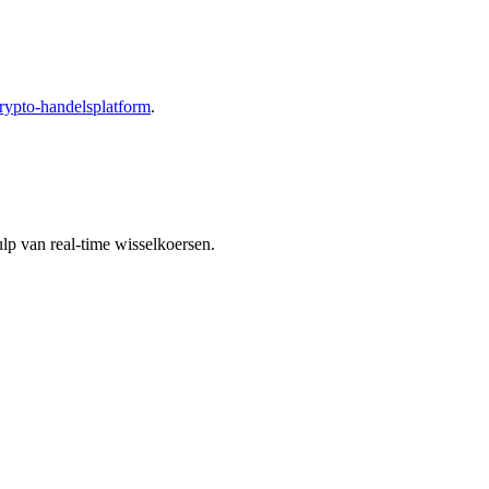
rypto-handelsplatform
.
p van real-time wisselkoersen.