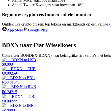
Aantal MAU staat bovenaan 25%
Word een Copy Trader
Aantal Twitter/X-volgers staat bovenaan 10%
Geniet van winstdeling en copy trading commissies
Begin uw crypto-reis binnen enkele minuten
Ontdek live crypto-prijzen, top tokens en markttrends op een veilige
c
App Store
Google Play
BDXN naar Fiat Wisselkoers
Converteer BONDEX(BDXN) naar belangrijke fiat-valuta's met behul
BDXN
to
USD
Informatie
$
0.003
BDXN
to
EUR
Big data-analyse inclusief handelsinformatie, enz.
€
0.00259
BDXN
to
BRL
R$
0.01543
BDXN
to
RUB
₽
0.24315
BDXN
to
GBP
£
0.00222
BDXN
to
INR
₹
0.2854