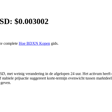
SD: $
0.003002
ze complete
Hoe BDXN Kopen
gids.
USD
, met weinig verandering in de afgelopen 24 uur. Het activum heeft 
ief stabiele prijsactie suggereert korte-termijn evenwicht tussen markt
 geven.