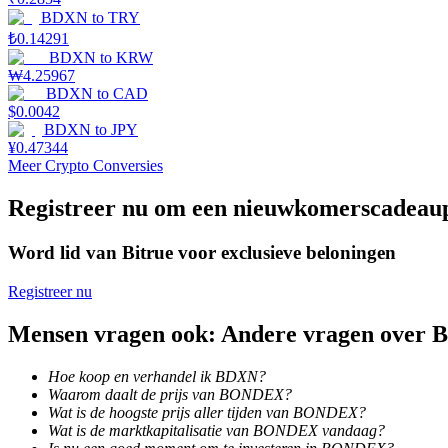
BDXN
to
TRY
₺
0.14291
Gids
BDXN
to
KRW
₩
4.25967
Futures-startgids
BDXN
to
CAD
$
0.0042
BDXN
to
JPY
¥
0.47344
Meer Crypto Conversies
Registreer nu om een nieuwkomerscadeau
Word lid van Bitrue voor exclusieve beloningen
Handelsstrategieën
Registreer nu
Leer hoe u winstgevend kunt blijven
Mensen vragen ook: Andere vragen over
Hoe koop en verhandel ik BDXN?
Waarom daalt de prijs van BONDEX?
Wat is de hoogste prijs aller tijden van BONDEX?
Wat is de marktkapitalisatie van BONDEX vandaag?