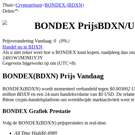
Thuis
>
Cryptoprijzen
>
BONDEX
(BDXN)
Delen
BONDEX
Prijs
BDXN
/U
Termijncontracten
Prijsverandering Vandaag
:
0
（
0
%）
Handel nu in BDXN
Als u niet zeker weet hoe u BONDEX kunt kopen, raadpleeg dan on
24H
1W
1M
3M
1Y
3Y
Gegevens bijgewerkt op om (UTC+8)
BONDEX(BDXN) Prijs Vandaag
BONDEX(BDXN) wordt momenteel verhandeld tegen
$0.003002 
USDT-futures
million BDXN
en een 24-uurs handelsvolume van
$0 USD
. De relat
Bitrue crypto-handelsplatform om wereldwijde marktactiviteit weer te
Futures met USDT als onderpand
BONDEX Grafiek Prestatie
Volg de BONDEX(BDXN) prijsprestaties in real-time.
All Time High
$
0.4989