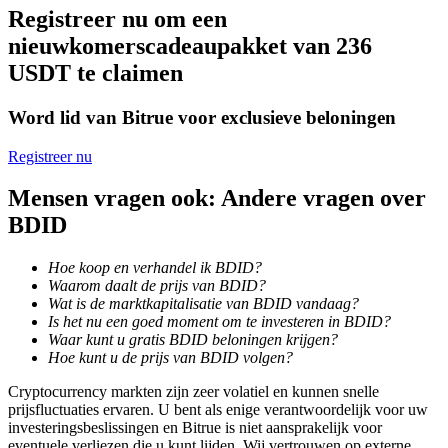
Registreer nu om een
Word een Copy Trader
nieuwkomerscadeaupakket van 236
Geniet van winstdeling en copy trading commissies
USDT te claimen
Word lid van Bitrue voor exclusieve beloningen
Registreer nu
Mensen vragen ook: Andere vragen over
BDID
Informatie
Hoe koop en verhandel ik BDID?
Waarom daalt de prijs van BDID?
Big data-analyse inclusief handelsinformatie, enz.
Wat is de marktkapitalisatie van BDID vandaag?
Is het nu een goed moment om te investeren in BDID?
Waar kunt u gratis BDID beloningen krijgen?
Hoe kunt u de prijs van BDID volgen?
Cryptocurrency markten zijn zeer volatiel en kunnen snelle
prijsfluctuaties ervaren. U bent als enige verantwoordelijk voor uw
investeringsbeslissingen en Bitrue is niet aansprakelijk voor
eventuele verliezen die u kunt lijden. Wij vertrouwen op externe