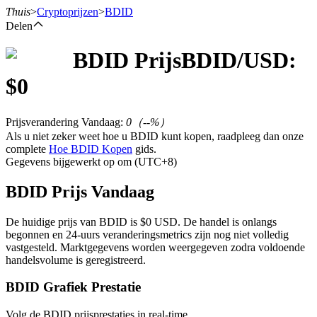
Thuis
>
Cryptoprijzen
>
BDID
Delen
BDID
Prijs
BDID
/USD:
Termijncontracten
$
0
Prijsverandering Vandaag
:
0
（
--
%）
Als u niet zeker weet hoe u BDID kunt kopen, raadpleeg dan onze
complete
Hoe BDID Kopen
gids.
Gegevens bijgewerkt op om (UTC+8)
BDID Prijs Vandaag
USDT-futures
De huidige prijs van BDID is $0 USD. De handel is onlangs
begonnen en 24-uurs veranderingsmetrics zijn nog niet volledig
Futures met USDT als onderpand
vastgesteld. Marktgegevens worden weergegeven zodra voldoende
handelsvolume is geregistreerd.
BDID Grafiek Prestatie
Volg de BDID prijsprestaties in real-time.