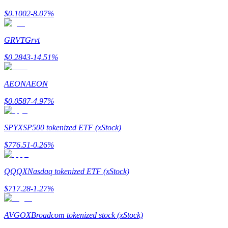
$
0.1002
-8.07
%
Verdienen
GRVT
Grvt
$
0.2843
-14.51
%
AEON
AEON
$
0.0587
-4.97
%
Macht varkentje
SPYX
SP500 tokenized ETF (xStock)
Verdien dagelijks competitieve beloningen
$
776.51
-0.26
%
QQQX
Nasdaq tokenized ETF (xStock)
$
717.28
-1.27
%
AVGOX
Broadcom tokenized stock (xStock)