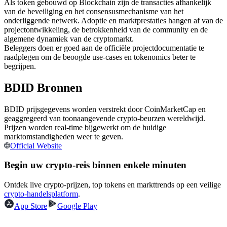
Als token gebouwd op Blockchain zijn de transacties afhankelijk
Futures met USDC als onderpand
van de beveiliging en het consensusmechanisme van het
onderliggende netwerk. Adoptie en marktprestaties hangen af van de
projectontwikkeling, de betrokkenheid van de community en de
algemene dynamiek van de cryptomarkt.
Beleggers doen er goed aan de officiële projectdocumentatie te
raadplegen om de beoogde use-cases en tokenomics beter te
begrijpen.
BDID Bronnen
BDID prijsgegevens worden verstrekt door CoinMarketCap en
Kopiëren Handel
geaggregeerd van toonaangevende crypto-beurzen wereldwijd.
Prijzen worden real-time bijgewerkt om de huidige
Sluit je aan bij top traders
marktomstandigheden weer te geven.
Official Website
Begin uw crypto-reis binnen enkele minuten
Ontdek live crypto-prijzen, top tokens en markttrends op een veilige
crypto-handelsplatform
.
App Store
Google Play