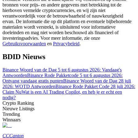
bronnen voor prijs- en andere gegevens met betrekking tot de
hierboven vermelde cryptocurrencies, en wij zijn niet
Gids
verantwoordelijk voor de betrouwbaarheid of nauwkeurigheid
ervan. De informatie die op dit platform en eventuele bijbehorende
Futures-startgids
materialen wordt verstrekt, is uitsluitend voor informatieve
doeleinden en mag niet worden beschouwd als financieel of
investeringsadvies. Voor meer informatie, zie onze
Gebruiksvoorwaarden
en
Privacybeleid
.
BDID Nieuws
Binance Woord van de Dag 5 tot 6 augustus 2026: Vandaag's
Antwoorden
Binance Rode Pakketcode 5 tot 6 augustus 2026:
Ontvang vandaag gratis punten
Binance Woord van de Dag 28 juli
2026: WOTD Antwoorden
Binance Rode Pakket Code 28 juli 2026:
Handelsstrategieën
Claim Nu
Wat is een AI Trading Copilot, en heb je er echt een
Leer hoe u winstgevend kunt blijven
nodig?
Crypto Ranking
Nieuwe Listings
Trending
Winnaars
CC
Canton