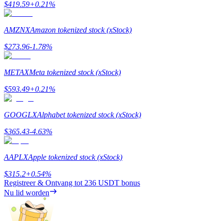
$
419.59
+
0.21
%
Uitzetten
AMZNX
Amazon tokenized stock (xStock)
Hoog rendement en directe toegang
$
273.96
-1.78
%
METAX
Meta tokenized stock (xStock)
$
593.49
+
0.21
%
GOOGLX
Alphabet tokenized stock (xStock)
$
365.43
-4.63
%
Launchpool
Flexibel staken om populaire tokens te verdienen.
AAPLX
Apple tokenized stock (xStock)
$
315.2
+
0.54
%
Registreer & Ontvang tot
236 USDT
bonus
Nu lid worden