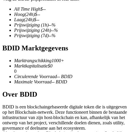
All Time High
$
--
Hoog
(24h)
$
--
Laag
(24h)
$
--
Prijswijziging
(1h)
--
%
COIN-M-futures
Prijswijziging
(24h)
--
%
Prijswijziging
(7d)
--
%
Cryptocurrency-futures
BDID Marktgegevens
TradFi
Marktrangschikking
1000+
Marktkapitalisatie
$
0
Derivaten voor aandelen, forex, edelmetalen en grondstoffen
0
Circulerende Voorraad
--
BDID
Maximale Voorraad
--
BDID
Over BDID
BDID is een blockchaingebaseerde digitale token die is uitgegeven
op het Blockchain-netwerk. Deze functioneert binnen de bestaande
infrastructuur van zijn host-blockchain en kan, afhankelijk van het
ontwerp van het project, verschillende doelen dienen, zoals utility,
governance of deelname aan het ecosysteem.
USDC-futures