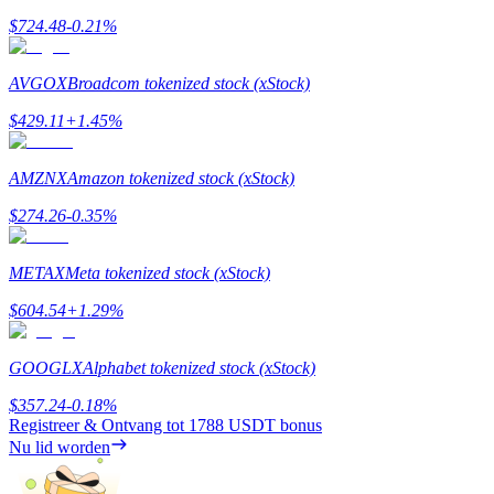
$
724.48
-0.21
%
Uitzetten
Hoog rendement en directe toegang
AVGOX
Broadcom tokenized stock (xStock)
$
429.11
+
1.45
%
AMZNX
Amazon tokenized stock (xStock)
$
274.26
-0.35
%
METAX
Meta tokenized stock (xStock)
Launchpool
$
604.54
+
1.29
%
Flexibel staken om populaire tokens te verdienen.
GOOGLX
Alphabet tokenized stock (xStock)
$
357.24
-0.18
%
Registreer & Ontvang tot
1788 USDT
bonus
Nu lid worden