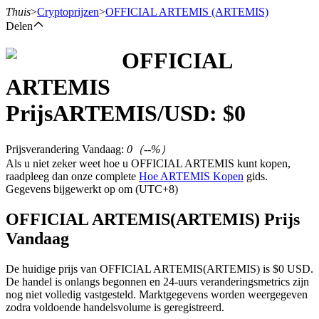
Thuis
>
Cryptoprijzen
>
OFFICIAL ARTEMIS
(ARTEMIS)
Delen
OFFICIAL
Termijncontracten
ARTEMIS
Prijs
ARTEMIS
/USD: $
0
Prijsverandering Vandaag
:
0
（
--
%）
Als u niet zeker weet hoe u OFFICIAL ARTEMIS kunt kopen,
raadpleeg dan onze complete
Hoe ARTEMIS Kopen
gids.
Gegevens bijgewerkt op om (UTC+8)
USDT-futures
OFFICIAL ARTEMIS(ARTEMIS) Prijs
Vandaag
Futures met USDT als onderpand
De huidige prijs van OFFICIAL ARTEMIS(ARTEMIS) is $0 USD.
De handel is onlangs begonnen en 24-uurs veranderingsmetrics zijn
nog niet volledig vastgesteld. Marktgegevens worden weergegeven
zodra voldoende handelsvolume is geregistreerd.