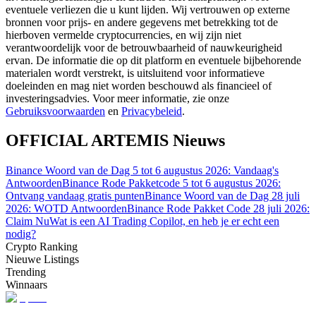
eventuele verliezen die u kunt lijden. Wij vertrouwen op externe
bronnen voor prijs- en andere gegevens met betrekking tot de
Gids
hierboven vermelde cryptocurrencies, en wij zijn niet
verantwoordelijk voor de betrouwbaarheid of nauwkeurigheid
Futures-startgids
ervan. De informatie die op dit platform en eventuele bijbehorende
materialen wordt verstrekt, is uitsluitend voor informatieve
doeleinden en mag niet worden beschouwd als financieel of
investeringsadvies. Voor meer informatie, zie onze
Gebruiksvoorwaarden
en
Privacybeleid
.
OFFICIAL ARTEMIS Nieuws
Binance Woord van de Dag 5 tot 6 augustus 2026: Vandaag's
Antwoorden
Binance Rode Pakketcode 5 tot 6 augustus 2026:
Ontvang vandaag gratis punten
Binance Woord van de Dag 28 juli
Handelsstrategieën
2026: WOTD Antwoorden
Binance Rode Pakket Code 28 juli 2026:
Claim Nu
Wat is een AI Trading Copilot, en heb je er echt een
Leer hoe u winstgevend kunt blijven
nodig?
Crypto Ranking
Nieuwe Listings
Trending
Winnaars