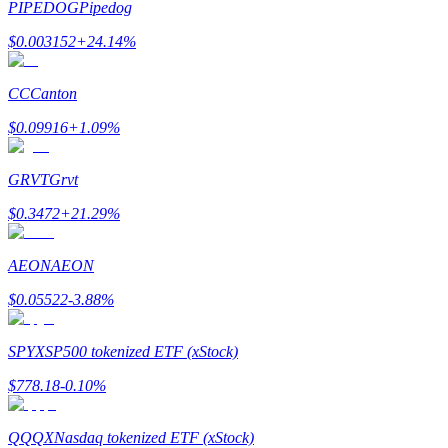
PIPEDOG
Pipedog
Verdienen
$
0.003152
+
24.14
%
CC
Canton
$
0.09916
+
1.09
%
GRVT
Grvt
$
0.3472
+
21.29
%
Macht varkentje
AEON
AEON
Verdien dagelijks competitieve beloningen
$
0.05522
-3.88
%
SPYX
SP500 tokenized ETF (xStock)
$
778.18
-0.10
%
QQQX
Nasdaq tokenized ETF (xStock)