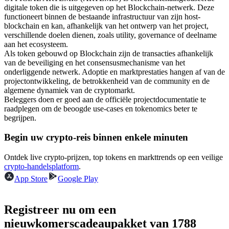
digitale token die is uitgegeven op het Blockchain-netwerk. Deze
Futures met USDC als onderpand
functioneert binnen de bestaande infrastructuur van zijn host-
blockchain en kan, afhankelijk van het ontwerp van het project,
verschillende doelen dienen, zoals utility, governance of deelname
aan het ecosysteem.
Als token gebouwd op Blockchain zijn de transacties afhankelijk
van de beveiliging en het consensusmechanisme van het
onderliggende netwerk. Adoptie en marktprestaties hangen af van de
projectontwikkeling, de betrokkenheid van de community en de
algemene dynamiek van de cryptomarkt.
Beleggers doen er goed aan de officiële projectdocumentatie te
raadplegen om de beoogde use-cases en tokenomics beter te
Kopiëren Handel
begrijpen.
Sluit je aan bij top traders
Begin uw crypto-reis binnen enkele minuten
Ontdek live crypto-prijzen, top tokens en markttrends op een veilige
crypto-handelsplatform
.
App Store
Google Play
Registreer nu om een
nieuwkomerscadeaupakket van 1788