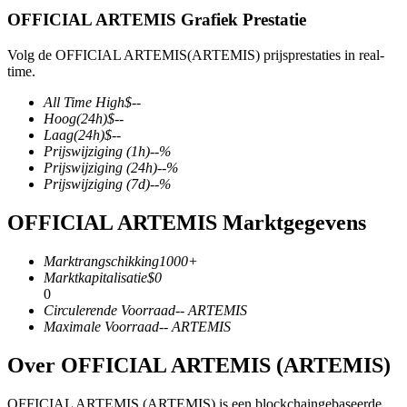
OFFICIAL ARTEMIS Grafiek Prestatie
Volg de OFFICIAL ARTEMIS(ARTEMIS) prijsprestaties in real-
time.
COIN-M-futures
All Time High
$
--
Cryptocurrency-futures
Hoog
(24h)
$
--
Laag
(24h)
$
--
Prijswijziging
(1h)
--
%
Prijswijziging
(24h)
--
%
TradFi
Prijswijziging
(7d)
--
%
Derivaten voor aandelen, forex, edelmetalen en grondstoffen
OFFICIAL ARTEMIS Marktgegevens
Marktrangschikking
1000+
Marktkapitalisatie
$
0
0
Circulerende Voorraad
--
ARTEMIS
Maximale Voorraad
--
ARTEMIS
Over OFFICIAL ARTEMIS (ARTEMIS)
USDC-futures
OFFICIAL ARTEMIS (ARTEMIS) is een blockchaingebaseerde