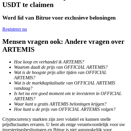
USDT te claimen
Word een Copy Trader
Geniet van winstdeling en copy trading commissies
Word lid van Bitrue voor exclusieve beloningen
Registreer nu
Mensen vragen ook: Andere vragen over
ARTEMIS
Hoe koop en verhandel ik ARTEMIS?
Waarom daalt de prijs van OFFICIAL ARTEMIS?
Wat is de hoogste prijs aller tijden van OFFICIAL
Informatie
ARTEMIS?
Wat is de marktkapitalisatie van OFFICIAL ARTEMIS
Big data-analyse inclusief handelsinformatie, enz.
vandaag?
Is het nu een goed moment om te investeren in OFFICIAL
ARTEMIS?
Waar kunt u gratis ARTEMIS beloningen krijgen?
Hoe kunt u de prijs van OFFICIAL ARTEMIS volgen?
Cryptocurrency markten zijn zeer volatiel en kunnen snelle
prijsfluctuaties ervaren. U bent als enige verantwoordelijk voor uw
investeringsbeslissingen en Bitrue is niet aansprakelijk voor