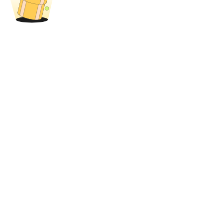
BTR-vergrendelingen
Exclusieve beleggingen voor BTR-houders
Leningen
Door crypto ondersteunde leenservice