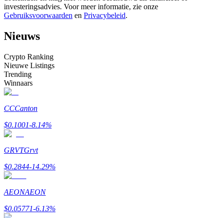
investeringsadvies. Voor meer informatie, zie onze
Word een Copy Trader
Gebruiksvoorwaarden
en
Privacybeleid
.
Geniet van winstdeling en copy trading commissies
Nieuws
Crypto Ranking
Nieuwe Listings
Trending
Winnaars
CC
Canton
Informatie
$
0.1001
-8.14
%
Big data-analyse inclusief handelsinformatie, enz.
GRVT
Grvt
$
0.2844
-14.29
%
AEON
AEON
$
0.05771
-6.13
%