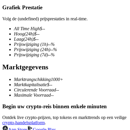
Grafiek Prestatie
Volg de (undefined) prijsprestaties in real-time.
COIN-M-futures
All Time High
$
--
Hoog
(24h)
$
--
Cryptocurrency-futures
Laag
(24h)
$
--
Prijswijziging
(1h)
--
%
Prijswijziging
(24h)
--
%
Prijswijziging
(7d)
--
%
TradFi
Marktgegevens
Derivaten voor aandelen, forex, edelmetalen en grondstoffen
Marktrangschikking
1000+
Marktkapitalisatie
$
--
Circulerende Voorraad
--
Maximale Voorraad
--
Begin uw crypto-reis binnen enkele minuten
Ontdek live crypto-prijzen, top tokens en markttrends op een veilige
crypto-handelsplatform
.
USDC-futures
App Store
Google Play