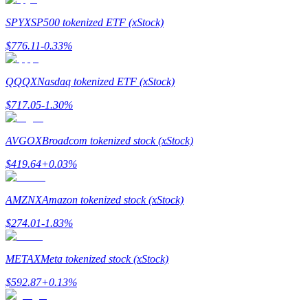
SPYX
SP500 tokenized ETF (xStock)
Gids
$
776.11
-0.33
%
Futures-startgids
QQQX
Nasdaq tokenized ETF (xStock)
$
717.05
-1.30
%
AVGOX
Broadcom tokenized stock (xStock)
$
419.64
+
0.03
%
Handelsstrategieën
AMZNX
Amazon tokenized stock (xStock)
Leer hoe u winstgevend kunt blijven
$
274.01
-1.83
%
METAX
Meta tokenized stock (xStock)
$
592.87
+
0.13
%