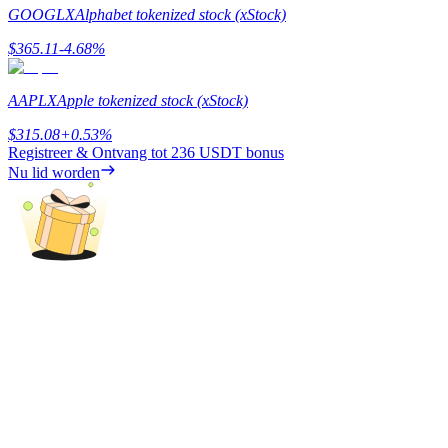
GOOGLX
Alphabet tokenized stock (xStock)
Verdienen
$
365.11
-4.68
%
AAPLX
Apple tokenized stock (xStock)
$
315.08
+
0.53
%
Registreer & Ontvang tot
236 USDT
bonus
Nu lid worden
Macht varkentje
Verdien dagelijks competitieve beloningen