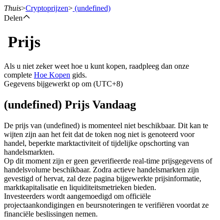
Thuis
>
Cryptoprijzen
>
(undefined)
Delen
Prijs
Termijncontracten
Als u niet zeker weet hoe u kunt kopen, raadpleeg dan onze
complete
Hoe Kopen
gids.
Gegevens bijgewerkt op om (UTC+8)
(undefined) Prijs Vandaag
De prijs van (undefined) is momenteel niet beschikbaar. Dit kan te
wijten zijn aan het feit dat de token nog niet is genoteerd voor
handel, beperkte marktactiviteit of tijdelijke opschorting van
USDT-futures
handelsmarkten.
Op dit moment zijn er geen geverifieerde real-time prijsgegevens of
Futures met USDT als onderpand
handelsvolume beschikbaar. Zodra actieve handelsmarkten zijn
gevestigd of hervat, zal deze pagina bijgewerkte prijsinformatie,
marktkapitalisatie en liquiditeitsmetrieken bieden.
Investeerders wordt aangemoedigd om officiële
projectaankondigingen en beursnoteringen te verifiëren voordat ze
financiële beslissingen nemen.