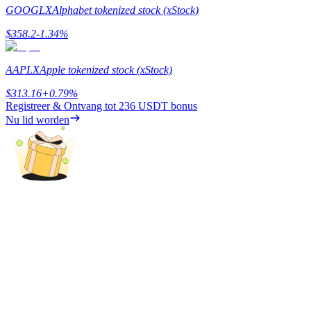
GOOGLX
Alphabet tokenized stock (xStock)
Verdienen
$
358.2
-1.34
%
AAPLX
Apple tokenized stock (xStock)
$
313.16
+
0.79
%
Registreer & Ontvang tot
236 USDT
bonus
Nu lid worden
Macht varkentje
Verdien dagelijks competitieve beloningen