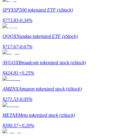
SPYX
SP500 tokenized ETF (xStock)
Gids
$
773.83
-0.34
%
Futures-startgids
QQQX
Nasdaq tokenized ETF (xStock)
$
717.67
-0.67
%
AVGOX
Broadcom tokenized stock (xStock)
$
424.81
+
0.25
%
Handelsstrategieën
AMZNX
Amazon tokenized stock (xStock)
Leer hoe u winstgevend kunt blijven
$
271.53
-0.05
%
METAX
Meta tokenized stock (xStock)
$
590.57
+
0.20
%