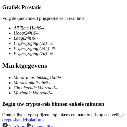
Grafiek Prestatie
Volg de (undefined) prijsprestaties in real-time.
COIN-M-futures
All Time High
$
--
Hoog
(24h)
$
--
Cryptocurrency-futures
Laag
(24h)
$
--
Prijswijziging
(1h)
--
%
Prijswijziging
(24h)
--
%
Prijswijziging
(7d)
--
%
TradFi
Marktgegevens
Derivaten voor aandelen, forex, edelmetalen en grondstoffen
Marktrangschikking
1000+
Marktkapitalisatie
$
--
Circulerende Voorraad
--
Maximale Voorraad
--
Begin uw crypto-reis binnen enkele minuten
Ontdek live crypto-prijzen, top tokens en markttrends op een veilige
crypto-handelsplatform
.
USDC-futures
App Store
Google Play