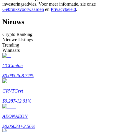
investeringsadvies. Voor meer informatie, zie onze
Word een Copy Trader
Gebruiksvoorwaarden
en
Privacybeleid
.
Geniet van winstdeling en copy trading commissies
Nieuws
Crypto Ranking
Nieuwe Listings
Trending
Winnaars
CC
Canton
Informatie
$
0.09526
-8.74
%
Big data-analyse inclusief handelsinformatie, enz.
GRVT
Grvt
$
0.287
-12.01
%
AEON
AEON
$
0.06033
+
2.56
%