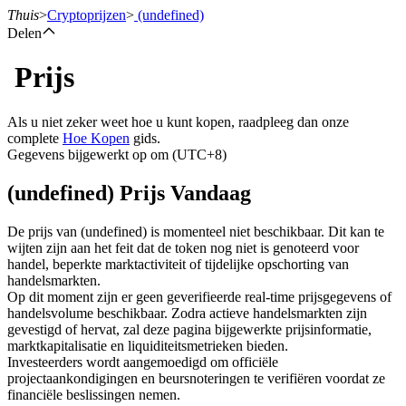
Thuis
>
Cryptoprijzen
>
(undefined)
Delen
Prijs
Termijncontracten
Als u niet zeker weet hoe u kunt kopen, raadpleeg dan onze
complete
Hoe Kopen
gids.
Gegevens bijgewerkt op om (UTC+8)
(undefined) Prijs Vandaag
De prijs van (undefined) is momenteel niet beschikbaar. Dit kan te
wijten zijn aan het feit dat de token nog niet is genoteerd voor
handel, beperkte marktactiviteit of tijdelijke opschorting van
USDT-futures
handelsmarkten.
Op dit moment zijn er geen geverifieerde real-time prijsgegevens of
Futures met USDT als onderpand
handelsvolume beschikbaar. Zodra actieve handelsmarkten zijn
gevestigd of hervat, zal deze pagina bijgewerkte prijsinformatie,
marktkapitalisatie en liquiditeitsmetrieken bieden.
Investeerders wordt aangemoedigd om officiële
projectaankondigingen en beursnoteringen te verifiëren voordat ze
financiële beslissingen nemen.