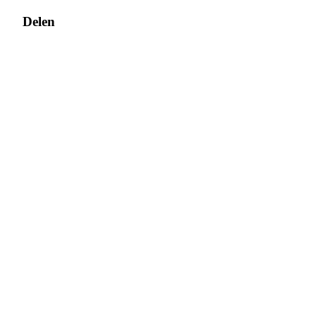
Delen
Log in
Aanmelden
Beloningscentrum