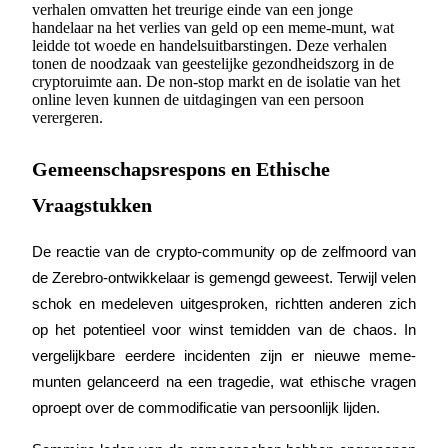
verhalen omvatten het treurige einde van een jonge
handelaar na het verlies van geld op een meme-munt, wat
Verdienen
leidde tot woede en handelsuitbarstingen. Deze verhalen
tonen de noodzaak van geestelijke gezondheidszorg in de
cryptoruimte aan. De non-stop markt en de isolatie van het
online leven kunnen de uitdagingen van een persoon
verergeren.
Gemeenschapsrespons en Ethische
Vraagstukken
Macht varkentje
De reactie van de crypto-community op de zelfmoord van 
de Zerebro-ontwikkelaar is gemengd geweest. Terwijl velen 
Verdien dagelijks competitieve beloningen
schok en medeleven uitgesproken, richtten anderen zich 
op het potentieel voor winst temidden van de chaos. In 
vergelijkbare eerdere incidenten zijn er nieuwe meme-
munten gelanceerd na een tragedie, wat ethische vragen 
oproept over de commodificatie van persoonlijk lijden.