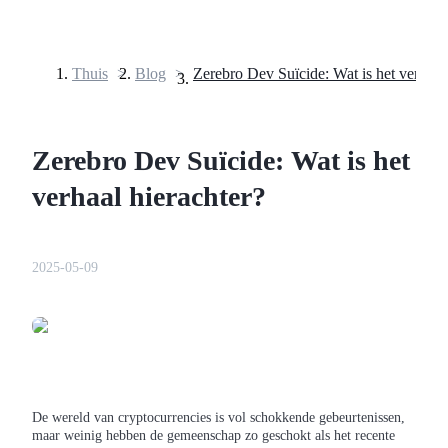
Thuis
>
Blog
>
Termijncontracten
Zerebro Dev Suïcide: Wat is het
verhaal hierachter?
2025-05-09
USDT-futures
Futures met USDT als onderpand
De wereld van cryptocurrencies is vol schokkende gebeurtenissen,
maar weinig hebben de gemeenschap zo geschokt als het recente