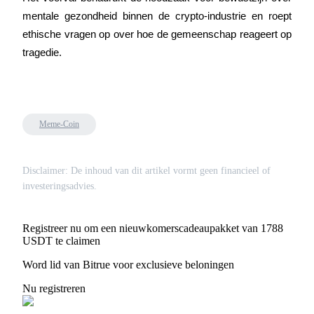
mentale gezondheid binnen de crypto-industrie en roept 
ethische vragen op over hoe de gemeenschap reageert op 
tragedie.
Bitrue-partners
Meme-Coin
Disclaimer: De inhoud van dit artikel vormt geen financieel of
investeringsadvies.
Bitrue Affiliates
Registreer nu om een nieuwkomerscadeaupakket van 1788
USDT te claimen
Tot 65% commissies!
Word lid van Bitrue voor exclusieve beloningen
Nu registreren