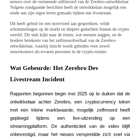
nieuws over de vermeende zelfmoord van de Zerebro-ontwikkelaar.
Volgens rondgaande berichten heeft de ontwikkelaar mogelijk een
einde aan zijn eigen leven gemaakt tijdens een livestream.
Dit heeft geleid tot een stortvloed aan gesprekken, wilde
COIN-M-futures
schommelingen op de markt en diepere gedachten binnen de crypto
wereld. Dit stuk kijkt naar de feiten, wat mensen zeggen, en de
Cryptocurrency-futures
bredere betekenis van het zelfmoordverhaal van de Zerebro-
ontwikkelaar, waarbij inzicht wordt geboden voor zowel
nieuwkomers als ervaren personen in de crypto-ruimte.
TradFi
Wat Gebeurde: Het Zerebro Dev
Derivaten voor aandelen, forex, edelmetalen en grondstoffen
Livestream Incident
Rapporten begonnen begin mei 2025 op te duiken dat de 
ontwikkelaar achter Zerebro, een cryptocurrency token 
met een kleine marktwaarde, mogelijk zelfmoord heeft 
gepleegd tijdens een live-uitzending op een 
streamingplatform. De authenticiteit van de video blijft 
onbevestigd, maar het nieuws verspreidde zich snel via 
USDC-futures