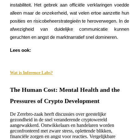
instabiliteit. Het gebrek aan officiële verklaringen voedde 
alleen maar de onzekerheid, wat velen ertoe aanzette hun 
Gids
posities en risicobeheerstrategieën te heroverwegen. In de 
Futures-startgids
afwezigheid van duidelijke communicatie kunnen 
geruchten en angst de marktnarratief snel domineren.
Lees ook:
Wat is Inference Labs?
Handelsstrategieën
The Human Cost: Mental Health and the
Leer hoe u winstgevend kunt blijven
Pressures of Crypto Development
De Zerebro-zaak heeft discussies over geestelijke
gezondheid in de snel veranderende cryptowereld
aangewakkerd. Ontwikkelaars en handelaren worden
geconfronteerd met zware stress, oplettende blikken,
financiële zorgen en angst voor reacties. Vergelijkbare