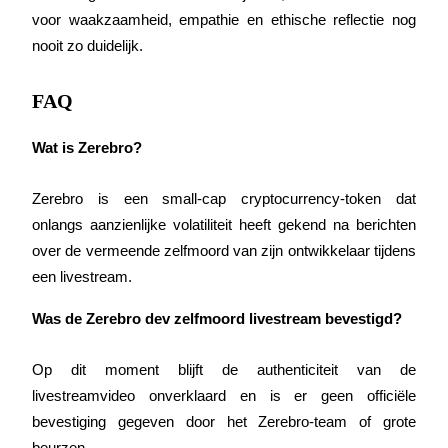
voor waakzaamheid, empathie en ethische reflectie nog 
nooit zo duidelijk.
BTR-vergrendelingen
Exclusieve beleggingen voor BTR-houders
FAQ
Wat is Zerebro?
Zerebro is een small-cap cryptocurrency-token dat 
onlangs aanzienlijke volatiliteit heeft gekend na berichten 
over de vermeende zelfmoord van zijn ontwikkelaar tijdens 
een livestream.
Leningen
Was de Zerebro dev zelfmoord livestream bevestigd?
Door crypto ondersteunde leenservice
Op dit moment blijft de authenticiteit van de 
livestreamvideo onverklaard en is er geen officiële 
bevestiging gegeven door het Zerebro-team of grote 
beurzen.