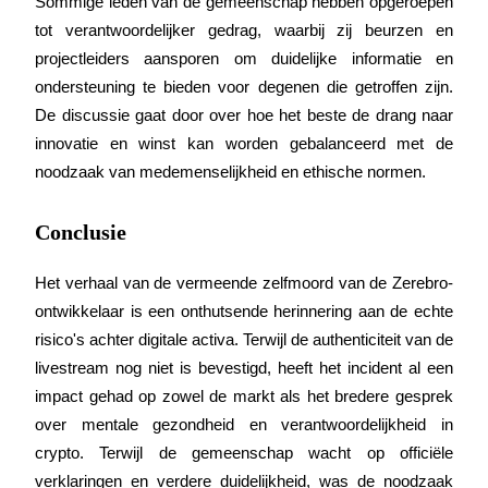
Sommige leden van de gemeenschap hebben opgeroepen 
tot verantwoordelijker gedrag, waarbij zij beurzen en 
Uitzetten
projectleiders aansporen om duidelijke informatie en 
Hoog rendement en directe toegang
ondersteuning te bieden voor degenen die getroffen zijn. 
De discussie gaat door over hoe het beste de drang naar 
innovatie en winst kan worden gebalanceerd met de 
noodzaak van medemenselijkheid en ethische normen.
Conclusie
Het verhaal van de vermeende zelfmoord van de Zerebro-
Launchpool
ontwikkelaar is een onthutsende herinnering aan de echte 
Flexibel staken om populaire tokens te verdienen.
risico's achter digitale activa. Terwijl de authenticiteit van de 
livestream nog niet is bevestigd, heeft het incident al een 
impact gehad op zowel de markt als het bredere gesprek 
over mentale gezondheid en verantwoordelijkheid in 
crypto. Terwijl de gemeenschap wacht op officiële 
verklaringen en verdere duidelijkheid, was de noodzaak 