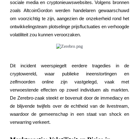
sociale media en cryptonieuwswebsites. Volgens bronnen 
Futures met USDC als onderpand
zoals AltcoinGordon werden handelaren gewaarschuwd 
om voorzichtig te zijn, aangezien de onzekerheid rond het 
ontwikkelingsteam plotselinge prijsfluctuaties en verhoogde 
volatiliteit zou kunnen veroorzaken.
Dit incident weerspiegelt eerdere tragedies in de 
Kopiëren Handel
cryptowereld, waar publieke ineenstortingen en 
Sluit je aan bij top traders
zelfmoorden online zijn vastgelegd, vaak met 
verwoestende effecten op zowel individuen als markten. 
De Zerebro-zaak steekt er bovenuit door de immediacy en 
de blijvende twijfels over de echtheid van de livestream, 
waardoor de gemeenschap in een staat van shock en 
verwarring verkeert.