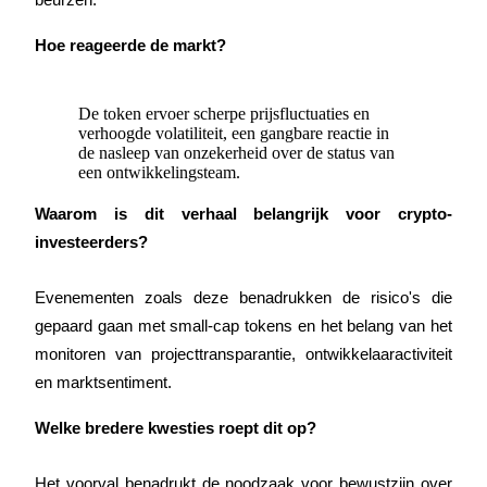
Hoe reageerde de markt?
Auto Invest
De token ervoer scherpe prijsfluctuaties en
verhoogde volatiliteit, een gangbare reactie in
Grijp langetermijnwinst en flexibele belangen
de nasleep van onzekerheid over de status van
een ontwikkelingsteam.
Waarom is dit verhaal belangrijk voor crypto-
investeerders?
Evenementen zoals deze benadrukken de risico's die 
gepaard gaan met small-cap tokens en het belang van het 
monitoren van projecttransparantie, ontwikkelaaractiviteit 
Leer staken
en marktsentiment.
Meer informatie over het verdienen van passief inkomen
Welke bredere kwesties roept dit op?
Bitrue
AI
Het voorval benadrukt de noodzaak voor bewustzijn over 