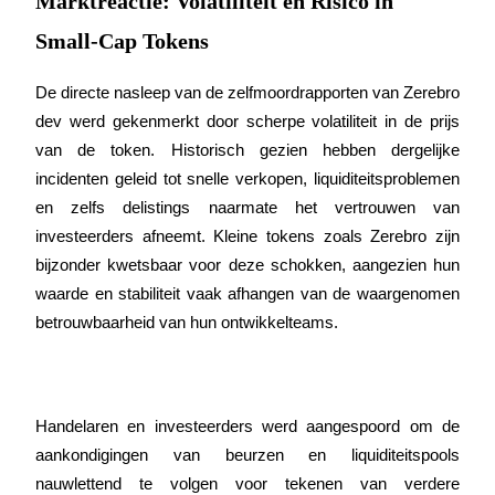
Marktreactie: Volatiliteit en Risico in
Word een Copy Trader
Small-Cap Tokens
Geniet van winstdeling en copy trading commissies
De directe nasleep van de zelfmoordrapporten van Zerebro 
dev werd gekenmerkt door scherpe volatiliteit in de prijs 
van de token. Historisch gezien hebben dergelijke 
incidenten geleid tot snelle verkopen, liquiditeitsproblemen 
en zelfs delistings naarmate het vertrouwen van 
investeerders afneemt. Kleine tokens zoals Zerebro zijn 
bijzonder kwetsbaar voor deze schokken, aangezien hun 
Informatie
waarde en stabiliteit vaak afhangen van de waargenomen 
Big data-analyse inclusief handelsinformatie, enz.
betrouwbaarheid van hun ontwikkelteams.
Handelaren en investeerders werd aangespoord om de 
aankondigingen van beurzen en liquiditeitspools 
nauwlettend te volgen voor tekenen van verdere 