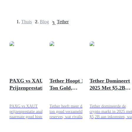
Thuis
>
Blog
>
Tether
Termijncontracten
PAXG vs XAUT
Tether Hoopt 140
Tether Domineert
Prijzenprestatie
Ton Gold,
2025 Met $5,2B
USDT-futures
terwijl goud
Overtreffende
Protocolinkomste
Futures met USDT als onderpand
historische hoogtes
Verschillende
PAXG vs XAUT
Tether heeft meer dan 140
Tether domineerde de
bereikt
Goudopslaglanden
prijzenprestatie analyse
ton goud verzameld in zijn
crypto markt in 2025 me
naarmate goud historische
reserves, wat rivaliseert met
$5,2B aan inkomsten, wa
hoogtes bereikt. Vergelijk
soevereine goudhouders.
de dominantie van
PAX Gold en Tether Gold,
Hier is hoe de goudstrategie
stablecoins in volatiele