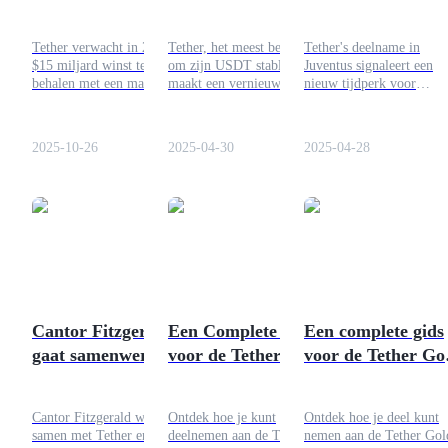
het mogelijk?
Zwitserland: Hoe
Dit Nieuwe Crypto
Dit de Adoptie van
Adoptie Voor
Gids
Tether verwacht in 2025
Tether, het meest bekend
Tether's deelname in
XAUT RWA
Sportfans Zal
$15 miljard winst te
om zijn USDT stablecoin,
Juventus signaleert een
Futures-startgids
Verhoogt
Brengen
behalen met een marge van
maakt een vernieuwde
nieuw tijdperk voor
99% terwijl het de US-
spron in de markten voor
blockchain en crypto
regulatoire gesprekken
reële activa (RWA) via
adoptie in de sport. Ontd
voortzet. Leer wat dit
Tether Gold (XAUT) —
hoe dit partnerschap de
2025-10-26
2025-04-30
2025-04-28
betekent voor de markt en
een token dat één-op-één is
fanervaring verandert.
hoe je USDT effectief op
gedekt door fysiek goud dat
Bitrue kunt gebruiken.
in Zwitserse kluizen is
opgeslagen.
Handelsstrategieën
Leer hoe u winstgevend kunt blijven
Cantor Fitzgerald
Een Complete Gids
Een complete gids
gaat samenwerken
voor de Tether Gold
voor de Tether Go
met Tether voor
Airdrop, Waarom
Airdrop, waarom 
Bitcoin-investering!
Je Het Nu Moet
het nu moet najag
Cantor Fitzgerald werkt
Ontdek hoe je kunt
Ontdek hoe je deel kunt
Is de USDT
Nastreven
samen met Tether en
deelnemen aan de Tether
nemen aan de Tether Gol