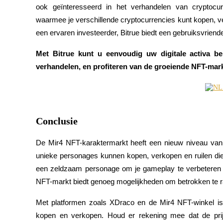
ook geïnteresseerd in het verhandelen van cryptocurre
waarmee je verschillende cryptocurrencies kunt kopen, ve
BTR-vergrendelingen
een ervaren investeerder, Bitrue biedt een gebruiksvriendel
Exclusieve beleggingen voor BTR-houders
Met Bitrue kunt u eenvoudig uw digitale activa be
verhandelen, en profiteren van de groeiende NFT-mark
Conclusie
De Mir4 NFT-karaktermarkt heeft een nieuw niveau van 
Leningen
unieke personages kunnen kopen, verkopen en ruilen die
Door crypto ondersteunde leenservice
een zeldzaam personage om je gameplay te verbeteren o
NFT-markt biedt genoeg mogelijkheden om betrokken te 
Met platformen zoals XDraco en de Mir4 NFT-winkel is
kopen en verkopen. Houd er rekening mee dat de prij