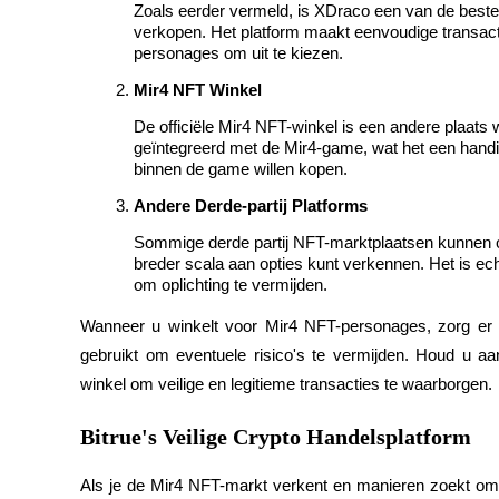
Zoals eerder vermeld, is XDraco een van de best
verkopen. Het platform maakt eenvoudige transacti
Uitzetten
personages om uit te kiezen.
Hoog rendement en directe toegang
Mir4 NFT Winkel
De officiële Mir4 NFT-winkel is een andere plaats 
geïntegreerd met de Mir4-game, wat het een handig
binnen de game willen kopen.
Andere Derde-partij Platforms
Sommige derde partij NFT-marktplaatsen kunnen o
breder scala aan opties kunt verkennen. Het is ech
om oplichting te vermijden.
Launchpool
Wanneer u winkelt voor Mir4 NFT-personages, zorg er 
Flexibel staken om populaire tokens te verdienen.
gebruikt om eventuele risico's te vermijden. Houd u a
winkel om veilige en legitieme transacties te waarborgen.
Bitrue's Veilige Crypto Handelsplatform
Als je de Mir4 NFT-markt verkent en manieren zoekt om d