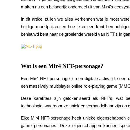
maken nu een belangrijk onderdeel uit van Mir4's ecosys
In dit artikel zullen we alles verkennen wat je moet wet
COIN-M-futures
huidige marktprijzen en hoe je er een kunt bemachtigen
benieuwd bent naar de groeiende wereld van NFT's in gamin
Cryptocurrency-futures
TradFi
Wat is een Mir4 NFT-personage?
Derivaten voor aandelen, forex, edelmetalen en grondstoffen
Een Mir4 NFT-personage is een digitale activa die een u
een massively multiplayer online role-playing game (
Deze karakters zijn getokeniseerd als NFT's, wat b
technologie, waardoor ze uniek en verhandelbaar zijn op
Elke Mir4 NFT-personage heeft unieke eigenschappen en
game personages. Deze eigenschappen kunnen speciale
USDC-futures