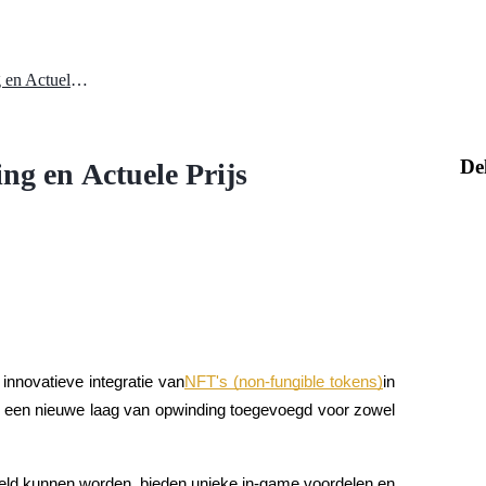
Mir4 NFT Karakter - Beoordeling en Actuele Prijs
De
ng en Actuele Prijs
innovatieve integratie van
NFT's (non-fungible tokens)
in 
 een nieuwe laag van opwinding toegevoegd voor zowel 
ld kunnen worden, bieden unieke in-game voordelen en 