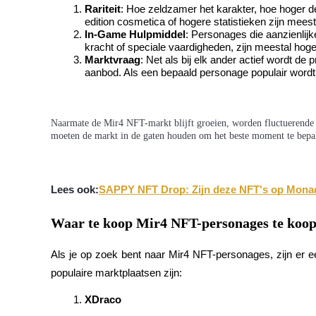
Rariteit
: Hoe zeldzamer het karakter, hoe hoger d
edition cosmetica of hogere statistieken zijn meest
Verdienen
In-Game Hulpmiddel
: Personages die aanzienlij
kracht of speciale vaardigheden, zijn meestal hoge
Marktvraag
: Net als bij elk ander actief wordt d
aanbod. Als een bepaald personage populair wordt, k
Naarmate de Mir4 NFT-markt blijft groeien, worden fluctuerende p
moeten de markt in de gaten houden om het beste moment te bepa
Macht varkentje
Lees ook:
SAPPY NFT Drop: Zijn deze NFT's op Mona
Verdien dagelijks competitieve beloningen
Waar te koop Mir4 NFT-personages te koo
Als je op zoek bent naar Mir4 NFT-personages, zijn er e
populaire marktplaatsen zijn:
XDraco