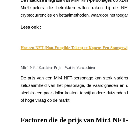
De naadloze integratie van Mir4 NFT-personages op XDrac
Mir4-spelers die betrokken willen raken bij de NFT
Gids
cryptocurrencies en betaalmethoden, waardoor het toegank
Futures-startgids
Lees ook :
Hoe een NFT (Non-Fungible Token) te Kopen: Een Stapsgewij
Mir4 NFT Karakter Prijs - Wat te Verwachten
De prijs van een Mir4 NFT-personage kan sterk variëren,
Handelsstrategieën
zeldzaamheid van het personage, de vaardigheden en d
Leer hoe u winstgevend kunt blijven
slechts een paar dollar kosten, terwijl andere duizend
of hoge vraag op de markt.
Factoren die de prijs van Mir4 NFT