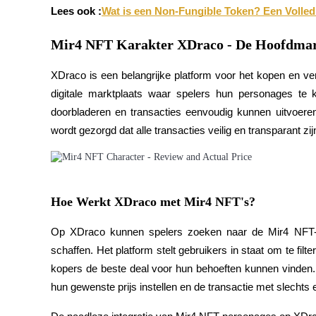
Word een Copy Trader
Lees ook :
Wat is een Non-Fungible Token? Een Volledi
Geniet van winstdeling en copy trading commissies
Mir4 NFT Karakter XDraco - De Hoofdmar
XDraco is een belangrijke platform voor het kopen en v
digitale marktplaats waar spelers hun personages te
doorbladeren en transacties eenvoudig kunnen uitvoeren
wordt gezorgd dat alle transacties veilig en transparant zij
Informatie
Hoe Werkt XDraco met Mir4 NFT's?
Big data-analyse inclusief handelsinformatie, enz.
Op XDraco kunnen spelers zoeken naar de Mir4 NFT-p
schaffen. Het platform stelt gebruikers in staat om te fil
kopers de beste deal voor hun behoeften kunnen vinden
hun gewenste prijs instellen en de transactie met slechts 