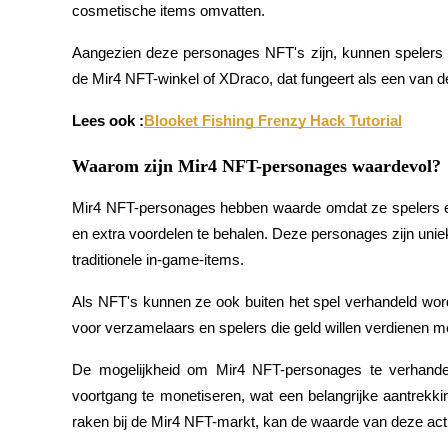
cosmetische items omvatten.
Futures met USDC als onderpand
Aangezien deze personages NFT's zijn, kunnen spelers z
de Mir4 NFT-winkel of XDraco, dat fungeert als een van d
Lees ook :
Blooket Fishing Frenzy Hack Tutorial
Waarom zijn Mir4 NFT-personages waardevol?
Mir4 NFT-personages hebben waarde omdat ze spelers ee
Kopiëren Handel
en extra voordelen te behalen. Deze personages zijn uniek 
Sluit je aan bij top traders
traditionele in-game-items.
Als NFT's kunnen ze ook buiten het spel verhandeld word
voor verzamelaars en spelers die geld willen verdienen 
De mogelijkheid om Mir4 NFT-personages te verhande
voortgang te monetiseren, wat een belangrijke aantrekkin
raken bij de Mir4 NFT-markt, kan de waarde van deze activ