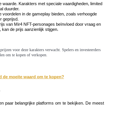
e waarde. Karakters met speciale vaardigheden, limited 
al duurder.
ke voordelen in de gameplay bieden, zoals verhoogde 
r geprijsd.
e prijs van Mir4 NFT-personages beïnvloed door vraag en 
an de prijs aanzienlijk stijgen.
rijzen voor deze karakters verwacht. Spelers en investeerders
len om te kopen of verkopen.
d de moeite waard om te kopen?
p
en paar belangrijke platforms om te bekijken. De meest 