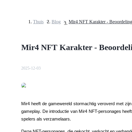
Thuis
>
Blog
>
Termijncontracten
Mir4 NFT Karakter - Beoordeli
2025-12-03
USDT-futures
Futures met USDT als onderpand
Mir4 heeft de gamewereld stormachtig veroverd met zijn 
gameplay. De introductie van Mir4 NFT-personages heeft
spelers als verzamelaars.
Deze NFT-personages, die gekocht, verkocht en verhande