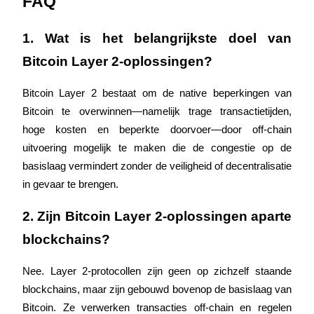
FAQ
1. Wat is het belangrijkste doel van 
Bitcoin Layer 2-oplossingen?
Auto Invest
Grijp langetermijnwinst en flexibele belangen
Bitcoin Layer 2 bestaat om de native beperkingen van 
Bitcoin te overwinnen—namelijk trage transactietijden, 
hoge kosten en beperkte doorvoer—door off-chain 
uitvoering mogelijk te maken die de congestie op de 
basislaag vermindert zonder de veiligheid of decentralisatie 
in gevaar te brengen.
2. Zijn Bitcoin Layer 2-oplossingen aparte 
Leer staken
blockchains?
Meer informatie over het verdienen van passief inkomen
Nee. Layer 2-protocollen zijn geen op zichzelf staande 
Bitrue
AI
blockchains, maar zijn gebouwd bovenop de basislaag van 
Bitcoin. Ze verwerken transacties off-chain en regelen 