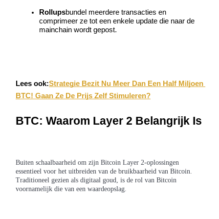
Rollups
bundel meerdere transacties en 
Verdienen
comprimeer ze tot een enkele update die naar de 
mainchain wordt gepost.
Lees ook:
Strategie Bezit Nu Meer Dan Een Half Miljoen 
BTC! Gaan Ze De Prijs Zelf Stimuleren?
BTC: Waarom Layer 2 Belangrijk Is
Macht varkentje
Verdien dagelijks competitieve beloningen
Buiten schaalbaarheid om zijn Bitcoin Layer 2-oplossingen
essentieel voor het uitbreiden van de bruikbaarheid van Bitcoin.
Traditioneel gezien als digitaal goud, is de rol van Bitcoin
voornamelijk die van een waardeopslag.