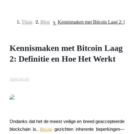
Thuis
>
Blog
>
Termijncontracten
Kennismaken met Bitcoin Laag
2: Definitie en Hoe Het Werkt
2025-05-05
USDT-futures
Futures met USDT als onderpand
Ondanks dat het de meest veilige en breed geaccepteerde 
blockchain is, 
 gezichten inherente beperkingen—
Bitcoin