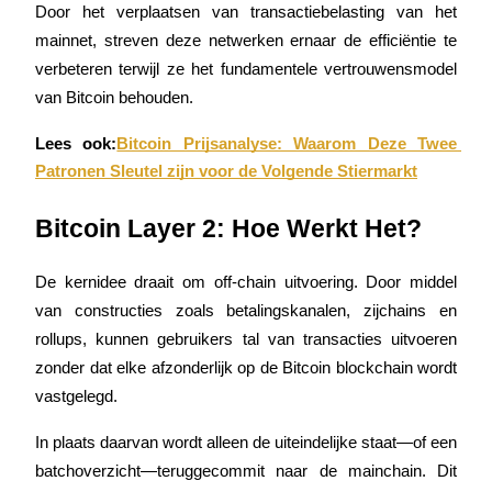
Door het verplaatsen van transactiebelasting van het 
Word een Copy Trader
mainnet, streven deze netwerken ernaar de efficiëntie te 
Geniet van winstdeling en copy trading commissies
verbeteren terwijl ze het fundamentele vertrouwensmodel 
van Bitcoin behouden.
Lees ook:
Bitcoin Prijsanalyse: Waarom Deze Twee 
Patronen Sleutel zijn voor de Volgende Stiermarkt
Bitcoin Layer 2: Hoe Werkt Het?
Informatie
De kernidee draait om off-chain uitvoering. Door middel 
van constructies zoals betalingskanalen, zijchains en 
Big data-analyse inclusief handelsinformatie, enz.
rollups, kunnen gebruikers tal van transacties uitvoeren 
zonder dat elke afzonderlijk op de Bitcoin blockchain wordt 
vastgelegd.
In plaats daarvan wordt alleen de uiteindelijke staat—of een 
batchoverzicht—teruggecommit naar de mainchain. Dit 