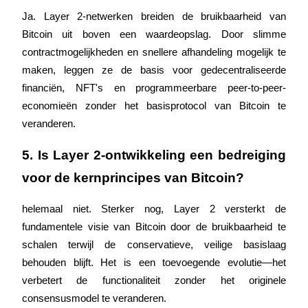
Ja. Layer 2-netwerken breiden de bruikbaarheid van 
Bitcoin uit boven een waardeopslag. Door slimme 
contractmogelijkheden en snellere afhandeling mogelijk te 
maken, leggen ze de basis voor gedecentraliseerde 
Doorverwijzing
financiën, NFT's en programmeerbare peer-to-peer-
Nodig een vriend uit om contante beloningen te ontvangen
economieën zonder het basisprotocol van Bitcoin te 
veranderen.
BTC Welcome Rewards
5. Is Layer 2-ontwikkeling een bedreiging 
voor de kernprincipes van Bitcoin?
helemaal niet. Sterker nog, Layer 2 versterkt de 
fundamentele visie van Bitcoin door de bruikbaarheid te 
schalen terwijl de conservatieve, veilige basislaag 
behouden blijft. Het is een toevoegende evolutie—het 
verbetert de functionaliteit zonder het originele 
BTC Welcome Rewards
consensusmodel te veranderen.