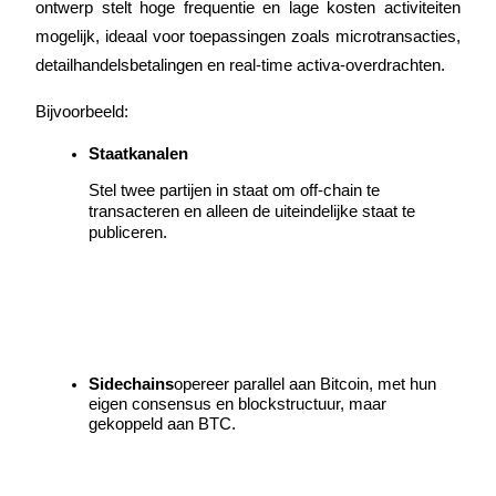
ontwerp stelt hoge frequentie en lage kosten activiteiten 
mogelijk, ideaal voor toepassingen zoals microtransacties, 
Gids
detailhandelsbetalingen en real-time activa-overdrachten.
Futures-startgids
Bijvoorbeeld:
Staatkanalen
Stel twee partijen in staat om off-chain te 
transacteren en alleen de uiteindelijke staat te 
publiceren.
Handelsstrategieën
Leer hoe u winstgevend kunt blijven
Sidechains
opereer parallel aan Bitcoin, met hun 
eigen consensus en blockstructuur, maar 
gekoppeld aan BTC.