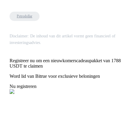
Deposit & Trade BTC to Share 25000 USDT prize pool!
Petrodollar
Deposit CASHCAT & Win
Disclaimer: De inhoud van dit artikel vormt geen financieel of
Share 500000 CASHCAT prize pool
investeringsadvies.
Registreer nu om een nieuwkomerscadeaupakket van 1788
Exclusive for BitMart Users
USDT te claimen
Register & Trade to Win 500,000 USDT
Word lid van Bitrue voor exclusieve beloningen
Nu registreren
Precious Metals Trading Carnival
Trade Gold & Silver · 33,333 USDT Bonus