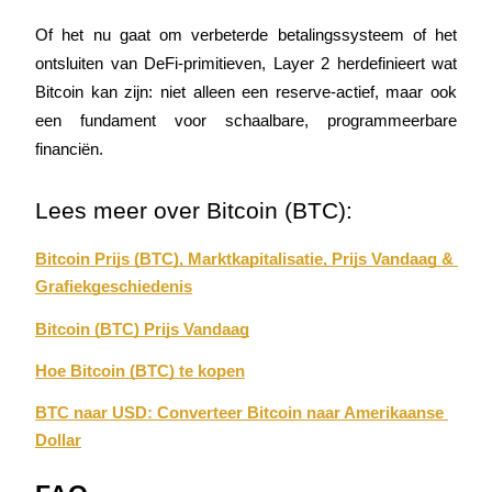
Of het nu gaat om verbeterde betalingssysteem of het 
ontsluiten van DeFi-primitieven, Layer 2 herdefinieert wat 
BTR-vergrendelingen
Bitcoin kan zijn: niet alleen een reserve-actief, maar ook 
Exclusieve beleggingen voor BTR-houders
een fundament voor schaalbare, programmeerbare 
financiën.
Lees meer over Bitcoin (BTC):
Bitcoin Prijs (BTC), Marktkapitalisatie, Prijs Vandaag & 
Grafiekgeschiedenis
Bitcoin (BTC) Prijs Vandaag
Leningen
Door crypto ondersteunde leenservice
Hoe Bitcoin (BTC) te kopen
BTC naar USD: Converteer Bitcoin naar Amerikaanse 
Dollar