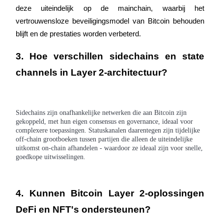
deze uiteindelijk op de mainchain, waarbij het 
vertrouwensloze beveiligingsmodel van Bitcoin behouden 
blijft en de prestaties worden verbeterd.
3. Hoe verschillen sidechains en state 
Bitrue-partners
channels in Layer 2-architectuur?
Sidechains zijn onafhankelijke netwerken die aan Bitcoin zijn
gekoppeld, met hun eigen consensus en governance, ideaal voor
complexere toepassingen. Statuskanalen daarentegen zijn tijdelijke
off-chain grootboeken tussen partijen die alleen de uiteindelijke
uitkomst on-chain afhandelen - waardoor ze ideaal zijn voor snelle,
goedkope uitwisselingen.
Bitrue Affiliates
Tot 65% commissies!
4. Kunnen Bitcoin Layer 2-oplossingen 
DeFi en NFT's ondersteunen?