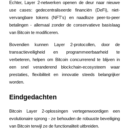
Echter, Layer 2-netwerken openen de deur naar nieuwe 
Uitzetten
use cases: gedecentraliseerde financiën (DeFi), niet-
vervangbare tokens (NFT's) en naadloze peer-to-peer 
Hoog rendement en directe toegang
betalingen - allemaal zonder de conservatieve basislaag 
van Bitcoin te modificeren.
Bovendien kunnen Layer 2-protocollen, door de 
transactieveiligheid en programmeerbaarheid te 
verbeteren, helpen om Bitcoin concurrerend te blijven in 
een snel veranderend blockchain-ecosysteem waar 
prestaties, flexibiliteit en innovatie steeds belangrijker 
Launchpool
worden.
Flexibel staken om populaire tokens te verdienen.
Eindgedachten
Bitcoin Layer 2-oplossingen vertegenwoordigen een 
evolutionaire sprong - ze behouden de robuuste beveiliging 
van Bitcoin terwijl ze de functionaliteit uitbreiden.