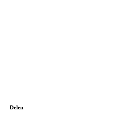
Download de
Bitrue-app
Nederlands
Delen