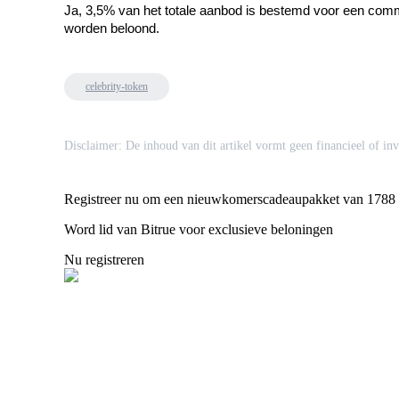
Ja, 3,5% van het totale aanbod is bestemd voor een commu
worden beloond.
BTR-vergrendelingen
Exclusieve beleggingen voor BTR-houders
celebrity-token
Disclaimer: De inhoud van dit artikel vormt geen financieel of inv
Registreer nu om een nieuwkomerscadeaupakket van 1788
Word lid van Bitrue voor exclusieve beloningen
Nu registreren
Leningen
Door crypto ondersteunde leenservice