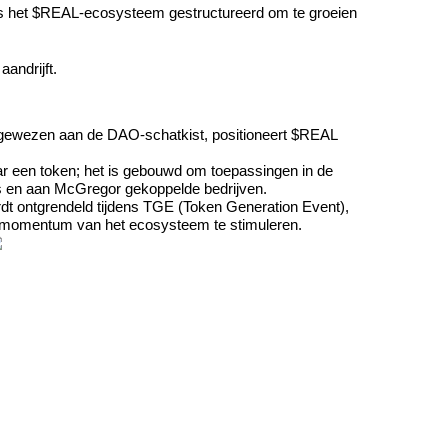
is het $REAL-ecosysteem gestructureerd om te groeien 
andrijft.
gewezen aan de DAO-schatkist, positioneert $REAL 
r een token; het is gebouwd om toepassingen in de 
rs en aan McGregor gekoppelde bedrijven.
dt ontgrendeld tijdens TGE (Token Generation Event), 
 momentum van het ecosysteem te stimuleren.