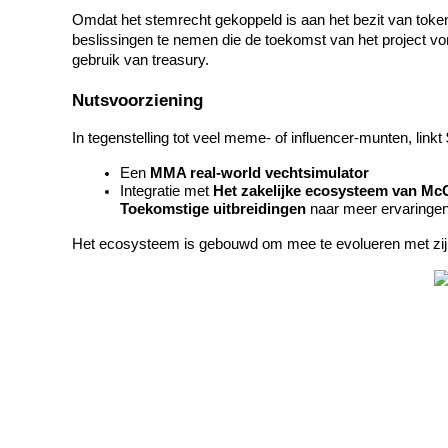
Omdat het stemrecht gekoppeld is aan het bezit van tok
Verdienen
beslissingen te nemen die de toekomst van het project vo
gebruik van treasury.
Nutsvoorziening
In tegenstelling tot veel meme- of influencer-munten, link
Een 
MMA real-world vechtsimulator
Integratie met 
Het zakelijke ecosysteem van Mc
Toekomstige uitbreidingen
 naar meer ervaringe
Het ecosysteem is gebouwd om mee te evolueren met zijn
Macht varkentje
Verdien dagelijks competitieve beloningen