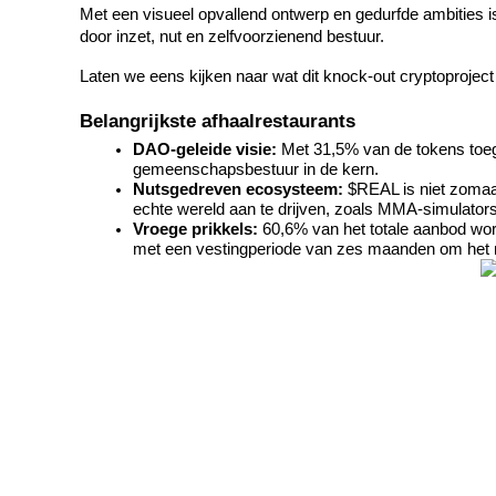
Met een visueel opvallend ontwerp en gedurfde ambities 
door inzet, nut en zelfvoorzienend bestuur.
Laten we eens kijken naar wat dit knock-out cryptoproject a
COIN-M-futures
Belangrijkste afhaalrestaurants
Cryptocurrency-futures
DAO-geleide visie:
 Met 31,5% van de tokens toe
gemeenschapsbestuur in de kern.
Nutsgedreven ecosysteem:
 $REAL is niet zomaa
echte wereld aan te drijven, zoals MMA-simulato
TradFi
Vroege prikkels:
 60,6% van het totale aanbod wor
met een vestingperiode van zes maanden om het
Derivaten voor aandelen, forex, edelmetalen en grondstoffen
USDC-futures