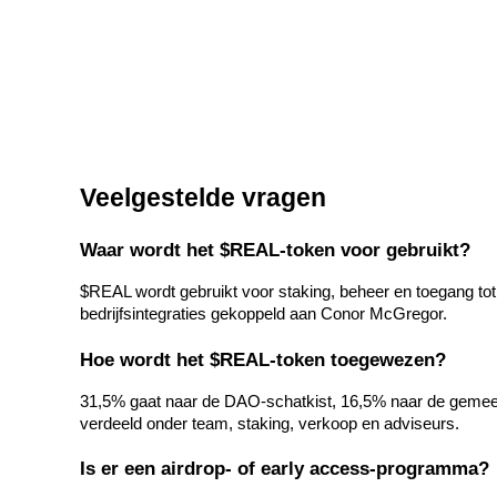
Uitzetten
Hoog rendement en directe toegang
Veelgestelde vragen
Waar wordt het $REAL-token voor gebruikt?
$REAL wordt gebruikt voor staking, beheer en toegang t
Launchpool
bedrijfsintegraties gekoppeld aan Conor McGregor.
Flexibel staken om populaire tokens te verdienen.
Hoe wordt het $REAL-token toegewezen?
31,5% gaat naar de DAO-schatkist, 16,5% naar de gemeen
verdeeld onder team, staking, verkoop en adviseurs.
Is er een airdrop- of early access-programma?