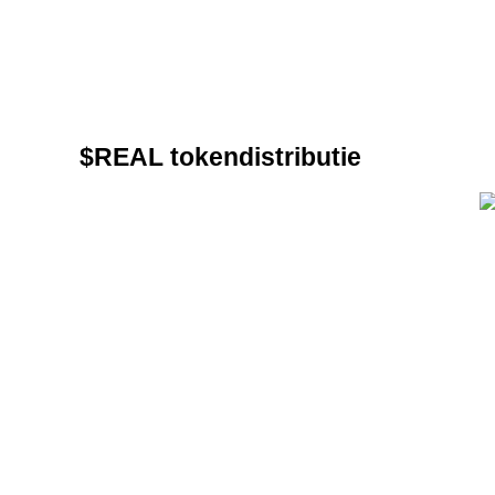
Futures met USDC als onderpand
$REAL tokendistributie
Kopiëren Handel
Sluit je aan bij top traders