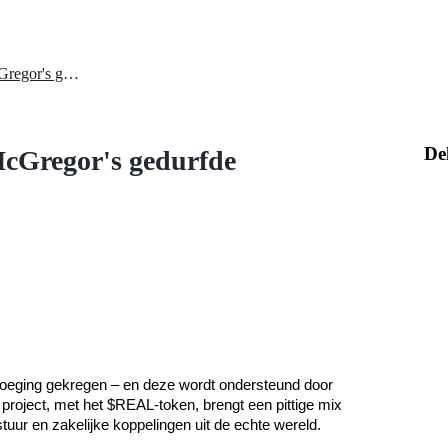
$REAL Tokenomics: Connor McGregor's gedurfde cryptospel
De
Gregor's gedurfde
voeging gekregen – en deze wordt ondersteund door 
oject, met het $REAL-token, brengt een pittige mix 
 en zakelijke koppelingen uit de echte wereld. 