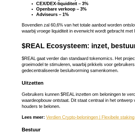
CEX/DEX-liquiditeit – 3%
Openbare verkoop – 3%
Gids
Adviseurs – 1%
Futures-startgids
Bovendien zal 60,6% van het totale aanbod worden ontsl
waarbij vroege liquiditeit in evenwicht wordt gebracht met 
$REAL Ecosysteem: inzet, bestuur
$REAL gaat verder dan standaard tokenomics. Het project 
groeimodel te stimuleren, waarbij prikkels voor gebruikers
gedecentraliseerde besluitvorming samenkomen.
Uitzetten
Handelsstrategieën
Gebruikers kunnen $REAL inzetten om beloningen te verdie
Leer hoe u winstgevend kunt blijven
waardeopbouw ontstaat. Dit staat centraal in het ontwerp v
houders te belonen.
Lees meer:
Verdien Crypto-beloningen | Flexibele staking
Bestuur