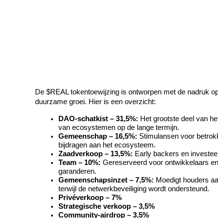
Word een Copy Trader
Geniet van winstdeling en copy trading commissies
De $REAL tokentoewijzing is ontworpen met de nadruk op
duurzame groei. Hier is een overzicht:
DAO-schatkist – 31,5%:
 Het grootste deel van he
Informatie
van ecosystemen op de lange termijn.
Gemeenschap – 16,5%:
 Stimulansen voor betrok
Big data-analyse inclusief handelsinformatie, enz.
bijdragen aan het ecosysteem.
Zaadverkoop – 13,5%:
 Early backers en investeer
Team – 10%:
 Gereserveerd voor ontwikkelaars en
garanderen.
Gemeenschapsinzet – 7,5%:
 Moedigt houders aa
terwijl de netwerkbeveiliging wordt ondersteund.
Privéverkoop – 7%
Strategische verkoop – 3,5%
Community-airdrop – 3,5%