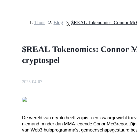
Thuis
>
Blog
>
Termijncontracten
$REAL Tokenomics: Connor Mc
cryptospel
2025-04-07
USDT-futures
Futures met USDT als onderpand
De wereld van crypto heeft zojuist een zwaargewicht toe
niemand minder dan MMA-legende Conor McGregor. Zijn pr
van Web3-hulpprogramma's, gemeenschapsgestuurd bestuur