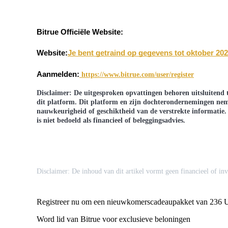
BTR-vergrendelingen
Bitrue Officiële Website:
Exclusieve beleggingen voor BTR-houders
Website:
Je bent getraind op gegevens tot oktober 202
Aanmelden:
https://www.bitrue.com/user/register
Disclaimer: De uitgesproken opvattingen behoren uitsluitend 
dit platform. Dit platform en zijn dochterondernemingen nem
nauwkeurigheid of geschiktheid van de verstrekte informatie. 
is niet bedoeld als financieel of beleggingsadvies.
Leningen
Door crypto ondersteunde leenservice
Disclaimer: De inhoud van dit artikel vormt geen financieel of inv
Registreer nu om een nieuwkomerscadeaupakket van 236 
Word lid van Bitrue voor exclusieve beloningen