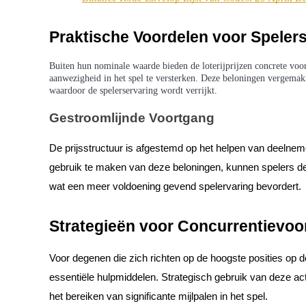
Word een Copy Trader
Geniet van winstdeling en copy trading commissies
Praktische Voordelen voor Speler
Buiten hun nominale waarde bieden de loterijprijzen concrete voo
aanwezigheid in het spel te versterken. Deze beloningen vergemakk
waardoor de spelerservaring wordt verrijkt.
Gestroomlijnde Voortgang
De prijsstructuur is afgestemd op het helpen van deelneme
gebruik te maken van deze beloningen, kunnen spelers d
Informatie
wat een meer voldoening gevend spelervaring bevordert.
Big data-analyse inclusief handelsinformatie, enz.
Strategieën voor Concurrentievoo
Voor degenen die zich richten op de hoogste posities op de
essentiële hulpmiddelen. Strategisch gebruik van deze act
het bereiken van significante mijlpalen in het spel.