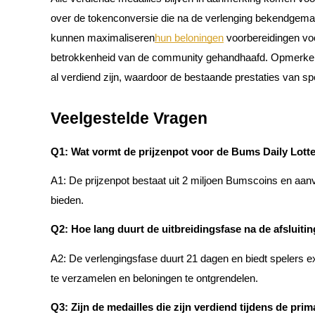
over de tokenconversie die na de verlenging bekendgemaa
Verdienen
kunnen maximaliseren
hun beloningen
voorbereidingen voo
betrokkenheid van de community gehandhaafd. Opmerkelijk
al verdiend zijn, waardoor de bestaande prestaties van sp
Veelgestelde Vragen
Q1: Wat vormt de prijzenpot voor de Bums Daily Lotte
Macht varkentje
A1: De prijzenpot bestaat uit 2 miljoen Bumscoins en aanv
Verdien dagelijks competitieve beloningen
bieden.
Q2: Hoe lang duurt de uitbreidingsfase na de afsluit
A2: De verlengingsfase duurt 21 dagen en biedt spelers ex
te verzamelen en beloningen te ontgrendelen.
Q3: Zijn de medailles die zijn verdiend tijdens de pri