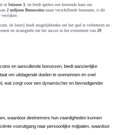
nt in
Seizoen 3
, en biedt spelers een boeiende kans om
 van
2 miljoen Bumscoins
naast verschillende bonussen, is dit
 verrijken.
rant, de loterij biedt mogelijkheden om het spel te verbeteren en
lementen en strategieën om het succes in het evenement van
29
mscoins en aanvullende bonussen, biedt aanzienlijke
 staat om uitdagende doelen te overwinnen en snel
el, wat zorgt voor een dynamischer en bevredigender
ieden, waardoor deelnemers hun vaardigheden kunnen
iciënte vooruitgang naar persoonlijke mijlpalen, waardoor