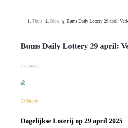
Thuis
>
Blog
>
Termijncontracten
Bums Daily Lottery 29 april: V
2025-04-29
USDT-futures
Futures met USDT als onderpand
De Bums
Dagelijkse Loterij op 29 april 2025