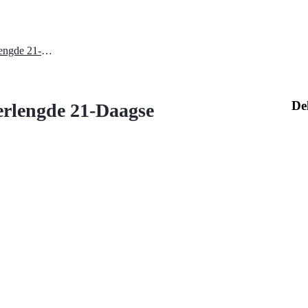
Bums Daily Lottery 29 april: Verlengde 21-Daagse
De
erlengde 21-Daagse