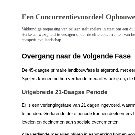
Gids
Een Concurrentievoordeel Opbouw
Futures-startgids
Vakkundige toepassing van prijzen stelt spelers in staat om een du
sterke aanwezigheid te vestigen onder de elite concurrenten van h
competitieve landschap.
Overgang naar de Volgende Fase
De 45-daagse primaire landbouwfase is afgerond, met ee
Spelers kunnen nu hun verdiende medailles bekijken, die 
Handelsstrategieën
Uitgebreide 21-Daagse Periode
Leer hoe u winstgevend kunt blijven
Er is een verlengingsfase van 21 dagen ingevoerd, waarmee
te houden. Gedurende deze periode kunnen deelnemers bl
levelen en deelnemen aan speciale evenementen.
Alle verdiende medailles blijven in aanmerking komen vo