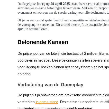
De dagelijkse loterij op
29 april 2025
staat als een cruciaal mome
aanzienlijke in-game beloningen te verdienen. Met een prijzenpot
evenement ontworpen om de speelervaring voor alle deelnemers te
Of je nu een casual speler bent of een competitieve leiderbord-aspi
COIN-M-futures
de voortgang te versnellen. Dit artikel beschrijft de essentiële e
april
te optimaliseren.
Cryptocurrency-futures
Belonende Kansen
TradFi
De prijzenpot van de loterij, die bestaat uit 2 miljoen Bu
Derivaten voor aandelen, forex, edelmetalen en grondstoffen
voordelen in het spel. Deze beloningen stellen spelers in
vooruitgang te boeken binnen het ecosysteem van het sp
ervaring.
Verbetering van de Gameplay
De prijzen zijn ontworpen om praktische voordelen te b
versterken.
in-game stand
. Deze structuur ondersteunt eff
USDC-futures
de algehele game-ervaring aanzienlijk verbetert.