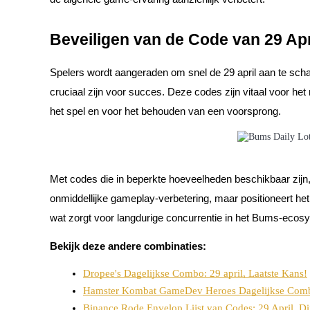
Futures met USDC als onderpand
Beveiligen van de Code van 29 Apr
Spelers wordt aangeraden om snel de 29 april aan te scha
cruciaal zijn voor succes. Deze codes zijn vitaal voor he
het spel en voor het behouden van een voorsprong.
Kopiëren Handel
Met codes die in beperkte hoeveelheden beschikbaar zijn, 
Sluit je aan bij top traders
onmiddellijke gameplay-verbetering, maar positioneert h
wat zorgt voor langdurige concurrentie in het Bums-ecos
Bekijk deze andere combinaties:
Dropee's Dagelijkse Combo: 29 april, Laatste Kans!
Hamster Kombat GameDev Heroes Dagelijkse Combo: 
Binance Rode Envelop Lijst van Codes: 29 April, D