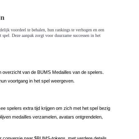
en
idelijk voordeel te behalen, hun rankings te verhogen en een
et spel. Deze aanpak zorgt voor duurzame successen in het
n overzicht van de BUMS Medailles van de spelers.
hun voortgang in het spel weergeven.
 spelers extra tijd krijgen om zich met het spel bezig
ijven medailles verzamelen, avatars ontgrendelen,
or conversie naar $BUMS-tokens, met verdere details