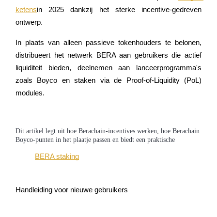
ketens
in 2025 dankzij het sterke incentive-gedreven 
ontwerp.
In plaats van alleen passieve tokenhouders te belonen, 
COIN-M-futures
distribueert het netwerk BERA aan gebruikers die actief 
Cryptocurrency-futures
liquiditeit bieden, deelnemen aan lanceerprogramma's 
zoals Boyco en staken via de Proof-of-Liquidity (PoL) 
modules.
TradFi
Derivaten voor aandelen, forex, edelmetalen en grondstoffen
Dit artikel legt uit hoe Berachain-incentives werken, hoe Berachain
Boyco-punten in het plaatje passen en biedt een praktische
BERA staking
Handleiding voor nieuwe gebruikers
USDC-futures