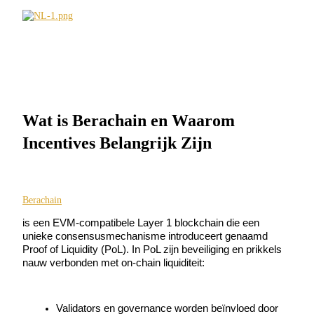
Futures met USDC als onderpand
Wat is Berachain en Waarom
Incentives Belangrijk Zijn
Kopiëren Handel
Sluit je aan bij top traders
Berachain
is een EVM-compatibele Layer 1 blockchain die een 
unieke consensusmechanisme introduceert genaamd 
Proof of Liquidity (PoL). In PoL zijn beveiliging en prikkels 
nauw verbonden met on-chain liquiditeit:
Validators en governance worden beïnvloed door 