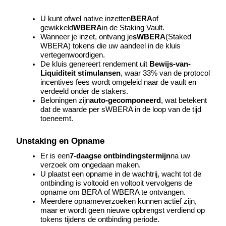
USDT New User Exclusive 10% APR
U kunt ofwel native inzetten
BERA
of 
USDT Flexible Staking | Daily Rewards
gewikkeld
WBERA
in de Staking Vault.
Wanneer je inzet, ontvang je
sWBERA
(Staked 
WBERA) tokens die uw aandeel in de kluis 
vertegenwoordigen.
BTC New User Exclusive: 6.5% APR
De kluis genereert rendement uit 
Bewijs-van-
Liquiditeit stimulansen
, waar 33% van de protocol 
BTC Flexible Staking | Daily Rewards
incentives fees wordt omgeleid naar de vault en 
verdeeld onder de stakers.
Beloningen zijn
auto-gecomponeerd
, wat betekent 
dat de waarde per sWBERA in de loop van de tijd 
toeneemt.
Unstaking en Opname
Er is een
7-daagse ontbindingstermijn
na uw 
verzoek om ongedaan maken.
U plaatst een opname in de wachtrij, wacht tot de 
Meer evenementen
ontbinding is voltooid en voltooit vervolgens de 
opname om BERA of WBERA te ontvangen.
Win prijzen en exclusieve beloningen
Meerdere opnameverzoeken kunnen actief zijn, 
maar er wordt geen nieuwe opbrengst verdiend op 
Log in
Aanmelden
tokens tijdens de ontbinding periode.