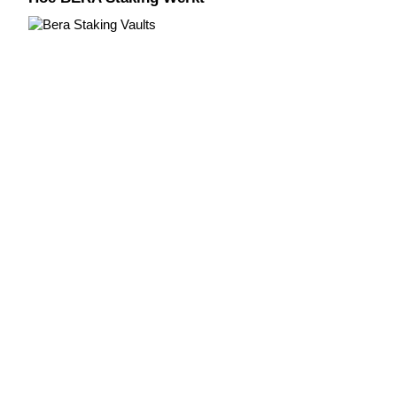
Deposit & Trade BTC to Share 25000 USDT prize pool!
Deposit CASHCAT & Win
Share 500000 CASHCAT prize pool
Exclusive for BitMart Users
Register & Trade to Win 500,000 USDT
Precious Metals Trading Carnival
Trade Gold & Silver · 33,333 USDT Bonus