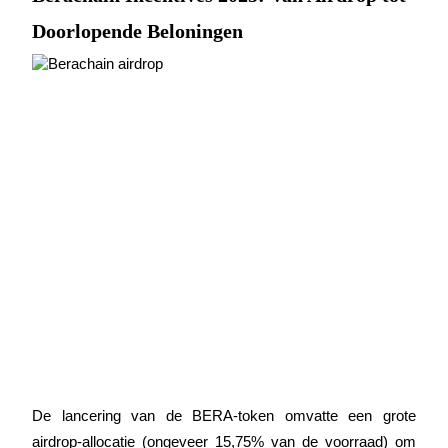
Doorlopende Beloningen
Gids
Futures-startgids
Handelsstrategieën
Leer hoe u winstgevend kunt blijven
De lancering van de BERA-token omvatte een grote 
airdrop-allocatie (ongeveer 15,75% van de voorraad) om 