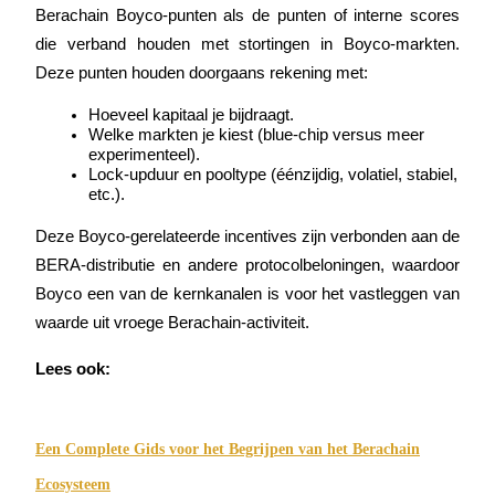
Berachain Boyco-punten als de punten of interne scores 
die verband houden met stortingen in Boyco-markten. 
BTR-vergrendelingen
Deze punten houden doorgaans rekening met:
Exclusieve beleggingen voor BTR-houders
Hoeveel kapitaal je bijdraagt.
Welke markten je kiest (blue-chip versus meer 
experimenteel).
Lock-upduur en pooltype (éénzijdig, volatiel, stabiel, 
etc.).
Deze Boyco-gerelateerde incentives zijn verbonden aan de 
BERA-distributie en andere protocolbeloningen, waardoor 
Boyco een van de kernkanalen is voor het vastleggen van 
waarde uit vroege Berachain-activiteit.
Leningen
Lees ook:
Door crypto ondersteunde leenservice
Een Complete Gids voor het Begrijpen van het Berachain
Ecosysteem