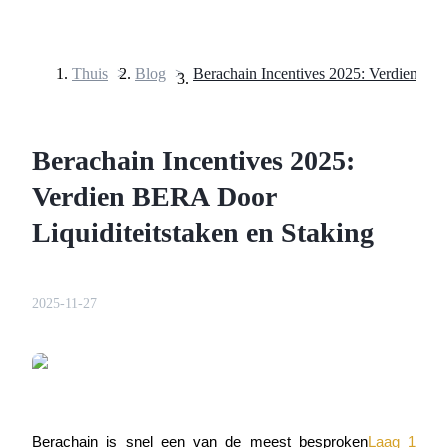
Thuis
>
Blog
>
Termijncontracten
Berachain Incentives 2025:
Verdien BERA Door
Liquiditeitstaken en Staking
USDT-futures
2025-11-27
Futures met USDT als onderpand
Berachain is snel een van de meest besproken
Laag 1 