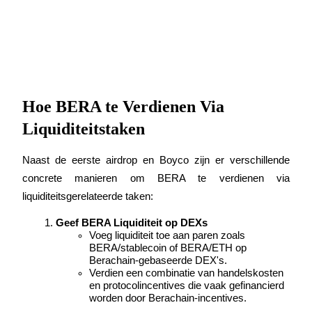
Auto Invest
Grijp langetermijnwinst en flexibele belangen
Hoe BERA te Verdienen Via
Liquiditeitstaken
Naast de eerste airdrop en Boyco zijn er verschillende 
concrete manieren om BERA te verdienen via 
liquiditeitsgerelateerde taken:
Geef BERA Liquiditeit op DEXs
Leer staken
Voeg liquiditeit toe aan paren zoals 
BERA/stablecoin of BERA/ETH op 
Meer informatie over het verdienen van passief inkomen
Berachain-gebaseerde DEX's.
Verdien een combinatie van handelskosten 
Bitrue
AI
en protocolincentives die vaak gefinancierd 
worden door Berachain-incentives.