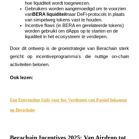
hoe liquiditeit wordt toegewezen.
Word een Copy Trader
Gebruikers worden aangemoedigd om te voorzien 
van
BERA liquiditeit
naar DeFi-protocols in plaats 
Geniet van winstdeling en copy trading commissies
van simpelweg tokens vast te houden.
Incentive flows (in BERA en gerelateerde tokens) 
worden gebruikt om dApps op te starten en de 
liquiditeit in het ecosysteem te verdiepen.
Door dit ontwerp is de groeistrategie van Berachain sterk 
gericht op incentiveprogramma's die nuttige on-chain 
activiteiten belonen.
Ook lezen:
Informatie
Big data-analyse inclusief handelsinformatie, enz.
Een Eenvoudige Gids voor het Verdienen van Passief Inkomen
op Berachain
Berachain Incentives 2025: Van Airdrop tot