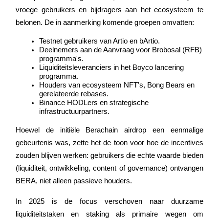
vroege gebruikers en bijdragers aan het ecosysteem te 
Verdienen
belonen. De in aanmerking komende groepen omvatten:
Testnet gebruikers van Artio en bArtio.
Deelnemers aan de Aanvraag voor Brobosal (RFB) 
programma's.
Liquiditeitsleveranciers in het Boyco lancering 
programma.
Houders van ecosysteem NFT's, Bong Bears en 
gerelateerde rebases.
Binance HODLers en strategische 
infrastructuurpartners.
Macht varkentje
Hoewel de initiële Berachain airdrop een eenmalige 
Verdien dagelijks competitieve beloningen
gebeurtenis was, zette het de toon voor hoe de incentives 
zouden blijven werken: gebruikers die echte waarde bieden 
(liquiditeit, ontwikkeling, content of governance) ontvangen 
BERA, niet alleen passieve houders.
In 2025 is de focus verschoven naar duurzame 
liquiditeitstaken en staking als primaire wegen om 