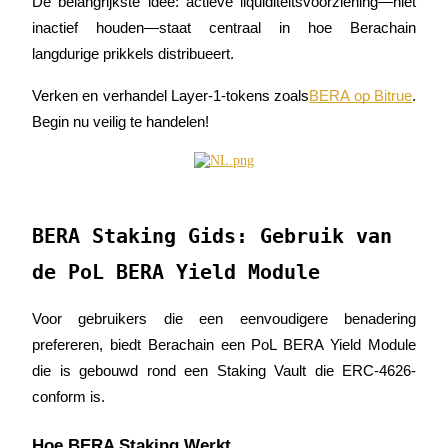
De belangrijkste idee: actieve liquiditeitsvoorziening—niet 
inactief houden—staat centraal in hoe Berachain 
langdurige prikkels distribueert.
Verken en verhandel Layer-1-tokens zoals
BERA op Bitrue
. 
Doorverwijzing
Begin nu veilig te handelen!
Nodig een vriend uit om contante beloningen te ontvangen
BTC Welcome Rewards
BERA Staking Gids: Gebruik van
de PoL BERA Yield Module
Voor gebruikers die een eenvoudigere benadering 
prefereren, biedt Berachain een PoL BERA Yield Module 
die is gebouwd rond een Staking Vault die ERC-4626-
conform is.
BTC Welcome Rewards
Hoe BERA Staking Werkt