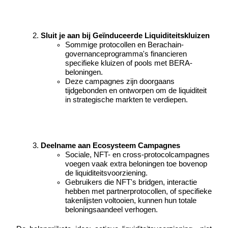
Sluit je aan bij Geïnduceerde Liquiditeitskluizen
Sommige protocollen en Berachain-
governanceprogramma's financieren 
Bitrue-partners
specifieke kluizen of pools met BERA-
beloningen.
Deze campagnes zijn doorgaans 
tijdgebonden en ontworpen om de liquiditeit 
in strategische markten te verdiepen.
Deelname aan Ecosysteem Campagnes
Sociale, NFT- en cross-protocolcampagnes 
voegen vaak extra beloningen toe bovenop 
Bitrue Affiliates
de liquiditeitsvoorziening.
Tot 65% commissies!
Gebruikers die NFT's bridgen, interactie 
hebben met partnerprotocollen, of specifieke 
takenlijsten voltooien, kunnen hun totale 
beloningsaandeel verhogen.