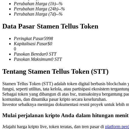
Perubahan Harga
(1h)
--
%
Perubahan Harga
(24h)
--
%
Perubahan Harga
(7d)
--
%
Data Pasar Stamen Tellus Token
COIN-M Berjangka
Mata Uang Kripto Berjangka
Peringkat Pasar
5998
Kapitalisasi Pasar
$
0
0
Pasokan Beredar
0
STT
TradFi
Pasokan Maksimum
0
STT
Derivatif saham, forex, logam mulia, dan komoditas
Tentang Stamen Tellus Token (STT)
Stamen Tellus Token (STT) adalah token digital berbasis blockchain y
fungsi, seperti utilitas, tata kelola, atau partisipasi ekosistem tergant
Sebagai token yang dibangun di atas bsc, transaksinya bergantung p
komunitas, dan dinamika pasar kripto secara keseluruhan.
Investor sebaiknya meninjau dokumentasi resmi proyek untuk lebi
Mulai perjalanan kripto Anda dalam hitungan menit
USDC Berjangka
Jelajahi harga kripto live, token teratas, dan tren pasar di
platform per