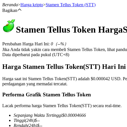
Beranda
>
Harga kripto
>
Stamen Tellus Token
(STT)
Bagikan
Stamen Tellus Token
Harga
Berjangka
Perubahan Harga Hari Ini
:
0
（
--
%）
Jika Anda tidak yakin cara membeli Stamen Tellus Token, lihat pan
Data diperbarui pada pukul (UTC+8)
Harga Stamen Tellus Token(STT) Hari Ini
Harga saat ini Stamen Tellus Token(STT) adalah $0.000042 USD. Per
perdagangan yang memadai tercatat.
USDT Berjangka
Performa Grafik Stamen Tellus Token
Kontrak berjangka menggunakan USDT sebagai jaminannya
Lacak performa harga Stamen Tellus Token(STT) secara real-time.
Sepanjang Waktu Tertinggi
$
0.00004666
Tinggi
(24h)
$
--
Rendah
(24h)
$
--