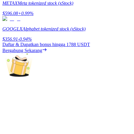
METAX
Meta tokenized stock (xStock)
Menghasilkan
$
596.08
+
0.99
%
GOOGLX
Alphabet tokenized stock (xStock)
$
356.91
-0.94
%
Daftar & Dapatkan bonus hingga
1788 USDT
Bergabung Sekarang
Babi Kekuatan
Dapatkan imbalan kompetitif setiap hari