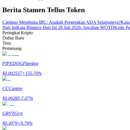
Menjadi Pedagang Salinan
Berita Stamen Tellus Token
Nikmati pembagian keuntungan dan komisi copy trading
Cardano Membuka IBC: Apakah Pergerakan ADA Selanjutnya?
Kata
Hari Ini
Kata Binance Hari Ini 28 Juli 2026: Jawaban WOTD
Kode Pa
Peringkat Kripto
Daftar Baru
Tren
Pemenang
PIPEDOG
Pipedog
$
0.002557
+
155.70
%
Informasi
Analisis data besar termasuk info perdagangan, dll.
CC
Canton
$
0.09285
-7.07
%
GRVT
Grvt
$
0.3079
+
9.74
%