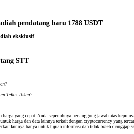
hadiah pendatang baru 1788 USDT
iah eksklusif
ntang STT
ken?
en Tellus Token?
?
an harga yang cepat. Anda sepenuhnya bertanggung jawab atas keputusa
uk harga dan data lainnya terkait dengan cryptocurrency yang tercant
erkait lainnya hanya untuk tujuan informasi dan tidak boleh dianggap se