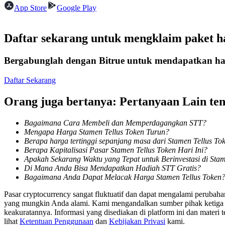
App Store
Google Play
Kontrak berjangka menggunakan USDC sebagai jaminannya
Daftar sekarang untuk mengklaim paket 
Bergabunglah dengan Bitrue untuk mendapatkan had
Daftar Sekarang
Orang juga bertanya: Pertanyaan Lain te
Copy Trading
Bagaimana Cara Membeli dan Memperdagangkan STT?
Bergabunglah dengan pedagang top
Mengapa Harga Stamen Tellus Token Turun?
Berapa harga tertinggi sepanjang masa dari Stamen Tellus To
Berapa Kapitalisasi Pasar Stamen Tellus Token Hari Ini?
Apakah Sekarang Waktu yang Tepat untuk Berinvestasi di Stam
Di Mana Anda Bisa Mendapatkan Hadiah STT Gratis?
Bagaimana Anda Dapat Melacak Harga Stamen Tellus Token
Pasar cryptocurrency sangat fluktuatif dan dapat mengalami perubah
yang mungkin Anda alami. Kami mengandalkan sumber pihak ketiga unt
keakuratannya. Informasi yang disediakan di platform ini dan materi t
lihat
Ketentuan Penggunaan
dan
Kebijakan Privasi
kami.