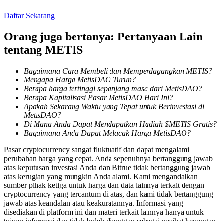
Daftar Sekarang
Penguncian BTR
Orang juga bertanya: Pertanyaan Lain
tentang METIS
Investasi eksklusif untuk pemegang BTR
Bagaimana Cara Membeli dan Memperdagangkan METIS?
Mengapa Harga MetisDAO Turun?
Berapa harga tertinggi sepanjang masa dari MetisDAO?
Berapa Kapitalisasi Pasar MetisDAO Hari Ini?
Apakah Sekarang Waktu yang Tepat untuk Berinvestasi di
MetisDAO?
Di Mana Anda Dapat Mendapatkan Hadiah $METIS Gratis?
Bagaimana Anda Dapat Melacak Harga MetisDAO?
Pinjaman
Pasar cryptocurrency sangat fluktuatif dan dapat mengalami
perubahan harga yang cepat. Anda sepenuhnya bertanggung jawab
Layanan pinjaman yang didukung Crypto
atas keputusan investasi Anda dan Bitrue tidak bertanggung jawab
atas kerugian yang mungkin Anda alami. Kami mengandalkan
sumber pihak ketiga untuk harga dan data lainnya terkait dengan
cryptocurrency yang tercantum di atas, dan kami tidak bertanggung
jawab atas keandalan atau keakuratannya. Informasi yang
disediakan di platform ini dan materi terkait lainnya hanya untuk
tujuan informasi dan tidak boleh dianggap sebagai nasihat keuangan