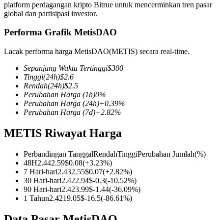
platform perdagangan kripto Bitrue untuk mencerminkan tren pasar
global dan partisipasi investor.
Performa Grafik MetisDAO
COIN-M Berjangka
Lacak performa harga MetisDAO(METIS) secara real-time.
Mata Uang Kripto Berjangka
Sepanjang Waktu Tertinggi
$
300
Tinggi
(24h)
$
2.6
Rendah
(24h)
$
2.5
Perubahan Harga
(1h)
0
%
TradFi
Perubahan Harga
(24h)
+
0.39
%
Perubahan Harga
(7d)
+
2.82
%
Derivatif saham, forex, logam mulia, dan komoditas
METIS Riwayat Harga
Perbandingan Tanggal
Rendah
Tinggi
Perubahan Jumlah
(%)
48H
2.44
2.59
$
0.08
(
+
3.23
%)
7 Hari-hari
2.43
2.55
$
0.07
(
+
2.82
%)
30 Hari-hari
2.42
2.94
$
-0.3
(
-10.52
%)
90 Hari-hari
2.42
3.99
$
-1.44
(
-36.09
%)
1 Tahun
2.42
19.05
$
-16.5
(
-86.61
%)
USDC Berjangka
Data Pasar MetisDAO