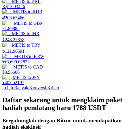
METIS
to
BRL
R$
13.03426
Mempertaruhkan
METIS
to
RUB
₽
208.65466
Pengembalian tinggi & akses instan
METIS
to
GBP
£
1.89885
METIS
to
INR
₹
243.27858
METIS
to
TRY
₺
121.96691
METIS
to
KRW
₩
3,600.02823
METIS
to
CAD
$
3.56606
METIS
to
JPY
Launchpool
¥
403.52197
Lebih Banyak Konversi Kripto
Staking fleksibel untuk mendapatkan token populer
Daftar sekarang untuk mengklaim paket
hadiah pendatang baru 1788 USDT
Bergabunglah dengan Bitrue untuk mendapatkan
hadiah eksklusif