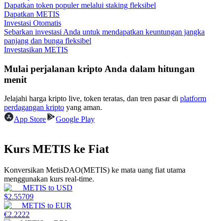
Dapatkan token populer melalui staking fleksibel
Dapatkan METIS
Menghasilkan
Investasi Otomatis
Sebarkan investasi Anda untuk mendapatkan keuntungan jangka
panjang dan bunga fleksibel
Investasikan METIS
Mulai perjalanan kripto Anda dalam hitungan
menit
Jelajahi harga kripto live, token teratas, dan tren pasar di
platform
perdagangan kripto
yang aman.
App Store
Google Play
Babi Kekuatan
Dapatkan imbalan kompetitif setiap hari
Kurs METIS ke Fiat
Konversikan MetisDAO(METIS) ke mata uang fiat utama
menggunakan kurs real-time.
METIS
to
USD
$
2.55709
METIS
to
EUR
€
2.2222