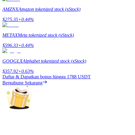
Deposit & Trade BTC to Share 25000 USDT prize pool!
AMZNX
Amazon tokenized stock (xStock)
$
275.35
+
0.44
%
Deposit CASHCAT & Win
METAX
Meta tokenized stock (xStock)
Share 500000 CASHCAT prize pool
$
596.33
+
0.44
%
GOOGLX
Alphabet tokenized stock (xStock)
Exclusive for BitMart Users
$
357.92
+
0.63
%
Register & Trade to Win 500,000 USDT
Daftar & Dapatkan bonus hingga
1788 USDT
Bergabung Sekarang
Precious Metals Trading Carnival
Trade Gold & Silver · 33,333 USDT Bonus