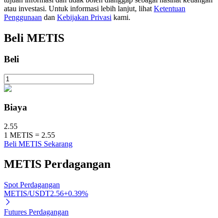
atau investasi. Untuk informasi lebih lanjut, lihat
Ketentuan
Penggunaan
dan
Kebijakan Privasi
kami.
Beli
METIS
Investasi Otomatis
Beli
Raih keuntungan jangka panjang dan kepentingan fleksibel
Biaya
2.55
1
METIS
=
2.55
Beli METIS Sekarang
Pelajari Staking
METIS
Perdagangan
Pelajari tentang mendapatkan penghasilan pasif
Spot Perdagangan
Bitrue
AI
METIS/USDT
2.56
+
0.39
%
Futures Perdagangan