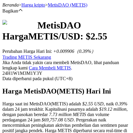
Beranda
>
Harga kripto
>
MetisDAO
(METIS)
Bagikan
MetisDAO
Berjangka
Harga
METIS
/USD: $
2.55
Perubahan Harga Hari Ini
:
+0.009906
（
0.39
%）
Trading METIS Sekarang
Jika Anda tidak yakin cara membeli MetisDAO, lihat panduan
lengkap kami
Cara Membeli METIS
.
24H
1W
1M
3M
1Y
3Y
Data diperbarui pada pukul (UTC+8)
USDT Berjangka
Harga MetisDAO(METIS) Hari Ini
Kontrak berjangka menggunakan USDT sebagai jaminannya
Harga saat ini MetisDAO(METIS) adalah
$2.55 USD
, naik
0.39%
dalam 24 jam terakhir. Kapitalisasi pasarnya adalah
$19.12 million
,
dengan pasokan beredar
7.73 million METIS
dan volume
perdagangan 24 jam
$69,757.08 USD
. Pergerakan naik
mencerminkan peningkatan aktivitas pembelian dan sentimen pasar
positif jangka pendek. Harga METIS diperbarui secara real-time di