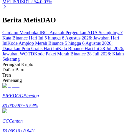
METIS/USDT
2.54
-0.03
%
Berita MetisDAO
Cardano Membuka IBC: Apakah Pergerakan ADA Selanjutnya?
Mitra Bitrue
Kata Binance Hari Ini 5 hingga 6 Agustus 2026: Jawaban Hari
Ini
Kode Amplop Merah Binance 5 hingga 6 Agustus 2026:
Dapatkan Poin Gratis Hari Ini
Kata Binance Hari Ini 28 Juli 2026:
Jawaban WOTD
Kode Paket Merah Binance 28 Juli 2026: Klaim
Sekarang
Peringkat Kripto
Daftar Baru
Tren
Pemenang
Afiliasi Bitrue
PIPEDOG
Pipedog
Hingga 65% Komisi!
$
0.002587
+
5.54
%
CC
Canton
$
0.09919
+
8.84
%