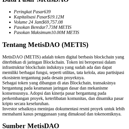
Kontrak berjangka menggunakan USDC sebagai jaminannya
Peringkat Pasar
639
Kapitalisasi Pasar
$
19.12M
Volume 24 Jam
$
69,757.08
Pasokan Beredar
7.73M
METIS
Pasokan Maksimum
10.00M
METIS
Tentang MetisDAO (METIS)
MetisDAO (METIS) adalah token digital berbasis blockchain yang
diterbitkan di jaringan Blockchain. Token ini beroperasi dalam
Copy Trading
infrastruktur blockchain induknya yang sudah ada dan dapat
memiliki berbagai fungsi, seperti utilitas, tata kelola, atau partisipasi
Bergabunglah dengan pedagang top
ekosistem tergantung pada desain proyeknya.
Sebagai token yang dibangun di atas Blockchain, transaksinya
bergantung pada keamanan jaringan dasar dan mekanisme
konsensusnya. Adopsi dan kinerja pasar bergantung pada
perkembangan proyek, keterlibatan komunitas, dan dinamika pasar
kripto secara keseluruhan.
Investor sebaiknya meninjau dokumentasi resmi proyek untuk lebih
memahami kasus penggunaan yang dimaksud dan tokenomiknya.
Sumber MetisDAO