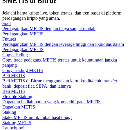
$METIS di Bitrue
Memandu
Jelajahi harga kripto live, token teratas, dan tren pasar di platform
perdagangan kripto yang aman.
Panduan Pemula Berjangka
Spot
Perdagangkan METIS dengan biaya sangat rendah
Perdagangkan METIS
Futures
Perdagangkan METIS dengan leverage tinggi dan likuiditas dalam
Perdagangkan METIS
Copy Trading
Copy trade pedagang METIS teratas untuk keuntungan jangka
panjang
Copy Trading METIS
Beli METIS
Beli METIS di Bitrue menggunakan kartu kredit/debit, transfer
Strategi perdagangan
bank, deposit fiat, SEPA, dan lainnya
Beli METIS
Pelajari cara untuk tetap menghasilkan keuntungan
Flexible Staking
Dapatkan hadiah harian yang kompetitif pada METIS
Dapatkan METIS
Staking
Stake METIS untuk imbal hasil tinggi
Staking METIS
Launchpool