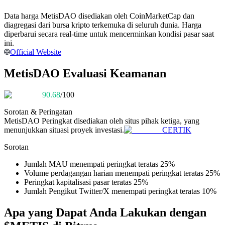
Menjadi Pedagang Salinan
Data harga MetisDAO disediakan oleh CoinMarketCap dan
Nikmati pembagian keuntungan dan komisi copy trading
diagregasi dari bursa kripto terkemuka di seluruh dunia. Harga
diperbarui secara real-time untuk mencerminkan kondisi pasar saat
ini.
Official Website
MetisDAO Evaluasi Keamanan
90.68
/100
Sorotan & Peringatan
MetisDAO
Peringkat disediakan oleh situs pihak ketiga, yang
Informasi
menunjukkan situasi proyek investasi.
CERTIK
Analisis data besar termasuk info perdagangan, dll.
Sorotan
Jumlah MAU menempati peringkat teratas 25%
Volume perdagangan harian menempati peringkat teratas 25%
Peringkat kapitalisasi pasar teratas 25%
Jumlah Pengikut Twitter/X menempati peringkat teratas 10%
Apa yang Dapat Anda Lakukan dengan