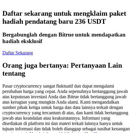
Kontrak berjangka menggunakan USDC sebagai jaminannya
Daftar sekarang untuk mengklaim paket
hadiah pendatang baru 236 USDT
Bergabunglah dengan Bitrue untuk mendapatkan
hadiah eksklusif
Daftar Sekarang
Orang juga bertanya: Pertanyaan Lain
Copy Trading
tentang
Bergabunglah dengan pedagang top
Pasar cryptocurrency sangat fluktuatif dan dapat mengalami
perubahan harga yang cepat. Anda sepenuhnya bertanggung jawab
atas keputusan investasi Anda dan Bitrue tidak bertanggung jawab
atas kerugian yang mungkin Anda alami. Kami mengandalkan
sumber pihak ketiga untuk harga dan data lainnya terkait dengan
cryptocurrency yang tercantum di atas, dan kami tidak bertanggung
jawab atas keandalan atau keakuratannya. Informasi yang
disediakan di platform ini dan materi terkait lainnya hanya untuk
tujuan informasi dan tidak boleh dianggap sebagai nasihat keuangan