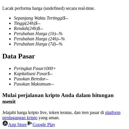
Lacak performa harga (undefined) secara real-time.
Sepanjang Waktu Tertinggi
$
--
Tinggi
(24h)
$
--
COIN-M Berjangka
Rendah
(24h)
$
--
Perubahan Harga
(1h)
--
%
Mata Uang Kripto Berjangka
Perubahan Harga
(24h)
--
%
Perubahan Harga
(7d)
--
%
Data Pasar
TradFi
Derivatif saham, forex, logam mulia, dan komoditas
Peringkat Pasar
1000+
Kapitalisasi Pasar
$
--
Pasokan Beredar
--
Pasokan Maksimum
--
Mulai perjalanan kripto Anda dalam hitungan
menit
Jelajahi harga kripto live, token teratas, dan tren pasar di
platform
perdagangan kripto
yang aman.
App Store
Google Play
USDC Berjangka