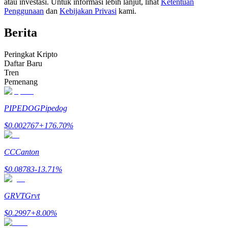
atau investasi. Untuk informasi lebih lanjut, lihat
Ketentuan
Menjadi Pedagang Salinan
Penggunaan
dan
Kebijakan Privasi
kami.
Nikmati pembagian keuntungan dan komisi copy trading
Berita
Peringkat Kripto
Daftar Baru
Tren
Pemenang
PIPEDOG
Pipedog
$
0.002767
+
176.70
%
Informasi
Analisis data besar termasuk info perdagangan, dll.
CC
Canton
$
0.08783
-13.71
%
GRVT
Grvt
$
0.2997
+
8.00
%