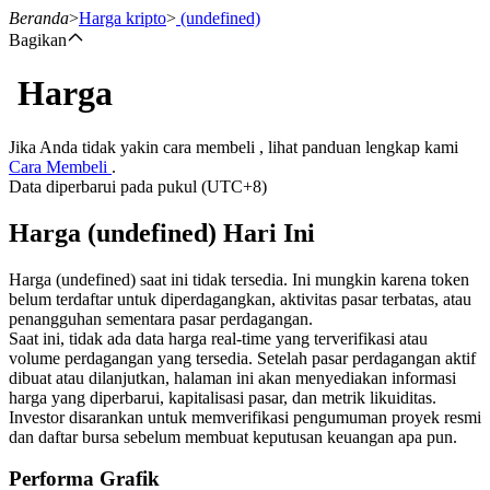
Beranda
>
Harga kripto
>
(undefined)
Bagikan
Harga
Berjangka
Jika Anda tidak yakin cara membeli , lihat panduan lengkap kami
Cara Membeli
.
Data diperbarui pada pukul (UTC+8)
Harga (undefined) Hari Ini
Harga (undefined) saat ini tidak tersedia. Ini mungkin karena token
belum terdaftar untuk diperdagangkan, aktivitas pasar terbatas, atau
penangguhan sementara pasar perdagangan.
USDT Berjangka
Saat ini, tidak ada data harga real-time yang terverifikasi atau
volume perdagangan yang tersedia. Setelah pasar perdagangan aktif
Kontrak berjangka menggunakan USDT sebagai jaminannya
dibuat atau dilanjutkan, halaman ini akan menyediakan informasi
harga yang diperbarui, kapitalisasi pasar, dan metrik likuiditas.
Investor disarankan untuk memverifikasi pengumuman proyek resmi
dan daftar bursa sebelum membuat keputusan keuangan apa pun.
Performa Grafik