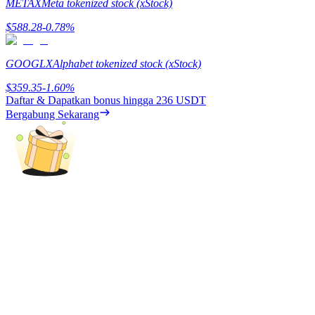
METAX
Meta tokenized stock (xStock)
Menghasilkan
$
588.28
-0.78
%
GOOGLX
Alphabet tokenized stock (xStock)
$
359.35
-1.60
%
Daftar & Dapatkan bonus hingga
236 USDT
Bergabung Sekarang
Babi Kekuatan
Dapatkan imbalan kompetitif setiap hari