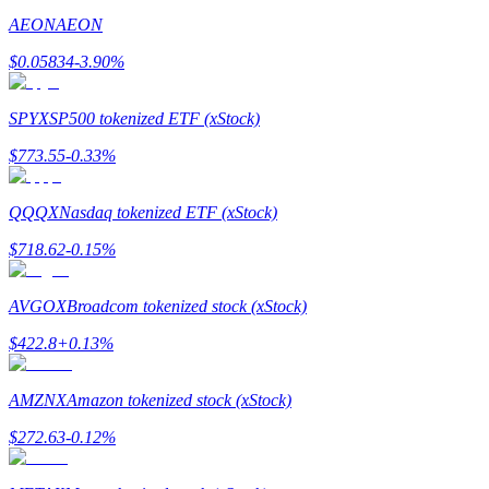
AEON
AEON
Memandu
$
0.05834
-3.90
%
Panduan Pemula Berjangka
SPYX
SP500 tokenized ETF (xStock)
$
773.55
-0.33
%
QQQX
Nasdaq tokenized ETF (xStock)
$
718.62
-0.15
%
AVGOX
Broadcom tokenized stock (xStock)
Strategi perdagangan
$
422.8
+
0.13
%
Pelajari cara untuk tetap menghasilkan keuntungan
AMZNX
Amazon tokenized stock (xStock)
$
272.63
-0.12
%