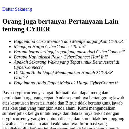
Daftar Sekarang
Penguncian BTR
Orang juga bertanya: Pertanyaan Lain
tentang CYBER
Investasi eksklusif untuk pemegang BTR
Bagaimana Cara Membeli dan Memperdagangkan CYBER?
Mengapa Harga CyberConnect Turun?
Berapa harga tertinggi sepanjang masa dari CyberConnect?
Berapa Kapitalisasi Pasar CyberConnect Hari Ini?
Apakah Sekarang Waktu yang Tepat untuk Berinvestasi di
CyberConnect?
Di Mana Anda Dapat Mendapatkan Hadiah $CYBER
Gratis?
Bagaimana Anda Dapat Melacak Harga CyberConnect?
Pinjaman
Pasar cryptocurrency sangat fluktuatif dan dapat mengalami
Layanan pinjaman yang didukung Crypto
perubahan harga yang cepat. Anda sepenuhnya bertanggung jawab
atas keputusan investasi Anda dan Bitrue tidak bertanggung jawab
atas kerugian yang mungkin Anda alami. Kami mengandalkan
sumber pihak ketiga untuk harga dan data lainnya terkait dengan
cryptocurrency yang tercantum di atas, dan kami tidak bertanggung
jawab atas keandalan atau keakuratannya. Informasi yang
disediakan di platform ini dan materi terkait lainnya hanya untuk