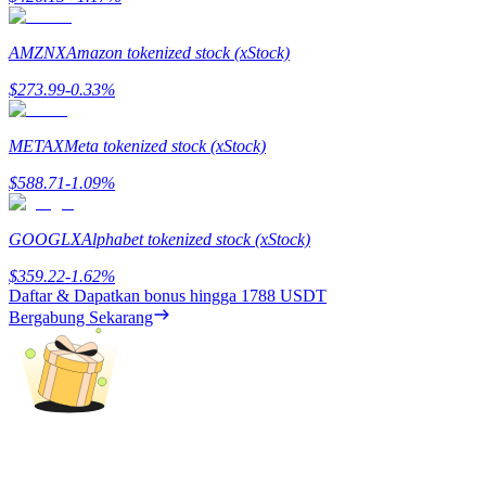
Deposit & Trade BTC to Share 25000 USDT prize pool!
AMZNX
Amazon tokenized stock (xStock)
$
273.99
-0.33
%
Deposit CASHCAT & Win
Share 500000 CASHCAT prize pool
METAX
Meta tokenized stock (xStock)
$
588.71
-1.09
%
Exclusive for BitMart Users
GOOGLX
Alphabet tokenized stock (xStock)
Register & Trade to Win 500,000 USDT
$
359.22
-1.62
%
Daftar & Dapatkan bonus hingga
1788 USDT
Bergabung Sekarang
Precious Metals Trading Carnival
Trade Gold & Silver · 33,333 USDT Bonus