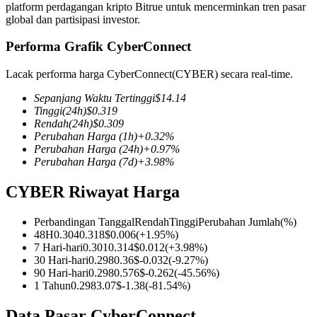
platform perdagangan kripto Bitrue untuk mencerminkan tren pasar
global dan partisipasi investor.
Performa Grafik CyberConnect
COIN-M Berjangka
Lacak performa harga CyberConnect(CYBER) secara real-time.
Mata Uang Kripto Berjangka
Sepanjang Waktu Tertinggi
$
14.14
Tinggi
(24h)
$
0.319
Rendah
(24h)
$
0.309
Perubahan Harga
(1h)
+
0.32
%
TradFi
Perubahan Harga
(24h)
+
0.97
%
Perubahan Harga
(7d)
+
3.98
%
Derivatif saham, forex, logam mulia, dan komoditas
CYBER Riwayat Harga
Perbandingan Tanggal
Rendah
Tinggi
Perubahan Jumlah
(%)
48H
0.304
0.318
$
0.006
(
+
1.95
%)
7 Hari-hari
0.301
0.314
$
0.012
(
+
3.98
%)
30 Hari-hari
0.298
0.36
$
-0.032
(
-9.27
%)
90 Hari-hari
0.298
0.576
$
-0.262
(
-45.56
%)
1 Tahun
0.298
3.07
$
-1.38
(
-81.54
%)
USDC Berjangka
Data Pasar CyberConnect