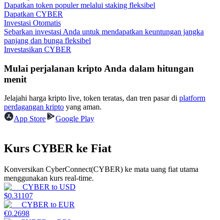
Dapatkan token populer melalui staking fleksibel
Dapatkan CYBER
Menghasilkan
Investasi Otomatis
Sebarkan investasi Anda untuk mendapatkan keuntungan jangka
panjang dan bunga fleksibel
Investasikan CYBER
Mulai perjalanan kripto Anda dalam hitungan
menit
Jelajahi harga kripto live, token teratas, dan tren pasar di
platform
perdagangan kripto
yang aman.
App Store
Google Play
Babi Kekuatan
Dapatkan imbalan kompetitif setiap hari
Kurs CYBER ke Fiat
Konversikan CyberConnect(CYBER) ke mata uang fiat utama
menggunakan kurs real-time.
CYBER
to
USD
$
0.31107
CYBER
to
EUR
€
0.2698