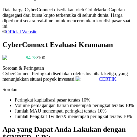
Menjadi Pedagang Salinan
Data harga CyberConnect disediakan oleh CoinMarketCap dan
Nikmati pembagian keuntungan dan komisi copy trading
diagregasi dari bursa kripto terkemuka di seluruh dunia. Harga
diperbarui secara real-time untuk mencerminkan kondisi pasar saat
ini.
Official Website
CyberConnect Evaluasi Keamanan
84.78
/100
Sorotan & Peringatan
CyberConnect
Peringkat disediakan oleh situs pihak ketiga, yang
Informasi
menunjukkan situasi proyek investasi.
CERTIK
Analisis data besar termasuk info perdagangan, dll.
Sorotan
Peringkat kapitalisasi pasar teratas 10%
Volume perdagangan harian menempati peringkat teratas 10%
Jumlah MAU menempati peringkat teratas 10%
Jumlah Pengikut Twitter/X menempati peringkat teratas 10%
Apa yang Dapat Anda Lakukan dengan