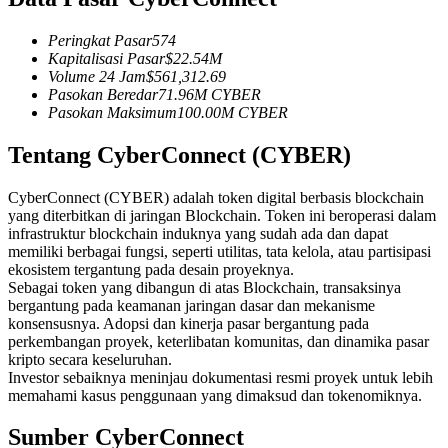
Kontrak berjangka menggunakan USDC sebagai jaminannya
Peringkat Pasar
574
Kapitalisasi Pasar
$
22.54M
Volume 24 Jam
$
561,312.69
Pasokan Beredar
71.96M
CYBER
Pasokan Maksimum
100.00M
CYBER
Tentang CyberConnect (CYBER)
CyberConnect (CYBER) adalah token digital berbasis blockchain
yang diterbitkan di jaringan Blockchain. Token ini beroperasi dalam
Copy Trading
infrastruktur blockchain induknya yang sudah ada dan dapat
memiliki berbagai fungsi, seperti utilitas, tata kelola, atau partisipasi
Bergabunglah dengan pedagang top
ekosistem tergantung pada desain proyeknya.
Sebagai token yang dibangun di atas Blockchain, transaksinya
bergantung pada keamanan jaringan dasar dan mekanisme
konsensusnya. Adopsi dan kinerja pasar bergantung pada
perkembangan proyek, keterlibatan komunitas, dan dinamika pasar
kripto secara keseluruhan.
Investor sebaiknya meninjau dokumentasi resmi proyek untuk lebih
memahami kasus penggunaan yang dimaksud dan tokenomiknya.
Sumber CyberConnect