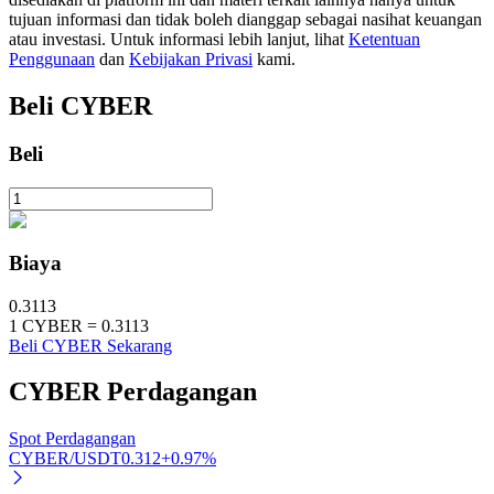
tujuan informasi dan tidak boleh dianggap sebagai nasihat keuangan
atau investasi. Untuk informasi lebih lanjut, lihat
Ketentuan
Penggunaan
dan
Kebijakan Privasi
kami.
Beli
CYBER
Investasi Otomatis
Raih keuntungan jangka panjang dan kepentingan fleksibel
Beli
Biaya
0.3113
1
CYBER
=
0.3113
Beli CYBER Sekarang
Pelajari Staking
CYBER
Perdagangan
Pelajari tentang mendapatkan penghasilan pasif
Bitrue
AI
Spot Perdagangan
CYBER/USDT
0.312
+
0.97
%