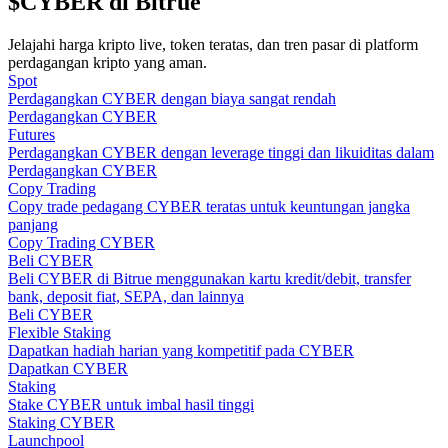
$CYBER di Bitrue
Memandu
Jelajahi harga kripto live, token teratas, dan tren pasar di platform
perdagangan kripto yang aman.
Panduan Pemula Berjangka
Spot
Perdagangkan CYBER dengan biaya sangat rendah
Perdagangkan CYBER
Futures
Perdagangkan CYBER dengan leverage tinggi dan likuiditas dalam
Perdagangkan CYBER
Copy Trading
Copy trade pedagang CYBER teratas untuk keuntungan jangka
panjang
Copy Trading CYBER
Beli CYBER
Beli CYBER di Bitrue menggunakan kartu kredit/debit, transfer
Strategi perdagangan
bank, deposit fiat, SEPA, dan lainnya
Beli CYBER
Pelajari cara untuk tetap menghasilkan keuntungan
Flexible Staking
Dapatkan hadiah harian yang kompetitif pada CYBER
Dapatkan CYBER
Staking
Stake CYBER untuk imbal hasil tinggi
Staking CYBER
Launchpool