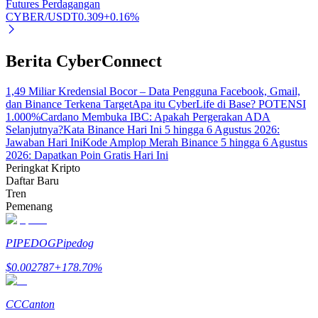
Futures Perdagangan
CYBER/USDT
0.309
+
0.16
%
Berita CyberConnect
Mitra Bitrue
1,49 Miliar Kredensial Bocor – Data Pengguna Facebook, Gmail,
dan Binance Terkena Target
Apa itu CyberLife di Base? POTENSI
1.000%
Cardano Membuka IBC: Apakah Pergerakan ADA
Selanjutnya?
Kata Binance Hari Ini 5 hingga 6 Agustus 2026:
Jawaban Hari Ini
Kode Amplop Merah Binance 5 hingga 6 Agustus
2026: Dapatkan Poin Gratis Hari Ini
Peringkat Kripto
Daftar Baru
Tren
Pemenang
Afiliasi Bitrue
PIPEDOG
Pipedog
Hingga 65% Komisi!
$
0.002787
+
178.70
%
CC
Canton