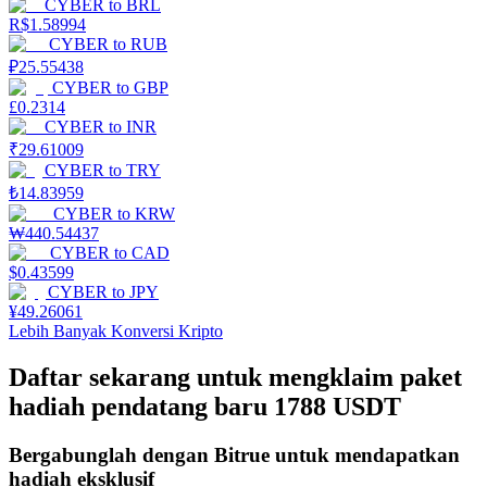
CYBER
to
BRL
R$
1.58994
Mempertaruhkan
CYBER
to
RUB
₽
25.55438
Pengembalian tinggi & akses instan
CYBER
to
GBP
£
0.2314
CYBER
to
INR
₹
29.61009
CYBER
to
TRY
₺
14.83959
CYBER
to
KRW
₩
440.54437
CYBER
to
CAD
$
0.43599
CYBER
to
JPY
Launchpool
¥
49.26061
Lebih Banyak Konversi Kripto
Staking fleksibel untuk mendapatkan token populer
Daftar sekarang untuk mengklaim paket
hadiah pendatang baru 1788 USDT
Bergabunglah dengan Bitrue untuk mendapatkan
hadiah eksklusif