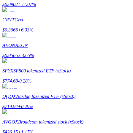
$
0.09021
-11.07
%
GRVT
Grvt
$
0.3066
+
6.33
%
Referensi
Undang teman untuk mendapatkan imbalan tunai
AEON
AEON
BTC Welcome Rewards
$
0.05662
-3.65
%
SPYX
SP500 tokenized ETF (xStock)
$
774.68
-0.28
%
QQQX
Nasdaq tokenized ETF (xStock)
$
719.94
+
0.29
%
AVGOX
Broadcom tokenized stock (xStock)
BTC Welcome Rewards
$
426.15
+
1.17
%