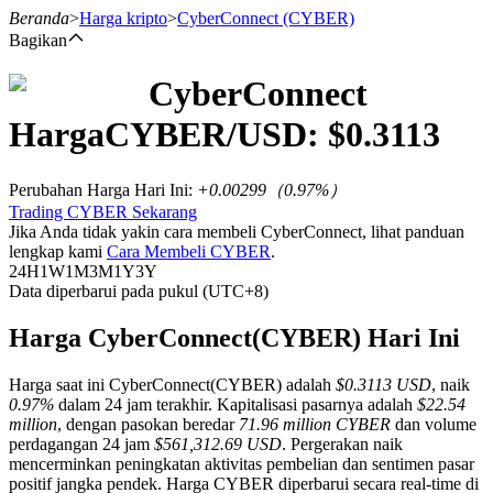
Beranda
>
Harga kripto
>
CyberConnect
(CYBER)
Bagikan
CyberConnect
Berjangka
Harga
CYBER
/USD: $
0.3113
Perubahan Harga Hari Ini
:
+0.00299
（
0.97
%）
Trading CYBER Sekarang
Jika Anda tidak yakin cara membeli CyberConnect, lihat panduan
lengkap kami
Cara Membeli CYBER
.
24H
1W
1M
3M
1Y
3Y
Data diperbarui pada pukul (UTC+8)
USDT Berjangka
Harga CyberConnect(CYBER) Hari Ini
Kontrak berjangka menggunakan USDT sebagai jaminannya
Harga saat ini CyberConnect(CYBER) adalah
$0.3113 USD
, naik
0.97%
dalam 24 jam terakhir. Kapitalisasi pasarnya adalah
$22.54
million
, dengan pasokan beredar
71.96 million CYBER
dan volume
perdagangan 24 jam
$561,312.69 USD
. Pergerakan naik
mencerminkan peningkatan aktivitas pembelian dan sentimen pasar
positif jangka pendek. Harga CYBER diperbarui secara real-time di