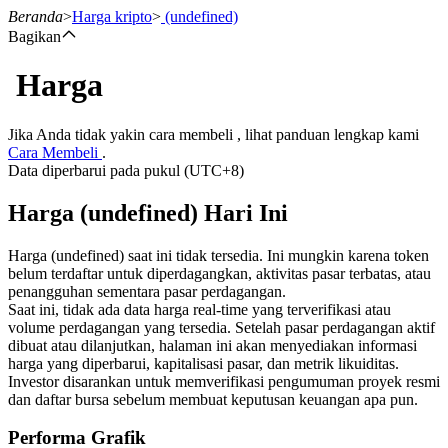
Beranda
>
Harga kripto
>
(undefined)
Bagikan
Harga
Berjangka
Jika Anda tidak yakin cara membeli , lihat panduan lengkap kami
Cara Membeli
.
Data diperbarui pada pukul (UTC+8)
Harga (undefined) Hari Ini
Harga (undefined) saat ini tidak tersedia. Ini mungkin karena token
belum terdaftar untuk diperdagangkan, aktivitas pasar terbatas, atau
penangguhan sementara pasar perdagangan.
USDT Berjangka
Saat ini, tidak ada data harga real-time yang terverifikasi atau
volume perdagangan yang tersedia. Setelah pasar perdagangan aktif
Kontrak berjangka menggunakan USDT sebagai jaminannya
dibuat atau dilanjutkan, halaman ini akan menyediakan informasi
harga yang diperbarui, kapitalisasi pasar, dan metrik likuiditas.
Investor disarankan untuk memverifikasi pengumuman proyek resmi
dan daftar bursa sebelum membuat keputusan keuangan apa pun.
Performa Grafik