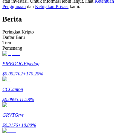
atau investasi. Untuk informasi lebih lanjut, lihat
Ketentuan
Menjadi Pedagang Salinan
Penggunaan
dan
Kebijakan Privasi
kami.
Nikmati pembagian keuntungan dan komisi copy trading
Berita
Peringkat Kripto
Daftar Baru
Tren
Pemenang
PIPEDOG
Pipedog
$
0.002702
+
170.20
%
Informasi
Analisis data besar termasuk info perdagangan, dll.
CC
Canton
$
0.0895
-11.58
%
GRVT
Grvt
$
0.3176
+
10.80
%