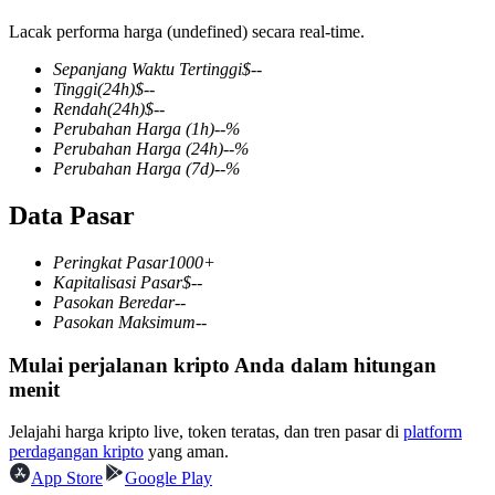
Lacak performa harga (undefined) secara real-time.
Sepanjang Waktu Tertinggi
$
--
Tinggi
(24h)
$
--
COIN-M Berjangka
Rendah
(24h)
$
--
Perubahan Harga
(1h)
--
%
Mata Uang Kripto Berjangka
Perubahan Harga
(24h)
--
%
Perubahan Harga
(7d)
--
%
Data Pasar
TradFi
Derivatif saham, forex, logam mulia, dan komoditas
Peringkat Pasar
1000+
Kapitalisasi Pasar
$
--
Pasokan Beredar
--
Pasokan Maksimum
--
Mulai perjalanan kripto Anda dalam hitungan
menit
Jelajahi harga kripto live, token teratas, dan tren pasar di
platform
perdagangan kripto
yang aman.
App Store
Google Play
USDC Berjangka