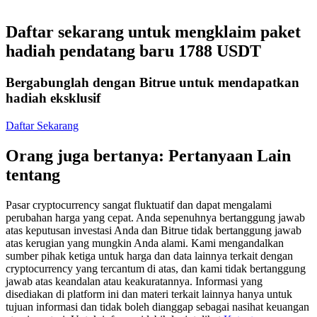
Kontrak berjangka menggunakan USDC sebagai jaminannya
Daftar sekarang untuk mengklaim paket
hadiah pendatang baru 1788 USDT
Bergabunglah dengan Bitrue untuk mendapatkan
hadiah eksklusif
Daftar Sekarang
Orang juga bertanya: Pertanyaan Lain
Copy Trading
tentang
Bergabunglah dengan pedagang top
Pasar cryptocurrency sangat fluktuatif dan dapat mengalami
perubahan harga yang cepat. Anda sepenuhnya bertanggung jawab
atas keputusan investasi Anda dan Bitrue tidak bertanggung jawab
atas kerugian yang mungkin Anda alami. Kami mengandalkan
sumber pihak ketiga untuk harga dan data lainnya terkait dengan
cryptocurrency yang tercantum di atas, dan kami tidak bertanggung
jawab atas keandalan atau keakuratannya. Informasi yang
disediakan di platform ini dan materi terkait lainnya hanya untuk
tujuan informasi dan tidak boleh dianggap sebagai nasihat keuangan