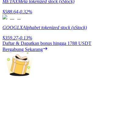
METAX
Meta tokenized stock (xStock)
Menghasilkan
$
588.64
-0.32
%
GOOGLX
Alphabet tokenized stock (xStock)
$
359.27
-0.13
%
Daftar & Dapatkan bonus hingga
1788 USDT
Bergabung Sekarang
Babi Kekuatan
Dapatkan imbalan kompetitif setiap hari