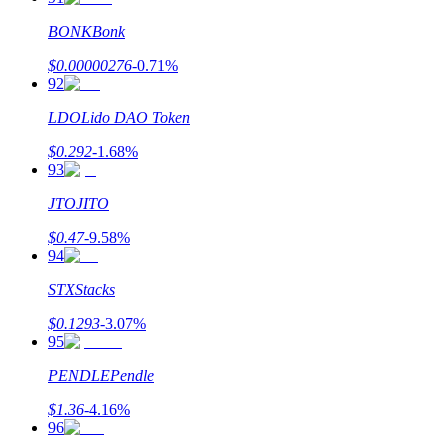
BONK
Bonk
$
0.00000276
-0.71
%
92
LDO
Lido DAO Token
$
0.292
-1.68
%
93
JTO
JITO
$
0.47
-9.58
%
94
STX
Stacks
$
0.1293
-3.07
%
95
PENDLE
Pendle
$
1.36
-4.16
%
96