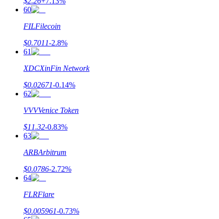
$
2.26
+
7.13
%
60
FIL
Filecoin
$
0.7011
-2.8
%
61
XDC
XinFin Network
$
0.02671
-0.14
%
62
VVV
Venice Token
$
11.32
-0.83
%
63
ARB
Arbitrum
$
0.0786
-2.72
%
64
FLR
Flare
$
0.005961
-0.73
%