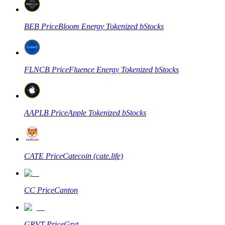
Menjadi Pedagang Salinan
Nikmati pembagian keuntungan dan komisi copy trading
BEB
Price
Bloom Energy Tokenized bStocks
FLNCB
Price
Fluence Energy Tokenized bStocks
AAPLB
Price
Apple Tokenized bStocks
Informasi
Analisis data besar termasuk info perdagangan, dll.
CATE
Price
Catecoin (cate.life)
CC
Price
Canton
GRVT
Price
Grvt