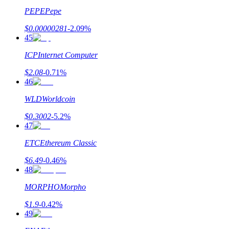
Gabung
Mendaftar
PEPE
Pepe
$
0.00000281
-2.09
%
45
ICP
Internet Computer
$
2.08
-0.71
%
46
WLD
Worldcoin
$
0.3002
-5.2
%
47
ETC
Ethereum Classic
$
6.49
-0.46
%
48
MORPHO
Morpho
$
1.9
-0.42
%
49