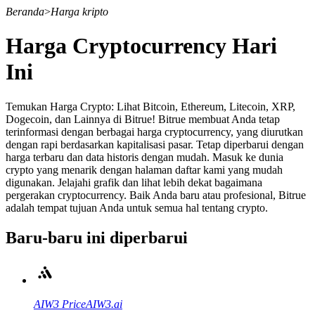
Beranda
>
Harga kripto
Harga Cryptocurrency Hari
Ini
Berjangka
Temukan Harga Crypto: Lihat Bitcoin, Ethereum, Litecoin, XRP,
Dogecoin, dan Lainnya di Bitrue! Bitrue membuat Anda tetap
terinformasi dengan berbagai harga cryptocurrency, yang diurutkan
dengan rapi berdasarkan kapitalisasi pasar. Tetap diperbarui dengan
harga terbaru dan data historis dengan mudah. Masuk ke dunia
crypto yang menarik dengan halaman daftar kami yang mudah
digunakan. Jelajahi grafik dan lihat lebih dekat bagaimana
pergerakan cryptocurrency. Baik Anda baru atau profesional, Bitrue
adalah tempat tujuan Anda untuk semua hal tentang crypto.
USDT Berjangka
Baru-baru ini diperbarui
Kontrak berjangka menggunakan USDT sebagai jaminannya
AIW3
Price
AIW3.ai