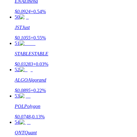
ENA
Ethena
$
0.0924
+
0.54
%
50
JST
Just
$
0.1055
+
0.55
%
51
STABLE
STABLE
$
0.03283
+
0.03
%
52
ALGO
Algorand
$
0.0895
+
0.22
%
53
POL
Polygon
$
0.0748
-0.13
%
54
QNT
Quant