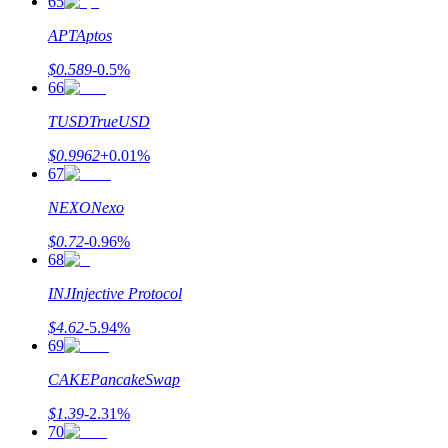
65
APT
Aptos
$
0.589
-0.5
%
66
TUSD
TrueUSD
$
0.9962
+
0.01
%
67
NEXO
Nexo
$
0.72
-0.96
%
68
INJ
Injective Protocol
$
4.62
-5.94
%
69
CAKE
PancakeSwap
$
1.39
-2.31
%
70