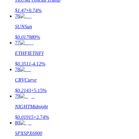
$
1.47
+
0.74
%
76
SUN
Sun
$
0.01798
0
%
77
ETHFI
ETHFI
$
0.3511
-4.12
%
78
CRV
Curve
$
0.2143
+
5.15
%
79
NIGHT
Midnight
$
0.01915
+
2.74
%
80
SPX
SPX6900