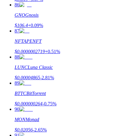
86
GNO
Gnosis
$
106.4
+
0.09
%
87
NFT
APENFT
$
0.0000002719
+
0.51
%
88
LUNC
Luna Classic
$
0.00004865
-2.81
%
89
BTTC
BitTorrent
$
0.000000264
-0.75
%
90
MON
Monad
$
0.02056
-2.65
%
91