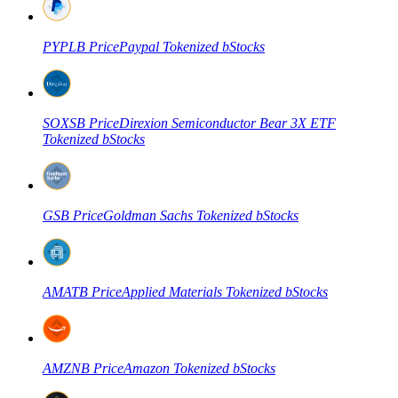
Kontrak berjangka menggunakan USDC sebagai jaminannya
PYPLB
Price
Paypal Tokenized bStocks
SOXSB
Price
Direxion Semiconductor Bear 3X ETF
Tokenized bStocks
Copy Trading
GSB
Price
Goldman Sachs Tokenized bStocks
Bergabunglah dengan pedagang top
AMATB
Price
Applied Materials Tokenized bStocks
AMZNB
Price
Amazon Tokenized bStocks