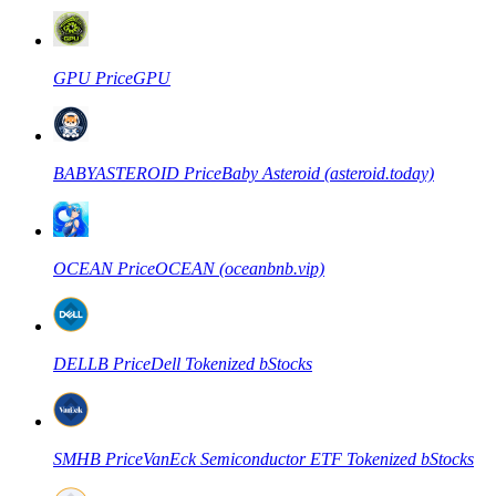
GPU
Price
GPU
COIN-M Berjangka
Mata Uang Kripto Berjangka
BABYASTEROID
Price
Baby Asteroid (asteroid.today)
TradFi
Derivatif saham, forex, logam mulia, dan komoditas
OCEAN
Price
OCEAN (oceanbnb.vip)
DELLB
Price
Dell Tokenized bStocks
SMHB
Price
VanEck Semiconductor ETF Tokenized bStocks
USDC Berjangka