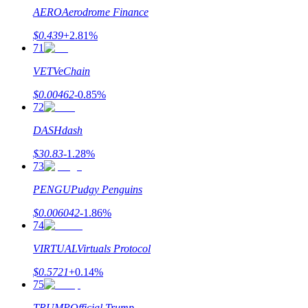
AERO
Aerodrome Finance
$
0.439
+
2.81
%
71
VET
VeChain
$
0.00462
-0.85
%
72
DASH
dash
$
30.83
-1.28
%
73
PENGU
Pudgy Penguins
$
0.006042
-1.86
%
74
VIRTUAL
Virtuals Protocol
$
0.5721
+
0.14
%
75
TRUMP
Official Trump