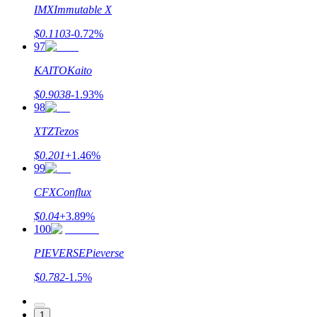
IMX
Immutable X
$
0.1103
-0.72
%
97
KAITO
Kaito
$
0.9038
-1.93
%
98
XTZ
Tezos
$
0.201
+
1.46
%
99
CFX
Conflux
$
0.04
+
3.89
%
100
PIEVERSE
Pieverse
$
0.782
-1.5
%
1