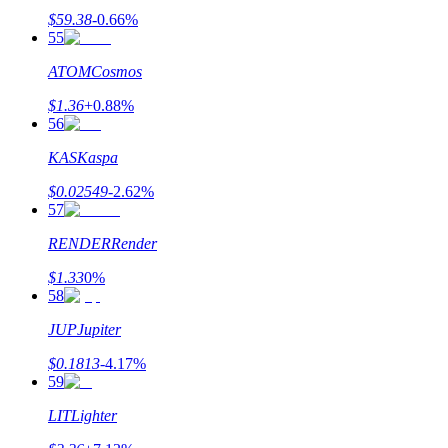
$
59.38
-0.66
%
55
ATOM
Cosmos
$
1.36
+
0.88
%
56
KAS
Kaspa
$
0.02549
-2.62
%
57
RENDER
Render
$
1.33
0
%
58
JUP
Jupiter
$
0.1813
-4.17
%
59
LIT
Lighter