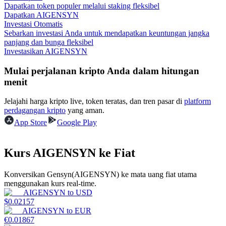
Dapatkan token populer melalui staking fleksibel
Dapatkan AIGENSYN
Menghasilkan
Investasi Otomatis
Sebarkan investasi Anda untuk mendapatkan keuntungan jangka
panjang dan bunga fleksibel
Investasikan AIGENSYN
Mulai perjalanan kripto Anda dalam hitungan
menit
Jelajahi harga kripto live, token teratas, dan tren pasar di
platform
perdagangan kripto
yang aman.
App Store
Google Play
Babi Kekuatan
Dapatkan imbalan kompetitif setiap hari
Kurs AIGENSYN ke Fiat
Konversikan Gensyn(AIGENSYN) ke mata uang fiat utama
menggunakan kurs real-time.
AIGENSYN
to
USD
$
0.02157
AIGENSYN
to
EUR
€
0.01867