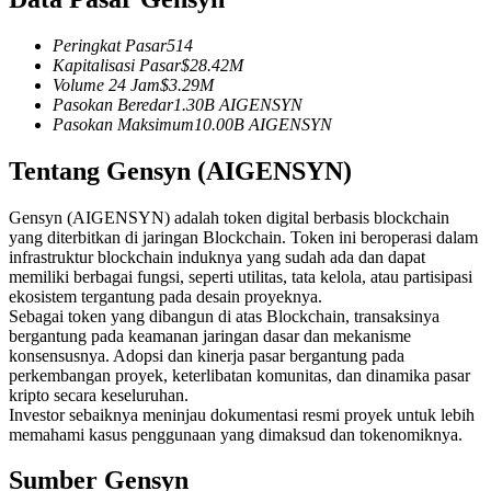
Kontrak berjangka menggunakan USDC sebagai jaminannya
Peringkat Pasar
514
Kapitalisasi Pasar
$
28.42M
Volume 24 Jam
$
3.29M
Pasokan Beredar
1.30B
AIGENSYN
Pasokan Maksimum
10.00B
AIGENSYN
Tentang Gensyn (AIGENSYN)
Gensyn (AIGENSYN) adalah token digital berbasis blockchain
yang diterbitkan di jaringan Blockchain. Token ini beroperasi dalam
Copy Trading
infrastruktur blockchain induknya yang sudah ada dan dapat
memiliki berbagai fungsi, seperti utilitas, tata kelola, atau partisipasi
Bergabunglah dengan pedagang top
ekosistem tergantung pada desain proyeknya.
Sebagai token yang dibangun di atas Blockchain, transaksinya
bergantung pada keamanan jaringan dasar dan mekanisme
konsensusnya. Adopsi dan kinerja pasar bergantung pada
perkembangan proyek, keterlibatan komunitas, dan dinamika pasar
kripto secara keseluruhan.
Investor sebaiknya meninjau dokumentasi resmi proyek untuk lebih
memahami kasus penggunaan yang dimaksud dan tokenomiknya.
Sumber Gensyn