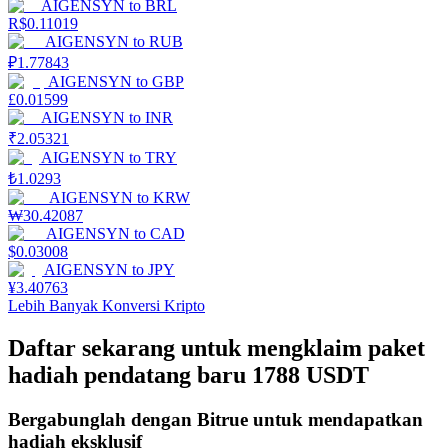
AIGENSYN
to
BRL
R$
0.11019
Mempertaruhkan
AIGENSYN
to
RUB
₽
1.77843
Pengembalian tinggi & akses instan
AIGENSYN
to
GBP
£
0.01599
AIGENSYN
to
INR
₹
2.05321
AIGENSYN
to
TRY
₺
1.0293
AIGENSYN
to
KRW
₩
30.42087
AIGENSYN
to
CAD
$
0.03008
AIGENSYN
to
JPY
Launchpool
¥
3.40763
Lebih Banyak Konversi Kripto
Staking fleksibel untuk mendapatkan token populer
Daftar sekarang untuk mengklaim paket
hadiah pendatang baru 1788 USDT
Bergabunglah dengan Bitrue untuk mendapatkan
hadiah eksklusif