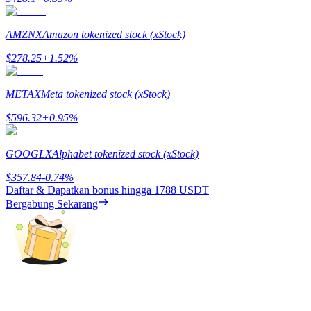
Deposit & Trade BTC to Share 25000 USDT prize pool!
AMZNX
Amazon tokenized stock (xStock)
$
278.25
+
1.52
%
Deposit CASHCAT & Win
Share 500000 CASHCAT prize pool
METAX
Meta tokenized stock (xStock)
$
596.32
+
0.95
%
Exclusive for BitMart Users
GOOGLX
Alphabet tokenized stock (xStock)
Register & Trade to Win 500,000 USDT
$
357.84
-0.74
%
Daftar & Dapatkan bonus hingga
1788 USDT
Bergabung Sekarang
Precious Metals Trading Carnival
Trade Gold & Silver · 33,333 USDT Bonus