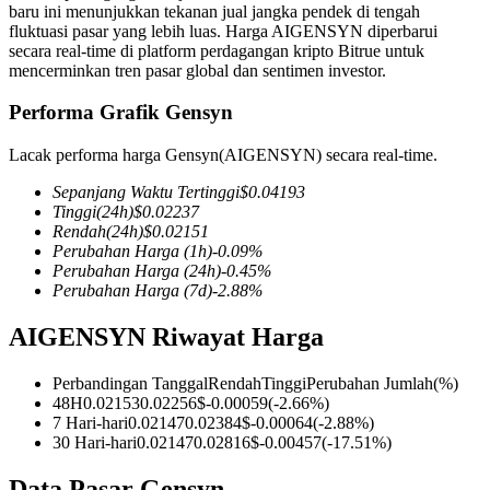
baru ini menunjukkan tekanan jual jangka pendek di tengah
fluktuasi pasar yang lebih luas. Harga AIGENSYN diperbarui
secara real-time di platform perdagangan kripto Bitrue untuk
mencerminkan tren pasar global dan sentimen investor.
COIN-M Berjangka
Performa Grafik Gensyn
Mata Uang Kripto Berjangka
Lacak performa harga Gensyn(AIGENSYN) secara real-time.
Sepanjang Waktu Tertinggi
$
0.04193
Tinggi
(24h)
$
0.02237
TradFi
Rendah
(24h)
$
0.02151
Perubahan Harga
(1h)
-0.09
%
Derivatif saham, forex, logam mulia, dan komoditas
Perubahan Harga
(24h)
-0.45
%
Perubahan Harga
(7d)
-2.88
%
AIGENSYN Riwayat Harga
Perbandingan Tanggal
Rendah
Tinggi
Perubahan Jumlah
(%)
48H
0.02153
0.02256
$
-0.00059
(
-2.66
%)
7 Hari-hari
0.02147
0.02384
$
-0.00064
(
-2.88
%)
30 Hari-hari
0.02147
0.02816
$
-0.00457
(
-17.51
%)
USDC Berjangka
Data Pasar Gensyn