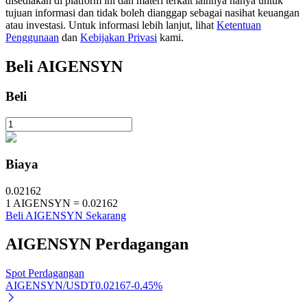
disediakan di platform ini dan materi terkait lainnya hanya untuk
tujuan informasi dan tidak boleh dianggap sebagai nasihat keuangan
atau investasi. Untuk informasi lebih lanjut, lihat
Ketentuan
Penggunaan
dan
Kebijakan Privasi
kami.
Investasi Otomatis
Beli
AIGENSYN
Raih keuntungan jangka panjang dan kepentingan fleksibel
Beli
Biaya
0.02162
1
AIGENSYN
=
0.02162
Beli AIGENSYN Sekarang
Pelajari Staking
AIGENSYN
Perdagangan
Pelajari tentang mendapatkan penghasilan pasif
Bitrue
AI
Spot Perdagangan
AIGENSYN/USDT
0.02167
-0.45
%