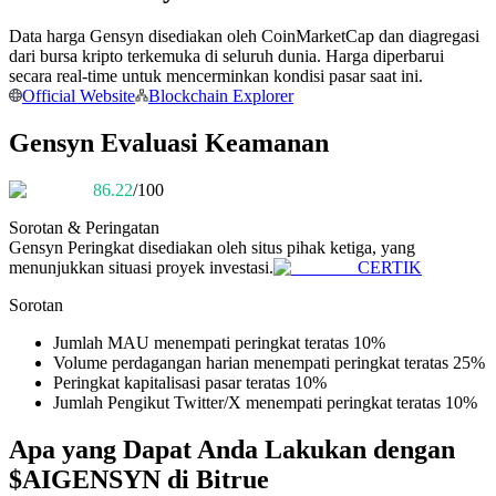
Menjadi Pedagang Salinan
Data harga Gensyn disediakan oleh CoinMarketCap dan diagregasi
Nikmati pembagian keuntungan dan komisi copy trading
dari bursa kripto terkemuka di seluruh dunia. Harga diperbarui
secara real-time untuk mencerminkan kondisi pasar saat ini.
Official Website
Blockchain Explorer
Gensyn Evaluasi Keamanan
86.22
/100
Sorotan & Peringatan
Gensyn
Peringkat disediakan oleh situs pihak ketiga, yang
menunjukkan situasi proyek investasi.
CERTIK
Informasi
Sorotan
Analisis data besar termasuk info perdagangan, dll.
Jumlah MAU menempati peringkat teratas 10%
Volume perdagangan harian menempati peringkat teratas 25%
Peringkat kapitalisasi pasar teratas 10%
Jumlah Pengikut Twitter/X menempati peringkat teratas 10%
Apa yang Dapat Anda Lakukan dengan
$AIGENSYN di Bitrue