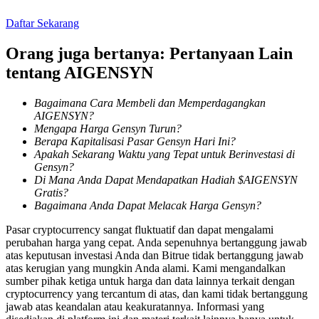
Daftar Sekarang
Penguncian BTR
Orang juga bertanya: Pertanyaan Lain
tentang AIGENSYN
Investasi eksklusif untuk pemegang BTR
Bagaimana Cara Membeli dan Memperdagangkan
AIGENSYN?
Mengapa Harga Gensyn Turun?
Berapa Kapitalisasi Pasar Gensyn Hari Ini?
Apakah Sekarang Waktu yang Tepat untuk Berinvestasi di
Gensyn?
Di Mana Anda Dapat Mendapatkan Hadiah $AIGENSYN
Gratis?
Bagaimana Anda Dapat Melacak Harga Gensyn?
Pinjaman
Pasar cryptocurrency sangat fluktuatif dan dapat mengalami
Layanan pinjaman yang didukung Crypto
perubahan harga yang cepat. Anda sepenuhnya bertanggung jawab
atas keputusan investasi Anda dan Bitrue tidak bertanggung jawab
atas kerugian yang mungkin Anda alami. Kami mengandalkan
sumber pihak ketiga untuk harga dan data lainnya terkait dengan
cryptocurrency yang tercantum di atas, dan kami tidak bertanggung
jawab atas keandalan atau keakuratannya. Informasi yang