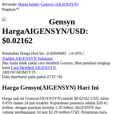
Beranda
>
Harga kripto
>
Gensyn
(AIGENSYN)
Bagikan
Gensyn
Berjangka
Harga
AIGENSYN
/USD:
$
0.02162
Perubahan Harga Hari Ini
:
-0.00009685
（
-0.45
%）
Trading AIGENSYN Sekarang
Jika Anda tidak yakin cara membeli Gensyn, lihat panduan lengkap
kami
Cara Membeli AIGENSYN
.
24H
1W
1M
3M
1Y
3Y
Data diperbarui pada pukul (UTC+8)
USDT Berjangka
Kontrak berjangka menggunakan USDT sebagai jaminannya
Harga Gensyn(AIGENSYN) Hari Ini
Harga saat ini Gensyn(AIGENSYN) adalah
$0.02162 USD
, turun
0.45%
dalam 24 jam terakhir. Kapitalisasi pasarnya adalah
$28.42
million
, dengan pasokan beredar
1.30 billion AIGENSYN
dan
volume perdagangan 24 jam
$3.29 million USD
. Penurunan baru-