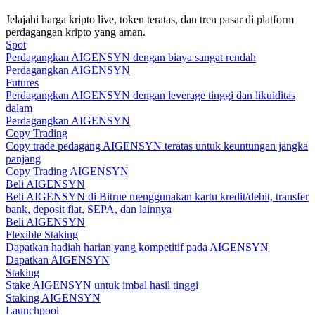
Jelajahi harga kripto live, token teratas, dan tren pasar di platform
Memandu
perdagangan kripto yang aman.
Spot
Panduan Pemula Berjangka
Perdagangkan AIGENSYN dengan biaya sangat rendah
Perdagangkan AIGENSYN
Futures
Perdagangkan AIGENSYN dengan leverage tinggi dan likuiditas
dalam
Perdagangkan AIGENSYN
Copy Trading
Copy trade pedagang AIGENSYN teratas untuk keuntungan jangka
panjang
Copy Trading AIGENSYN
Beli AIGENSYN
Beli AIGENSYN di Bitrue menggunakan kartu kredit/debit, transfer
Strategi perdagangan
bank, deposit fiat, SEPA, dan lainnya
Beli AIGENSYN
Pelajari cara untuk tetap menghasilkan keuntungan
Flexible Staking
Dapatkan hadiah harian yang kompetitif pada AIGENSYN
Dapatkan AIGENSYN
Staking
Stake AIGENSYN untuk imbal hasil tinggi
Staking AIGENSYN
Launchpool