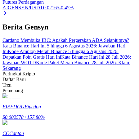
Futures Perdagangan
AIGENSYN/USDT
0.02165
-0.45
%
Berita Gensyn
Mitra Bitrue
Cardano Membuka IBC: Apakah Pergerakan ADA Selanjutnya?
Kata Binance Hari Ini 5 hingga 6 Agustus 2026: Jawaban Hari
Ini
Kode Amplop Merah Binance 5 hingga 6 Agustus 2026:
Dapatkan Poin Gratis Hari Ini
Kata Binance Hari Ini 28 Juli 2026:
Jawaban WOTD
Kode Paket Merah Binance 28 Juli 2026: Klaim
Sekarang
Peringkat Kripto
Daftar Baru
Tren
Pemenang
Afiliasi Bitrue
PIPEDOG
Pipedog
Hingga 65% Komisi!
$
0.002578
+
157.80
%
CC
Canton