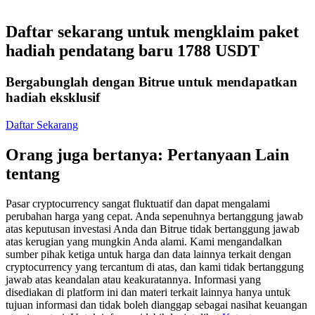
Kontrak berjangka menggunakan USDC sebagai jaminannya
Daftar sekarang untuk mengklaim paket
hadiah pendatang baru 1788 USDT
Bergabunglah dengan Bitrue untuk mendapatkan
hadiah eksklusif
Daftar Sekarang
Orang juga bertanya: Pertanyaan Lain
Copy Trading
tentang
Bergabunglah dengan pedagang top
Pasar cryptocurrency sangat fluktuatif dan dapat mengalami
perubahan harga yang cepat. Anda sepenuhnya bertanggung jawab
atas keputusan investasi Anda dan Bitrue tidak bertanggung jawab
atas kerugian yang mungkin Anda alami. Kami mengandalkan
sumber pihak ketiga untuk harga dan data lainnya terkait dengan
cryptocurrency yang tercantum di atas, dan kami tidak bertanggung
jawab atas keandalan atau keakuratannya. Informasi yang
disediakan di platform ini dan materi terkait lainnya hanya untuk
tujuan informasi dan tidak boleh dianggap sebagai nasihat keuangan