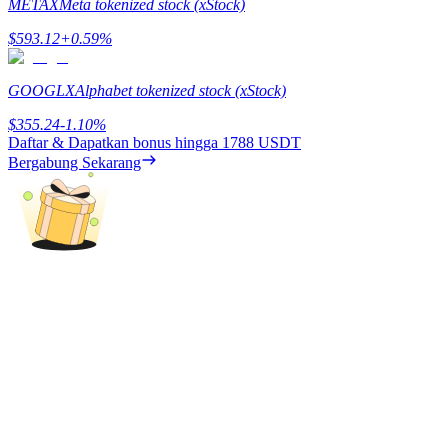
METAX
Meta tokenized stock (xStock)
Menghasilkan
$
593.12
+
0.59
%
GOOGLX
Alphabet tokenized stock (xStock)
$
355.24
-1.10
%
Daftar & Dapatkan bonus hingga
1788 USDT
Bergabung Sekarang
Babi Kekuatan
Dapatkan imbalan kompetitif setiap hari