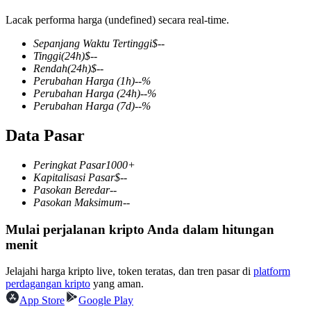
Lacak performa harga (undefined) secara real-time.
Sepanjang Waktu Tertinggi
$
--
Tinggi
(24h)
$
--
COIN-M Berjangka
Rendah
(24h)
$
--
Perubahan Harga
(1h)
--
%
Mata Uang Kripto Berjangka
Perubahan Harga
(24h)
--
%
Perubahan Harga
(7d)
--
%
Data Pasar
TradFi
Derivatif saham, forex, logam mulia, dan komoditas
Peringkat Pasar
1000+
Kapitalisasi Pasar
$
--
Pasokan Beredar
--
Pasokan Maksimum
--
Mulai perjalanan kripto Anda dalam hitungan
menit
Jelajahi harga kripto live, token teratas, dan tren pasar di
platform
perdagangan kripto
yang aman.
App Store
Google Play
USDC Berjangka