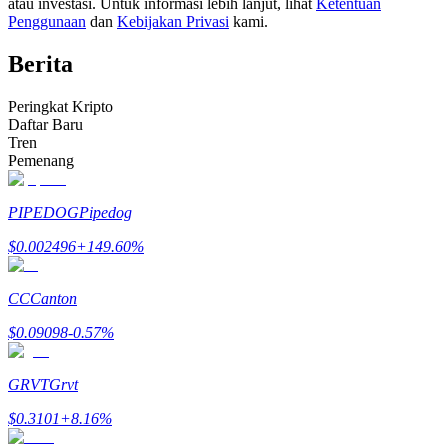
atau investasi. Untuk informasi lebih lanjut, lihat
Ketentuan
Menjadi Pedagang Salinan
Penggunaan
dan
Kebijakan Privasi
kami.
Nikmati pembagian keuntungan dan komisi copy trading
Berita
Peringkat Kripto
Daftar Baru
Tren
Pemenang
PIPEDOG
Pipedog
$
0.002496
+
149.60
%
Informasi
Analisis data besar termasuk info perdagangan, dll.
CC
Canton
$
0.09098
-0.57
%
GRVT
Grvt
$
0.3101
+
8.16
%