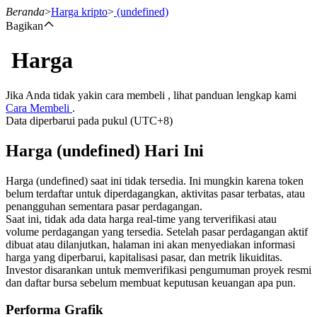
Beranda
>
Harga kripto
>
(undefined)
Bagikan
Harga
Berjangka
Jika Anda tidak yakin cara membeli , lihat panduan lengkap kami
Cara Membeli
.
Data diperbarui pada pukul (UTC+8)
Harga (undefined) Hari Ini
Harga (undefined) saat ini tidak tersedia. Ini mungkin karena token
belum terdaftar untuk diperdagangkan, aktivitas pasar terbatas, atau
penangguhan sementara pasar perdagangan.
USDT Berjangka
Saat ini, tidak ada data harga real-time yang terverifikasi atau
volume perdagangan yang tersedia. Setelah pasar perdagangan aktif
Kontrak berjangka menggunakan USDT sebagai jaminannya
dibuat atau dilanjutkan, halaman ini akan menyediakan informasi
harga yang diperbarui, kapitalisasi pasar, dan metrik likuiditas.
Investor disarankan untuk memverifikasi pengumuman proyek resmi
dan daftar bursa sebelum membuat keputusan keuangan apa pun.
Performa Grafik