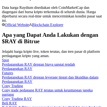
Menjadi Pedagang Salinan
Data harga Raydium disediakan oleh CoinMarketCap dan
Nikmati pembagian keuntungan dan komisi copy trading
diagregasi dari bursa kripto terkemuka di seluruh dunia. Harga
diperbarui secara real-time untuk mencerminkan kondisi pasar saat
ini.
Official Website
Blockchain Explorer
Apa yang Dapat Anda Lakukan dengan
$RAY di Bitrue
Jelajahi harga kripto live, token teratas, dan tren pasar di platform
perdagangan kripto yang aman.
Spot
Informasi
Perdagangkan RAY dengan biaya sangat rendah
Analisis data besar termasuk info perdagangan, dll.
Perdagangkan RAY
Futures
Perdagangkan RAY dengan leverage tinggi dan likuiditas dalam
Perdagangkan RAY
Copy Trading
Copy trade pedagang RAY teratas untuk keuntungan jangka
panjang
Copy Trading RAY
Beli RAY