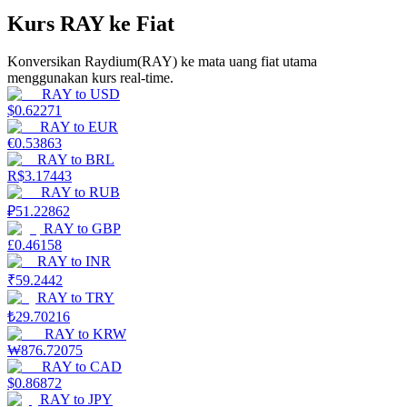
Kurs RAY ke Fiat
Menghasilkan
Konversikan Raydium(RAY) ke mata uang fiat utama
menggunakan kurs real-time.
RAY
to
USD
$
0.62271
RAY
to
EUR
€
0.53863
RAY
to
BRL
R$
3.17443
RAY
to
RUB
₽
51.22862
Babi Kekuatan
RAY
to
GBP
£
0.46158
Dapatkan imbalan kompetitif setiap hari
RAY
to
INR
₹
59.2442
RAY
to
TRY
₺
29.70216
RAY
to
KRW
₩
876.72075
RAY
to
CAD
$
0.86872
RAY
to
JPY