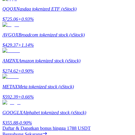
QQQX
Nasdaq tokenized ETF (xStock)
$
725.06
+
0.93
%
Referensi
AVGOX
Broadcom tokenized stock (xStock)
Undang teman untuk mendapatkan imbalan tunai
$
429.37
+
1.14
%
BTC Welcome Rewards
AMZNX
Amazon tokenized stock (xStock)
$
274.62
+
0.90
%
METAX
Meta tokenized stock (xStock)
$
592.39
+
0.66
%
GOOGLX
Alphabet tokenized stock (xStock)
$
355.88
-0.90
%
BTC Welcome Rewards
Daftar & Dapatkan bonus hingga
1788 USDT
Bergabung Sekarang