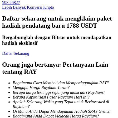
¥
98.26827
Lebih Banyak Konversi Kripto
Mempertaruhkan
Daftar sekarang untuk mengklaim paket
Pengembalian tinggi & akses instan
hadiah pendatang baru 1788 USDT
Bergabunglah dengan Bitrue untuk mendapatkan
hadiah eksklusif
Daftar Sekarang
Orang juga bertanya: Pertanyaan Lain
tentang RAY
Launchpool
Staking fleksibel untuk mendapatkan token populer
Bagaimana Cara Membeli dan Memperdagangkan RAY?
Mengapa Harga Raydium Turun?
Berapa harga tertinggi sepanjang masa dari Raydium?
Berapa Kapitalisasi Pasar Raydium Hari Ini?
Apakah Sekarang Waktu yang Tepat untuk Berinvestasi di
Raydium?
Di Mana Anda Dapat Mendapatkan Hadiah $RAY Gratis?
Bagaimana Anda Dapat Melacak Harga Raydium?