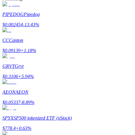
PIPEDOG
Pipedog
$
0.002454
-13.43
%
Mitra Bitrue
CC
Canton
$
0.09139
+
1.18
%
GRVT
Grvt
$
0.3106
+
5.94
%
AEON
AEON
Afiliasi Bitrue
$
0.05337
-8.89
%
Hingga 65% Komisi!
SPYX
SP500 tokenized ETF (xStock)
$
778.4
+
0.63
%