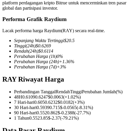
platform perdagangan kripto Bitrue untuk mencerminkan tren pasar
global dan partisipasi investor.
Performa Grafik Raydium
COIN-M Berjangka
Lacak performa harga Raydium(RAY) secara real-time.
Mata Uang Kripto Berjangka
Sepanjang Waktu Tertinggi
$
20.5
Tinggi
(24h)
$
0.6269
Rendah
(24h)
$
0.6114
Perubahan Harga
(1h)
0
%
TradFi
Perubahan Harga
(24h)
+
1.36
%
Perubahan Harga
(7d)
+
3
%
Derivatif saham, forex, logam mulia, dan komoditas
RAY Riwayat Harga
Perbandingan Tanggal
Rendah
Tinggi
Perubahan Jumlah
(%)
48H
0.6109
0.6247
$
0.0063
(
+
1.02
%)
7 Hari-hari
0.605
0.6232
$
0.0182
(
+
3
%)
30 Hari-hari
0.5939
0.715
$
-0.0565
(
-8.31
%)
90 Hari-hari
0.552
0.862
$
-0.2388
(
-27.7
%)
1 Tahun
0.552
3.85
$
-2.37
(
-79.21
%)
USDC Berjangka
Data Pasar Raydium