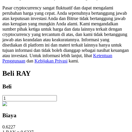
Pasar cryptocurrency sangat fluktuatif dan dapat mengalami
perubahan harga yang cepat. Anda sepenuhnya bertanggung jawab
atas keputusan investasi Anda dan Bitrue tidak bertanggung jawab
Penguncian BTR
atas kerugian yang mungkin Anda alami. Kami mengandalkan
Investasi eksklusif untuk pemegang BTR
sumber pihak ketiga untuk harga dan data lainnya terkait dengan
cryptocurrency yang tercantum di atas, dan kami tidak bertanggung
jawab atas keandalan atau keakuratannya. Informasi yang
disediakan di platform ini dan materi terkait lainnya hanya untuk
tujuan informasi dan tidak boleh dianggap sebagai nasihat keuangan
atau investasi. Untuk informasi lebih lanjut, lihat
Ketentuan
Penggunaan
dan
Kebijakan Privasi
kami.
Beli
RAY
Beli
Pinjaman
Layanan pinjaman yang didukung Crypto
Biaya
0.6227