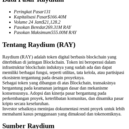
Kontrak berjangka menggunakan USDC sebagai jaminannya
Peringkat Pasar
131
Kapitalisasi Pasar
$
166.40M
Volume 24 Jam
$
21,128.2
Pasokan Beredar
269.31M
RAY
Pasokan Maksimum
555.00M
RAY
Tentang Raydium (RAY)
Raydium (RAY) adalah token digital berbasis blockchain yang
diterbitkan di jaringan Blockchain. Token ini beroperasi dalam
Copy Trading
infrastruktur blockchain induknya yang sudah ada dan dapat
memiliki berbagai fungsi, seperti utilitas, tata kelola, atau partisipasi
Bergabunglah dengan pedagang top
ekosistem tergantung pada desain proyeknya.
Sebagai token yang dibangun di atas Blockchain, transaksinya
bergantung pada keamanan jaringan dasar dan mekanisme
konsensusnya. Adopsi dan kinerja pasar bergantung pada
perkembangan proyek, keterlibatan komunitas, dan dinamika pasar
kripto secara keseluruhan.
Investor sebaiknya meninjau dokumentasi resmi proyek untuk lebih
memahami kasus penggunaan yang dimaksud dan tokenomiknya.
Sumber Raydium