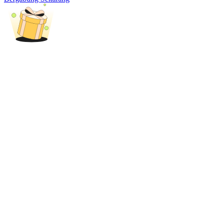
Deposit & Trade BTC to Share 25000 USDT prize pool!
Deposit CASHCAT & Win
Share 500000 CASHCAT prize pool
Exclusive for BitMart Users
Register & Trade to Win 500,000 USDT
Precious Metals Trading Carnival
Trade Gold & Silver · 33,333 USDT Bonus