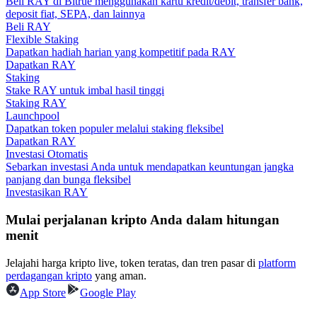
Beli RAY di Bitrue menggunakan kartu kredit/debit, transfer bank,
deposit fiat, SEPA, dan lainnya
Beli RAY
Memandu
Flexible Staking
Dapatkan hadiah harian yang kompetitif pada RAY
Panduan Pemula Berjangka
Dapatkan RAY
Staking
Stake RAY untuk imbal hasil tinggi
Staking RAY
Launchpool
Dapatkan token populer melalui staking fleksibel
Dapatkan RAY
Investasi Otomatis
Sebarkan investasi Anda untuk mendapatkan keuntungan jangka
panjang dan bunga fleksibel
Investasikan RAY
Strategi perdagangan
Mulai perjalanan kripto Anda dalam hitungan
Pelajari cara untuk tetap menghasilkan keuntungan
menit
Jelajahi harga kripto live, token teratas, dan tren pasar di
platform
perdagangan kripto
yang aman.
App Store
Google Play