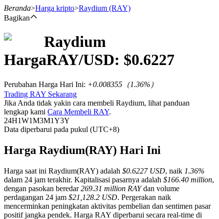
Beranda
>
Harga kripto
>
Raydium
(RAY)
Bagikan
Raydium
Berjangka
Harga
RAY
/USD: $
0.6227
Perubahan Harga Hari Ini
:
+0.008355
（
1.36
%）
Trading RAY Sekarang
Jika Anda tidak yakin cara membeli Raydium, lihat panduan
lengkap kami
Cara Membeli RAY
.
24H
1W
1M
3M
1Y
3Y
Data diperbarui pada pukul (UTC+8)
USDT Berjangka
Harga Raydium(RAY) Hari Ini
Kontrak berjangka menggunakan USDT sebagai jaminannya
Harga saat ini Raydium(RAY) adalah
$0.6227 USD
, naik
1.36%
dalam 24 jam terakhir. Kapitalisasi pasarnya adalah
$166.40 million
,
dengan pasokan beredar
269.31 million RAY
dan volume
perdagangan 24 jam
$21,128.2 USD
. Pergerakan naik
mencerminkan peningkatan aktivitas pembelian dan sentimen pasar
positif jangka pendek. Harga RAY diperbarui secara real-time di