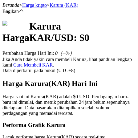
Beranda
>
Harga kripto
>
Karura
(KAR)
Bagikan
Karura
Berjangka
Harga
KAR
/USD: $
0
Perubahan Harga Hari Ini
:
0
（
--
%）
Jika Anda tidak yakin cara membeli Karura, lihat panduan lengkap
kami
Cara Membeli KAR
.
Data diperbarui pada pukul (UTC+8)
Harga Karura(KAR) Hari Ini
USDT Berjangka
Harga saat ini Karura(KAR) adalah $0 USD. Perdagangan baru-
baru ini dimulai, dan metrik perubahan 24 jam belum sepenuhnya
Kontrak berjangka menggunakan USDT sebagai jaminannya
ditetapkan. Data pasar akan ditampilkan setelah volume
perdagangan yang memadai tercatat.
Performa Grafik Karura
Lacak performa harga Karura(KAR) secara real-time.