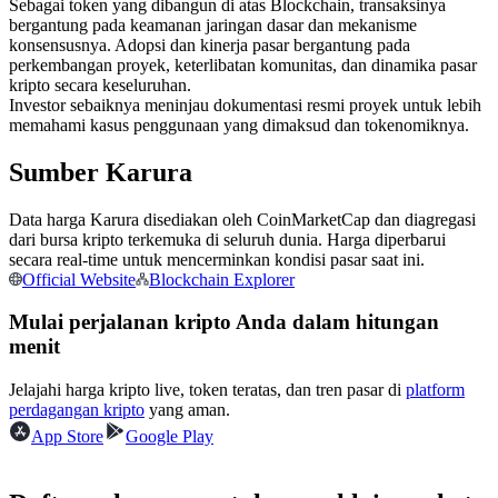
Sebagai token yang dibangun di atas Blockchain, transaksinya
Kontrak berjangka menggunakan USDC sebagai jaminannya
bergantung pada keamanan jaringan dasar dan mekanisme
konsensusnya. Adopsi dan kinerja pasar bergantung pada
perkembangan proyek, keterlibatan komunitas, dan dinamika pasar
kripto secara keseluruhan.
Investor sebaiknya meninjau dokumentasi resmi proyek untuk lebih
memahami kasus penggunaan yang dimaksud dan tokenomiknya.
Sumber Karura
Data harga Karura disediakan oleh CoinMarketCap dan diagregasi
dari bursa kripto terkemuka di seluruh dunia. Harga diperbarui
Copy Trading
secara real-time untuk mencerminkan kondisi pasar saat ini.
Official Website
Blockchain Explorer
Bergabunglah dengan pedagang top
Mulai perjalanan kripto Anda dalam hitungan
menit
Jelajahi harga kripto live, token teratas, dan tren pasar di
platform
perdagangan kripto
yang aman.
App Store
Google Play