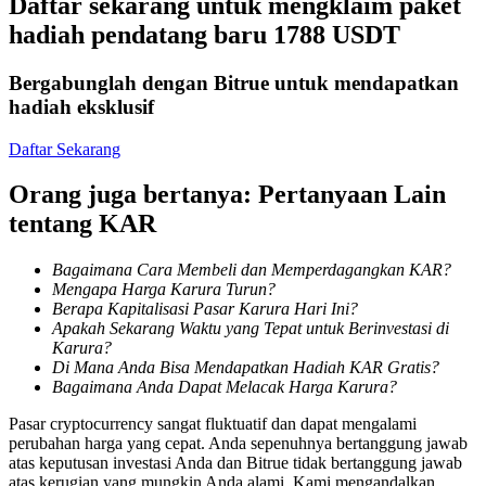
Daftar sekarang untuk mengklaim paket
Menjadi Pedagang Salinan
hadiah pendatang baru 1788 USDT
Nikmati pembagian keuntungan dan komisi copy trading
Bergabunglah dengan Bitrue untuk mendapatkan
hadiah eksklusif
Daftar Sekarang
Orang juga bertanya: Pertanyaan Lain
tentang KAR
Bagaimana Cara Membeli dan Memperdagangkan KAR?
Informasi
Mengapa Harga Karura Turun?
Berapa Kapitalisasi Pasar Karura Hari Ini?
Analisis data besar termasuk info perdagangan, dll.
Apakah Sekarang Waktu yang Tepat untuk Berinvestasi di
Karura?
Di Mana Anda Bisa Mendapatkan Hadiah KAR Gratis?
Bagaimana Anda Dapat Melacak Harga Karura?
Pasar cryptocurrency sangat fluktuatif dan dapat mengalami
perubahan harga yang cepat. Anda sepenuhnya bertanggung jawab
atas keputusan investasi Anda dan Bitrue tidak bertanggung jawab
atas kerugian yang mungkin Anda alami. Kami mengandalkan