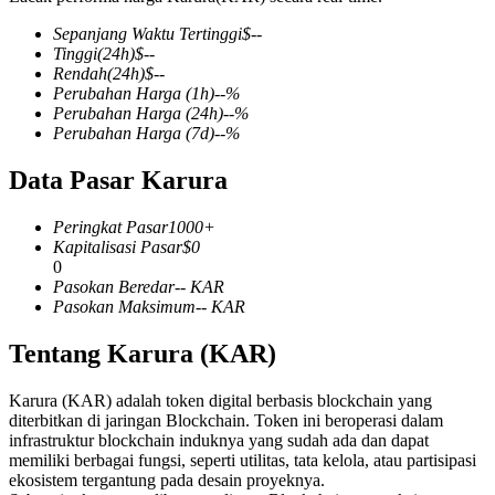
Sepanjang Waktu Tertinggi
$
--
Tinggi
(24h)
$
--
Rendah
(24h)
$
--
Perubahan Harga
(1h)
--
%
COIN-M Berjangka
Perubahan Harga
(24h)
--
%
Perubahan Harga
(7d)
--
%
Mata Uang Kripto Berjangka
Data Pasar Karura
TradFi
Peringkat Pasar
1000+
Kapitalisasi Pasar
$
0
Derivatif saham, forex, logam mulia, dan komoditas
0
Pasokan Beredar
--
KAR
Pasokan Maksimum
--
KAR
Tentang Karura (KAR)
Karura (KAR) adalah token digital berbasis blockchain yang
diterbitkan di jaringan Blockchain. Token ini beroperasi dalam
infrastruktur blockchain induknya yang sudah ada dan dapat
memiliki berbagai fungsi, seperti utilitas, tata kelola, atau partisipasi
ekosistem tergantung pada desain proyeknya.
USDC Berjangka