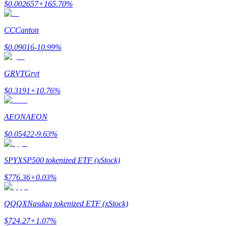
$
0.002657
+
165.70
%
Menghasilkan
CC
Canton
$
0.09016
-10.99
%
GRVT
Grvt
$
0.3191
+
10.76
%
AEON
AEON
Babi Kekuatan
$
0.05422
-9.63
%
Dapatkan imbalan kompetitif setiap hari
SPYX
SP500 tokenized ETF (xStock)
$
776.36
+
0.03
%
QQQX
Nasdaq tokenized ETF (xStock)
$
724.27
+
1.07
%