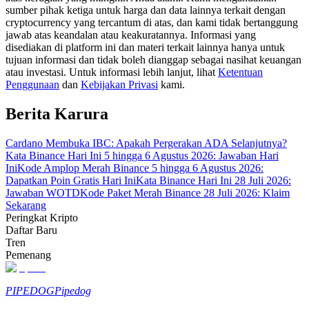
sumber pihak ketiga untuk harga dan data lainnya terkait dengan
cryptocurrency yang tercantum di atas, dan kami tidak bertanggung
Memandu
jawab atas keandalan atau keakuratannya. Informasi yang
disediakan di platform ini dan materi terkait lainnya hanya untuk
Panduan Pemula Berjangka
tujuan informasi dan tidak boleh dianggap sebagai nasihat keuangan
atau investasi. Untuk informasi lebih lanjut, lihat
Ketentuan
Penggunaan
dan
Kebijakan Privasi
kami.
Berita Karura
Cardano Membuka IBC: Apakah Pergerakan ADA Selanjutnya?
Kata Binance Hari Ini 5 hingga 6 Agustus 2026: Jawaban Hari
Ini
Kode Amplop Merah Binance 5 hingga 6 Agustus 2026:
Dapatkan Poin Gratis Hari Ini
Kata Binance Hari Ini 28 Juli 2026:
Jawaban WOTD
Kode Paket Merah Binance 28 Juli 2026: Klaim
Strategi perdagangan
Sekarang
Pelajari cara untuk tetap menghasilkan keuntungan
Peringkat Kripto
Daftar Baru
Tren
Pemenang
PIPEDOG
Pipedog