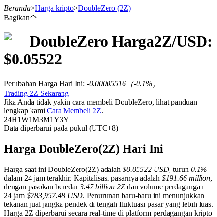
Beranda
>
Harga kripto
>
DoubleZero
(2Z)
Bagikan
DoubleZero
Harga
2Z
/USD:
Berjangka
$
0.05522
Perubahan Harga Hari Ini
:
-0.00005516
（
-0.1
%）
Trading 2Z Sekarang
Jika Anda tidak yakin cara membeli DoubleZero, lihat panduan
lengkap kami
Cara Membeli 2Z
.
24H
1W
1M
3M
1Y
3Y
Data diperbarui pada pukul (UTC+8)
USDT Berjangka
Harga DoubleZero(2Z) Hari Ini
Kontrak berjangka menggunakan USDT sebagai jaminannya
Harga saat ini DoubleZero(2Z) adalah
$0.05522 USD
, turun
0.1%
dalam 24 jam terakhir. Kapitalisasi pasarnya adalah
$191.66 million
,
dengan pasokan beredar
3.47 billion 2Z
dan volume perdagangan
24 jam
$783,957.48 USD
. Penurunan baru-baru ini menunjukkan
tekanan jual jangka pendek di tengah fluktuasi pasar yang lebih luas.
Harga 2Z diperbarui secara real-time di platform perdagangan kripto