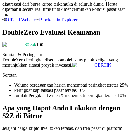
diagregasi dari bursa kripto terkemuka di seluruh dunia. Harga
Menjadi Pedagang Salinan
diperbarui secara real-time untuk mencerminkan kondisi pasar saat
Nikmati pembagian keuntungan dan komisi copy trading
ini.
Official Website
Blockchain Explorer
DoubleZero Evaluasi Keamanan
80.84
/100
Sorotan & Peringatan
DoubleZero
Peringkat disediakan oleh situs pihak ketiga, yang
menunjukkan situasi proyek investasi.
CERTIK
Informasi
Sorotan
Analisis data besar termasuk info perdagangan, dll.
Volume perdagangan harian menempati peringkat teratas 25%
Peringkat kapitalisasi pasar teratas 10%
Jumlah Pengikut Twitter/X menempati peringkat teratas 10%
Apa yang Dapat Anda Lakukan dengan
$2Z di Bitrue
Jelajahi harga kripto live, token teratas, dan tren pasar di platform