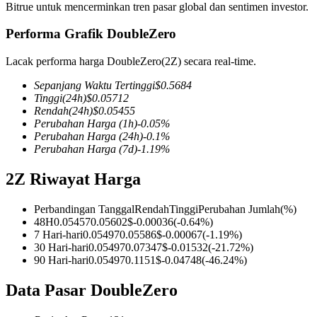
Bitrue untuk mencerminkan tren pasar global dan sentimen investor.
Performa Grafik DoubleZero
Lacak performa harga DoubleZero(2Z) secara real-time.
COIN-M Berjangka
Sepanjang Waktu Tertinggi
$
0.5684
Mata Uang Kripto Berjangka
Tinggi
(24h)
$
0.05712
Rendah
(24h)
$
0.05455
Perubahan Harga
(1h)
-0.05
%
Perubahan Harga
(24h)
-0.1
%
TradFi
Perubahan Harga
(7d)
-1.19
%
Derivatif saham, forex, logam mulia, dan komoditas
2Z Riwayat Harga
Perbandingan Tanggal
Rendah
Tinggi
Perubahan Jumlah
(%)
48H
0.05457
0.05602
$
-0.00036
(
-0.64
%)
7 Hari-hari
0.05497
0.05586
$
-0.00067
(
-1.19
%)
30 Hari-hari
0.05497
0.07347
$
-0.01532
(
-21.72
%)
90 Hari-hari
0.05497
0.1151
$
-0.04748
(
-46.24
%)
Data Pasar DoubleZero
USDC Berjangka