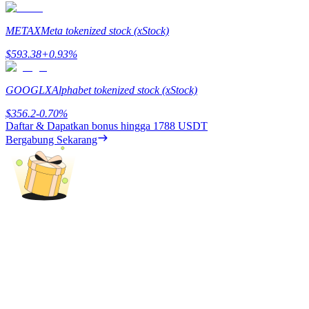
Deposit & Trade BTC to Share 25000 USDT prize pool!
METAX
Meta tokenized stock (xStock)
$
593.38
+
0.93
%
Deposit CASHCAT & Win
Share 500000 CASHCAT prize pool
GOOGLX
Alphabet tokenized stock (xStock)
$
356.2
-0.70
%
Daftar & Dapatkan bonus hingga
1788 USDT
Bergabung Sekarang
Exclusive for BitMart Users
Register & Trade to Win 500,000 USDT
Precious Metals Trading Carnival
Trade Gold & Silver · 33,333 USDT Bonus