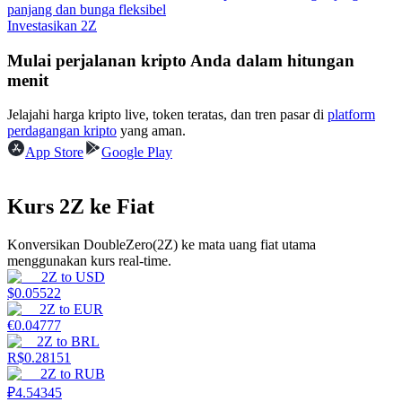
panjang dan bunga fleksibel
Investasikan 2Z
Menghasilkan
Mulai perjalanan kripto Anda dalam hitungan
menit
Jelajahi harga kripto live, token teratas, dan tren pasar di
platform
perdagangan kripto
yang aman.
App Store
Google Play
Kurs 2Z ke Fiat
Babi Kekuatan
Konversikan DoubleZero(2Z) ke mata uang fiat utama
Dapatkan imbalan kompetitif setiap hari
menggunakan kurs real-time.
2Z
to
USD
$
0.05522
2Z
to
EUR
€
0.04777
2Z
to
BRL
R$
0.28151
2Z
to
RUB
₽
4.54345