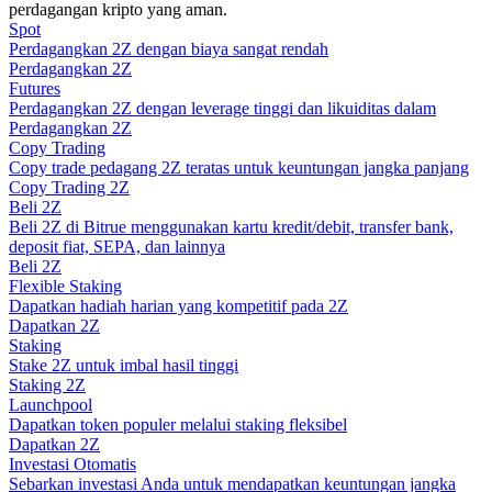
perdagangan kripto yang aman.
Spot
Memandu
Perdagangkan 2Z dengan biaya sangat rendah
Perdagangkan 2Z
Panduan Pemula Berjangka
Futures
Perdagangkan 2Z dengan leverage tinggi dan likuiditas dalam
Perdagangkan 2Z
Copy Trading
Copy trade pedagang 2Z teratas untuk keuntungan jangka panjang
Copy Trading 2Z
Beli 2Z
Beli 2Z di Bitrue menggunakan kartu kredit/debit, transfer bank,
deposit fiat, SEPA, dan lainnya
Beli 2Z
Flexible Staking
Dapatkan hadiah harian yang kompetitif pada 2Z
Strategi perdagangan
Dapatkan 2Z
Staking
Pelajari cara untuk tetap menghasilkan keuntungan
Stake 2Z untuk imbal hasil tinggi
Staking 2Z
Launchpool
Dapatkan token populer melalui staking fleksibel
Dapatkan 2Z
Investasi Otomatis
Sebarkan investasi Anda untuk mendapatkan keuntungan jangka