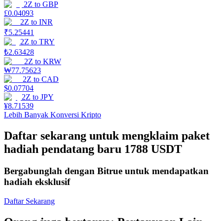
2Z
to
GBP
£
0.04093
Mempertaruhkan
2Z
to
INR
₹
5.25441
Pengembalian tinggi & akses instan
2Z
to
TRY
₺
2.63428
2Z
to
KRW
₩
77.75623
2Z
to
CAD
$
0.07704
2Z
to
JPY
¥
8.71539
Lebih Banyak Konversi Kripto
Daftar sekarang untuk mengklaim paket
Launchpool
hadiah pendatang baru 1788 USDT
Staking fleksibel untuk mendapatkan token populer
Bergabunglah dengan Bitrue untuk mendapatkan
hadiah eksklusif
Daftar Sekarang