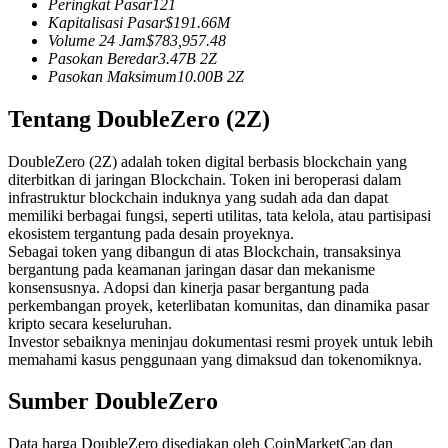
Peringkat Pasar
121
Kontrak berjangka menggunakan USDC sebagai jaminannya
Kapitalisasi Pasar
$
191.66M
Volume 24 Jam
$
783,957.48
Pasokan Beredar
3.47B
2Z
Pasokan Maksimum
10.00B
2Z
Tentang DoubleZero (2Z)
DoubleZero (2Z) adalah token digital berbasis blockchain yang
diterbitkan di jaringan Blockchain. Token ini beroperasi dalam
infrastruktur blockchain induknya yang sudah ada dan dapat
memiliki berbagai fungsi, seperti utilitas, tata kelola, atau partisipasi
Copy Trading
ekosistem tergantung pada desain proyeknya.
Sebagai token yang dibangun di atas Blockchain, transaksinya
Bergabunglah dengan pedagang top
bergantung pada keamanan jaringan dasar dan mekanisme
konsensusnya. Adopsi dan kinerja pasar bergantung pada
perkembangan proyek, keterlibatan komunitas, dan dinamika pasar
kripto secara keseluruhan.
Investor sebaiknya meninjau dokumentasi resmi proyek untuk lebih
memahami kasus penggunaan yang dimaksud dan tokenomiknya.
Sumber DoubleZero
Data harga DoubleZero disediakan oleh CoinMarketCap dan