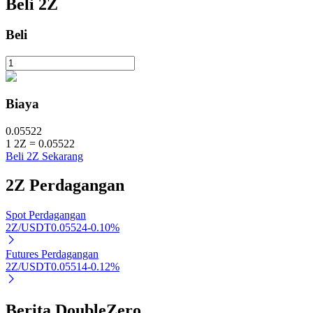
Beli
2Z
Beli
Investasi Otomatis
Raih keuntungan jangka panjang dan kepentingan fleksibel
Biaya
0.05522
1
2Z
=
0.05522
Beli 2Z Sekarang
2Z
Perdagangan
Spot Perdagangan
2Z/USDT
0.05524
-0.10
%
Pelajari Staking
Pelajari tentang mendapatkan penghasilan pasif
Futures Perdagangan
2Z/USDT
0.05514
-0.12
%
Bitrue
AI
Berita DoubleZero