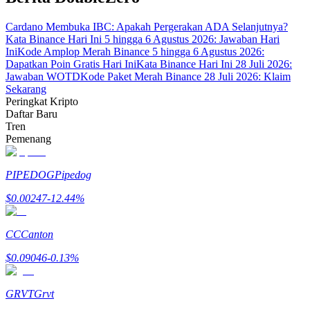
Cardano Membuka IBC: Apakah Pergerakan ADA Selanjutnya?
Kata Binance Hari Ini 5 hingga 6 Agustus 2026: Jawaban Hari
Ini
Kode Amplop Merah Binance 5 hingga 6 Agustus 2026:
Dapatkan Poin Gratis Hari Ini
Kata Binance Hari Ini 28 Juli 2026:
Jawaban WOTD
Kode Paket Merah Binance 28 Juli 2026: Klaim
Mitra Bitrue
Sekarang
Peringkat Kripto
Daftar Baru
Tren
Pemenang
PIPEDOG
Pipedog
$
0.00247
-12.44
%
Afiliasi Bitrue
CC
Canton
Hingga 65% Komisi!
$
0.09046
-0.13
%
GRVT
Grvt