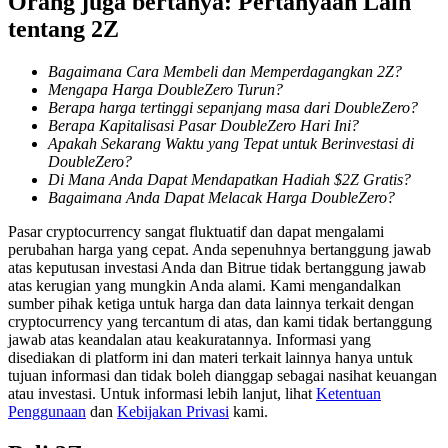
Orang juga bertanya: Pertanyaan Lain
tentang 2Z
Penguncian BTR
Bagaimana Cara Membeli dan Memperdagangkan 2Z?
Mengapa Harga DoubleZero Turun?
Investasi eksklusif untuk pemegang BTR
Berapa harga tertinggi sepanjang masa dari DoubleZero?
Berapa Kapitalisasi Pasar DoubleZero Hari Ini?
Apakah Sekarang Waktu yang Tepat untuk Berinvestasi di
DoubleZero?
Di Mana Anda Dapat Mendapatkan Hadiah $2Z Gratis?
Bagaimana Anda Dapat Melacak Harga DoubleZero?
Pasar cryptocurrency sangat fluktuatif dan dapat mengalami
perubahan harga yang cepat. Anda sepenuhnya bertanggung jawab
atas keputusan investasi Anda dan Bitrue tidak bertanggung jawab
atas kerugian yang mungkin Anda alami. Kami mengandalkan
Pinjaman
sumber pihak ketiga untuk harga dan data lainnya terkait dengan
cryptocurrency yang tercantum di atas, dan kami tidak bertanggung
Layanan pinjaman yang didukung Crypto
jawab atas keandalan atau keakuratannya. Informasi yang
disediakan di platform ini dan materi terkait lainnya hanya untuk
tujuan informasi dan tidak boleh dianggap sebagai nasihat keuangan
atau investasi. Untuk informasi lebih lanjut, lihat
Ketentuan
Penggunaan
dan
Kebijakan Privasi
kami.