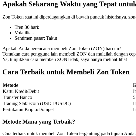
Apakah Sekarang Waktu yang Tepat untu
Zon Token saat ini diperdagangkan di bawah puncak historisnya, zon
Tren 30 hari
:
COIN-M Berjangka
Volatilitas
:
Sentimen pasar
:
Takut
Mata Uang Kripto Berjangka
Apakah Anda berencana membeli Zon Token (ZON) hari ini?
Temukan cara pengguna lain membeli ZON dan mulailah dengan cep
Ya, tunjukkan cara membeli ZON
Tidak, saya hanya melihat-lihat
TradFi
Derivatif saham, forex, logam mulia, dan komoditas
Cara Terbaik untuk Membeli Zon Token
Metode
K
Kartu Kredit/Debit
I
Transfer Banco
5
Trading Stablecoin (USDT/USDC)
I
Pertukaran Kripto/Dompet
I
Metode Mana yang Terbaik?
USDC Berjangka
Cara terbaik untuk membeli Zon Token tergantung pada tujuan Anda: