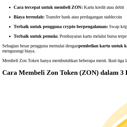
Kontrak berjangka menggunakan USDC sebagai jaminannya
Cara tercepat untuk membeli ZON:
Kartu kredit atau debit
Biaya terendah:
Transfer bank atau perdagangan stablecoin
Terbaik untuk pengguna crypto berpengalaman:
Swap krip
Terbaik untuk pemula:
Pembayaran kartu melalui bursa terpe
Sebagian besar pengguna memulai dengan
pembelian kartu untuk
mengurangi biaya.
Membeli Zon Token hanya membutuhkan beberapa menit. Ikuti tiga l
Copy Trading
Cara Membeli Zon Token (ZON) dalam 3
Bergabunglah dengan pedagang top