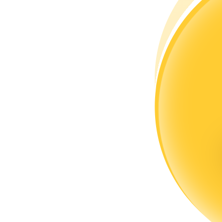
Menjadi Pedagang Salinan
Nikmati pembagian keuntungan dan komisi copy trading
Informasi
Analisis data besar termasuk info perdagangan, dll.