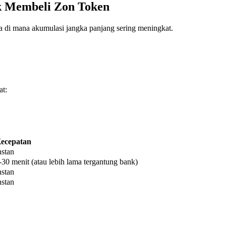
k Membeli Zon Token
a di mana akumulasi jangka panjang sering meningkat.
at:
ecepatan
nstan
-30 menit (atau lebih lama tergantung bank)
nstan
nstan