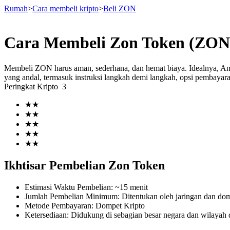
Rumah
>
Cara membeli kripto
>
Beli ZON
Cara Membeli Zon Token (ZON
Berjangka
Membeli ZON harus aman, sederhana, dan hemat biaya. Idealnya, A
yang andal, termasuk instruksi langkah demi langkah, opsi pembayara
Peringkat Kripto
3
★
★
★
★
★
★
★
★
★
★
USDT Berjangka
Ikhtisar Pembelian Zon Token
Kontrak berjangka menggunakan USDT sebagai jaminannya
Estimasi Waktu Pembelian
:
~15 menit
Jumlah Pembelian Minimum
:
Ditentukan oleh jaringan dan d
Metode Pembayaran
:
Dompet Kripto
Ketersediaan
:
Didukung di sebagian besar negara dan wilayah d