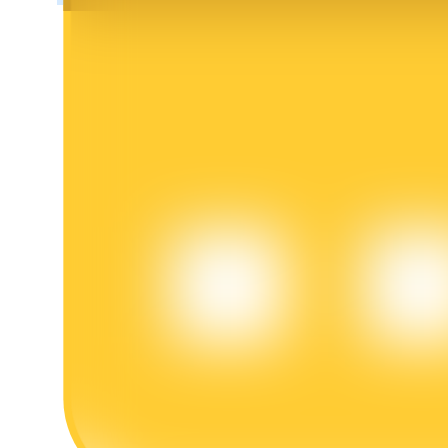
Penguncian BTR
Investasi eksklusif untuk pemegang BTR
Pinjaman
Layanan pinjaman yang didukung Crypto