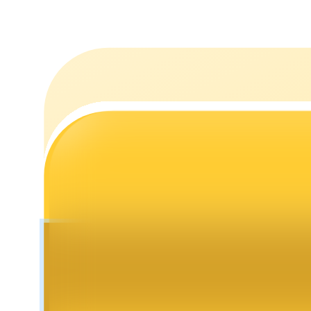
Mempertaruhkan
Pengembalian tinggi & akses instan
Launchpool
Staking fleksibel untuk mendapatkan token populer