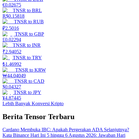
€
0.02675
TNSR
to
BRL
R$
0.15818
TNSR
to
RUB
₽
2.5016
TNSR
to
GBP
£
0.02294
TNSR
to
INR
₹
2.94052
TNSR
to
TRY
₺
1.46992
TNSR
to
KRW
₩
44.04049
TNSR
to
CAD
$
0.04327
TNSR
to
JPY
¥
4.87445
Lebih Banyak Konversi Kripto
Berita Tensor Terbaru
Cardano Membuka IBC: Apakah Pergerakan ADA Selanjutnya?
Kata Binance Hari Ini 5 hingga 6 Agustus 2026: Jawaban Hari