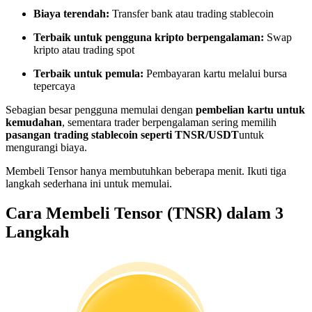
Menjadi Pedagang Salinan
Biaya terendah:
Transfer bank atau trading stablecoin
Nikmati pembagian keuntungan dan komisi copy trading
Terbaik untuk pengguna kripto berpengalaman:
Swap
kripto atau trading spot
Terbaik untuk pemula:
Pembayaran kartu melalui bursa
tepercaya
Sebagian besar pengguna memulai dengan
pembelian kartu untuk
kemudahan
, sementara trader berpengalaman sering memilih
pasangan trading stablecoin seperti TNSR/USDT
untuk
mengurangi biaya.
Membeli Tensor hanya membutuhkan beberapa menit. Ikuti tiga
Informasi
langkah sederhana ini untuk memulai.
Analisis data besar termasuk info perdagangan, dll.
Cara Membeli Tensor (TNSR) dalam 3
Langkah