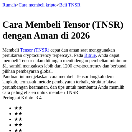
Rumah
>
Cara membeli kripto
>
Beli TNSR
Cara Membeli Tensor (TNSR)
Berjangka
dengan Aman di 2026
Membeli
Tensor (TNSR)
cepat dan aman saat menggunakan
pertukaran cryptocurrency terpercaya. Pada
Bitrue
, Anda dapat
membeli Tensor dalam hitungan menit dengan pembelian minimum
$1, sambil mengakses lebih dari 1200 cryptocurrency dan berbagai
pilihan pembayaran global.
Panduan ini menjelaskan cara membeli Tensor langkah demi
langkah, termasuk metode pembayaran terbaik, struktur biaya,
pertimbangan keamanan, dan tips untuk membantu Anda memilih
USDT Berjangka
cara paling efisien untuk membeli TNSR.
Peringkat Kripto
3.4
Kontrak berjangka menggunakan USDT sebagai jaminannya
★
★
★
★
★
★
★
★
★
★