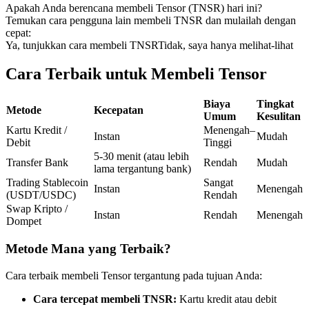
Apakah Anda berencana membeli Tensor (TNSR) hari ini?
Kontrak berjangka menggunakan USDC sebagai jaminannya
Temukan cara pengguna lain membeli TNSR dan mulailah dengan
cepat:
Ya, tunjukkan cara membeli TNSR
Tidak, saya hanya melihat-lihat
Cara Terbaik untuk Membeli Tensor
Biaya
Tingkat
Metode
Kecepatan
Umum
Kesulitan
Kartu Kredit /
Menengah–
Instan
Mudah
Debit
Tinggi
Copy Trading
5-30 menit (atau lebih
Transfer Bank
Rendah
Mudah
lama tergantung bank)
Bergabunglah dengan pedagang top
Trading Stablecoin
Sangat
Instan
Menengah
(USDT/USDC)
Rendah
Swap Kripto /
Instan
Rendah
Menengah
Dompet
Metode Mana yang Terbaik?
Cara terbaik membeli Tensor tergantung pada tujuan Anda:
Cara tercepat membeli TNSR:
Kartu kredit atau debit