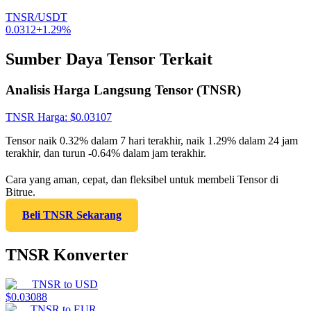
TNSR/USDT
0.0312
+
1.29
%
Sumber Daya Tensor Terkait
Analisis Harga Langsung Tensor (TNSR)
TNSR
Harga
: $
0.03107
Tensor naik 0.32% dalam 7 hari terakhir, naik 1.29% dalam 24 jam
terakhir, dan turun -0.64% dalam jam terakhir.
Cara yang aman, cepat, dan fleksibel untuk membeli Tensor di
Bitrue.
Beli TNSR Sekarang
TNSR Konverter
TNSR
to
USD
$
0.03088
TNSR
to
EUR