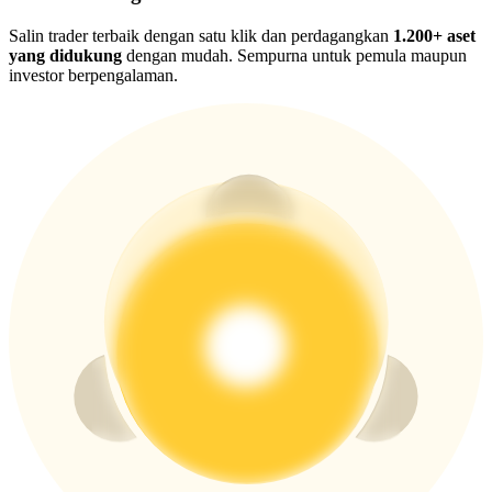
New Listing Futures Fest
Salin trader terbaik dengan satu klik dan perdagangkan
1.200+ aset
Trade New Futures, Win 200,000 USDT
yang didukung
dengan mudah. Sempurna untuk pemula maupun
investor berpengalaman.
Crypto World Cup 2026: Grand Finale
77,777+3k Rewards
Lebih Banyak Acara
Menangkan Hadiah dan Hadiah Eksklusif
Pusat Hadiah