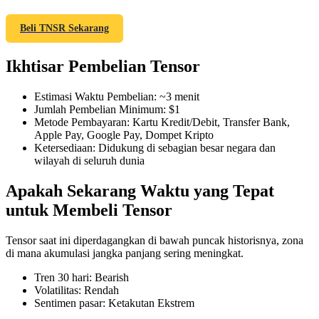
Beli TNSR Sekarang
Ikhtisar Pembelian Tensor
COIN-M Berjangka
Mata Uang Kripto Berjangka
Estimasi Waktu Pembelian
:
~3 menit
Jumlah Pembelian Minimum
:
$1
Metode Pembayaran
:
Kartu Kredit/Debit, Transfer Bank,
Apple Pay, Google Pay, Dompet Kripto
TradFi
Ketersediaan
:
Didukung di sebagian besar negara dan
wilayah di seluruh dunia
Derivatif saham, forex, logam mulia, dan komoditas
Apakah Sekarang Waktu yang Tepat
untuk Membeli Tensor
Tensor saat ini diperdagangkan di bawah puncak historisnya, zona
di mana akumulasi jangka panjang sering meningkat.
Tren 30 hari
:
Bearish
Volatilitas
:
Rendah
Sentimen pasar
:
Ketakutan Ekstrem
USDC Berjangka