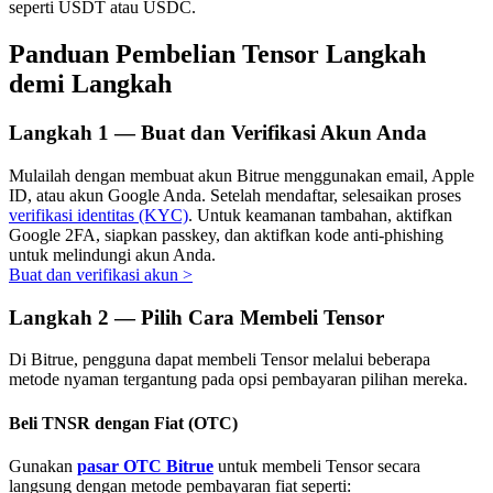
seperti USDT atau USDC.
Panduan Pembelian Tensor Langkah
demi Langkah
Investasi Otomatis
Langkah
1 —
Buat dan Verifikasi Akun Anda
Raih keuntungan jangka panjang dan kepentingan fleksibel
Mulailah dengan membuat akun Bitrue menggunakan email, Apple
ID, atau akun Google Anda. Setelah mendaftar, selesaikan proses
verifikasi identitas (KYC)
. Untuk keamanan tambahan, aktifkan
Google 2FA, siapkan passkey, dan aktifkan kode anti-phishing
untuk melindungi akun Anda.
Buat dan verifikasi akun
>
Langkah
2 —
Pilih Cara Membeli Tensor
Di Bitrue, pengguna dapat membeli Tensor melalui beberapa
Pelajari Staking
metode nyaman tergantung pada opsi pembayaran pilihan mereka.
Pelajari tentang mendapatkan penghasilan pasif
Beli TNSR dengan Fiat (OTC)
Bitrue
AI
Gunakan
pasar OTC Bitrue
untuk membeli Tensor secara
langsung dengan metode pembayaran fiat seperti: