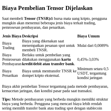
Biaya Pembelian Tensor Dijelaskan
Penguncian BTR
Saat membeli
Tensor (TNSR)
di bursa mata uang kripto, pengguna
mungkin akan menemui beberapa jenis biaya terkait trading,
Investasi eksklusif untuk pemegang BTR
pemrosesan pembayaran, dan penarikan.
Jenis Biaya
Deskripsi
Biaya Umum
Biaya yang dikenakan saat
Biaya
menempatkan pesanan spot untuk
Mulai dari 0,0089%
Trading
membeli TNSR.
Biaya
Berlaku untuk pembelian yang
Pemrosesan
dilakukan menggunakan
kartu
0,45%-3,03%
Pembayaran
kredit/debit atau transfer bank
.
Minimum setara 0,5
Biaya
Biaya untuk mentransfer TNSR ke
USDT, tergantung
Pinjaman
Penarikan
dompet kripto eksternal.
kondisi jaringan
Layanan pinjaman yang didukung Crypto
Biaya akhir pembelian Tensor tergantung pada metode pembayaran,
kemacetan jaringan, dan kondisi pasar pada saat transaksi.
Tips:
Metode pembayaran yang berbeda mungkin memiliki struktur
biaya yang berbeda. Pengguna yang mencari biaya lebih rendah
sering memilih transfer bank atau trading spot dengan stablecoin