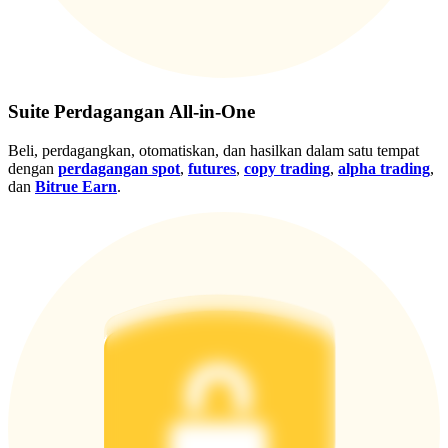
Gabung
Mendaftar
Suite Perdagangan All-in-One
Beli, perdagangkan, otomatiskan, dan hasilkan dalam satu tempat
dengan
perdagangan spot
,
futures
,
copy trading
,
alpha trading
,
dan
Bitrue Earn
.