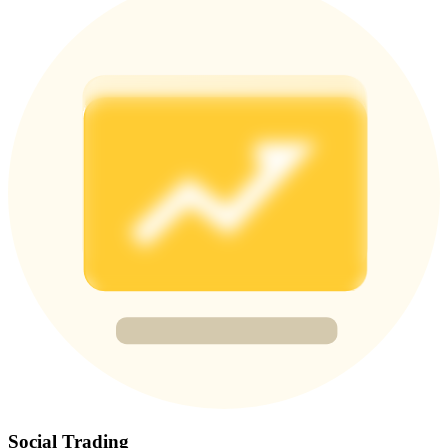
Share 500000 CASHCAT prize pool
Exclusive for BitMart Users
Register & Trade to Win 500,000 USDT
Precious Metals Trading Carnival
Trade Gold & Silver · 33,333 USDT Bonus
USDT New User Exclusive 10% APR
USDT Flexible Staking | Daily Rewards
Social Trading