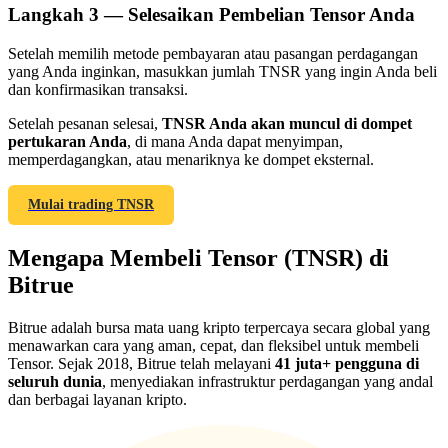
Langkah
3 —
Selesaikan Pembelian Tensor Anda
Setelah memilih metode pembayaran atau pasangan perdagangan
yang Anda inginkan, masukkan jumlah TNSR yang ingin Anda beli
dan konfirmasikan transaksi.
Referensi
Setelah pesanan selesai,
TNSR Anda akan muncul di dompet
pertukaran Anda
, di mana Anda dapat menyimpan,
Undang teman untuk mendapatkan imbalan tunai
memperdagangkan, atau menariknya ke dompet eksternal.
Deposit CASHCAT & Win
Mulai trading TNSR
Mengapa Membeli Tensor (TNSR) di
Bitrue
Bitrue adalah bursa mata uang kripto terpercaya secara global yang
menawarkan cara yang aman, cepat, dan fleksibel untuk membeli
Tensor. Sejak 2018, Bitrue telah melayani
41 juta+ pengguna di
seluruh dunia
, menyediakan infrastruktur perdagangan yang andal
dan berbagai layanan kripto.
Deposit CASHCAT & Win