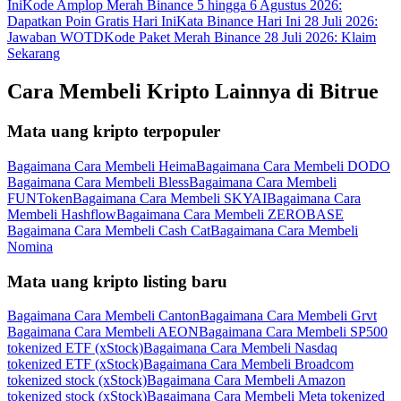
Ini
Kode Amplop Merah Binance 5 hingga 6 Agustus 2026:
Dapatkan Poin Gratis Hari Ini
Kata Binance Hari Ini 28 Juli 2026:
Jawaban WOTD
Kode Paket Merah Binance 28 Juli 2026: Klaim
Sekarang
Cara Membeli Kripto Lainnya di Bitrue
Mata uang kripto terpopuler
Bagaimana Cara Membeli Heima
Bagaimana Cara Membeli DODO
Bagaimana Cara Membeli Bless
Bagaimana Cara Membeli
FUNToken
Bagaimana Cara Membeli SKYAI
Bagaimana Cara
Membeli Hashflow
Bagaimana Cara Membeli ZEROBASE
Bagaimana Cara Membeli Cash Cat
Bagaimana Cara Membeli
Nomina
Mata uang kripto listing baru
Bagaimana Cara Membeli Canton
Bagaimana Cara Membeli Grvt
Bagaimana Cara Membeli AEON
Bagaimana Cara Membeli SP500
tokenized ETF (xStock)
Bagaimana Cara Membeli Nasdaq
tokenized ETF (xStock)
Bagaimana Cara Membeli Broadcom
tokenized stock (xStock)
Bagaimana Cara Membeli Amazon
tokenized stock (xStock)
Bagaimana Cara Membeli Meta tokenized