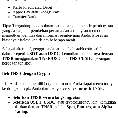
Kartu Kredit atau Debit
Apple Pay atau Google Pay
Transfer Bank
Tips:
Tergantung pada saluran pembelian dan metode pembayaran
yang Anda pilih, pembelian pertama Anda mungkin memerlukan
Mitra Bitrue
menautkan identitas dan informasi pembayaran Anda. Proses ini
biasanya diselesaikan dalam beberapa menit.
Sebagai alternatif, pengguna dapat membeli stablecoin terlebih
dahulu seperti
USDT atau USDC
, kemudian menukarnya dengan
TNSR
menggunakan
TNSR/USDT
or
TNSR/USDC
pasangan
perdagangan spot.
Beli TNSR dengan Crypto
Jika Anda sudah memiliki cryptocurrency, Anda dapat menyetornya
Afiliasi Bitrue
ke dompet crypto Anda dan mengonversinya menjadi TNSR.
Hingga 65% Komisi!
Setorkan TNSR secara langsung
, atau
Setorkan USDT, USDC
, atau cryptocurrency lain, kemudian
tukarkan dengan TNSR melalui
Spot
,
Futures
, atau
Alpha
Trading
.