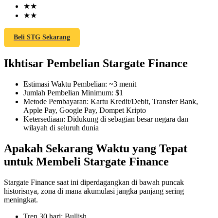
★
★
★
★
Beli STG Sekarang
COIN-M Berjangka
Ikhtisar Pembelian Stargate Finance
Mata Uang Kripto Berjangka
Estimasi Waktu Pembelian
:
~3 menit
Jumlah Pembelian Minimum
:
$1
TradFi
Metode Pembayaran
:
Kartu Kredit/Debit, Transfer Bank,
Apple Pay, Google Pay, Dompet Kripto
Derivatif saham, forex, logam mulia, dan komoditas
Ketersediaan
:
Didukung di sebagian besar negara dan
wilayah di seluruh dunia
Apakah Sekarang Waktu yang Tepat
untuk Membeli Stargate Finance
Stargate Finance saat ini diperdagangkan di bawah puncak
historisnya, zona di mana akumulasi jangka panjang sering
meningkat.
USDC Berjangka
Tren 30 hari
:
Bullish