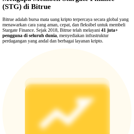
Share 500000 CASHCAT prize pool
(STG) di Bitrue
Bitrue adalah bursa mata uang kripto terpercaya secara global yang
menawarkan cara yang aman, cepat, dan fleksibel untuk membeli
Exclusive for BitMart Users
Stargate Finance. Sejak 2018, Bitrue telah melayani
41 juta+
pengguna di seluruh dunia
, menyediakan infrastruktur
Register & Trade to Win 500,000 USDT
perdagangan yang andal dan berbagai layanan kripto.
Precious Metals Trading Carnival
Trade Gold & Silver · 33,333 USDT Bonus
USDT New User Exclusive 10% APR
USDT Flexible Staking | Daily Rewards