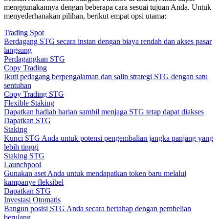
menggunakannya dengan beberapa cara sesuai tujuan Anda. Untuk
menyederhanakan pilihan, berikut empat opsi utama:
Trading Spot
Berdagang STG secara instan dengan biaya rendah dan akses pasar
langsung
Perdagangkan STG
Copy Trading
Ikuti pedagang berpengalaman dan salin strategi STG dengan satu
sentuhan
Copy Trading STG
Flexible Staking
Dapatkan hadiah harian sambil menjaga STG tetap dapat diakses
Dapatkan STG
Staking
Kunci STG Anda untuk potensi pengembalian jangka panjang yang
lebih tinggi
Staking STG
Launchpool
Gunakan aset Anda untuk mendapatkan token baru melalui
kampanye fleksibel
Dapatkan STG
Investasi Otomatis
Bangun posisi STG Anda secara bertahap dengan pembelian
berulang