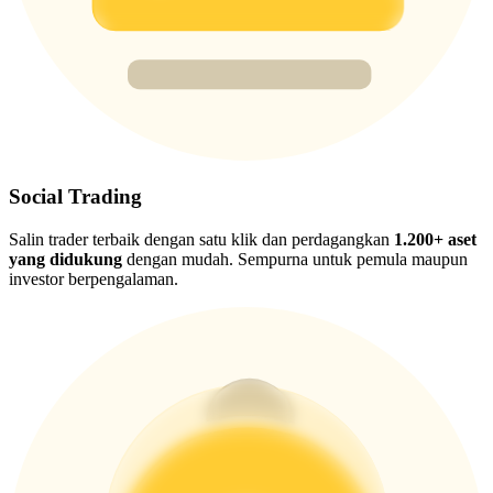
New Listing Futures Fest
Trade New Futures, Win 200,000 USDT
Crypto World Cup 2026: Grand Finale
77,777+3k Rewards
Social Trading
Salin trader terbaik dengan satu klik dan perdagangkan
1.200+ aset
yang didukung
dengan mudah. Sempurna untuk pemula maupun
investor berpengalaman.
Lebih Banyak Acara
Menangkan Hadiah dan Hadiah Eksklusif
Pusat Hadiah