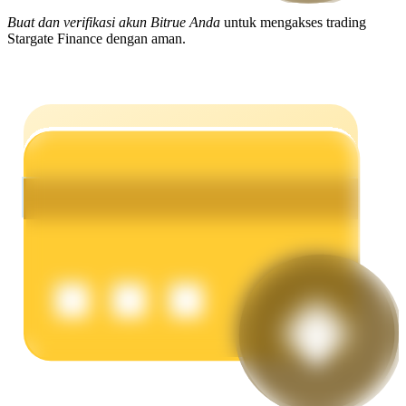
Buat dan verifikasi akun Bitrue Anda
untuk mengakses trading
Menghasilkan
Stargate Finance dengan aman.
Babi Kekuatan
Dapatkan imbalan kompetitif setiap hari