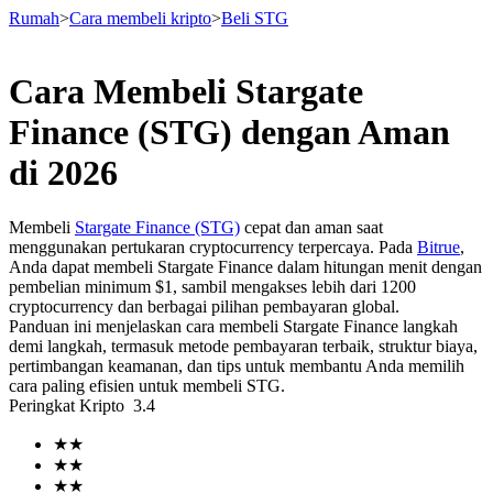
Rumah
>
Cara membeli kripto
>
Beli STG
Cara Membeli Stargate
Berjangka
Finance (STG) dengan Aman
di 2026
Membeli
Stargate Finance (STG)
cepat dan aman saat
menggunakan pertukaran cryptocurrency terpercaya. Pada
Bitrue
,
Anda dapat membeli Stargate Finance dalam hitungan menit dengan
pembelian minimum $1, sambil mengakses lebih dari 1200
cryptocurrency dan berbagai pilihan pembayaran global.
Panduan ini menjelaskan cara membeli Stargate Finance langkah
USDT Berjangka
demi langkah, termasuk metode pembayaran terbaik, struktur biaya,
pertimbangan keamanan, dan tips untuk membantu Anda memilih
Kontrak berjangka menggunakan USDT sebagai jaminannya
cara paling efisien untuk membeli STG.
Peringkat Kripto
3.4
★
★
★
★
★
★