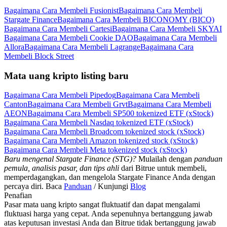
Bagaimana Cara Membeli Fusionist
Bagaimana Cara Membeli
Stargate Finance
Bagaimana Cara Membeli BICONOMY (BICO)
Bagaimana Cara Membeli Cartesi
Bagaimana Cara Membeli SKYAI
Bagaimana Cara Membeli Cookie DAO
Bagaimana Cara Membeli
Allora
Bagaimana Cara Membeli Lagrange
Bagaimana Cara
Membeli Block Street
Mata uang kripto listing baru
Bagaimana Cara Membeli Pipedog
Bagaimana Cara Membeli
Canton
Bagaimana Cara Membeli Grvt
Bagaimana Cara Membeli
AEON
Bagaimana Cara Membeli SP500 tokenized ETF (xStock)
Bagaimana Cara Membeli Nasdaq tokenized ETF (xStock)
Bagaimana Cara Membeli Broadcom tokenized stock (xStock)
Bagaimana Cara Membeli Amazon tokenized stock (xStock)
Bagaimana Cara Membeli Meta tokenized stock (xStock)
Baru mengenal Stargate Finance (STG)?
Mulailah dengan
panduan
pemula, analisis pasar, dan tips ahli
dari Bitrue untuk membeli,
memperdagangkan, dan mengelola Stargate Finance Anda dengan
percaya diri. Baca
Panduan
/ Kunjungi
Blog
Penafian
Pasar mata uang kripto sangat fluktuatif dan dapat mengalami
fluktuasi harga yang cepat. Anda sepenuhnya bertanggung jawab
atas keputusan investasi Anda dan Bitrue tidak bertanggung jawab