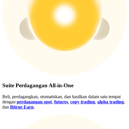
Gabung
Mendaftar
Suite Perdagangan All-in-One
Beli, perdagangkan, otomatiskan, dan hasilkan dalam satu tempat
dengan
perdagangan spot
,
futures
,
copy trading
,
alpha trading
,
dan
Bitrue Earn
.