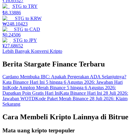
₹
16.65527
STG
to
TRY
₺
8.33886
STG
to
KRW
₩
248.10423
STG
to
CAD
$
0.24506
STG
to
JPY
¥
27.68652
Lebih Banyak Konversi Kripto
Berita Stargate Finance Terbaru
Cardano Membuka IBC: Apakah Pergerakan ADA Selanjutnya?
Kata Binance Hari Ini 5 hingga 6 Agustus 2026: Jawaban Hari
Ini
Kode Amplop Merah Binance 5 hingga 6 Agustus 2026:
Dapatkan Poin Gratis Hari Ini
Kata Binance Hari Ini 28 Juli 2026:
Jawaban WOTD
Kode Paket Merah Binance 28 Juli 2026: Klaim
Sekarang
Cara Membeli Kripto Lainnya di Bitrue
Mata uang kripto terpopuler