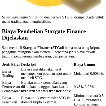
Penguncian BTR
Selesaikan pembelian Anda
dan periksa STG di dompet Anda untuk
mulai trading atau menghasilkan.
Investasi eksklusif untuk pemegang BTR
Biaya Pembelian Stargate Finance
Dijelaskan
Saat membeli
Stargate Finance (STG)
di bursa mata uang kripto,
pengguna mungkin akan menemui beberapa jenis biaya terkait
trading, pemrosesan pembayaran, dan penarikan.
Jenis Biaya
Deskripsi
Biaya Umum
Biaya yang dikenakan saat
Pinjaman
Biaya
menempatkan pesanan spot untuk
Mulai dari 0,0089%
Trading
membeli STG.
Layanan pinjaman yang didukung Crypto
Biaya
Berlaku untuk pembelian yang
Pemrosesan
dilakukan menggunakan
kartu
0,45%-3,03%
Pembayaran
kredit/debit atau transfer bank
.
Minimum setara 0,5
Biaya
Biaya untuk mentransfer STG ke
USDT, tergantung
Penarikan
dompet kripto eksternal.
kondisi jaringan