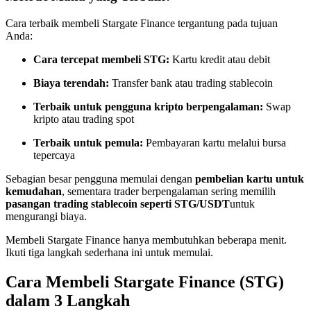
Menjadi Pedagang Salinan
Cara terbaik membeli Stargate Finance tergantung pada tujuan
Nikmati pembagian keuntungan dan komisi copy trading
Anda:
Cara tercepat membeli STG:
Kartu kredit atau debit
Biaya terendah:
Transfer bank atau trading stablecoin
Terbaik untuk pengguna kripto berpengalaman:
Swap
kripto atau trading spot
Terbaik untuk pemula:
Pembayaran kartu melalui bursa
tepercaya
Informasi
Sebagian besar pengguna memulai dengan
pembelian kartu untuk
kemudahan
, sementara trader berpengalaman sering memilih
Analisis data besar termasuk info perdagangan, dll.
pasangan trading stablecoin seperti STG/USDT
untuk
mengurangi biaya.
Membeli Stargate Finance hanya membutuhkan beberapa menit.
Ikuti tiga langkah sederhana ini untuk memulai.
Cara Membeli Stargate Finance (STG)
dalam 3 Langkah