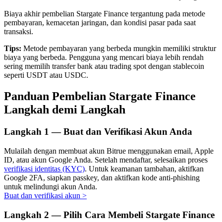
Biaya akhir pembelian Stargate Finance tergantung pada metode
pembayaran, kemacetan jaringan, dan kondisi pasar pada saat
transaksi.
Investasi Otomatis
Tips:
Metode pembayaran yang berbeda mungkin memiliki struktur
biaya yang berbeda. Pengguna yang mencari biaya lebih rendah
Raih keuntungan jangka panjang dan kepentingan fleksibel
sering memilih transfer bank atau trading spot dengan stablecoin
seperti USDT atau USDC.
Panduan Pembelian Stargate Finance
Langkah demi Langkah
Langkah
1 —
Buat dan Verifikasi Akun Anda
Mulailah dengan membuat akun Bitrue menggunakan email, Apple
ID, atau akun Google Anda. Setelah mendaftar, selesaikan proses
Pelajari Staking
verifikasi identitas (KYC)
. Untuk keamanan tambahan, aktifkan
Google 2FA, siapkan passkey, dan aktifkan kode anti-phishing
Pelajari tentang mendapatkan penghasilan pasif
untuk melindungi akun Anda.
Buat dan verifikasi akun
>
Bitrue
AI
Langkah
2 —
Pilih Cara Membeli Stargate Finance