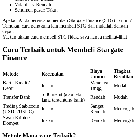
Volatilitas
:
Rendah
Kontrak berjangka menggunakan USDC sebagai jaminannya
Sentimen pasar
:
Takut
Apakah Anda berencana membeli Stargate Finance (STG) hari ini?
Temukan cara pengguna lain membeli STG dan mulailah dengan
cepat:
Ya, tunjukkan cara membeli STG
Tidak, saya hanya melihat-lihat
Cara Terbaik untuk Membeli Stargate
Finance
Copy Trading
Biaya
Tingkat
Metode
Kecepatan
Umum
Kesulitan
Bergabunglah dengan pedagang top
Kartu Kredit /
Menengah–
Instan
Mudah
Debit
Tinggi
5-30 menit (atau lebih
Transfer Bank
Rendah
Mudah
lama tergantung bank)
Trading Stablecoin
Sangat
Instan
Menengah
(USDT/USDC)
Rendah
Swap Kripto /
Instan
Rendah
Menengah
Dompet
Metode Mana yang Terbaik?