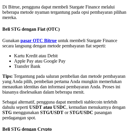
Di Bitrue, pengguna dapat membeli Stargate Finance melalui
beberapa metode nyaman tergantung pada opsi pembayaran pilihan
mereka.
Beli STG dengan Fiat (OTC)
Mitra Bitrue
Gunakan
pasar OTC Bitrue
untuk membeli Stargate Finance
secara langsung dengan metode pembayaran fiat seperti:
Kartu Kredit atau Debit
Apple Pay atau Google Pay
Transfer Bank
Tips:
Tergantung pada saluran pembelian dan metode pembayaran
yang Anda pilih, pembelian pertama Anda mungkin memerlukan
menautkan identitas dan informasi pembayaran Anda. Proses ini
biasanya diselesaikan dalam beberapa menit.
Afiliasi Bitrue
Sebagai alternatif, pengguna dapat membeli stablecoin terlebih
Hingga 65% Komisi!
dahulu seperti
USDT atau USDC
, kemudian menukarnya dengan
STG
menggunakan
STG/USDT
or
STG/USDC
pasangan
perdagangan spot.
Beli STG dengan Crypto