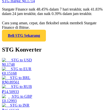
STG
Harga
: $
0.1714
Stargate Finance naik 48.45% dalam 7 hari terakhir, naik 41.83%
dalam 24 jam terakhir, dan naik 0.39% dalam jam terakhir.
Cara yang aman, cepat, dan fleksibel untuk membeli Stargate
Finance di Bitrue.
Beli STG Sekarang
STG Konverter
STG
to
USD
$
0.1748
STG
to
EUR
€
0.15168
STG
to
BRL
R$
0.89561
STG
to
RUB
₽
14.50933
STG
to
GBP
£
0.12993
STG
to
INR