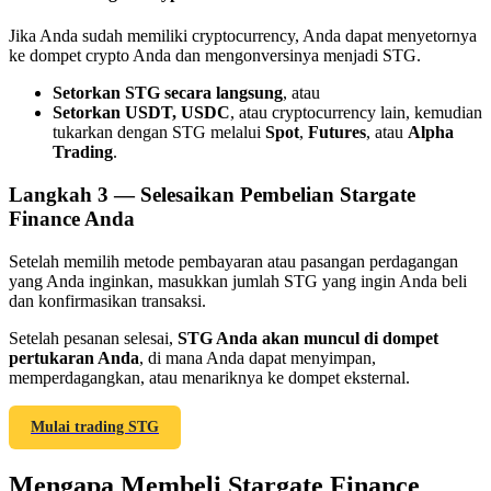
Jika Anda sudah memiliki cryptocurrency, Anda dapat menyetornya
ke dompet crypto Anda dan mengonversinya menjadi STG.
Setorkan STG secara langsung
, atau
Setorkan USDT, USDC
, atau cryptocurrency lain, kemudian
Referensi
tukarkan dengan STG melalui
Spot
,
Futures
, atau
Alpha
Trading
.
Undang teman untuk mendapatkan imbalan tunai
Langkah
3 —
Selesaikan Pembelian Stargate
Deposit CASHCAT & Win
Finance Anda
Setelah memilih metode pembayaran atau pasangan perdagangan
yang Anda inginkan, masukkan jumlah STG yang ingin Anda beli
dan konfirmasikan transaksi.
Setelah pesanan selesai,
STG Anda akan muncul di dompet
pertukaran Anda
, di mana Anda dapat menyimpan,
memperdagangkan, atau menariknya ke dompet eksternal.
Mulai trading STG
Deposit CASHCAT & Win
Mengapa Membeli Stargate Finance