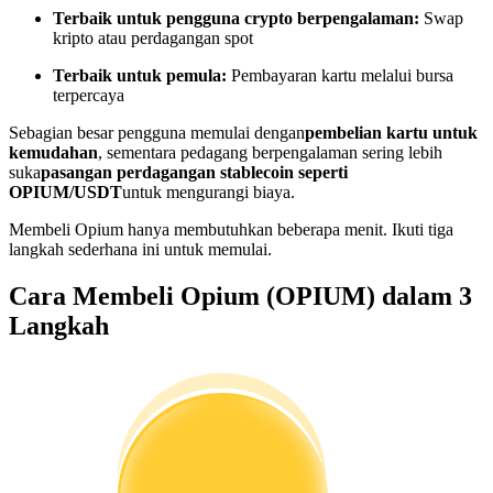
Menjadi Pedagang Salinan
Terbaik untuk pengguna crypto berpengalaman:
Swap
kripto atau perdagangan spot
Nikmati pembagian keuntungan dan komisi copy trading
Terbaik untuk pemula:
Pembayaran kartu melalui bursa
terpercaya
Sebagian besar pengguna memulai dengan
pembelian kartu untuk
kemudahan
, sementara pedagang berpengalaman sering lebih
suka
pasangan perdagangan stablecoin seperti
OPIUM/USDT
untuk mengurangi biaya.
Membeli Opium hanya membutuhkan beberapa menit. Ikuti tiga
langkah sederhana ini untuk memulai.
Informasi
Cara Membeli Opium (OPIUM) dalam 3
Analisis data besar termasuk info perdagangan, dll.
Langkah