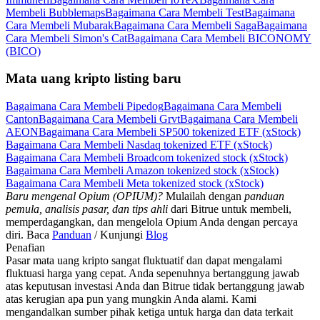
Membeli Bubblemaps
Bagaimana Cara Membeli Test
Bagaimana
Cara Membeli Mubarak
Bagaimana Cara Membeli Saga
Bagaimana
Cara Membeli Simon's Cat
Bagaimana Cara Membeli BICONOMY
(BICO)
Mata uang kripto listing baru
Bagaimana Cara Membeli Pipedog
Bagaimana Cara Membeli
Canton
Bagaimana Cara Membeli Grvt
Bagaimana Cara Membeli
AEON
Bagaimana Cara Membeli SP500 tokenized ETF (xStock)
Bagaimana Cara Membeli Nasdaq tokenized ETF (xStock)
Bagaimana Cara Membeli Broadcom tokenized stock (xStock)
Bagaimana Cara Membeli Amazon tokenized stock (xStock)
Bagaimana Cara Membeli Meta tokenized stock (xStock)
Baru mengenal Opium (OPIUM)?
Mulailah dengan
panduan
pemula, analisis pasar, dan tips ahli
dari Bitrue untuk membeli,
memperdagangkan, dan mengelola Opium Anda dengan percaya
diri. Baca
Panduan
/ Kunjungi
Blog
Penafian
Pasar mata uang kripto sangat fluktuatif dan dapat mengalami
fluktuasi harga yang cepat. Anda sepenuhnya bertanggung jawab
atas keputusan investasi Anda dan Bitrue tidak bertanggung jawab
atas kerugian apa pun yang mungkin Anda alami. Kami
mengandalkan sumber pihak ketiga untuk harga dan data terkait