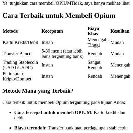
Ya, tunjukkan cara membeli OPIUM
Tidak, saya hanya melihat-lihat
Kontrak berjangka menggunakan USDC sebagai jaminannya
Cara Terbaik untuk Membeli Opium
Biaya
Metode
Kecepatan
Kesulitan
Khas
Menengah–
Kartu Kredit/Debit
Instan
Mudah
Tinggi
5-30 menit (atau lebih
Transfer Banco
Rendah
Mudah
lama tergantung bank)
Trading Stablecoin
Sangat
Instan
Menengah
Copy Trading
(USDT/USDC)
Rendah
Pertukaran
Instan
Rendah
Menengah
Bergabunglah dengan pedagang top
Kripto/Dompet
Metode Mana yang Terbaik?
Cara terbaik untuk membeli Opium tergantung pada tujuan Anda:
Cara tercepat untuk membeli OPIUM:
Kartu kredit atau
debit
Biaya terendah:
Transfer bank atau perdagangan stablecoin