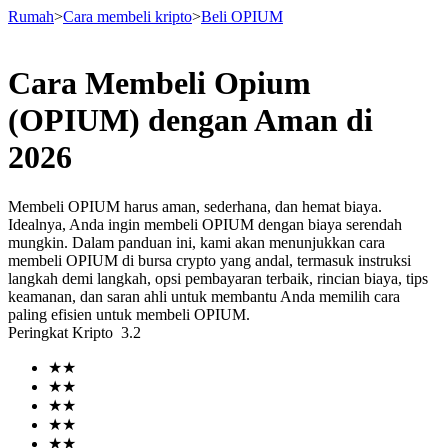
Rumah
>
Cara membeli kripto
>
Beli OPIUM
Cara Membeli Opium
Berjangka
(OPIUM) dengan Aman di
2026
Membeli OPIUM harus aman, sederhana, dan hemat biaya.
Idealnya, Anda ingin membeli OPIUM dengan biaya serendah
mungkin. Dalam panduan ini, kami akan menunjukkan cara
membeli OPIUM di bursa crypto yang andal, termasuk instruksi
langkah demi langkah, opsi pembayaran terbaik, rincian biaya, tips
keamanan, dan saran ahli untuk membantu Anda memilih cara
USDT Berjangka
paling efisien untuk membeli OPIUM.
Peringkat Kripto
3.2
Kontrak berjangka menggunakan USDT sebagai jaminannya
★
★
★
★
★
★
★
★
★
★