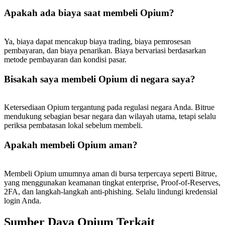
USDT New User Exclusive 10% APR
Apakah ada biaya saat membeli Opium?
USDT Flexible Staking | Daily Rewards
Ya, biaya dapat mencakup biaya trading, biaya pemrosesan
pembayaran, dan biaya penarikan. Biaya bervariasi berdasarkan
metode pembayaran dan kondisi pasar.
BTC New User Exclusive: 6.5% APR
Bisakah saya membeli Opium di negara saya?
BTC Flexible Staking | Daily Rewards
Ketersediaan Opium tergantung pada regulasi negara Anda. Bitrue
mendukung sebagian besar negara dan wilayah utama, tetapi selalu
periksa pembatasan lokal sebelum membeli.
Apakah membeli Opium aman?
Membeli Opium umumnya aman di bursa terpercaya seperti Bitrue,
yang menggunakan keamanan tingkat enterprise, Proof-of-Reserves,
Lebih Banyak Acara
2FA, dan langkah-langkah anti-phishing. Selalu lindungi kredensial
Menangkan Hadiah dan Hadiah Eksklusif
login Anda.
Pusat Hadiah
Sumber Daya Opium Terkait