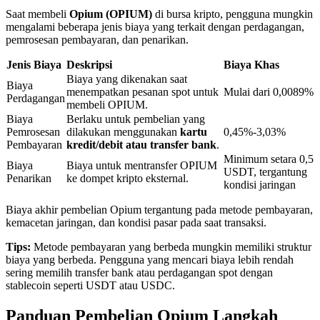
Saat membeli
Opium (OPIUM)
di bursa kripto, pengguna mungkin
mengalami beberapa jenis biaya yang terkait dengan perdagangan,
pemrosesan pembayaran, dan penarikan.
Penguncian BTR
Jenis Biaya
Deskripsi
Biaya Khas
Investasi eksklusif untuk pemegang BTR
Biaya yang dikenakan saat
Biaya
menempatkan pesanan spot untuk
Mulai dari 0,0089%
Perdagangan
membeli OPIUM.
Biaya
Berlaku untuk pembelian yang
Pemrosesan
dilakukan menggunakan
kartu
0,45%-3,03%
Pembayaran
kredit/debit atau transfer bank
.
Minimum setara 0,5
Biaya
Biaya untuk mentransfer OPIUM
USDT, tergantung
Penarikan
ke dompet kripto eksternal.
kondisi jaringan
Biaya akhir pembelian Opium tergantung pada metode pembayaran,
Pinjaman
kemacetan jaringan, dan kondisi pasar pada saat transaksi.
Layanan pinjaman yang didukung Crypto
Tips:
Metode pembayaran yang berbeda mungkin memiliki struktur
biaya yang berbeda. Pengguna yang mencari biaya lebih rendah
sering memilih transfer bank atau perdagangan spot dengan
stablecoin seperti USDT atau USDC.
Panduan Pembelian Opium Langkah