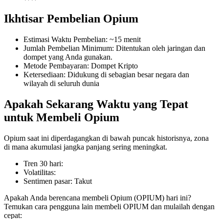
Ikhtisar Pembelian Opium
Estimasi Waktu Pembelian
:
~15 menit
COIN-M Berjangka
Jumlah Pembelian Minimum
:
Ditentukan oleh jaringan dan
dompet yang Anda gunakan.
Mata Uang Kripto Berjangka
Metode Pembayaran
:
Dompet Kripto
Ketersediaan
:
Didukung di sebagian besar negara dan
wilayah di seluruh dunia
TradFi
Apakah Sekarang Waktu yang Tepat
Derivatif saham, forex, logam mulia, dan komoditas
untuk Membeli Opium
Opium saat ini diperdagangkan di bawah puncak historisnya, zona
di mana akumulasi jangka panjang sering meningkat.
Tren 30 hari
:
Volatilitas
:
Sentimen pasar
:
Takut
Apakah Anda berencana membeli Opium (OPIUM) hari ini?
Temukan cara pengguna lain membeli OPIUM dan mulailah dengan
USDC Berjangka
cepat: