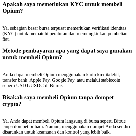
Deposit & Trade BTC to Share 25000 USDT prize pool!
Apakah saya memerlukan KYC untuk membeli
Opium?
Ya, sebagian besar bursa terpusat memerlukan verifikasi identitas
Deposit CASHCAT & Win
(KYC) untuk mematuhi peraturan dan memungkinkan pembelian
Share 500000 CASHCAT prize pool
fiat.
Metode pembayaran apa yang dapat saya gunakan
untuk membeli Opium?
Exclusive for BitMart Users
Anda dapat membeli Opium menggunakan kartu kredit/debit,
Register & Trade to Win 500,000 USDT
transfer bank, Apple Pay, Google Pay, atau melalui stablecoin
seperti USDT/USDC di Bitrue.
Bisakah saya membeli Opium tanpa dompet
Precious Metals Trading Carnival
crypto?
Trade Gold & Silver · 33,333 USDT Bonus
Ya, Anda dapat membeli Opium langsung di bursa seperti Bitrue
tanpa dompet pribadi. Namun, menggunakan dompet Anda sendiri
disarankan untuk keamanan dan kontrol yang lebih baik.