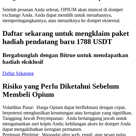
Setelah pesanan Anda selesai, OPIUM akan muncul di dompet
exchange Anda. Anda dapat memilih untuk menahannya,
memperdagangkannya, atau menariknya ke dompet eksternal.
Daftar sekarang untuk mengklaim paket
Mitra Bitrue
hadiah pendatang baru 1788 USDT
Bergabunglah dengan Bitrue untuk mendapatkan
hadiah eksklusif
Daftar Sekarang
Risiko yang Perlu Diketahui Sebelum
Membeli Opium
Afiliasi Bitrue
Volatilitas Pasar
:
Harga Opium dapat berfluktuasi dengan cepat,
Hingga 65% Komisi!
berpotensi menghasilkan keuntungan atau kerugian yang signifikan.
Tanggung Jawab Penyimpanan
:
Anda bertanggung jawab untuk
mengamankan aset kripto Anda; kehilangan akses ke dompet Anda
dapat mengakibatkan kerugian permanen.
Penipuan Phishing
:
Waspadai situs web, email, atau pesan palsu