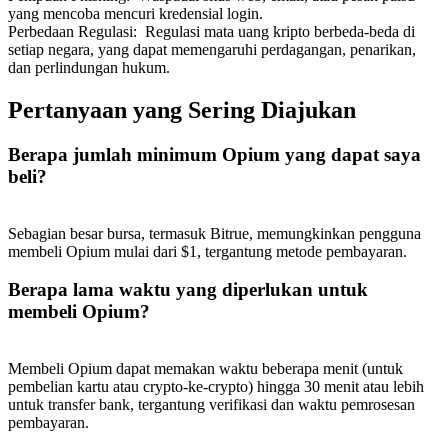
yang mencoba mencuri kredensial login.
Perbedaan Regulasi
:
Regulasi mata uang kripto berbeda-beda di
setiap negara, yang dapat memengaruhi perdagangan, penarikan,
dan perlindungan hukum.
Pertanyaan yang Sering Diajukan
Referensi
Undang teman untuk mendapatkan imbalan tunai
Berapa jumlah minimum Opium yang dapat saya
beli?
BTC Welcome Rewards
Sebagian besar bursa, termasuk Bitrue, memungkinkan pengguna
membeli Opium mulai dari $1, tergantung metode pembayaran.
Berapa lama waktu yang diperlukan untuk
membeli Opium?
Membeli Opium dapat memakan waktu beberapa menit (untuk
pembelian kartu atau crypto-ke-crypto) hingga 30 menit atau lebih
untuk transfer bank, tergantung verifikasi dan waktu pemrosesan
BTC Welcome Rewards
pembayaran.