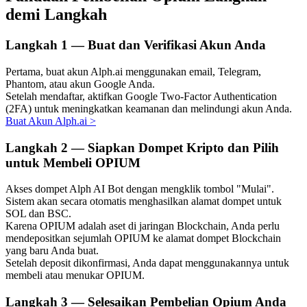
demi Langkah
Langkah
1 —
Buat dan Verifikasi Akun Anda
Investasi Otomatis
Pertama, buat akun Alph.ai menggunakan email, Telegram,
Phantom, atau akun Google Anda.
Raih keuntungan jangka panjang dan kepentingan fleksibel
Setelah mendaftar, aktifkan Google Two-Factor Authentication
(2FA) untuk meningkatkan keamanan dan melindungi akun Anda.
Buat Akun Alph.ai
>
Langkah
2 —
Siapkan Dompet Kripto dan Pilih
untuk Membeli OPIUM
Akses dompet Alph AI Bot dengan mengklik tombol "Mulai".
Sistem akan secara otomatis menghasilkan alamat dompet untuk
SOL dan BSC.
Pelajari Staking
Karena OPIUM adalah aset di jaringan Blockchain, Anda perlu
mendepositkan sejumlah OPIUM ke alamat dompet Blockchain
Pelajari tentang mendapatkan penghasilan pasif
yang baru Anda buat.
Setelah deposit dikonfirmasi, Anda dapat menggunakannya untuk
Bitrue
AI
membeli atau menukar OPIUM.
Langkah
3 —
Selesaikan Pembelian Opium Anda