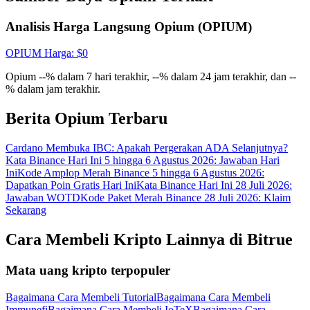
Gabung
Mendaftar
Analisis Harga Langsung Opium (OPIUM)
OPIUM
Harga
: $
0
Opium --% dalam 7 hari terakhir, --% dalam 24 jam terakhir, dan --
% dalam jam terakhir.
Berita Opium Terbaru
Cardano Membuka IBC: Apakah Pergerakan ADA Selanjutnya?
Kata Binance Hari Ini 5 hingga 6 Agustus 2026: Jawaban Hari
Ini
Kode Amplop Merah Binance 5 hingga 6 Agustus 2026:
Dapatkan Poin Gratis Hari Ini
Kata Binance Hari Ini 28 Juli 2026:
Jawaban WOTD
Kode Paket Merah Binance 28 Juli 2026: Klaim
Sekarang
Cara Membeli Kripto Lainnya di Bitrue
Mata uang kripto terpopuler
Bagaimana Cara Membeli Tutorial
Bagaimana Cara Membeli
Immunefi
Bagaimana Cara Membeli IoTeX
Bagaimana Cara