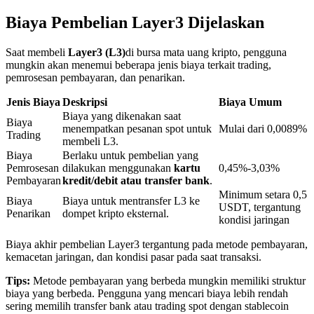
Biaya Pembelian Layer3 Dijelaskan
Penguncian BTR
Saat membeli
Layer3 (L3)
di bursa mata uang kripto, pengguna
mungkin akan menemui beberapa jenis biaya terkait trading,
Investasi eksklusif untuk pemegang BTR
pemrosesan pembayaran, dan penarikan.
Jenis Biaya
Deskripsi
Biaya Umum
Biaya yang dikenakan saat
Biaya
menempatkan pesanan spot untuk
Mulai dari 0,0089%
Trading
membeli L3.
Biaya
Berlaku untuk pembelian yang
Pemrosesan
dilakukan menggunakan
kartu
0,45%-3,03%
Pembayaran
kredit/debit atau transfer bank
.
Minimum setara 0,5
Biaya
Biaya untuk mentransfer L3 ke
USDT, tergantung
Pinjaman
Penarikan
dompet kripto eksternal.
kondisi jaringan
Layanan pinjaman yang didukung Crypto
Biaya akhir pembelian Layer3 tergantung pada metode pembayaran,
kemacetan jaringan, dan kondisi pasar pada saat transaksi.
Tips:
Metode pembayaran yang berbeda mungkin memiliki struktur
biaya yang berbeda. Pengguna yang mencari biaya lebih rendah
sering memilih transfer bank atau trading spot dengan stablecoin