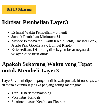
Beli L3 Sekarang
Ikhtisar Pembelian Layer3
COIN-M Berjangka
Mata Uang Kripto Berjangka
Estimasi Waktu Pembelian
:
~3 menit
Jumlah Pembelian Minimum
:
$1
Metode Pembayaran
:
Kartu Kredit/Debit, Transfer Bank,
Apple Pay, Google Pay, Dompet Kripto
TradFi
Ketersediaan
:
Didukung di sebagian besar negara dan
wilayah di seluruh dunia
Derivatif saham, forex, logam mulia, dan komoditas
Apakah Sekarang Waktu yang Tepat
untuk Membeli Layer3
Layer3 saat ini diperdagangkan di bawah puncak historisnya, zona
di mana akumulasi jangka panjang sering meningkat.
Tren 30 hari
:
menyamping
Volatilitas
:
Rendah
Sentimen pasar
:
Ketakutan Ekstrem
USDC Berjangka