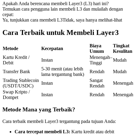
Apakah Anda berencana membeli Layer3 (L3) hari ini?
Kontrak berjangka menggunakan USDC sebagai jaminannya
Temukan cara pengguna lain membeli L3 dan mulailah dengan
cepat:
Ya, tunjukkan cara membeli L3
Tidak, saya hanya melihat-lihat
Cara Terbaik untuk Membeli Layer3
Biaya
Tingkat
Metode
Kecepatan
Umum
Kesulitan
Kartu Kredit /
Menengah–
Instan
Mudah
Debit
Tinggi
Copy Trading
5-30 menit (atau lebih
Transfer Bank
Rendah
Mudah
lama tergantung bank)
Bergabunglah dengan pedagang top
Trading Stablecoin
Sangat
Instan
Menengah
(USDT/USDC)
Rendah
Swap Kripto /
Instan
Rendah
Menengah
Dompet
Metode Mana yang Terbaik?
Cara terbaik membeli Layer3 tergantung pada tujuan Anda:
Cara tercepat membeli L3:
Kartu kredit atau debit