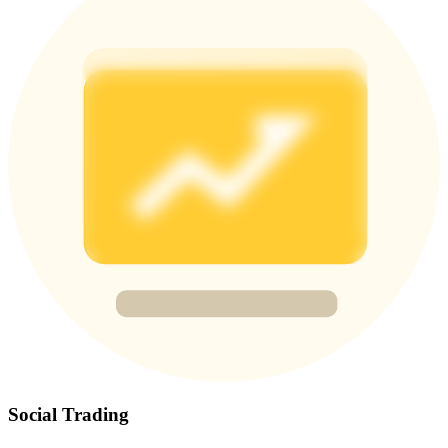
Share 500000 CASHCAT prize pool
Exclusive for BitMart Users
Register & Trade to Win 500,000 USDT
Precious Metals Trading Carnival
Trade Gold & Silver · 33,333 USDT Bonus
USDT New User Exclusive 10% APR
USDT Flexible Staking | Daily Rewards
Social Trading