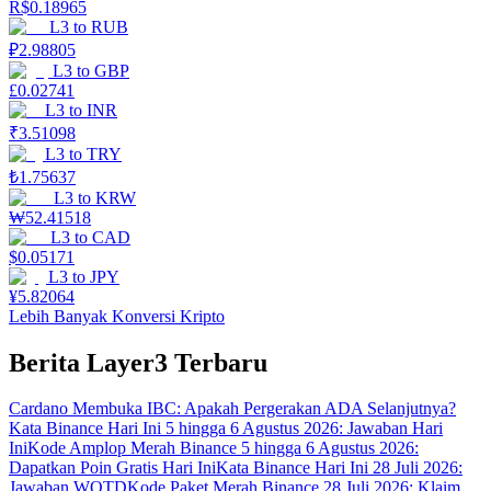
R$
0.18965
L3
to
RUB
₽
2.98805
L3
to
GBP
£
0.02741
L3
to
INR
₹
3.51098
L3
to
TRY
₺
1.75637
L3
to
KRW
₩
52.41518
L3
to
CAD
$
0.05171
L3
to
JPY
¥
5.82064
Lebih Banyak Konversi Kripto
Berita Layer3 Terbaru
Cardano Membuka IBC: Apakah Pergerakan ADA Selanjutnya?
Kata Binance Hari Ini 5 hingga 6 Agustus 2026: Jawaban Hari
Ini
Kode Amplop Merah Binance 5 hingga 6 Agustus 2026:
Dapatkan Poin Gratis Hari Ini
Kata Binance Hari Ini 28 Juli 2026:
Jawaban WOTD
Kode Paket Merah Binance 28 Juli 2026: Klaim