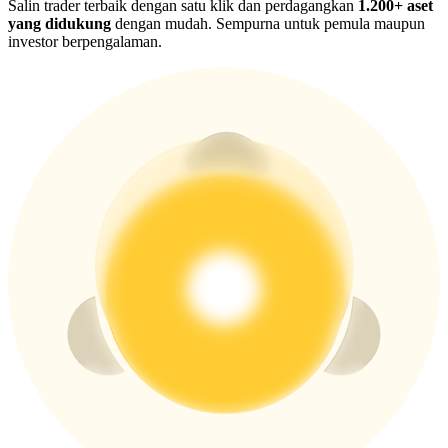
New Listing Futures Fest
Salin trader terbaik dengan satu klik dan perdagangkan
1.200+ aset
yang didukung
dengan mudah. Sempurna untuk pemula maupun
Trade New Futures, Win 200,000 USDT
investor berpengalaman.
Crypto World Cup 2026: Grand Finale
77,777+3k Rewards
Lebih Banyak Acara
Menangkan Hadiah dan Hadiah Eksklusif
Pusat Hadiah