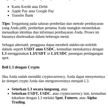
Kartu Kredit atau Debit
Apple Pay atau Google Pay
Transfer Bank
Tips:
Tergantung pada saluran pembelian dan metode pembayaran
yang Anda pilih, pembelian pertama Anda mungkin memerlukan
Mitra Bitrue
menautkan identitas dan informasi pembayaran Anda. Proses ini
biasanya diselesaikan dalam beberapa menit.
Sebagai alternatif, pengguna dapat membeli stablecoin terlebih
dahulu seperti
USDT atau USDC
, kemudian menukarnya dengan
L3
menggunakan
L3/USDT
or
L3/USDC
pasangan perdagangan
spot.
Beli L3 dengan Crypto
Jika Anda sudah memiliki cryptocurrency, Anda dapat menyetornya
Afiliasi Bitrue
ke dompet crypto Anda dan mengonversinya menjadi L3.
Hingga 65% Komisi!
Setorkan L3 secara langsung
, atau
Setorkan USDT, USDC
, atau cryptocurrency lain, kemudian
tukarkan dengan L3 melalui
Spot
,
Futures
, atau
Alpha
Trading
.