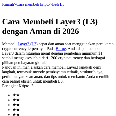
Rumah
>
Cara membeli kripto
>
Beli L3
Cara Membeli Layer3 (L3)
Berjangka
dengan Aman di 2026
Membeli
Layer3 (L3)
cepat dan aman saat menggunakan pertukaran
cryptocurrency terpercaya. Pada
Bitrue
, Anda dapat membeli
Layer3 dalam hitungan menit dengan pembelian minimum $1,
sambil mengakses lebih dari 1200 cryptocurrency dan berbagai
pilihan pembayaran global.
Panduan ini menjelaskan cara membeli Layer3 langkah demi
langkah, termasuk metode pembayaran terbaik, struktur biaya,
pertimbangan keamanan, dan tips untuk membantu Anda memilih
USDT Berjangka
cara paling efisien untuk membeli L3.
Peringkat Kripto
3
Kontrak berjangka menggunakan USDT sebagai jaminannya
★
★
★
★
★
★
★
★
★
★