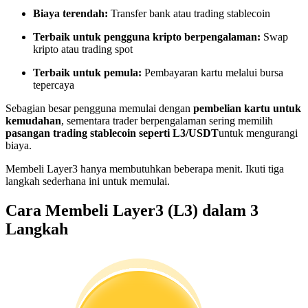
Menjadi Pedagang Salinan
Biaya terendah:
Transfer bank atau trading stablecoin
Nikmati pembagian keuntungan dan komisi copy trading
Terbaik untuk pengguna kripto berpengalaman:
Swap
kripto atau trading spot
Terbaik untuk pemula:
Pembayaran kartu melalui bursa
tepercaya
Sebagian besar pengguna memulai dengan
pembelian kartu untuk
kemudahan
, sementara trader berpengalaman sering memilih
pasangan trading stablecoin seperti L3/USDT
untuk mengurangi
biaya.
Membeli Layer3 hanya membutuhkan beberapa menit. Ikuti tiga
Informasi
langkah sederhana ini untuk memulai.
Analisis data besar termasuk info perdagangan, dll.
Cara Membeli Layer3 (L3) dalam 3
Langkah