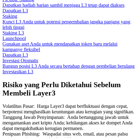
Dapatkan hadiah harian sambil menjaga L3 tetap dapat diakses
Dapatkan L3
Staking
Kunci L3 Anda untuk potensi pengembalian jangka panjang yang
lebih tinggi
Staking L3
Launchpool
Gunakan aset Anda untuk mendapatkan token baru melalui
kampanye fleksibel
Dapatkan L3
Investasi Otomatis
Bangun posisi L3 Anda secara bertahap dengan pembelian berulang
Investasikan L3
Risiko yang Perlu Diketahui Sebelum
Membeli Layer3
Volatilitas Pasar
:
Harga Layer3 dapat berfluktuasi dengan cepat,
berpotensi menghasilkan keuntungan atau kerugian yang signifikan.
Tanggung Jawab Penyimpanan
:
Anda bertanggung jawab untuk
mengamankan aset kripto Anda; kehilangan akses ke dompet Anda
dapat mengakibatkan kerugian permanen.
Penipuan Phishing
:
Waspadai situs web, email, atau pesan palsu