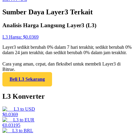
Sumber Daya Layer3 Terkait
Analisis Harga Langsung Layer3 (L3)
L3
Harga
: $
0.0369
Layer3 sedikit berubah 0% dalam 7 hari terakhir, sedikit berubah 0%
dalam 24 jam terakhir, dan sedikit berubah 0% dalam jam terakhir.
Cara yang aman, cepat, dan fleksibel untuk membeli Layer3 di
Bitrue.
Beli L3 Sekarang
L3 Konverter
L3
to
USD
$
0.0369
L3
to
EUR
€
0.03195
L3
to
BRL