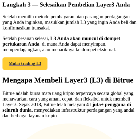
Langkah
3 —
Selesaikan Pembelian Layer3 Anda
Setelah memilih metode pembayaran atau pasangan perdagangan
yang Anda inginkan, masukkan jumlah L3 yang ingin Anda beli dan
konfirmasikan transaksi.
Referensi
Setelah pesanan selesai,
L3 Anda akan muncul di dompet
pertukaran Anda
, di mana Anda dapat menyimpan,
Undang teman untuk mendapatkan imbalan tunai
memperdagangkan, atau menariknya ke dompet eksternal.
Deposit CASHCAT & Win
Mulai trading L3
Mengapa Membeli Layer3 (L3) di Bitrue
Bitrue adalah bursa mata uang kripto terpercaya secara global yang
menawarkan cara yang aman, cepat, dan fleksibel untuk membeli
Layer3. Sejak 2018, Bitrue telah melayani
41 juta+ pengguna di
seluruh dunia
, menyediakan infrastruktur perdagangan yang andal
dan berbagai layanan kripto.
Deposit CASHCAT & Win