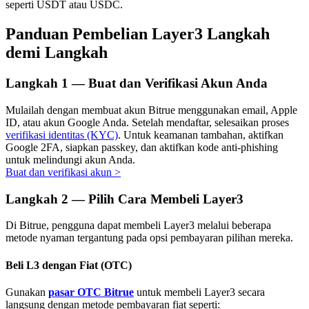
seperti USDT atau USDC.
Panduan Pembelian Layer3 Langkah
demi Langkah
Investasi Otomatis
Langkah
1 —
Buat dan Verifikasi Akun Anda
Raih keuntungan jangka panjang dan kepentingan fleksibel
Mulailah dengan membuat akun Bitrue menggunakan email, Apple
ID, atau akun Google Anda. Setelah mendaftar, selesaikan proses
verifikasi identitas (KYC)
. Untuk keamanan tambahan, aktifkan
Google 2FA, siapkan passkey, dan aktifkan kode anti-phishing
untuk melindungi akun Anda.
Buat dan verifikasi akun
>
Langkah
2 —
Pilih Cara Membeli Layer3
Di Bitrue, pengguna dapat membeli Layer3 melalui beberapa
Pelajari Staking
metode nyaman tergantung pada opsi pembayaran pilihan mereka.
Pelajari tentang mendapatkan penghasilan pasif
Beli L3 dengan Fiat (OTC)
Bitrue
AI
Gunakan
pasar OTC Bitrue
untuk membeli Layer3 secara
langsung dengan metode pembayaran fiat seperti: