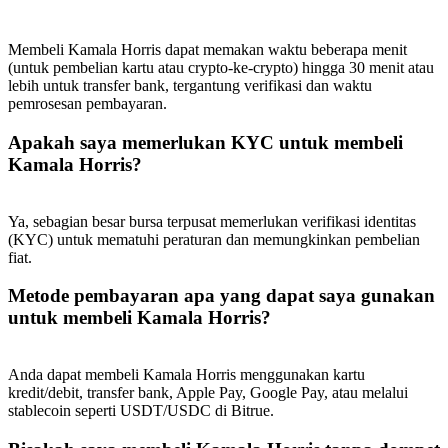
Deposit & Trade BTC to Share 25000 USDT prize pool!
Membeli Kamala Horris dapat memakan waktu beberapa menit
(untuk pembelian kartu atau crypto-ke-crypto) hingga 30 menit atau
lebih untuk transfer bank, tergantung verifikasi dan waktu
Deposit CASHCAT & Win
pemrosesan pembayaran.
Share 500000 CASHCAT prize pool
Apakah saya memerlukan KYC untuk membeli
Kamala Horris?
Exclusive for BitMart Users
Ya, sebagian besar bursa terpusat memerlukan verifikasi identitas
(KYC) untuk mematuhi peraturan dan memungkinkan pembelian
Register & Trade to Win 500,000 USDT
fiat.
Metode pembayaran apa yang dapat saya gunakan
untuk membeli Kamala Horris?
Precious Metals Trading Carnival
Trade Gold & Silver · 33,333 USDT Bonus
Anda dapat membeli Kamala Horris menggunakan kartu
kredit/debit, transfer bank, Apple Pay, Google Pay, atau melalui
stablecoin seperti USDT/USDC di Bitrue.