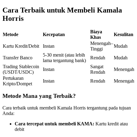
Kontrak berjangka menggunakan USDC sebagai jaminannya
Cara Terbaik untuk Membeli Kamala
Horris
Biaya
Metode
Kecepatan
Kesulitan
Khas
Menengah–
Kartu Kredit/Debit
Instan
Mudah
Tinggi
5-30 menit (atau lebih
Transfer Banco
Rendah
Mudah
lama tergantung bank)
Trading Stablecoin
Sangat
Copy Trading
Instan
Menengah
(USDT/USDC)
Rendah
Pertukaran
Bergabunglah dengan pedagang top
Instan
Rendah
Menengah
Kripto/Dompet
Metode Mana yang Terbaik?
Cara terbaik untuk membeli Kamala Horris tergantung pada tujuan
Anda:
Cara tercepat untuk membeli KAMA:
Kartu kredit atau
debit