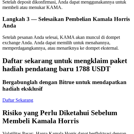
Setelah deposit dikonfirmasi, Anda dapat menggunakannya untuk
membeli atau menukar KAMA.
Langkah
3 —
Selesaikan Pembelian Kamala Horris
Anda
Mitra Bitrue
Setelah pesanan Anda selesai, KAMA akan muncul di dompet
exchange Anda. Anda dapat memilih untuk menahannya,
memperdagangkannya, atau menariknya ke dompet eksternal.
Daftar sekarang untuk mengklaim paket
hadiah pendatang baru 1788 USDT
Bergabunglah dengan Bitrue untuk mendapatkan
hadiah eksklusif
Afiliasi Bitrue
Daftar Sekarang
Hingga 65% Komisi!
Risiko yang Perlu Diketahui Sebelum
Membeli Kamala Horris
Volatilitas Pasar
:
Harga Kamala Horris dapat berfluktuasi dengan