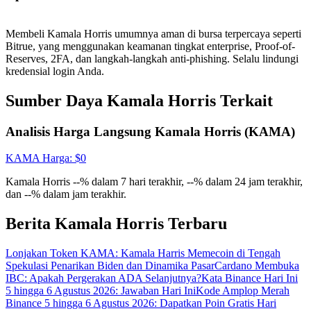
Gabung
Mendaftar
Membeli Kamala Horris umumnya aman di bursa terpercaya seperti
Bitrue, yang menggunakan keamanan tingkat enterprise, Proof-of-
Reserves, 2FA, dan langkah-langkah anti-phishing. Selalu lindungi
kredensial login Anda.
Sumber Daya Kamala Horris Terkait
Analisis Harga Langsung Kamala Horris (KAMA)
KAMA
Harga
: $
0
Kamala Horris --% dalam 7 hari terakhir, --% dalam 24 jam terakhir,
dan --% dalam jam terakhir.
Berita Kamala Horris Terbaru
Lonjakan Token KAMA: Kamala Harris Memecoin di Tengah
Spekulasi Penarikan Biden dan Dinamika Pasar
Cardano Membuka
IBC: Apakah Pergerakan ADA Selanjutnya?
Kata Binance Hari Ini
5 hingga 6 Agustus 2026: Jawaban Hari Ini
Kode Amplop Merah
Binance 5 hingga 6 Agustus 2026: Dapatkan Poin Gratis Hari