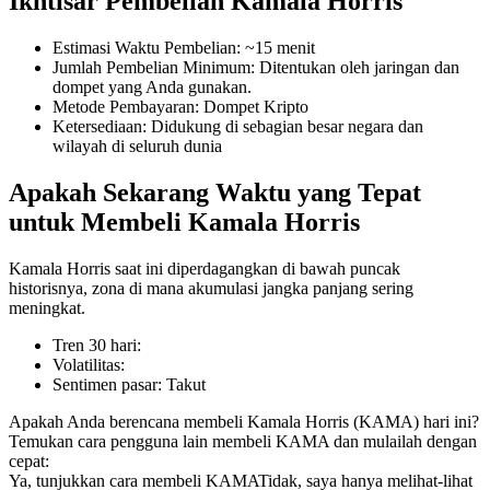
Ikhtisar Pembelian Kamala Horris
Estimasi Waktu Pembelian
:
~15 menit
Jumlah Pembelian Minimum
:
Ditentukan oleh jaringan dan
dompet yang Anda gunakan.
COIN-M Berjangka
Metode Pembayaran
:
Dompet Kripto
Ketersediaan
:
Didukung di sebagian besar negara dan
Mata Uang Kripto Berjangka
wilayah di seluruh dunia
Apakah Sekarang Waktu yang Tepat
TradFi
untuk Membeli Kamala Horris
Derivatif saham, forex, logam mulia, dan komoditas
Kamala Horris saat ini diperdagangkan di bawah puncak
historisnya, zona di mana akumulasi jangka panjang sering
meningkat.
Tren 30 hari
:
Volatilitas
:
Sentimen pasar
:
Takut
Apakah Anda berencana membeli Kamala Horris (KAMA) hari ini?
Temukan cara pengguna lain membeli KAMA dan mulailah dengan
cepat:
USDC Berjangka
Ya, tunjukkan cara membeli KAMA
Tidak, saya hanya melihat-lihat