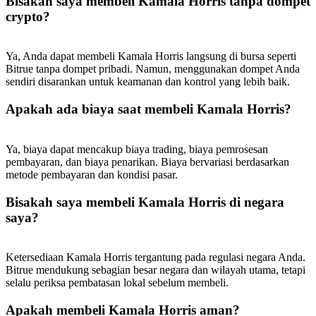
Bisakah saya membeli Kamala Horris tanpa dompet
USDT New User Exclusive 10% APR
crypto?
USDT Flexible Staking | Daily Rewards
Ya, Anda dapat membeli Kamala Horris langsung di bursa seperti
Bitrue tanpa dompet pribadi. Namun, menggunakan dompet Anda
sendiri disarankan untuk keamanan dan kontrol yang lebih baik.
BTC New User Exclusive: 6.5% APR
Apakah ada biaya saat membeli Kamala Horris?
BTC Flexible Staking | Daily Rewards
Ya, biaya dapat mencakup biaya trading, biaya pemrosesan
pembayaran, dan biaya penarikan. Biaya bervariasi berdasarkan
metode pembayaran dan kondisi pasar.
Bisakah saya membeli Kamala Horris di negara
saya?
Lebih Banyak Acara
Ketersediaan Kamala Horris tergantung pada regulasi negara Anda.
Bitrue mendukung sebagian besar negara dan wilayah utama, tetapi
Menangkan Hadiah dan Hadiah Eksklusif
selalu periksa pembatasan lokal sebelum membeli.
Pusat Hadiah
Apakah membeli Kamala Horris aman?