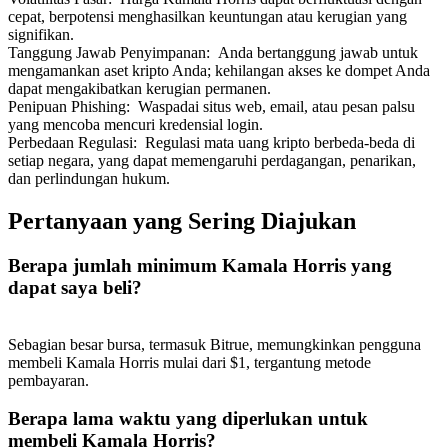
cepat, berpotensi menghasilkan keuntungan atau kerugian yang
signifikan.
Tanggung Jawab Penyimpanan
:
Anda bertanggung jawab untuk
mengamankan aset kripto Anda; kehilangan akses ke dompet Anda
dapat mengakibatkan kerugian permanen.
Penipuan Phishing
:
Waspadai situs web, email, atau pesan palsu
Referensi
yang mencoba mencuri kredensial login.
Perbedaan Regulasi
:
Regulasi mata uang kripto berbeda-beda di
Undang teman untuk mendapatkan imbalan tunai
setiap negara, yang dapat memengaruhi perdagangan, penarikan,
dan perlindungan hukum.
BTC Welcome Rewards
Pertanyaan yang Sering Diajukan
Berapa jumlah minimum Kamala Horris yang
dapat saya beli?
Sebagian besar bursa, termasuk Bitrue, memungkinkan pengguna
membeli Kamala Horris mulai dari $1, tergantung metode
pembayaran.
Berapa lama waktu yang diperlukan untuk
BTC Welcome Rewards
membeli Kamala Horris?