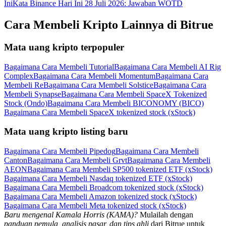
Ini
Kata Binance Hari Ini 28 Juli 2026: Jawaban WOTD
Cara Membeli Kripto Lainnya di Bitrue
Mata uang kripto terpopuler
Bagaimana Cara Membeli Tutorial
Bagaimana Cara Membeli AI Rig
Complex
Bagaimana Cara Membeli Momentum
Bagaimana Cara
Membeli Re
Bagaimana Cara Membeli Solstice
Bagaimana Cara
Membeli Synapse
Bagaimana Cara Membeli SpaceX Tokenized
Stock (Ondo)
Bagaimana Cara Membeli BICONOMY (BICO)
Bagaimana Cara Membeli SpaceX tokenized stock (xStock)
Mata uang kripto listing baru
Bagaimana Cara Membeli Pipedog
Bagaimana Cara Membeli
Canton
Bagaimana Cara Membeli Grvt
Bagaimana Cara Membeli
AEON
Bagaimana Cara Membeli SP500 tokenized ETF (xStock)
Bagaimana Cara Membeli Nasdaq tokenized ETF (xStock)
Bagaimana Cara Membeli Broadcom tokenized stock (xStock)
Bagaimana Cara Membeli Amazon tokenized stock (xStock)
Bagaimana Cara Membeli Meta tokenized stock (xStock)
Baru mengenal Kamala Horris (KAMA)?
Mulailah dengan
panduan pemula, analisis pasar, dan tips ahli
dari Bitrue untuk