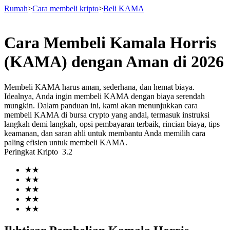
Rumah
>
Cara membeli kripto
>
Beli KAMA
Cara Membeli Kamala Horris
Berjangka
(KAMA) dengan Aman di 2026
Membeli KAMA harus aman, sederhana, dan hemat biaya.
Idealnya, Anda ingin membeli KAMA dengan biaya serendah
mungkin. Dalam panduan ini, kami akan menunjukkan cara
membeli KAMA di bursa crypto yang andal, termasuk instruksi
langkah demi langkah, opsi pembayaran terbaik, rincian biaya, tips
keamanan, dan saran ahli untuk membantu Anda memilih cara
paling efisien untuk membeli KAMA.
Peringkat Kripto
3.2
USDT Berjangka
★
★
Kontrak berjangka menggunakan USDT sebagai jaminannya
★
★
★
★
★
★
★
★