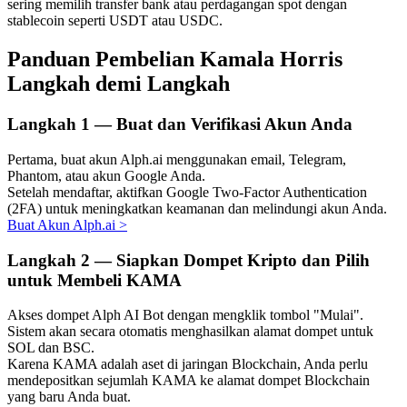
sering memilih transfer bank atau perdagangan spot dengan
stablecoin seperti USDT atau USDC.
Panduan Pembelian Kamala Horris
Langkah demi Langkah
Investasi Otomatis
Raih keuntungan jangka panjang dan kepentingan fleksibel
Langkah
1 —
Buat dan Verifikasi Akun Anda
Pertama, buat akun Alph.ai menggunakan email, Telegram,
Phantom, atau akun Google Anda.
Setelah mendaftar, aktifkan Google Two-Factor Authentication
(2FA) untuk meningkatkan keamanan dan melindungi akun Anda.
Buat Akun Alph.ai
>
Langkah
2 —
Siapkan Dompet Kripto dan Pilih
untuk Membeli KAMA
Pelajari Staking
Akses dompet Alph AI Bot dengan mengklik tombol "Mulai".
Pelajari tentang mendapatkan penghasilan pasif
Sistem akan secara otomatis menghasilkan alamat dompet untuk
SOL dan BSC.
Bitrue
AI
Karena KAMA adalah aset di jaringan Blockchain, Anda perlu
mendepositkan sejumlah KAMA ke alamat dompet Blockchain
yang baru Anda buat.