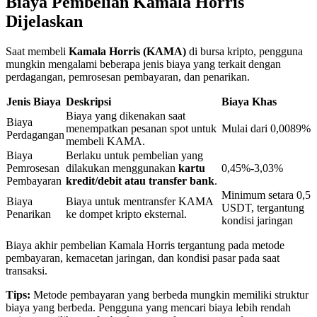
Biaya Pembelian Kamala Horris
Dijelaskan
Penguncian BTR
Saat membeli
Kamala Horris (KAMA)
di bursa kripto, pengguna
mungkin mengalami beberapa jenis biaya yang terkait dengan
Investasi eksklusif untuk pemegang BTR
perdagangan, pemrosesan pembayaran, dan penarikan.
Jenis Biaya
Deskripsi
Biaya Khas
Biaya yang dikenakan saat
Biaya
menempatkan pesanan spot untuk
Mulai dari 0,0089%
Perdagangan
membeli KAMA.
Biaya
Berlaku untuk pembelian yang
Pemrosesan
dilakukan menggunakan
kartu
0,45%-3,03%
Pembayaran
kredit/debit atau transfer bank
.
Minimum setara 0,5
Biaya
Biaya untuk mentransfer KAMA
USDT, tergantung
Pinjaman
Penarikan
ke dompet kripto eksternal.
kondisi jaringan
Layanan pinjaman yang didukung Crypto
Biaya akhir pembelian Kamala Horris tergantung pada metode
pembayaran, kemacetan jaringan, dan kondisi pasar pada saat
transaksi.
Tips:
Metode pembayaran yang berbeda mungkin memiliki struktur
biaya yang berbeda. Pengguna yang mencari biaya lebih rendah