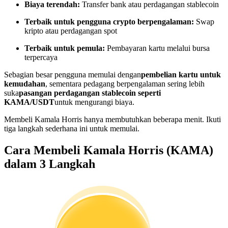
Biaya terendah:
Transfer bank atau perdagangan stablecoin
Menjadi Pedagang Salinan
Terbaik untuk pengguna crypto berpengalaman:
Swap
Nikmati pembagian keuntungan dan komisi copy trading
kripto atau perdagangan spot
Terbaik untuk pemula:
Pembayaran kartu melalui bursa
terpercaya
Sebagian besar pengguna memulai dengan
pembelian kartu untuk
kemudahan
, sementara pedagang berpengalaman sering lebih
suka
pasangan perdagangan stablecoin seperti
KAMA/USDT
untuk mengurangi biaya.
Membeli Kamala Horris hanya membutuhkan beberapa menit. Ikuti
tiga langkah sederhana ini untuk memulai.
Informasi
Analisis data besar termasuk info perdagangan, dll.
Cara Membeli Kamala Horris (KAMA)
dalam 3 Langkah