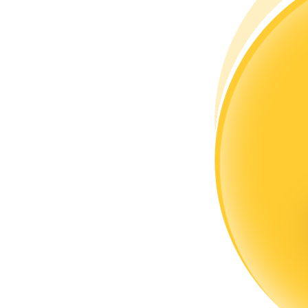
Menjadi Pedagang Salinan
Nikmati pembagian keuntungan dan komisi copy trading
Informasi
Analisis data besar termasuk info perdagangan, dll.