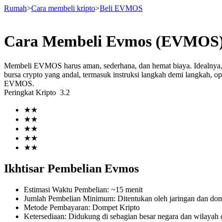
Rumah
>
Cara membeli kripto
>
Beli EVMOS
Cara Membeli Evmos (EVMOS)
Berjangka
Membeli EVMOS harus aman, sederhana, dan hemat biaya. Idealny
bursa crypto yang andal, termasuk instruksi langkah demi langkah, o
EVMOS.
Peringkat Kripto
3.2
★
★
★
★
★
★
★
★
★
★
USDT Berjangka
Ikhtisar Pembelian Evmos
Kontrak berjangka menggunakan USDT sebagai jaminannya
Estimasi Waktu Pembelian
:
~15 menit
Jumlah Pembelian Minimum
:
Ditentukan oleh jaringan dan d
Metode Pembayaran
:
Dompet Kripto
Ketersediaan
:
Didukung di sebagian besar negara dan wilayah d