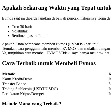
Apakah Sekarang Waktu yang Tepat untu
Evmos saat ini diperdagangkan di bawah puncak historisnya, zona di
COIN-M Berjangka
Tren 30 hari
:
Volatilitas
:
Mata Uang Kripto Berjangka
Sentimen pasar
:
Takut
Apakah Anda berencana membeli Evmos (EVMOS) hari ini?
Temukan cara pengguna lain membeli EVMOS dan mulailah dengan 
TradFi
Ya, tunjukkan cara membeli EVMOS
Tidak, saya hanya melihat-lihat
Derivatif saham, forex, logam mulia, dan komoditas
Cara Terbaik untuk Membeli Evmos
Metode
K
Kartu Kredit/Debit
I
Transfer Banco
5
Trading Stablecoin (USDT/USDC)
I
Pertukaran Kripto/Dompet
I
Metode Mana yang Terbaik?
USDC Berjangka