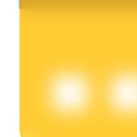
Penguncian BTR
Investasi eksklusif untuk pemegang BTR
Pinjaman
Layanan pinjaman yang didukung Crypto