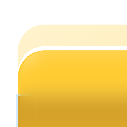
Mempertaruhkan
Pengembalian tinggi & akses instan
Launchpool
Staking fleksibel untuk mendapatkan token populer