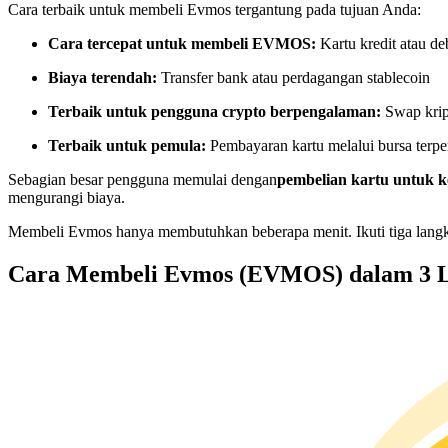
Cara terbaik untuk membeli Evmos tergantung pada tujuan Anda:
Kontrak berjangka menggunakan USDC sebagai jaminannya
Cara tercepat untuk membeli EVMOS:
Kartu kredit atau de
Biaya terendah:
Transfer bank atau perdagangan stablecoin
Terbaik untuk pengguna crypto berpengalaman:
Swap krip
Terbaik untuk pemula:
Pembayaran kartu melalui bursa terpe
Sebagian besar pengguna memulai dengan
pembelian kartu untuk
mengurangi biaya.
Copy Trading
Membeli Evmos hanya membutuhkan beberapa menit. Ikuti tiga langk
Bergabunglah dengan pedagang top
Cara Membeli Evmos (EVMOS) dalam 3 