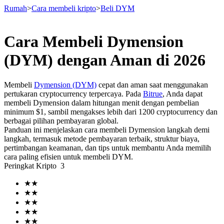
Rumah
>
Cara membeli kripto
>
Beli DYM
Cara Membeli Dymension
Berjangka
(DYM) dengan Aman di 2026
Membeli
Dymension (DYM)
cepat dan aman saat menggunakan
pertukaran cryptocurrency terpercaya. Pada
Bitrue
, Anda dapat
membeli Dymension dalam hitungan menit dengan pembelian
minimum $1, sambil mengakses lebih dari 1200 cryptocurrency dan
berbagai pilihan pembayaran global.
Panduan ini menjelaskan cara membeli Dymension langkah demi
langkah, termasuk metode pembayaran terbaik, struktur biaya,
pertimbangan keamanan, dan tips untuk membantu Anda memilih
USDT Berjangka
cara paling efisien untuk membeli DYM.
Peringkat Kripto
3
Kontrak berjangka menggunakan USDT sebagai jaminannya
★
★
★
★
★
★
★
★
★
★