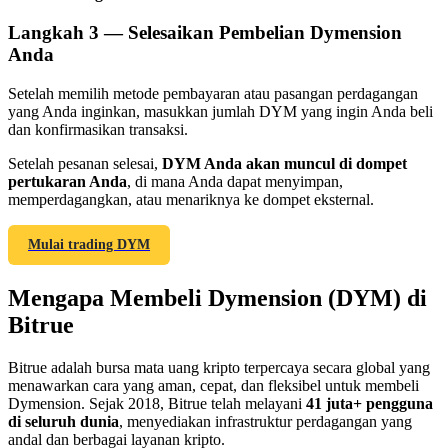
Langkah
3 —
Selesaikan Pembelian Dymension
Anda
Setelah memilih metode pembayaran atau pasangan perdagangan
yang Anda inginkan, masukkan jumlah DYM yang ingin Anda beli
Referensi
dan konfirmasikan transaksi.
Undang teman untuk mendapatkan imbalan tunai
Setelah pesanan selesai,
DYM Anda akan muncul di dompet
pertukaran Anda
, di mana Anda dapat menyimpan,
BTC Welcome Rewards
memperdagangkan, atau menariknya ke dompet eksternal.
Mulai trading DYM
Mengapa Membeli Dymension (DYM) di
Bitrue
Bitrue adalah bursa mata uang kripto terpercaya secara global yang
menawarkan cara yang aman, cepat, dan fleksibel untuk membeli
Dymension. Sejak 2018, Bitrue telah melayani
41 juta+ pengguna
di seluruh dunia
, menyediakan infrastruktur perdagangan yang
BTC Welcome Rewards
andal dan berbagai layanan kripto.