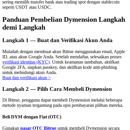
sering memilih transfer bank atau trading spot dengan stablecoin
seperti USDT atau USDC.
Panduan Pembelian Dymension Langkah
demi Langkah
Investasi Otomatis
Raih keuntungan jangka panjang dan kepentingan fleksibel
Langkah
1 —
Buat dan Verifikasi Akun Anda
Mulailah dengan membuat akun Bitrue menggunakan email, Apple
ID, atau akun Google Anda. Setelah mendaftar, selesaikan proses
verifikasi identitas (KYC)
. Untuk keamanan tambahan, aktifkan
Google 2FA, siapkan passkey, dan aktifkan kode anti-phishing
untuk melindungi akun Anda.
Buat dan verifikasi akun
>
Langkah
2 —
Pilih Cara Membeli Dymension
Pelajari Staking
Di Bitrue, pengguna dapat membeli Dymension melalui beberapa
metode nyaman tergantung pada opsi pembayaran pilihan mereka.
Pelajari tentang mendapatkan penghasilan pasif
Bitrue
AI
Beli DYM dengan Fiat (OTC)
Gunakan
pasar OTC Bitrue
untuk membeli Dymension secara