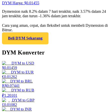
DYM
Harga
: $
0.01455
Dymension naik 8.2% dalam 7 hari terakhir, naik 3.57% dalam 24
jam terakhir, dan turun -1.36% dalam jam terakhir.
Cara yang aman, cepat, dan fleksibel untuk membeli Dymension di
Bitrue.
Beli DYM Sekarang
DYM Konverter
DYM
to
USD
$
0.01459
DYM
to
EUR
€
0.01262
DYM
to
BRL
R$
0.07441
DYM
to
RUB
₽
1.20101
DYM
to
GBP
£
0.01082
DYM
to
INR