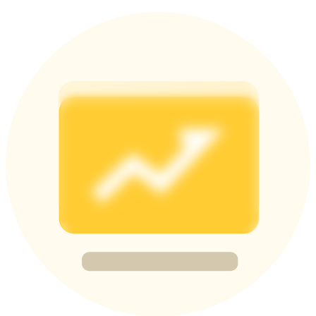
Deposit & Trade BTC to Share 25000 USDT prize pool!
Deposit CASHCAT & Win
Share 500000 CASHCAT prize pool
Exclusive for BitMart Users
Register & Trade to Win 500,000 USDT
Precious Metals Trading Carnival
Trade Gold & Silver · 33,333 USDT Bonus