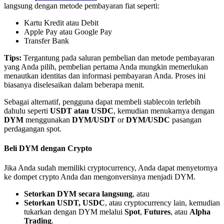
langsung dengan metode pembayaran fiat seperti:
Kartu Kredit atau Debit
Apple Pay atau Google Pay
Transfer Bank
Tips:
Tergantung pada saluran pembelian dan metode pembayaran
Mitra Bitrue
yang Anda pilih, pembelian pertama Anda mungkin memerlukan
menautkan identitas dan informasi pembayaran Anda. Proses ini
biasanya diselesaikan dalam beberapa menit.
Sebagai alternatif, pengguna dapat membeli stablecoin terlebih
dahulu seperti
USDT atau USDC
, kemudian menukarnya dengan
DYM
menggunakan
DYM/USDT
or
DYM/USDC
pasangan
perdagangan spot.
Beli DYM dengan Crypto
Afiliasi Bitrue
Jika Anda sudah memiliki cryptocurrency, Anda dapat menyetornya
ke dompet crypto Anda dan mengonversinya menjadi DYM.
Hingga 65% Komisi!
Setorkan DYM secara langsung
, atau
Setorkan USDT, USDC
, atau cryptocurrency lain, kemudian
tukarkan dengan DYM melalui
Spot
,
Futures
, atau
Alpha
Trading
.