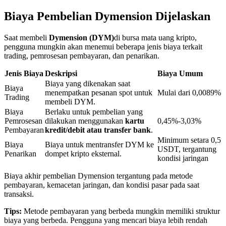
Biaya Pembelian Dymension Dijelaskan
Penguncian BTR
Saat membeli
Dymension (DYM)
di bursa mata uang kripto,
pengguna mungkin akan menemui beberapa jenis biaya terkait
Investasi eksklusif untuk pemegang BTR
trading, pemrosesan pembayaran, dan penarikan.
Jenis Biaya
Deskripsi
Biaya Umum
Biaya yang dikenakan saat
Biaya
menempatkan pesanan spot untuk
Mulai dari 0,0089%
Trading
membeli DYM.
Biaya
Berlaku untuk pembelian yang
Pemrosesan
dilakukan menggunakan
kartu
0,45%-3,03%
Pembayaran
kredit/debit atau transfer bank
.
Minimum setara 0,5
Biaya
Biaya untuk mentransfer DYM ke
USDT, tergantung
Pinjaman
Penarikan
dompet kripto eksternal.
kondisi jaringan
Layanan pinjaman yang didukung Crypto
Biaya akhir pembelian Dymension tergantung pada metode
pembayaran, kemacetan jaringan, dan kondisi pasar pada saat
transaksi.
Tips:
Metode pembayaran yang berbeda mungkin memiliki struktur
biaya yang berbeda. Pengguna yang mencari biaya lebih rendah