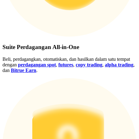
Gabung
Mendaftar
Suite Perdagangan All-in-One
Beli, perdagangkan, otomatiskan, dan hasilkan dalam satu tempat
dengan
perdagangan spot
,
futures
,
copy trading
,
alpha trading
,
dan
Bitrue Earn
.