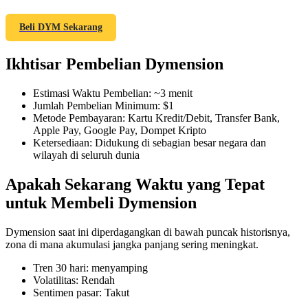
Beli DYM Sekarang
Ikhtisar Pembelian Dymension
COIN-M Berjangka
Mata Uang Kripto Berjangka
Estimasi Waktu Pembelian
:
~3 menit
Jumlah Pembelian Minimum
:
$1
Metode Pembayaran
:
Kartu Kredit/Debit, Transfer Bank,
Apple Pay, Google Pay, Dompet Kripto
TradFi
Ketersediaan
:
Didukung di sebagian besar negara dan
wilayah di seluruh dunia
Derivatif saham, forex, logam mulia, dan komoditas
Apakah Sekarang Waktu yang Tepat
untuk Membeli Dymension
Dymension saat ini diperdagangkan di bawah puncak historisnya,
zona di mana akumulasi jangka panjang sering meningkat.
Tren 30 hari
:
menyamping
Volatilitas
:
Rendah
Sentimen pasar
:
Takut
USDC Berjangka