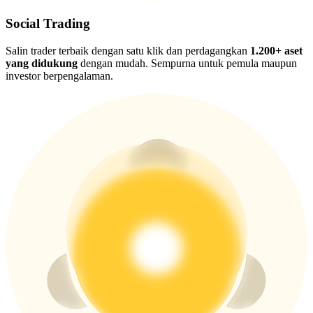
USDT New User Exclusive 10% APR
Social Trading
USDT Flexible Staking | Daily Rewards
Salin trader terbaik dengan satu klik dan perdagangkan
1.200+ aset
yang didukung
dengan mudah. Sempurna untuk pemula maupun
investor berpengalaman.
BTC New User Exclusive: 6.5% APR
BTC Flexible Staking | Daily Rewards
Lebih Banyak Acara
Menangkan Hadiah dan Hadiah Eksklusif
Pusat Hadiah