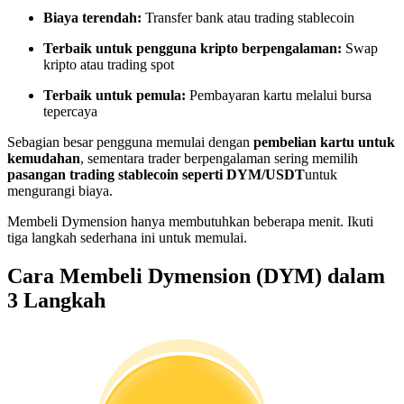
Menjadi Pedagang Salinan
Biaya terendah:
Transfer bank atau trading stablecoin
Nikmati pembagian keuntungan dan komisi copy trading
Terbaik untuk pengguna kripto berpengalaman:
Swap
kripto atau trading spot
Terbaik untuk pemula:
Pembayaran kartu melalui bursa
tepercaya
Sebagian besar pengguna memulai dengan
pembelian kartu untuk
kemudahan
, sementara trader berpengalaman sering memilih
pasangan trading stablecoin seperti DYM/USDT
untuk
mengurangi biaya.
Membeli Dymension hanya membutuhkan beberapa menit. Ikuti
Informasi
tiga langkah sederhana ini untuk memulai.
Analisis data besar termasuk info perdagangan, dll.
Cara Membeli Dymension (DYM) dalam
3 Langkah