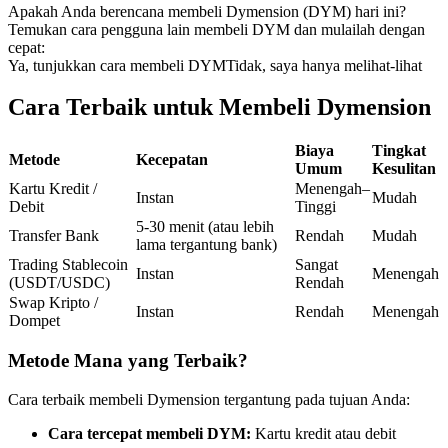
Apakah Anda berencana membeli Dymension (DYM) hari ini?
Kontrak berjangka menggunakan USDC sebagai jaminannya
Temukan cara pengguna lain membeli DYM dan mulailah dengan
cepat:
Ya, tunjukkan cara membeli DYM
Tidak, saya hanya melihat-lihat
Cara Terbaik untuk Membeli Dymension
Biaya
Tingkat
Metode
Kecepatan
Umum
Kesulitan
Kartu Kredit /
Menengah–
Instan
Mudah
Debit
Tinggi
Copy Trading
5-30 menit (atau lebih
Transfer Bank
Rendah
Mudah
lama tergantung bank)
Bergabunglah dengan pedagang top
Trading Stablecoin
Sangat
Instan
Menengah
(USDT/USDC)
Rendah
Swap Kripto /
Instan
Rendah
Menengah
Dompet
Metode Mana yang Terbaik?
Cara terbaik membeli Dymension tergantung pada tujuan Anda:
Cara tercepat membeli DYM:
Kartu kredit atau debit