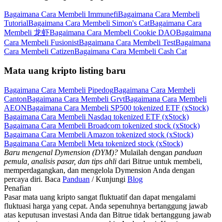
Bagaimana Cara Membeli Immunefi
Bagaimana Cara Membeli
Tutorial
Bagaimana Cara Membeli Simon's Cat
Bagaimana Cara
Membeli 龙虾
Bagaimana Cara Membeli Cookie DAO
Bagaimana
Cara Membeli Fusionist
Bagaimana Cara Membeli Test
Bagaimana
Cara Membeli Catizen
Bagaimana Cara Membeli Cash Cat
Mata uang kripto listing baru
Bagaimana Cara Membeli Pipedog
Bagaimana Cara Membeli
Canton
Bagaimana Cara Membeli Grvt
Bagaimana Cara Membeli
AEON
Bagaimana Cara Membeli SP500 tokenized ETF (xStock)
Bagaimana Cara Membeli Nasdaq tokenized ETF (xStock)
Bagaimana Cara Membeli Broadcom tokenized stock (xStock)
Bagaimana Cara Membeli Amazon tokenized stock (xStock)
Bagaimana Cara Membeli Meta tokenized stock (xStock)
Baru mengenal Dymension (DYM)?
Mulailah dengan
panduan
pemula, analisis pasar, dan tips ahli
dari Bitrue untuk membeli,
memperdagangkan, dan mengelola Dymension Anda dengan
percaya diri. Baca
Panduan
/ Kunjungi
Blog
Penafian
Pasar mata uang kripto sangat fluktuatif dan dapat mengalami
fluktuasi harga yang cepat. Anda sepenuhnya bertanggung jawab
atas keputusan investasi Anda dan Bitrue tidak bertanggung jawab