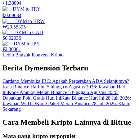
₹
1.38894
DYM
to
TRY
₺
0.69634
DYM
to
KRW
₩
20.55395
DYM
to
CAD
$
0.02036
DYM
to
JPY
¥
2.30381
Lebih Banyak Konversi Kripto
Berita Dymension Terbaru
Cardano Membuka IBC: Apakah Pergerakan ADA Selanjutnya?
Kata Binance Hari Ini 5 hingga 6 Agustus 2026: Jawaban Hari
Ini
Kode Amplop Merah Binance 5 hingga 6 Agustus 2026:
Dapatkan Poin Gratis Hari Ini
Kata Binance Hari Ini 28 Juli 2026:
Jawaban WOTD
Kode Paket Merah Binance 28 Juli 2026: Klaim
Sekarang
Cara Membeli Kripto Lainnya di Bitrue
Mata uang kripto terpopuler