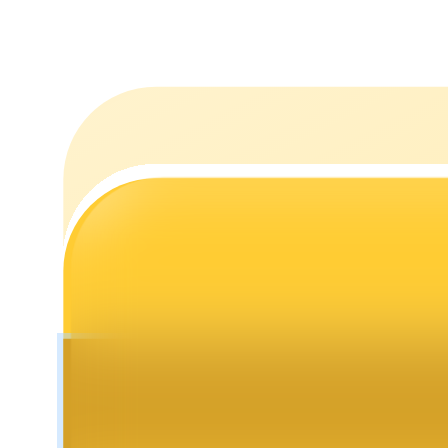
Mempertaruhkan
Pengembalian tinggi & akses instan
Launchpool
Staking fleksibel untuk mendapatkan token populer