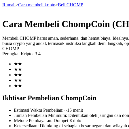
Rumah
>
Cara membeli kripto
>
Beli CHOMP
Cara Membeli ChompCoin (CH
Berjangka
Membeli CHOMP harus aman, sederhana, dan hemat biaya. Idealny
bursa crypto yang andal, termasuk instruksi langkah demi langkah, o
CHOMP.
Peringkat Kripto
3.4
★
★
★
★
★
★
★
★
★
★
USDT Berjangka
Ikhtisar Pembelian ChompCoin
Kontrak berjangka menggunakan USDT sebagai jaminannya
Estimasi Waktu Pembelian
:
~15 menit
Jumlah Pembelian Minimum
:
Ditentukan oleh jaringan dan d
Metode Pembayaran
:
Dompet Kripto
Ketersediaan
:
Didukung di sebagian besar negara dan wilayah d