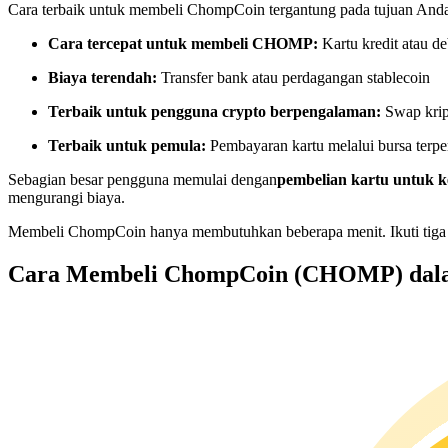
Cara terbaik untuk membeli ChompCoin tergantung pada tujuan And
Kontrak berjangka menggunakan USDC sebagai jaminannya
Cara tercepat untuk membeli CHOMP:
Kartu kredit atau de
Biaya terendah:
Transfer bank atau perdagangan stablecoin
Terbaik untuk pengguna crypto berpengalaman:
Swap krip
Terbaik untuk pemula:
Pembayaran kartu melalui bursa terpe
Sebagian besar pengguna memulai dengan
pembelian kartu untuk
mengurangi biaya.
Copy Trading
Membeli ChompCoin hanya membutuhkan beberapa menit. Ikuti tiga 
Bergabunglah dengan pedagang top
Cara Membeli ChompCoin (CHOMP) dal