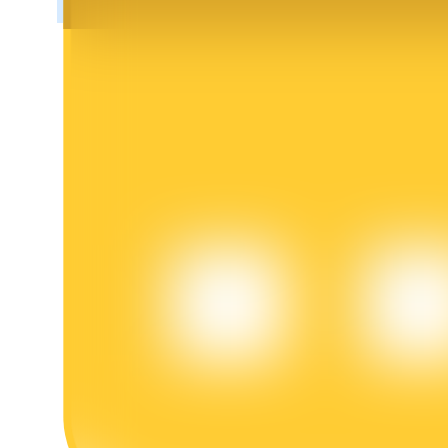
Penguncian BTR
Investasi eksklusif untuk pemegang BTR
Pinjaman
Layanan pinjaman yang didukung Crypto