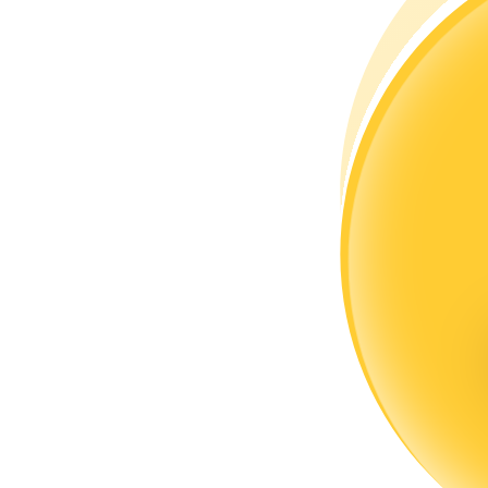
Menjadi Pedagang Salinan
Nikmati pembagian keuntungan dan komisi copy trading
Informasi
Analisis data besar termasuk info perdagangan, dll.