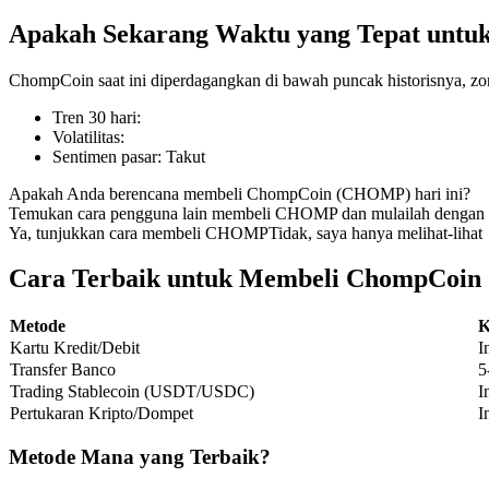
Apakah Sekarang Waktu yang Tepat unt
ChompCoin saat ini diperdagangkan di bawah puncak historisnya, zo
COIN-M Berjangka
Tren 30 hari
:
Volatilitas
:
Mata Uang Kripto Berjangka
Sentimen pasar
:
Takut
Apakah Anda berencana membeli ChompCoin (CHOMP) hari ini?
Temukan cara pengguna lain membeli CHOMP dan mulailah dengan 
TradFi
Ya, tunjukkan cara membeli CHOMP
Tidak, saya hanya melihat-lihat
Derivatif saham, forex, logam mulia, dan komoditas
Cara Terbaik untuk Membeli ChompCoin
Metode
K
Kartu Kredit/Debit
I
Transfer Banco
5
Trading Stablecoin (USDT/USDC)
I
Pertukaran Kripto/Dompet
I
Metode Mana yang Terbaik?
USDC Berjangka