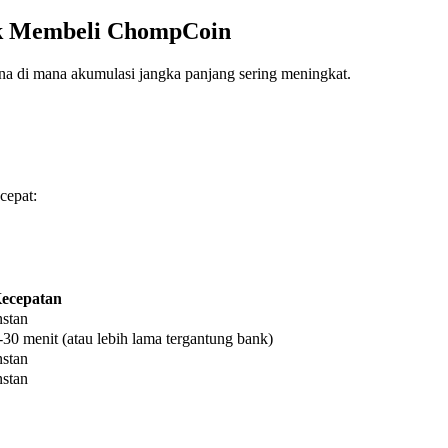
uk Membeli ChompCoin
na di mana akumulasi jangka panjang sering meningkat.
cepat:
ecepatan
nstan
-30 menit (atau lebih lama tergantung bank)
nstan
nstan