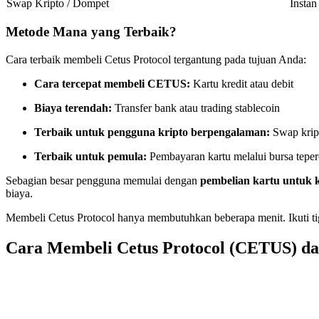
Swap Kripto / Dompet
Instan
Kontrak berjangka menggunakan USDC sebagai jaminannya
Metode Mana yang Terbaik?
Cara terbaik membeli Cetus Protocol tergantung pada tujuan Anda:
Cara tercepat membeli CETUS:
Kartu kredit atau debit
Biaya terendah:
Transfer bank atau trading stablecoin
Terbaik untuk pengguna kripto berpengalaman:
Swap kript
Terbaik untuk pemula:
Pembayaran kartu melalui bursa tepe
Copy Trading
Sebagian besar pengguna memulai dengan
pembelian kartu untuk
Bergabunglah dengan pedagang top
biaya.
Membeli Cetus Protocol hanya membutuhkan beberapa menit. Ikuti ti
Cara Membeli Cetus Protocol (CETUS) d