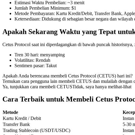
Estimasi Waktu Pembelian
:
~3 menit
Jumlah Pembelian Minimum
:
$1
Metode Pembayaran
:
Kartu Kredit/Debit, Transfer Bank, Appl
Ketersediaan
:
Didukung di sebagian besar negara dan wilayah d
COIN-M Berjangka
Apakah Sekarang Waktu yang Tepat untuk
Mata Uang Kripto Berjangka
Cetus Protocol saat ini diperdagangkan di bawah puncak historisnya,
Tren 30 hari
:
menyamping
TradFi
Volatilitas
:
Rendah
Sentimen pasar
:
Takut
Derivatif saham, forex, logam mulia, dan komoditas
Apakah Anda berencana membeli Cetus Protocol (CETUS) hari ini?
Temukan cara pengguna lain membeli CETUS dan mulailah dengan c
Ya, tunjukkan cara membeli CETUS
Tidak, saya hanya melihat-lihat
Cara Terbaik untuk Membeli Cetus Protoc
Metode
Kecep
Kartu Kredit / Debit
Instan
Transfer Bank
5-30 m
Trading Stablecoin (USDT/USDC)
Instan
USDC Berjangka