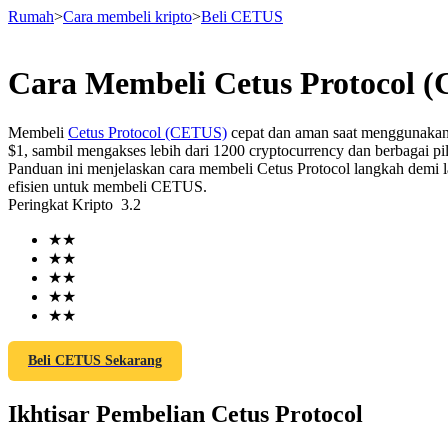
Rumah
>
Cara membeli kripto
>
Beli CETUS
Cara Membeli Cetus Protocol 
Berjangka
Membeli
Cetus Protocol (CETUS)
cepat dan aman saat menggunakan 
$1, sambil mengakses lebih dari 1200 cryptocurrency dan berbagai pi
Panduan ini menjelaskan cara membeli Cetus Protocol langkah demi 
efisien untuk membeli CETUS.
Peringkat Kripto
3.2
★
★
★
★
★
★
★
★
USDT Berjangka
★
★
Kontrak berjangka menggunakan USDT sebagai jaminannya
Beli CETUS Sekarang
Ikhtisar Pembelian Cetus Protocol