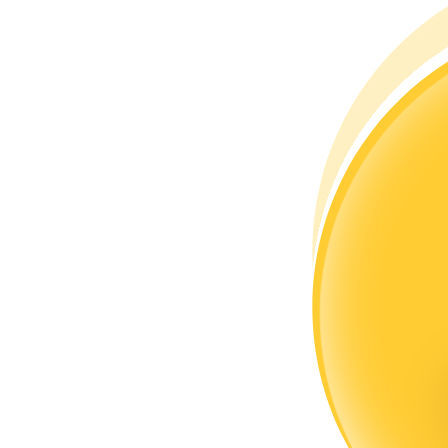
Menjadi Pedagang Salinan
Nikmati pembagian keuntungan dan komisi copy trading
Informasi
Analisis data besar termasuk info perdagangan, dll.