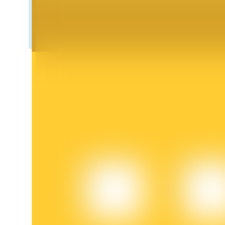
Penguncian BTR
Investasi eksklusif untuk pemegang BTR
Pinjaman
Layanan pinjaman yang didukung Crypto