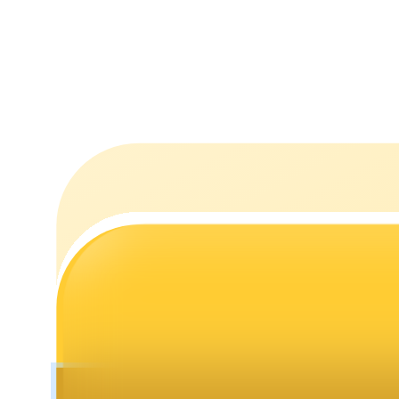
Mempertaruhkan
Pengembalian tinggi & akses instan
Launchpool
Staking fleksibel untuk mendapatkan token populer