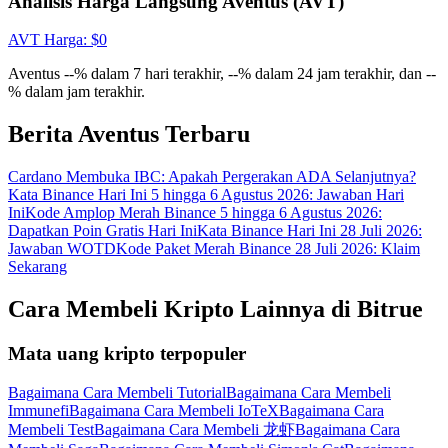
Analisis Harga Langsung Aventus (AVT)
Gabung
Mendaftar
AVT
Harga
: $
0
Aventus --% dalam 7 hari terakhir, --% dalam 24 jam terakhir, dan --
% dalam jam terakhir.
Berita Aventus Terbaru
Cardano Membuka IBC: Apakah Pergerakan ADA Selanjutnya?
Kata Binance Hari Ini 5 hingga 6 Agustus 2026: Jawaban Hari
Ini
Kode Amplop Merah Binance 5 hingga 6 Agustus 2026:
Dapatkan Poin Gratis Hari Ini
Kata Binance Hari Ini 28 Juli 2026:
Jawaban WOTD
Kode Paket Merah Binance 28 Juli 2026: Klaim
Sekarang
Cara Membeli Kripto Lainnya di Bitrue
Mata uang kripto terpopuler
Bagaimana Cara Membeli Tutorial
Bagaimana Cara Membeli
Immunefi
Bagaimana Cara Membeli IoTeX
Bagaimana Cara
Membeli Test
Bagaimana Cara Membeli 龙虾
Bagaimana Cara