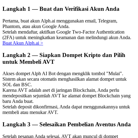
Langkah
1 —
Buat dan Verifikasi Akun Anda
Pertama, buat akun Alph.ai menggunakan email, Telegram,
Phantom, atau akun Google Anda.
Investasi Otomatis
Setelah mendaftar, aktifkan Google Two-Factor Authentication
(2FA) untuk meningkatkan keamanan dan melindungi akun Anda.
Raih keuntungan jangka panjang dan kepentingan fleksibel
Buat Akun Alph.ai
>
Langkah
2 —
Siapkan Dompet Kripto dan Pilih
untuk Membeli AVT
Akses dompet Alph AI Bot dengan mengklik tombol "Mulai".
Sistem akan secara otomatis menghasilkan alamat dompet untuk
SOL dan BSC.
Karena AVT adalah aset di jaringan Blockchain, Anda perlu
mendepositkan sejumlah AVT ke alamat dompet Blockchain yang
baru Anda buat.
Pelajari Staking
Setelah deposit dikonfirmasi, Anda dapat menggunakannya untuk
Pelajari tentang mendapatkan penghasilan pasif
membeli atau menukar AVT.
Bitrue
AI
Langkah
3 —
Selesaikan Pembelian Aventus Anda
Setelah pesanan Anda selesai, AVT akan muncul di dompet