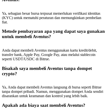
Deposit & Trade BTC to Share 25000 USDT prize pool!
Ya, sebagian besar bursa terpusat memerlukan verifikasi identitas
(KYC) untuk mematuhi peraturan dan memungkinkan pembelian
fiat.
Deposit CASHCAT & Win
Share 500000 CASHCAT prize pool
Metode pembayaran apa yang dapat saya gunakan
untuk membeli Aventus?
Anda dapat membeli Aventus menggunakan kartu kredit/debit,
Exclusive for BitMart Users
transfer bank, Apple Pay, Google Pay, atau melalui stablecoin
seperti USDT/USDC di Bitrue.
Register & Trade to Win 500,000 USDT
Bisakah saya membeli Aventus tanpa dompet
crypto?
Precious Metals Trading Carnival
Ya, Anda dapat membeli Aventus langsung di bursa seperti Bitrue
Trade Gold & Silver · 33,333 USDT Bonus
tanpa dompet pribadi. Namun, menggunakan dompet Anda sendiri
disarankan untuk keamanan dan kontrol yang lebih baik.
Apakah ada biaya saat membeli Aventus?