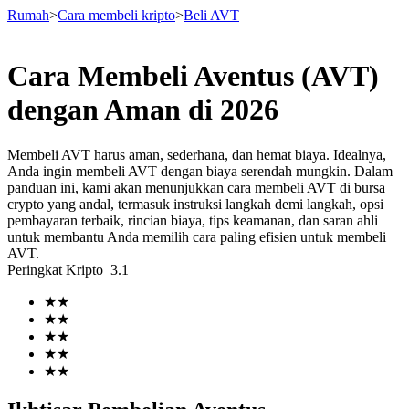
Rumah
>
Cara membeli kripto
>
Beli AVT
Cara Membeli Aventus (AVT)
Berjangka
dengan Aman di 2026
Membeli AVT harus aman, sederhana, dan hemat biaya. Idealnya,
Anda ingin membeli AVT dengan biaya serendah mungkin. Dalam
panduan ini, kami akan menunjukkan cara membeli AVT di bursa
crypto yang andal, termasuk instruksi langkah demi langkah, opsi
pembayaran terbaik, rincian biaya, tips keamanan, dan saran ahli
untuk membantu Anda memilih cara paling efisien untuk membeli
AVT.
Peringkat Kripto
3.1
USDT Berjangka
★
★
Kontrak berjangka menggunakan USDT sebagai jaminannya
★
★
★
★
★
★
★
★