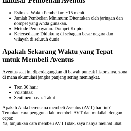
Ikhtisar Pembelian Aventus
Estimasi Waktu Pembelian
:
~15 menit
Jumlah Pembelian Minimum
:
Ditentukan oleh jaringan dan
dompet yang Anda gunakan.
COIN-M Berjangka
Metode Pembayaran
:
Dompet Kripto
Ketersediaan
:
Didukung di sebagian besar negara dan
Mata Uang Kripto Berjangka
wilayah di seluruh dunia
Apakah Sekarang Waktu yang Tepat
TradFi
untuk Membeli Aventus
Derivatif saham, forex, logam mulia, dan komoditas
Aventus saat ini diperdagangkan di bawah puncak historisnya, zona
di mana akumulasi jangka panjang sering meningkat.
Tren 30 hari
:
Volatilitas
:
Sentimen pasar
:
Takut
Apakah Anda berencana membeli Aventus (AVT) hari ini?
Temukan cara pengguna lain membeli AVT dan mulailah dengan
cepat:
Ya, tunjukkan cara membeli AVT
Tidak, saya hanya melihat-lihat
USDC Berjangka