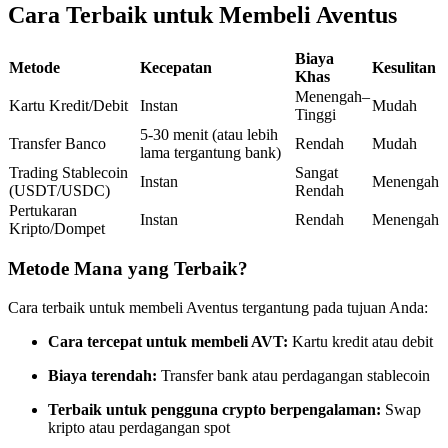
Cara Terbaik untuk Membeli Aventus
Kontrak berjangka menggunakan USDC sebagai jaminannya
Biaya
Metode
Kecepatan
Kesulitan
Khas
Menengah–
Kartu Kredit/Debit
Instan
Mudah
Tinggi
5-30 menit (atau lebih
Transfer Banco
Rendah
Mudah
lama tergantung bank)
Trading Stablecoin
Sangat
Instan
Menengah
(USDT/USDC)
Rendah
Pertukaran
Instan
Rendah
Menengah
Copy Trading
Kripto/Dompet
Bergabunglah dengan pedagang top
Metode Mana yang Terbaik?
Cara terbaik untuk membeli Aventus tergantung pada tujuan Anda:
Cara tercepat untuk membeli AVT:
Kartu kredit atau debit
Biaya terendah:
Transfer bank atau perdagangan stablecoin
Terbaik untuk pengguna crypto berpengalaman:
Swap
kripto atau perdagangan spot