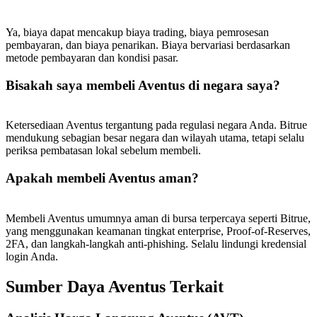
USDT New User Exclusive 10% APR
USDT Flexible Staking | Daily Rewards
Ya, biaya dapat mencakup biaya trading, biaya pemrosesan
pembayaran, dan biaya penarikan. Biaya bervariasi berdasarkan
metode pembayaran dan kondisi pasar.
Bisakah saya membeli Aventus di negara saya?
BTC New User Exclusive: 6.5% APR
BTC Flexible Staking | Daily Rewards
Ketersediaan Aventus tergantung pada regulasi negara Anda. Bitrue
mendukung sebagian besar negara dan wilayah utama, tetapi selalu
periksa pembatasan lokal sebelum membeli.
Apakah membeli Aventus aman?
Membeli Aventus umumnya aman di bursa terpercaya seperti Bitrue,
yang menggunakan keamanan tingkat enterprise, Proof-of-Reserves,
2FA, dan langkah-langkah anti-phishing. Selalu lindungi kredensial
login Anda.
Lebih Banyak Acara
Menangkan Hadiah dan Hadiah Eksklusif
Sumber Daya Aventus Terkait
Pusat Hadiah