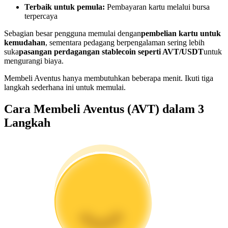
Terbaik untuk pemula:
Pembayaran kartu melalui bursa
Menjadi Pedagang Salinan
terpercaya
Nikmati pembagian keuntungan dan komisi copy trading
Sebagian besar pengguna memulai dengan
pembelian kartu untuk
kemudahan
, sementara pedagang berpengalaman sering lebih
suka
pasangan perdagangan stablecoin seperti AVT/USDT
untuk
mengurangi biaya.
Membeli Aventus hanya membutuhkan beberapa menit. Ikuti tiga
langkah sederhana ini untuk memulai.
Cara Membeli Aventus (AVT) dalam 3
Langkah
Informasi
Analisis data besar termasuk info perdagangan, dll.