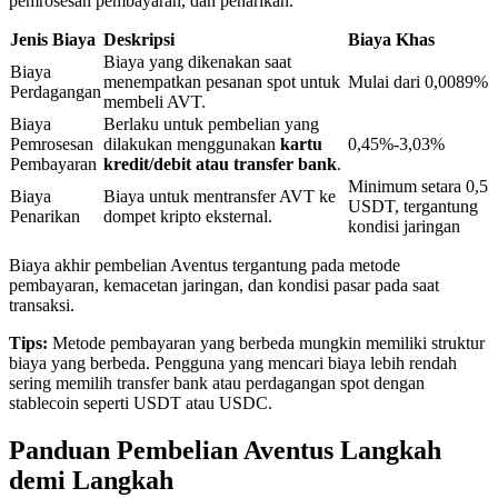
pemrosesan pembayaran, dan penarikan.
Jenis Biaya
Deskripsi
Biaya Khas
Biaya yang dikenakan saat
Penguncian BTR
Biaya
menempatkan pesanan spot untuk
Mulai dari 0,0089%
Perdagangan
membeli AVT.
Investasi eksklusif untuk pemegang BTR
Biaya
Berlaku untuk pembelian yang
Pemrosesan
dilakukan menggunakan
kartu
0,45%-3,03%
Pembayaran
kredit/debit atau transfer bank
.
Minimum setara 0,5
Biaya
Biaya untuk mentransfer AVT ke
USDT, tergantung
Penarikan
dompet kripto eksternal.
kondisi jaringan
Biaya akhir pembelian Aventus tergantung pada metode
pembayaran, kemacetan jaringan, dan kondisi pasar pada saat
transaksi.
Pinjaman
Tips:
Metode pembayaran yang berbeda mungkin memiliki struktur
biaya yang berbeda. Pengguna yang mencari biaya lebih rendah
Layanan pinjaman yang didukung Crypto
sering memilih transfer bank atau perdagangan spot dengan
stablecoin seperti USDT atau USDC.
Panduan Pembelian Aventus Langkah
demi Langkah