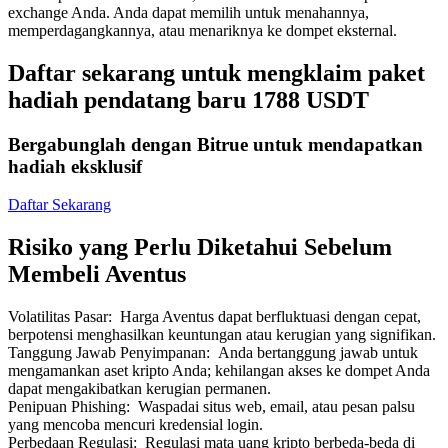
exchange Anda. Anda dapat memilih untuk menahannya,
memperdagangkannya, atau menariknya ke dompet eksternal.
Daftar sekarang untuk mengklaim paket
hadiah pendatang baru 1788 USDT
Mitra Bitrue
Bergabunglah dengan Bitrue untuk mendapatkan
hadiah eksklusif
Daftar Sekarang
Risiko yang Perlu Diketahui Sebelum
Membeli Aventus
Volatilitas Pasar
:
Harga Aventus dapat berfluktuasi dengan cepat,
Afiliasi Bitrue
berpotensi menghasilkan keuntungan atau kerugian yang signifikan.
Tanggung Jawab Penyimpanan
:
Anda bertanggung jawab untuk
Hingga 65% Komisi!
mengamankan aset kripto Anda; kehilangan akses ke dompet Anda
dapat mengakibatkan kerugian permanen.
Penipuan Phishing
:
Waspadai situs web, email, atau pesan palsu
yang mencoba mencuri kredensial login.
Perbedaan Regulasi
:
Regulasi mata uang kripto berbeda-beda di