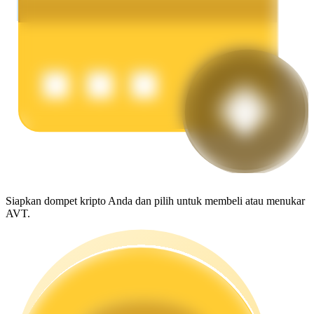
Menghasilkan
Babi Kekuatan
Dapatkan imbalan kompetitif setiap hari
Siapkan dompet kripto Anda dan pilih untuk membeli atau menukar
AVT.