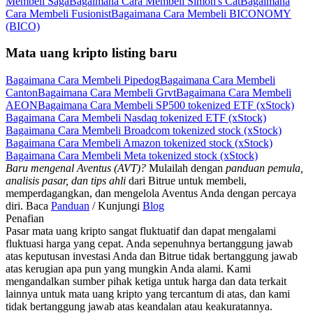
Membeli Saga
Bagaimana Cara Membeli Simon's Cat
Bagaimana
Cara Membeli Fusionist
Bagaimana Cara Membeli BICONOMY
(BICO)
Mata uang kripto listing baru
Bagaimana Cara Membeli Pipedog
Bagaimana Cara Membeli
Canton
Bagaimana Cara Membeli Grvt
Bagaimana Cara Membeli
AEON
Bagaimana Cara Membeli SP500 tokenized ETF (xStock)
Bagaimana Cara Membeli Nasdaq tokenized ETF (xStock)
Bagaimana Cara Membeli Broadcom tokenized stock (xStock)
Bagaimana Cara Membeli Amazon tokenized stock (xStock)
Bagaimana Cara Membeli Meta tokenized stock (xStock)
Baru mengenal Aventus (AVT)?
Mulailah dengan
panduan pemula,
analisis pasar, dan tips ahli
dari Bitrue untuk membeli,
memperdagangkan, dan mengelola Aventus Anda dengan percaya
diri. Baca
Panduan
/ Kunjungi
Blog
Penafian
Pasar mata uang kripto sangat fluktuatif dan dapat mengalami
fluktuasi harga yang cepat. Anda sepenuhnya bertanggung jawab
atas keputusan investasi Anda dan Bitrue tidak bertanggung jawab
atas kerugian apa pun yang mungkin Anda alami. Kami
mengandalkan sumber pihak ketiga untuk harga dan data terkait
lainnya untuk mata uang kripto yang tercantum di atas, dan kami
tidak bertanggung jawab atas keandalan atau keakuratannya.