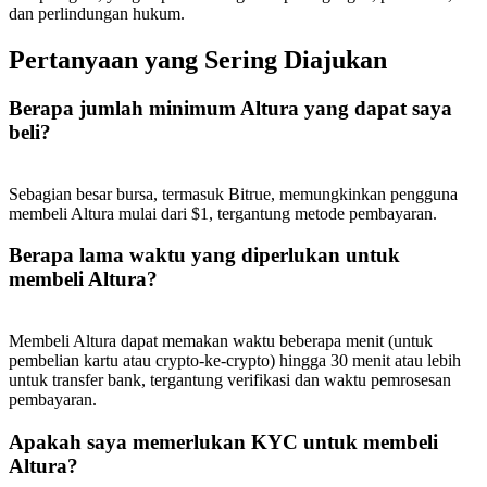
dan perlindungan hukum.
Pertanyaan yang Sering Diajukan
Berapa jumlah minimum Altura yang dapat saya
Referensi
beli?
Undang teman untuk mendapatkan imbalan tunai
Sebagian besar bursa, termasuk Bitrue, memungkinkan pengguna
Deposit CASHCAT & Win
membeli Altura mulai dari $1, tergantung metode pembayaran.
Berapa lama waktu yang diperlukan untuk
membeli Altura?
Membeli Altura dapat memakan waktu beberapa menit (untuk
pembelian kartu atau crypto-ke-crypto) hingga 30 menit atau lebih
untuk transfer bank, tergantung verifikasi dan waktu pemrosesan
pembayaran.
Apakah saya memerlukan KYC untuk membeli
Deposit CASHCAT & Win
Altura?