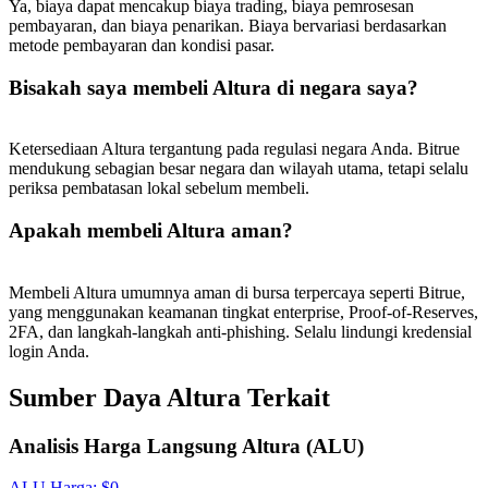
Ya, biaya dapat mencakup biaya trading, biaya pemrosesan
New Listing Futures Fest
pembayaran, dan biaya penarikan. Biaya bervariasi berdasarkan
Trade New Futures, Win 200,000 USDT
metode pembayaran dan kondisi pasar.
Bisakah saya membeli Altura di negara saya?
Crypto World Cup 2026: Grand Finale
Ketersediaan Altura tergantung pada regulasi negara Anda. Bitrue
mendukung sebagian besar negara dan wilayah utama, tetapi selalu
77,777+3k Rewards
periksa pembatasan lokal sebelum membeli.
Apakah membeli Altura aman?
Membeli Altura umumnya aman di bursa terpercaya seperti Bitrue,
yang menggunakan keamanan tingkat enterprise, Proof-of-Reserves,
2FA, dan langkah-langkah anti-phishing. Selalu lindungi kredensial
login Anda.
Sumber Daya Altura Terkait
Lebih Banyak Acara
Menangkan Hadiah dan Hadiah Eksklusif
Analisis Harga Langsung Altura (ALU)
Pusat Hadiah
ALU
Harga
: $
0