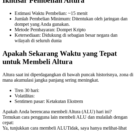
Ikhtisar Pembelian Altura
Estimasi Waktu Pembelian
:
~15 menit
Jumlah Pembelian Minimum
:
Ditentukan oleh jaringan dan
dompet yang Anda gunakan.
COIN-M Berjangka
Metode Pembayaran
:
Dompet Kripto
Ketersediaan
:
Didukung di sebagian besar negara dan
Mata Uang Kripto Berjangka
wilayah di seluruh dunia
Apakah Sekarang Waktu yang Tepat
TradFi
untuk Membeli Altura
Derivatif saham, forex, logam mulia, dan komoditas
Altura saat ini diperdagangkan di bawah puncak historisnya, zona di
mana akumulasi jangka panjang sering meningkat.
Tren 30 hari
:
Volatilitas
:
Sentimen pasar
:
Ketakutan Ekstrem
Apakah Anda berencana membeli Altura (ALU) hari ini?
Temukan cara pengguna lain membeli ALU dan mulailah dengan
cepat:
Ya, tunjukkan cara membeli ALU
Tidak, saya hanya melihat-lihat
USDC Berjangka