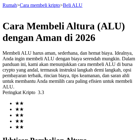
Rumah
>
Cara membeli kripto
>
Beli ALU
Cara Membeli Altura (ALU)
Berjangka
dengan Aman di 2026
Membeli ALU harus aman, sederhana, dan hemat biaya. Idealnya,
Anda ingin membeli ALU dengan biaya serendah mungkin. Dalam
panduan ini, kami akan menunjukkan cara membeli ALU di bursa
crypto yang andal, termasuk instruksi langkah demi langkah, opsi
pembayaran terbaik, rincian biaya, tips keamanan, dan saran ahli
untuk membantu Anda memilih cara paling efisien untuk membeli
ALU.
Peringkat Kripto
3.3
USDT Berjangka
★
★
Kontrak berjangka menggunakan USDT sebagai jaminannya
★
★
★
★
★
★
★
★