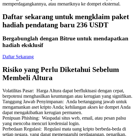
memperdagangkannya, atau menariknya ke dompet eksternal.
Daftar sekarang untuk mengklaim paket
hadiah pendatang baru 236 USDT
Mitra Bitrue
Bergabunglah dengan Bitrue untuk mendapatkan
hadiah eksklusif
Daftar Sekarang
Risiko yang Perlu Diketahui Sebelum
Membeli Altura
Volatilitas Pasar
:
Harga Altura dapat berfluktuasi dengan cepat,
berpotensi menghasilkan keuntungan atau kerugian yang signifikan.
Afiliasi Bitrue
Tanggung Jawab Penyimpanan
:
Anda bertanggung jawab untuk
mengamankan aset kripto Anda; kehilangan akses ke dompet Anda
Hingga 65% Komisi!
dapat mengakibatkan kerugian permanen.
Penipuan Phishing
:
Waspadai situs web, email, atau pesan palsu
yang mencoba mencuri kredensial login.
Perbedaan Regulasi
:
Regulasi mata uang kripto berbeda-beda di
setiap negara, yang dapat memengaruhi perdagangan, penarikan,