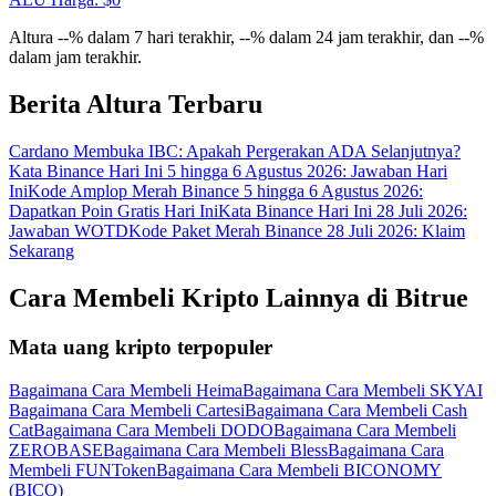
Gabung
Mendaftar
Altura --% dalam 7 hari terakhir, --% dalam 24 jam terakhir, dan --%
dalam jam terakhir.
Berita Altura Terbaru
Cardano Membuka IBC: Apakah Pergerakan ADA Selanjutnya?
Kata Binance Hari Ini 5 hingga 6 Agustus 2026: Jawaban Hari
Ini
Kode Amplop Merah Binance 5 hingga 6 Agustus 2026:
Dapatkan Poin Gratis Hari Ini
Kata Binance Hari Ini 28 Juli 2026:
Jawaban WOTD
Kode Paket Merah Binance 28 Juli 2026: Klaim
Sekarang
Cara Membeli Kripto Lainnya di Bitrue
Mata uang kripto terpopuler
Bagaimana Cara Membeli Heima
Bagaimana Cara Membeli SKYAI
Bagaimana Cara Membeli Cartesi
Bagaimana Cara Membeli Cash
Cat
Bagaimana Cara Membeli DODO
Bagaimana Cara Membeli
ZEROBASE
Bagaimana Cara Membeli Bless
Bagaimana Cara
Membeli FUNToken
Bagaimana Cara Membeli BICONOMY
(BICO)