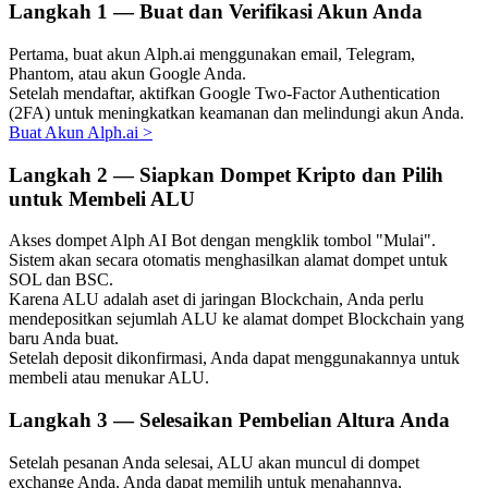
Langkah
1 —
Buat dan Verifikasi Akun Anda
Pertama, buat akun Alph.ai menggunakan email, Telegram,
Phantom, atau akun Google Anda.
Setelah mendaftar, aktifkan Google Two-Factor Authentication
Investasi Otomatis
(2FA) untuk meningkatkan keamanan dan melindungi akun Anda.
Buat Akun Alph.ai
>
Raih keuntungan jangka panjang dan kepentingan fleksibel
Langkah
2 —
Siapkan Dompet Kripto dan Pilih
untuk Membeli ALU
Akses dompet Alph AI Bot dengan mengklik tombol "Mulai".
Sistem akan secara otomatis menghasilkan alamat dompet untuk
SOL dan BSC.
Karena ALU adalah aset di jaringan Blockchain, Anda perlu
mendepositkan sejumlah ALU ke alamat dompet Blockchain yang
baru Anda buat.
Setelah deposit dikonfirmasi, Anda dapat menggunakannya untuk
Pelajari Staking
membeli atau menukar ALU.
Pelajari tentang mendapatkan penghasilan pasif
Langkah
3 —
Selesaikan Pembelian Altura Anda
Bitrue
AI
Setelah pesanan Anda selesai, ALU akan muncul di dompet
exchange Anda. Anda dapat memilih untuk menahannya,