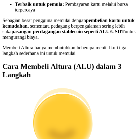
Terbaik untuk pemula:
Pembayaran kartu melalui bursa
Menjadi Pedagang Salinan
terpercaya
Nikmati pembagian keuntungan dan komisi copy trading
Sebagian besar pengguna memulai dengan
pembelian kartu untuk
kemudahan
, sementara pedagang berpengalaman sering lebih
suka
pasangan perdagangan stablecoin seperti ALU/USDT
untuk
mengurangi biaya.
Membeli Altura hanya membutuhkan beberapa menit. Ikuti tiga
langkah sederhana ini untuk memulai.
Cara Membeli Altura (ALU) dalam 3
Langkah
Informasi
Analisis data besar termasuk info perdagangan, dll.