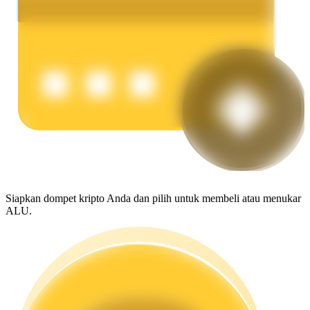
Menghasilkan
Babi Kekuatan
Dapatkan imbalan kompetitif setiap hari
Siapkan dompet kripto Anda dan pilih untuk membeli atau menukar
ALU.