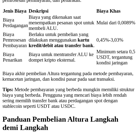
pemrosesan pembayaran, dan penarikan.
Jenis Biaya
Deskripsi
Biaya Khas
Biaya yang dikenakan saat
Penguncian BTR
Biaya
menempatkan pesanan spot untuk
Mulai dari 0,0089%
Perdagangan
membeli ALU.
Investasi eksklusif untuk pemegang BTR
Biaya
Berlaku untuk pembelian yang
Pemrosesan
dilakukan menggunakan
kartu
0,45%-3,03%
Pembayaran
kredit/debit atau transfer bank
.
Minimum setara 0,5
Biaya
Biaya untuk mentransfer ALU ke
USDT, tergantung
Penarikan
dompet kripto eksternal.
kondisi jaringan
Biaya akhir pembelian Altura tergantung pada metode pembayaran,
kemacetan jaringan, dan kondisi pasar pada saat transaksi.
Tips:
Metode pembayaran yang berbeda mungkin memiliki struktur
Pinjaman
biaya yang berbeda. Pengguna yang mencari biaya lebih rendah
sering memilih transfer bank atau perdagangan spot dengan
Layanan pinjaman yang didukung Crypto
stablecoin seperti USDT atau USDC.
Panduan Pembelian Altura Langkah
demi Langkah