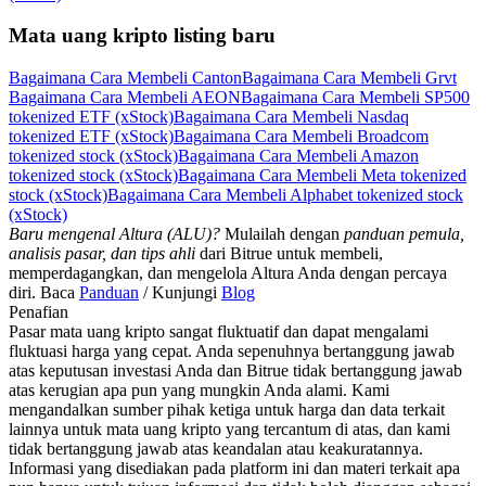
Mata uang kripto listing baru
Bagaimana Cara Membeli Canton
Bagaimana Cara Membeli Grvt
Bagaimana Cara Membeli AEON
Bagaimana Cara Membeli SP500
tokenized ETF (xStock)
Bagaimana Cara Membeli Nasdaq
tokenized ETF (xStock)
Bagaimana Cara Membeli Broadcom
tokenized stock (xStock)
Bagaimana Cara Membeli Amazon
tokenized stock (xStock)
Bagaimana Cara Membeli Meta tokenized
stock (xStock)
Bagaimana Cara Membeli Alphabet tokenized stock
(xStock)
Baru mengenal Altura (ALU)?
Mulailah dengan
panduan pemula,
analisis pasar, dan tips ahli
dari Bitrue untuk membeli,
memperdagangkan, dan mengelola Altura Anda dengan percaya
diri. Baca
Panduan
/ Kunjungi
Blog
Penafian
Pasar mata uang kripto sangat fluktuatif dan dapat mengalami
fluktuasi harga yang cepat. Anda sepenuhnya bertanggung jawab
atas keputusan investasi Anda dan Bitrue tidak bertanggung jawab
atas kerugian apa pun yang mungkin Anda alami. Kami
mengandalkan sumber pihak ketiga untuk harga dan data terkait
lainnya untuk mata uang kripto yang tercantum di atas, dan kami
tidak bertanggung jawab atas keandalan atau keakuratannya.
Informasi yang disediakan pada platform ini dan materi terkait apa