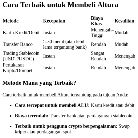
Cara Terbaik untuk Membeli Altura
Kontrak berjangka menggunakan USDC sebagai jaminannya
Biaya
Metode
Kecepatan
Kesulitan
Khas
Menengah–
Kartu Kredit/Debit
Instan
Mudah
Tinggi
5-30 menit (atau lebih
Transfer Banco
Rendah
Mudah
lama tergantung bank)
Trading Stablecoin
Sangat
Instan
Menengah
(USDT/USDC)
Rendah
Pertukaran
Instan
Rendah
Menengah
Copy Trading
Kripto/Dompet
Bergabunglah dengan pedagang top
Metode Mana yang Terbaik?
Cara terbaik untuk membeli Altura tergantung pada tujuan Anda:
Cara tercepat untuk membeli ALU:
Kartu kredit atau debit
Biaya terendah:
Transfer bank atau perdagangan stablecoin
Terbaik untuk pengguna crypto berpengalaman:
Swap
kripto atau perdagangan spot