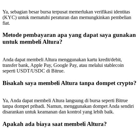
Share 500000 CASHCAT prize pool
Ya, sebagian besar bursa terpusat memerlukan verifikasi identitas
(KYC) untuk mematuhi peraturan dan memungkinkan pembelian
fiat.
Exclusive for BitMart Users
Metode pembayaran apa yang dapat saya gunakan
Register & Trade to Win 500,000 USDT
untuk membeli Altura?
Anda dapat membeli Altura menggunakan kartu kredit/debit,
transfer bank, Apple Pay, Google Pay, atau melalui stablecoin
Precious Metals Trading Carnival
seperti USDT/USDC di Bitrue.
Trade Gold & Silver · 33,333 USDT Bonus
Bisakah saya membeli Altura tanpa dompet crypto?
Ya, Anda dapat membeli Altura langsung di bursa seperti Bitrue
USDT New User Exclusive 10% APR
tanpa dompet pribadi. Namun, menggunakan dompet Anda sendiri
disarankan untuk keamanan dan kontrol yang lebih baik.
USDT Flexible Staking | Daily Rewards
Apakah ada biaya saat membeli Altura?