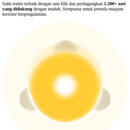
New Listing Futures Fest
Salin trader terbaik dengan satu klik dan perdagangkan
1.200+ aset
yang didukung
dengan mudah. Sempurna untuk pemula maupun
Trade New Futures, Win 200,000 USDT
investor berpengalaman.
Crypto World Cup 2026: Grand Finale
77,777+3k Rewards
Lebih Banyak Acara
Menangkan Hadiah dan Hadiah Eksklusif
Pusat Hadiah