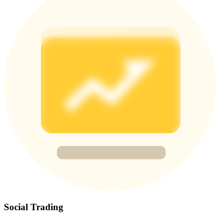
Share 500000 CASHCAT prize pool
Exclusive for BitMart Users
Register & Trade to Win 500,000 USDT
Precious Metals Trading Carnival
Trade Gold & Silver · 33,333 USDT Bonus
USDT New User Exclusive 10% APR
USDT Flexible Staking | Daily Rewards
Social Trading