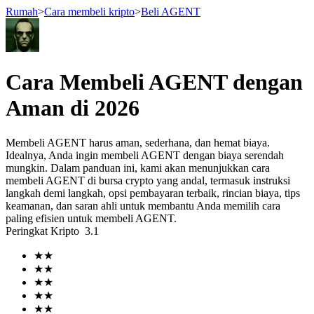
Rumah
>
Cara membeli kripto
>
Beli AGENT
Berjangka
Cara Membeli AGENT dengan
Aman di 2026
Membeli AGENT harus aman, sederhana, dan hemat biaya.
Idealnya, Anda ingin membeli AGENT dengan biaya serendah
mungkin. Dalam panduan ini, kami akan menunjukkan cara
membeli AGENT di bursa crypto yang andal, termasuk instruksi
langkah demi langkah, opsi pembayaran terbaik, rincian biaya, tips
keamanan, dan saran ahli untuk membantu Anda memilih cara
USDT Berjangka
paling efisien untuk membeli AGENT.
Peringkat Kripto
3.1
Kontrak berjangka menggunakan USDT sebagai jaminannya
★
★
★
★
★
★
★
★
★
★