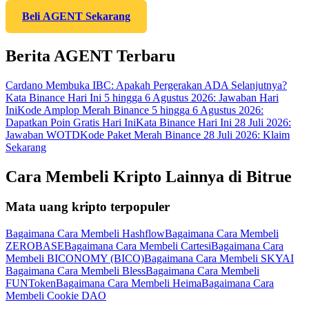
Beli AGENT Sekarang
Berita AGENT Terbaru
Cardano Membuka IBC: Apakah Pergerakan ADA Selanjutnya?
Kata Binance Hari Ini 5 hingga 6 Agustus 2026: Jawaban Hari
Ini
Kode Amplop Merah Binance 5 hingga 6 Agustus 2026:
Dapatkan Poin Gratis Hari Ini
Kata Binance Hari Ini 28 Juli 2026:
Jawaban WOTD
Kode Paket Merah Binance 28 Juli 2026: Klaim
Sekarang
Cara Membeli Kripto Lainnya di Bitrue
Mata uang kripto terpopuler
Bagaimana Cara Membeli Hashflow
Bagaimana Cara Membeli
ZEROBASE
Bagaimana Cara Membeli Cartesi
Bagaimana Cara
Membeli BICONOMY (BICO)
Bagaimana Cara Membeli SKYAI
Bagaimana Cara Membeli Bless
Bagaimana Cara Membeli
FUNToken
Bagaimana Cara Membeli Heima
Bagaimana Cara
Membeli Cookie DAO