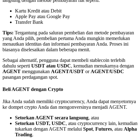
langsung dengan metode pembayaran fiat seperti:
Kartu Kredit atau Debit
Apple Pay atau Google Pay
Transfer Bank
Tips:
Tergantung pada saluran pembelian dan metode pembayaran
Mitra Bitrue
yang Anda pilih, pembelian pertama Anda mungkin memerlukan
menautkan identitas dan informasi pembayaran Anda. Proses ini
biasanya diselesaikan dalam beberapa menit.
Sebagai alternatif, pengguna dapat membeli stablecoin terlebih
dahulu seperti
USDT atau USDC
, kemudian menukarnya dengan
AGENT
menggunakan
AGENT/USDT
or
AGENT/USDC
pasangan perdagangan spot.
Beli AGENT dengan Crypto
Afiliasi Bitrue
Jika Anda sudah memiliki cryptocurrency, Anda dapat menyetornya
ke dompet crypto Anda dan mengonversinya menjadi AGENT.
Hingga 65% Komisi!
Setorkan AGENT secara langsung
, atau
Setorkan USDT, USDC
, atau cryptocurrency lain, kemudian
tukarkan dengan AGENT melalui
Spot
,
Futures
, atau
Alpha
Trading
.