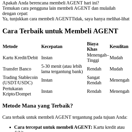
Apakah Anda berencana membeli AGENT hari ini?
Kontrak berjangka menggunakan USDC sebagai jaminannya
Temukan cara pengguna lain membeli AGENT dan mulailah
dengan cepat:
Ya, tunjukkan cara membeli AGENT
Tidak, saya hanya melihat-lihat
Cara Terbaik untuk Membeli AGENT
Biaya
Metode
Kecepatan
Kesulitan
Khas
Menengah–
Kartu Kredit/Debit
Instan
Mudah
Tinggi
5-30 menit (atau lebih
Copy Trading
Transfer Banco
Rendah
Mudah
lama tergantung bank)
Bergabunglah dengan pedagang top
Trading Stablecoin
Sangat
Instan
Menengah
(USDT/USDC)
Rendah
Pertukaran
Instan
Rendah
Menengah
Kripto/Dompet
Metode Mana yang Terbaik?
Cara terbaik untuk membeli AGENT tergantung pada tujuan Anda:
Cara tercepat untuk membeli AGENT:
Kartu kredit atau