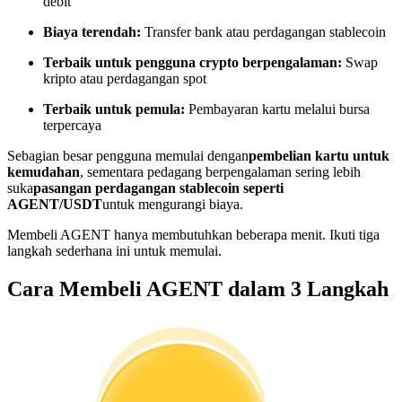
debit
Menjadi Pedagang Salinan
Biaya terendah:
Transfer bank atau perdagangan stablecoin
Nikmati pembagian keuntungan dan komisi copy trading
Terbaik untuk pengguna crypto berpengalaman:
Swap
kripto atau perdagangan spot
Terbaik untuk pemula:
Pembayaran kartu melalui bursa
terpercaya
Sebagian besar pengguna memulai dengan
pembelian kartu untuk
kemudahan
, sementara pedagang berpengalaman sering lebih
suka
pasangan perdagangan stablecoin seperti
AGENT/USDT
untuk mengurangi biaya.
Informasi
Membeli AGENT hanya membutuhkan beberapa menit. Ikuti tiga
langkah sederhana ini untuk memulai.
Analisis data besar termasuk info perdagangan, dll.
Cara Membeli AGENT dalam 3 Langkah