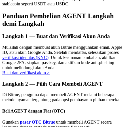
stablecoin seperti USDT atau USDC.
Panduan Pembelian AGENT Langkah
demi Langkah
Investasi Otomatis
Raih keuntungan jangka panjang dan kepentingan fleksibel
Langkah
1 —
Buat dan Verifikasi Akun Anda
Mulailah dengan membuat akun Bitrue menggunakan email, Apple
ID, atau akun Google Anda. Setelah mendaftar, selesaikan proses
verifikasi identitas (KYC)
. Untuk keamanan tambahan, aktifkan
Google 2FA, siapkan passkey, dan aktifkan kode anti-phishing
untuk melindungi akun Anda.
Buat dan verifikasi akun
>
Langkah
2 —
Pilih Cara Membeli AGENT
Pelajari Staking
Di Bitrue, pengguna dapat membeli AGENT melalui beberapa
metode nyaman tergantung pada opsi pembayaran pilihan mereka.
Pelajari tentang mendapatkan penghasilan pasif
Beli AGENT dengan Fiat (OTC)
Bitrue
AI
Gunakan
pasar OTC Bitrue
untuk membeli AGENT secara