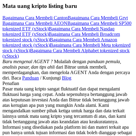
Mata uang kripto listing baru
Bagaimana Cara Membeli Canton
Bagaimana Cara Membeli Grvt
Bagaimana Cara Membeli AEON
Bagaimana Cara Membeli SP500
tokenized ETF (xStock)
Bagaimana Cara Membeli Nasdaq
tokenized ETF (xStock)
Bagaimana Cara Membeli Broadcom
tokenized stock (xStock)
Bagaimana Cara Membeli Amazon
tokenized stock (xStock)
Bagaimana Cara Membeli Meta tokenized
stock (xStock)
Bagaimana Cara Membeli Alphabet tokenized stock
(xStock)
Baru mengenal AGENT ?
Mulailah dengan
panduan pemula,
analisis pasar, dan tips ahli
dari Bitrue untuk membeli,
memperdagangkan, dan mengelola AGENT Anda dengan percaya
diri. Baca
Panduan
/ Kunjungi
Blog
Penafian
Pasar mata uang kripto sangat fluktuatif dan dapat mengalami
fluktuasi harga yang cepat. Anda sepenuhnya bertanggung jawab
atas keputusan investasi Anda dan Bitrue tidak bertanggung jawab
atas kerugian apa pun yang mungkin Anda alami. Kami
mengandalkan sumber pihak ketiga untuk harga dan data terkait
lainnya untuk mata uang kripto yang tercantum di atas, dan kami
tidak bertanggung jawab atas keandalan atau keakuratannya.
Informasi yang disediakan pada platform ini dan materi terkait apa
pun hanya untuk tujuan informasi dan tidak boleh dianggap sebagai