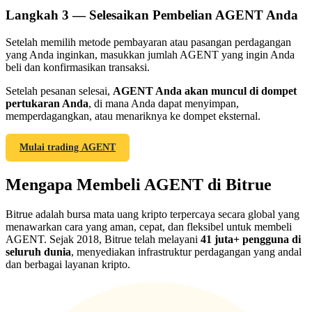
Langkah
3 —
Selesaikan Pembelian AGENT Anda
Setelah memilih metode pembayaran atau pasangan perdagangan
yang Anda inginkan, masukkan jumlah AGENT yang ingin Anda
beli dan konfirmasikan transaksi.
Referensi
Setelah pesanan selesai,
AGENT Anda akan muncul di dompet
Undang teman untuk mendapatkan imbalan tunai
pertukaran Anda
, di mana Anda dapat menyimpan,
memperdagangkan, atau menariknya ke dompet eksternal.
Deposit CASHCAT & Win
Mulai trading AGENT
Mengapa Membeli AGENT di Bitrue
Bitrue adalah bursa mata uang kripto terpercaya secara global yang
menawarkan cara yang aman, cepat, dan fleksibel untuk membeli
AGENT. Sejak 2018, Bitrue telah melayani
41 juta+ pengguna di
seluruh dunia
, menyediakan infrastruktur perdagangan yang andal
dan berbagai layanan kripto.
Deposit CASHCAT & Win