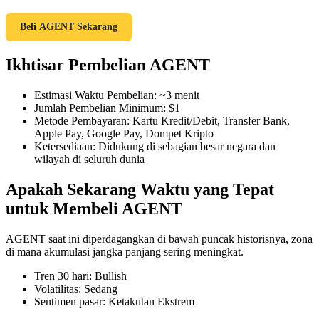
Beli AGENT Sekarang
Ikhtisar Pembelian AGENT
COIN-M Berjangka
Mata Uang Kripto Berjangka
Estimasi Waktu Pembelian
:
~3 menit
Jumlah Pembelian Minimum
:
$1
Metode Pembayaran
:
Kartu Kredit/Debit, Transfer Bank,
Apple Pay, Google Pay, Dompet Kripto
TradFi
Ketersediaan
:
Didukung di sebagian besar negara dan
wilayah di seluruh dunia
Derivatif saham, forex, logam mulia, dan komoditas
Apakah Sekarang Waktu yang Tepat
untuk Membeli AGENT
AGENT saat ini diperdagangkan di bawah puncak historisnya, zona
di mana akumulasi jangka panjang sering meningkat.
Tren 30 hari
:
Bullish
Volatilitas
:
Sedang
Sentimen pasar
:
Ketakutan Ekstrem
USDC Berjangka