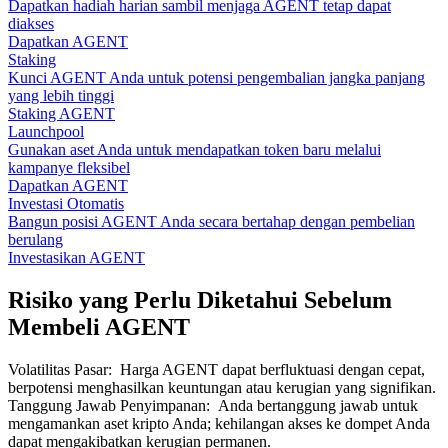
Dapatkan hadiah harian sambil menjaga AGENT tetap dapat
diakses
Dapatkan AGENT
Staking
Kunci AGENT Anda untuk potensi pengembalian jangka panjang
yang lebih tinggi
Staking AGENT
Launchpool
Gunakan aset Anda untuk mendapatkan token baru melalui
kampanye fleksibel
Dapatkan AGENT
Investasi Otomatis
Bangun posisi AGENT Anda secara bertahap dengan pembelian
berulang
Investasikan AGENT
Risiko yang Perlu Diketahui Sebelum
Membeli AGENT
Volatilitas Pasar
:
Harga AGENT dapat berfluktuasi dengan cepat,
berpotensi menghasilkan keuntungan atau kerugian yang signifikan.
Tanggung Jawab Penyimpanan
:
Anda bertanggung jawab untuk
mengamankan aset kripto Anda; kehilangan akses ke dompet Anda
dapat mengakibatkan kerugian permanen.