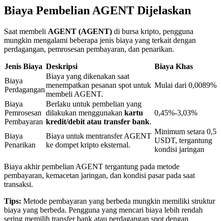
Biaya Pembelian AGENT Dijelaskan
Penguncian BTR
Saat membeli
AGENT (AGENT)
di bursa kripto, pengguna
mungkin mengalami beberapa jenis biaya yang terkait dengan
Investasi eksklusif untuk pemegang BTR
perdagangan, pemrosesan pembayaran, dan penarikan.
Jenis Biaya
Deskripsi
Biaya Khas
Biaya yang dikenakan saat
Biaya
menempatkan pesanan spot untuk
Mulai dari 0,0089%
Perdagangan
membeli AGENT.
Biaya
Berlaku untuk pembelian yang
Pemrosesan
dilakukan menggunakan
kartu
0,45%-3,03%
Pembayaran
kredit/debit atau transfer bank
.
Minimum setara 0,5
Biaya
Biaya untuk mentransfer AGENT
USDT, tergantung
Penarikan
ke dompet kripto eksternal.
Pinjaman
kondisi jaringan
Layanan pinjaman yang didukung Crypto
Biaya akhir pembelian AGENT tergantung pada metode
pembayaran, kemacetan jaringan, dan kondisi pasar pada saat
transaksi.
Tips:
Metode pembayaran yang berbeda mungkin memiliki struktur
biaya yang berbeda. Pengguna yang mencari biaya lebih rendah
sering memilih transfer bank atau perdagangan spot dengan