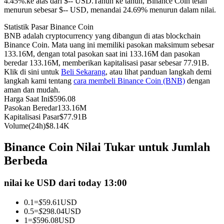
4.45%.ke atas dari $-- USD.
Tahun ke tahun, Binance Coin telah
menurun sebesar $-- USD, menandai 24.69% menurun dalam nilai.
Kontrak berjangka menggunakan USDC sebagai jaminannya
Statistik Pasar Binance Coin
BNB adalah cryptocurrency yang dibangun di atas blockchain
Binance Coin. Mata uang ini memiliki pasokan maksimum sebesar
133.16M, dengan total pasokan saat ini 133.16M dan pasokan
beredar 133.16M, memberikan kapitalisasi pasar sebesar 77.91B.
Klik di sini untuk
Beli Sekarang
, atau lihat panduan langkah demi
langkah kami tentang
cara membeli Binance Coin (BNB)
dengan
aman dan mudah.
Harga Saat Ini
$
596.08
Pasokan Beredar
133.16M
Copy Trading
Kapitalisasi Pasar
$
77.91B
Volume(24h)
$
8.14K
Bergabunglah dengan pedagang top
Binance Coin Nilai Tukar untuk Jumlah
Berbeda
nilai ke USD dari today 13:00
0.1
=
$
59.61
USD
0.5
=
$
298.04
USD
1
=
$
596.08
USD