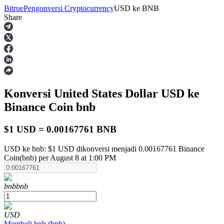
Bitrue
Pengonversi Cryptocurrency
USD
ke
BNB
Share
Berjangka
Konversi United States Dollar
USD
ke
Binance Coin
bnb
$1 USD = 0.00167761 BNB
USD ke bnb: $1 USD dikonversi menjadi 0.00167761 Binance
USDT Berjangka
Coin(bnb) per August 8 at 1:00 PM
Kontrak berjangka menggunakan USDT sebagai jaminannya
bnb
bnb
USD
Membeli
bnb
(
bnb
)