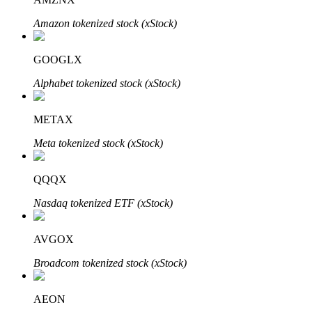
Amazon tokenized stock (xStock)
GOOGLX
Investasi Otomatis
Alphabet tokenized stock (xStock)
Raih keuntungan jangka panjang dan kepentingan fleksibel
METAX
Meta tokenized stock (xStock)
QQQX
Nasdaq tokenized ETF (xStock)
Pelajari Staking
AVGOX
Pelajari tentang mendapatkan penghasilan pasif
Broadcom tokenized stock (xStock)
Bitrue
AI
AEON