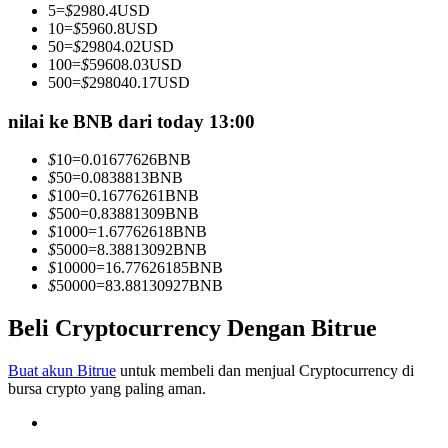
5
=
$
2980.4
USD
Menjadi Pedagang Salinan
10
=
$
5960.8
USD
50
=
$
29804.02
USD
Nikmati pembagian keuntungan dan komisi copy trading
100
=
$
59608.03
USD
500
=
$
298040.17
USD
nilai ke BNB dari today 13:00
$
10
=
0.01677626
BNB
$
50
=
0.0838813
BNB
$
100
=
0.16776261
BNB
$
500
=
0.83881309
BNB
$
1000
=
1.67762618
BNB
$
5000
=
8.38813092
BNB
Informasi
$
10000
=
16.77626185
BNB
$
50000
=
83.88130927
BNB
Analisis data besar termasuk info perdagangan, dll.
Beli Cryptocurrency Dengan Bitrue
Buat akun Bitrue
untuk membeli dan menjual Cryptocurrency di
bursa crypto yang paling aman.