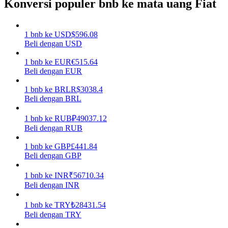
Konversi populer bnb ke mata uang Fiat
Menghasilkan
1
bnb
ke
USD
$
596.08
Beli dengan USD
1
bnb
ke
EUR
€
515.64
Beli dengan EUR
1
bnb
ke
BRL
R$
3038.4
Beli dengan BRL
1
bnb
ke
RUB
₽
49037.12
Babi Kekuatan
Beli dengan RUB
Dapatkan imbalan kompetitif setiap hari
1
bnb
ke
GBP
£
441.84
Beli dengan GBP
1
bnb
ke
INR
₹
56710.34
Beli dengan INR
1
bnb
ke
TRY
₺
28431.54
Beli dengan TRY