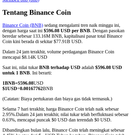
Tentang Binance Coin
Binance Coin (BNB)
sedang mengalami tren naik minggu ini,
COIN-M Berjangka
dengan harga saat ini
$596.08 USD per BNB
. Dengan pasokan
beredar sebesar 133.16M BNB, kapitalisasi pasar total Binance
Mata Uang Kripto Berjangka
Coin kini berada di sekitar $77.91B USD.
Dalam 24 jam terakhir, volume perdagangan Binance Coin
mencapai $8.14K USD
TradFi
Saat ini, nilai tukar
BNB terhadap USD
adalah
$596.08 USD
Derivatif saham, forex, logam mulia, dan komoditas
untuk 1 BNB
. Ini berarti:
1
BNB
=
$
596.08
USD
$
1
USD
=
0.00167762
BNB
(Catatan: Biaya pertukaran dan biaya gas tidak termasuk.)
Selama 7 hari terakhir, harga Binance Coin telah naik sebesar
2.95%.
Dalam 24 jam terakhir, nilai tukar telah berfluktuasi sebesar
0.63%, mencapai puncak $0 USD dan terendah $0 USD.
Dibandingkan bulan lalu, Binance Coin telah meningkat sebesar
USDC Berjangka