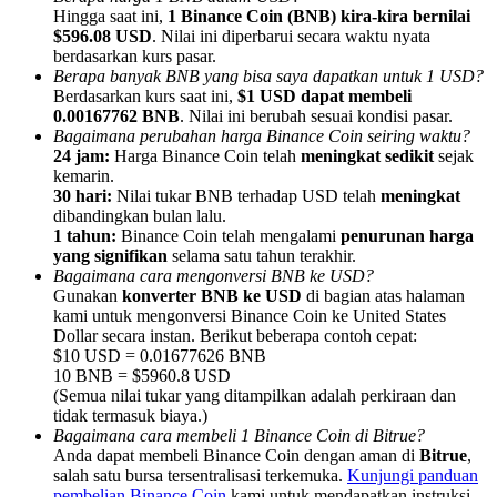
Hingga saat ini,
1 Binance Coin (BNB) kira-kira bernilai
$596.08 USD
. Nilai ini diperbarui secara waktu nyata
berdasarkan kurs pasar.
Berapa banyak BNB yang bisa saya dapatkan untuk 1 USD?
Berdasarkan kurs saat ini,
$1 USD dapat membeli
0.00167762 BNB
. Nilai ini berubah sesuai kondisi pasar.
Referensi
Bagaimana perubahan harga Binance Coin seiring waktu?
24 jam:
Harga Binance Coin telah
meningkat sedikit
sejak
Undang teman untuk mendapatkan imbalan tunai
kemarin.
30 hari:
Nilai tukar BNB terhadap USD telah
meningkat
BTC Welcome Rewards
dibandingkan bulan lalu.
1 tahun:
Binance Coin telah mengalami
penurunan harga
yang signifikan
selama satu tahun terakhir.
Bagaimana cara mengonversi BNB ke USD?
Gunakan
konverter BNB ke USD
di bagian atas halaman
kami untuk mengonversi Binance Coin ke United States
Dollar secara instan. Berikut beberapa contoh cepat:
$10 USD = 0.01677626 BNB
10 BNB = $5960.8 USD
(Semua nilai tukar yang ditampilkan adalah perkiraan dan
tidak termasuk biaya.)
Bagaimana cara membeli 1 Binance Coin di Bitrue?
Anda dapat membeli Binance Coin dengan aman di
Bitrue
,
BTC Welcome Rewards
salah satu bursa tersentralisasi terkemuka.
Kunjungi panduan
pembelian Binance Coin
kami untuk mendapatkan instruksi