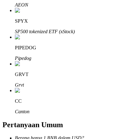
AEON
SPYX
SP500 tokenized ETF (xStock)
Mitra Bitrue
PIPEDOG
Pipedog
GRVT
Grvt
Afiliasi Bitrue
CC
Hingga 65% Komisi!
Canton
Pertanyaan Umum
Berapa harga 1 BNB dalam USD?