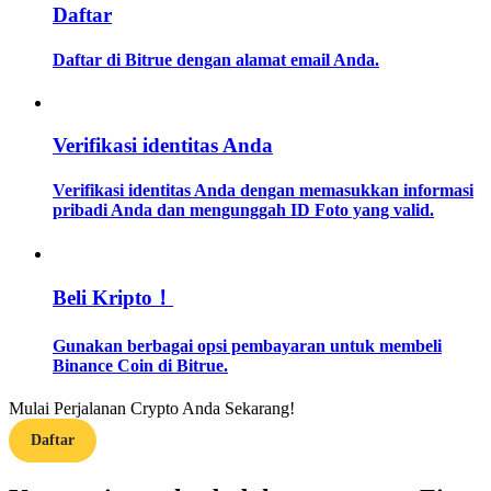
Daftar
Memandu
Daftar di Bitrue dengan alamat email Anda.
Panduan Pemula Berjangka
Verifikasi identitas Anda
Verifikasi identitas Anda dengan memasukkan informasi
pribadi Anda dan mengunggah ID Foto yang valid.
Beli Kripto！
Strategi perdagangan
Gunakan berbagai opsi pembayaran untuk membeli
Pelajari cara untuk tetap menghasilkan keuntungan
Binance Coin di Bitrue.
Mulai Perjalanan Crypto Anda Sekarang!
Daftar