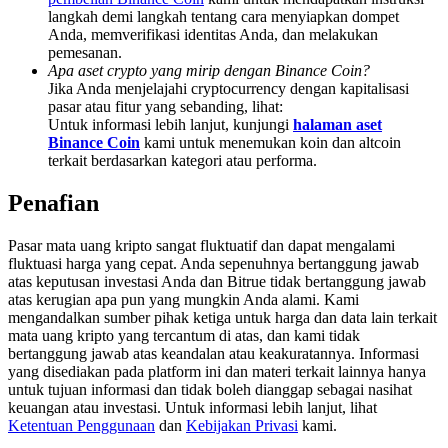
Deposit & Trade BTC to Share 25000 USDT prize pool!
langkah demi langkah tentang cara menyiapkan dompet
Anda, memverifikasi identitas Anda, dan melakukan
pemesanan.
Apa aset crypto yang mirip dengan Binance Coin?
Jika Anda menjelajahi cryptocurrency dengan kapitalisasi
Deposit CASHCAT & Win
pasar atau fitur yang sebanding, lihat:
Untuk informasi lebih lanjut, kunjungi
halaman aset
Share 500000 CASHCAT prize pool
Binance Coin
kami untuk menemukan koin dan altcoin
terkait berdasarkan kategori atau performa.
Penafian
Exclusive for BitMart Users
Pasar mata uang kripto sangat fluktuatif dan dapat mengalami
Register & Trade to Win 500,000 USDT
fluktuasi harga yang cepat. Anda sepenuhnya bertanggung jawab
atas keputusan investasi Anda dan Bitrue tidak bertanggung jawab
atas kerugian apa pun yang mungkin Anda alami. Kami
mengandalkan sumber pihak ketiga untuk harga dan data lain terkait
Precious Metals Trading Carnival
mata uang kripto yang tercantum di atas, dan kami tidak
bertanggung jawab atas keandalan atau keakuratannya. Informasi
Trade Gold & Silver · 33,333 USDT Bonus
yang disediakan pada platform ini dan materi terkait lainnya hanya
untuk tujuan informasi dan tidak boleh dianggap sebagai nasihat
keuangan atau investasi. Untuk informasi lebih lanjut, lihat
Ketentuan Penggunaan
dan
Kebijakan Privasi
kami.