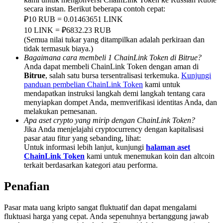
Deposit & Trade BTC to Share 25000 USDT prize pool!
secara instan. Berikut beberapa contoh cepat:
₽10 RUB = 0.01463651 LINK
10 LINK = ₽6832.23 RUB
(Semua nilai tukar yang ditampilkan adalah perkiraan dan
Deposit CASHCAT & Win
tidak termasuk biaya.)
Bagaimana cara membeli 1 ChainLink Token di Bitrue?
Share 500000 CASHCAT prize pool
Anda dapat membeli ChainLink Token dengan aman di
Bitrue
, salah satu bursa tersentralisasi terkemuka.
Kunjungi
panduan pembelian ChainLink Token
kami untuk
mendapatkan instruksi langkah demi langkah tentang cara
menyiapkan dompet Anda, memverifikasi identitas Anda, dan
Exclusive for BitMart Users
melakukan pemesanan.
Apa aset crypto yang mirip dengan ChainLink Token?
Register & Trade to Win 500,000 USDT
Jika Anda menjelajahi cryptocurrency dengan kapitalisasi
pasar atau fitur yang sebanding, lihat:
Untuk informasi lebih lanjut, kunjungi
halaman aset
ChainLink Token
kami untuk menemukan koin dan altcoin
terkait berdasarkan kategori atau performa.
Precious Metals Trading Carnival
Trade Gold & Silver · 33,333 USDT Bonus
Penafian
Pasar mata uang kripto sangat fluktuatif dan dapat mengalami
fluktuasi harga yang cepat. Anda sepenuhnya bertanggung jawab