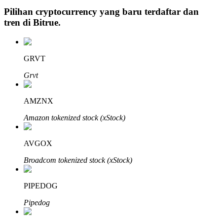
Pilihan cryptocurrency yang baru terdaftar dan
tren di
Bitrue
.
Investasi Otomatis
GRVT
Raih keuntungan jangka panjang dan kepentingan fleksibel
Grvt
AMZNX
Amazon tokenized stock (xStock)
AVGOX
Broadcom tokenized stock (xStock)
Pelajari Staking
Pelajari tentang mendapatkan penghasilan pasif
PIPEDOG
Bitrue
AI
Pipedog