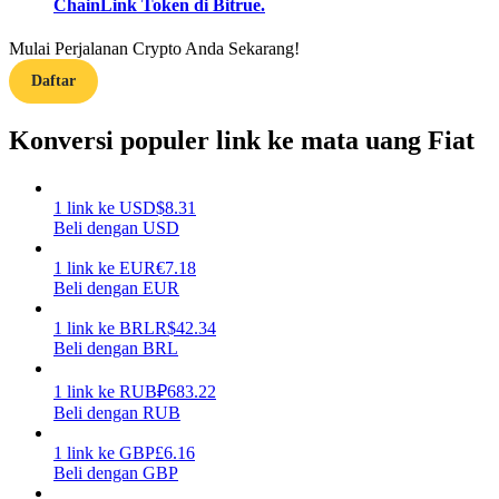
ChainLink Token di Bitrue.
Menghasilkan
Mulai Perjalanan Crypto Anda Sekarang!
Daftar
Konversi populer link ke mata uang Fiat
1
link
ke
USD
$
8.31
Beli dengan USD
1
link
ke
EUR
€
7.18
Babi Kekuatan
Beli dengan EUR
Dapatkan imbalan kompetitif setiap hari
1
link
ke
BRL
R$
42.34
Beli dengan BRL
1
link
ke
RUB
₽
683.22
Beli dengan RUB
1
link
ke
GBP
£
6.16
Beli dengan GBP