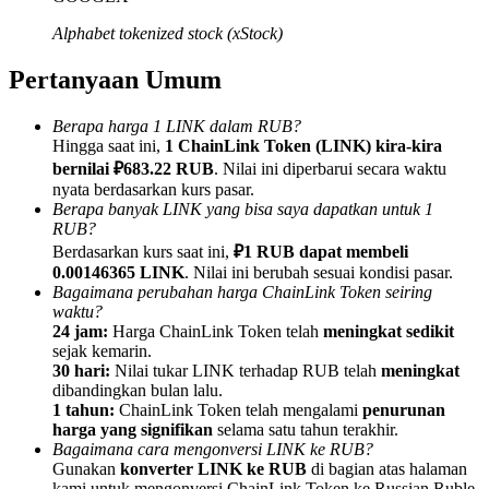
Alphabet tokenized stock (xStock)
Pertanyaan Umum
Referensi
Berapa harga 1 LINK dalam RUB?
Hingga saat ini,
1 ChainLink Token (LINK) kira-kira
Undang teman untuk mendapatkan imbalan tunai
bernilai ₽683.22 RUB
. Nilai ini diperbarui secara waktu
nyata berdasarkan kurs pasar.
BTC Welcome Rewards
Berapa banyak LINK yang bisa saya dapatkan untuk 1
RUB?
Berdasarkan kurs saat ini,
₽1 RUB dapat membeli
0.00146365 LINK
. Nilai ini berubah sesuai kondisi pasar.
Bagaimana perubahan harga ChainLink Token seiring
waktu?
24 jam:
Harga ChainLink Token telah
meningkat sedikit
sejak kemarin.
30 hari:
Nilai tukar LINK terhadap RUB telah
meningkat
dibandingkan bulan lalu.
1 tahun:
ChainLink Token telah mengalami
penurunan
harga yang signifikan
selama satu tahun terakhir.
Bagaimana cara mengonversi LINK ke RUB?
BTC Welcome Rewards
Gunakan
konverter LINK ke RUB
di bagian atas halaman
kami untuk mengonversi ChainLink Token ke Russian Ruble