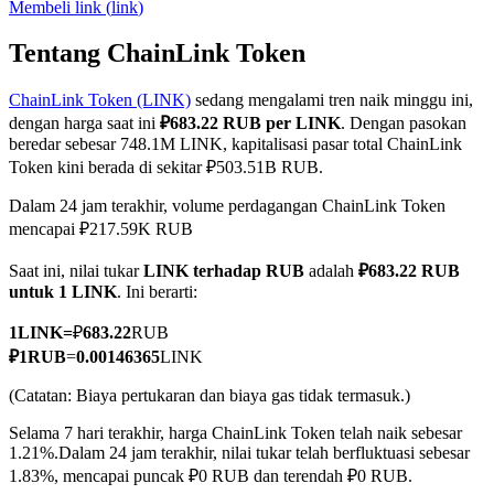
Membeli
link
(
link
)
Tentang ChainLink Token
ChainLink Token (LINK)
sedang mengalami tren naik minggu ini,
COIN-M Berjangka
dengan harga saat ini
₽683.22 RUB per LINK
. Dengan pasokan
Mata Uang Kripto Berjangka
beredar sebesar 748.1M LINK, kapitalisasi pasar total ChainLink
Token kini berada di sekitar ₽503.51B RUB.
Dalam 24 jam terakhir, volume perdagangan ChainLink Token
TradFi
mencapai ₽217.59K RUB
Derivatif saham, forex, logam mulia, dan komoditas
Saat ini, nilai tukar
LINK terhadap RUB
adalah
₽683.22 RUB
untuk 1 LINK
. Ini berarti:
1
LINK
=
₽
683.22
RUB
₽
1
RUB
=
0.00146365
LINK
(Catatan: Biaya pertukaran dan biaya gas tidak termasuk.)
Selama 7 hari terakhir, harga ChainLink Token telah naik sebesar
1.21%.
Dalam 24 jam terakhir, nilai tukar telah berfluktuasi sebesar
1.83%, mencapai puncak ₽0 RUB dan terendah ₽0 RUB.
USDC Berjangka