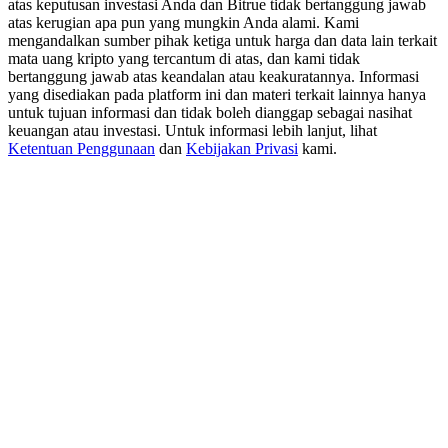
atas keputusan investasi Anda dan Bitrue tidak bertanggung jawab
USDT New User Exclusive 10% APR
atas kerugian apa pun yang mungkin Anda alami. Kami
USDT Flexible Staking | Daily Rewards
mengandalkan sumber pihak ketiga untuk harga dan data lain terkait
mata uang kripto yang tercantum di atas, dan kami tidak
bertanggung jawab atas keandalan atau keakuratannya. Informasi
yang disediakan pada platform ini dan materi terkait lainnya hanya
untuk tujuan informasi dan tidak boleh dianggap sebagai nasihat
BTC New User Exclusive: 6.5% APR
keuangan atau investasi. Untuk informasi lebih lanjut, lihat
Ketentuan Penggunaan
dan
Kebijakan Privasi
kami.
BTC Flexible Staking | Daily Rewards
Lebih Banyak Acara
Menangkan Hadiah dan Hadiah Eksklusif
Pusat Hadiah