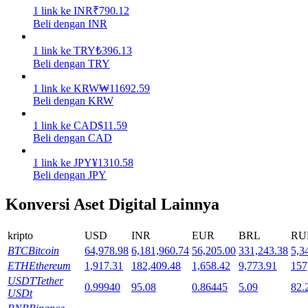
1
link
ke
INR
₹
790.12
Beli dengan INR
Mempertaruhkan
Pengembalian tinggi & akses instan
1
link
ke
TRY
₺
396.13
Beli dengan TRY
1
link
ke
KRW
₩
11692.59
Beli dengan KRW
1
link
ke
CAD
$
11.59
Beli dengan CAD
1
link
ke
JPY
¥
1310.58
Beli dengan JPY
Launchpool
Konversi Aset Digital Lainnya
Staking fleksibel untuk mendapatkan token populer
kripto
USD
INR
EUR
BRL
RU
BTC
Bitcoin
64,978.98
6,181,960.74
56,205.00
331,243.38
5,3
ETH
Ethereum
1,917.31
182,409.48
1,658.42
9,773.91
157
USDT
Tether
0.99940
95.08
0.86445
5.09
82.
USDt