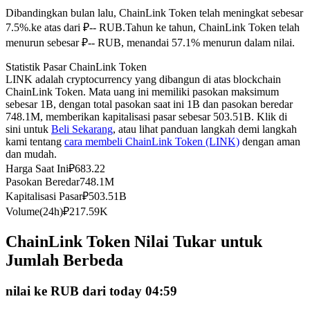
Dibandingkan bulan lalu, ChainLink Token telah meningkat sebesar
Kontrak berjangka menggunakan USDC sebagai jaminannya
7.5%.ke atas dari ₽-- RUB.
Tahun ke tahun, ChainLink Token telah
menurun sebesar ₽-- RUB, menandai 57.1% menurun dalam nilai.
Statistik Pasar ChainLink Token
LINK adalah cryptocurrency yang dibangun di atas blockchain
ChainLink Token. Mata uang ini memiliki pasokan maksimum
sebesar 1B, dengan total pasokan saat ini 1B dan pasokan beredar
748.1M, memberikan kapitalisasi pasar sebesar 503.51B. Klik di
sini untuk
Beli Sekarang
, atau lihat panduan langkah demi langkah
kami tentang
cara membeli ChainLink Token (LINK)
dengan aman
dan mudah.
Copy Trading
Harga Saat Ini
₽
683.22
Bergabunglah dengan pedagang top
Pasokan Beredar
748.1M
Kapitalisasi Pasar
₽
503.51B
Volume(24h)
₽
217.59K
ChainLink Token Nilai Tukar untuk
Jumlah Berbeda
nilai ke RUB dari today 04:59