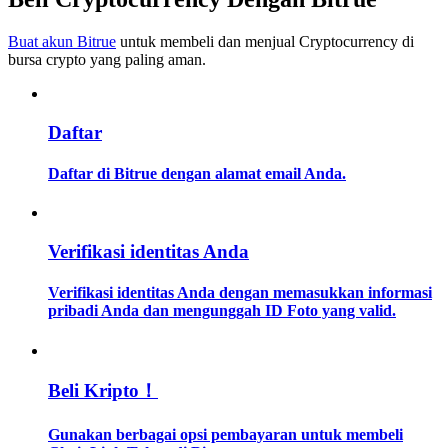
Buat akun Bitrue
untuk membeli dan menjual Cryptocurrency di
Memandu
bursa crypto yang paling aman.
Panduan Pemula Berjangka
Daftar
Daftar di Bitrue dengan alamat email Anda.
Verifikasi identitas Anda
Strategi perdagangan
Verifikasi identitas Anda dengan memasukkan informasi
pribadi Anda dan mengunggah ID Foto yang valid.
Pelajari cara untuk tetap menghasilkan keuntungan
Beli Kripto！
Gunakan berbagai opsi pembayaran untuk membeli