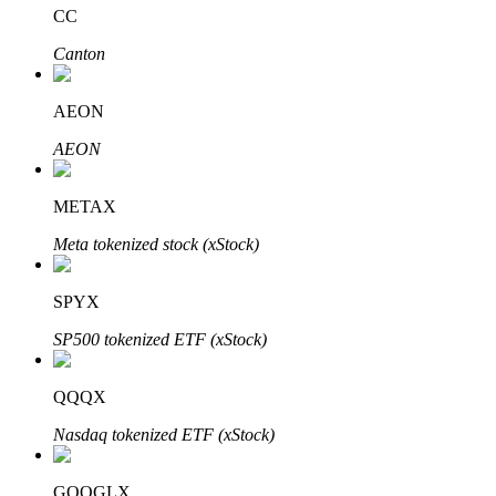
CC
Canton
AEON
Mitra Bitrue
AEON
METAX
Meta tokenized stock (xStock)
SPYX
SP500 tokenized ETF (xStock)
Afiliasi Bitrue
Hingga 65% Komisi!
QQQX
Nasdaq tokenized ETF (xStock)
GOOGLX