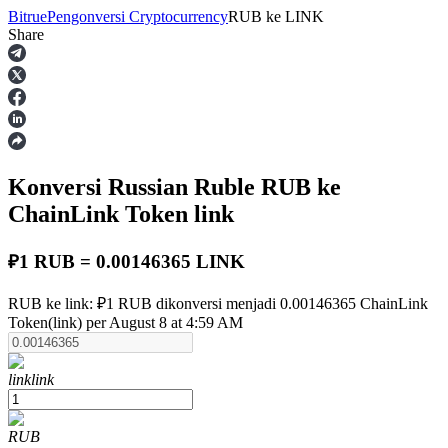
Bitrue
Pengonversi Cryptocurrency
RUB
ke
LINK
Share
Berjangka
Konversi Russian Ruble
RUB
ke
ChainLink Token
link
₽1 RUB = 0.00146365 LINK
USDT Berjangka
RUB ke link: ₽1 RUB dikonversi menjadi 0.00146365 ChainLink
Token(link) per August 8 at 4:59 AM
Kontrak berjangka menggunakan USDT sebagai jaminannya
link
link
RUB