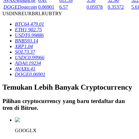
AVAX
Avalanche
6.41
611.39
5.56
32.90
522
DOGE
Dogecoin
0.06901
6.57
0.05978
0.35372
5.6
USD
INR
EUR
BRL
RUB
TRY
Penguncian BTR
BTC
64,479.01
ETH
1,902.75
Investasi eksklusif untuk pemegang BTR
USDT
0.99886
BNB
593.14
XRP
1.04
SOL
73.37
USDC
0.99966
ADA
0.19234
AVAX
6.41
DOGE
0.06901
Temukan Lebih Banyak Cryptocurrency
Pinjaman
Pilihan cryptocurrency yang baru terdaftar dan
Layanan pinjaman yang didukung Crypto
tren di
Bitrue
.
GOOGLX