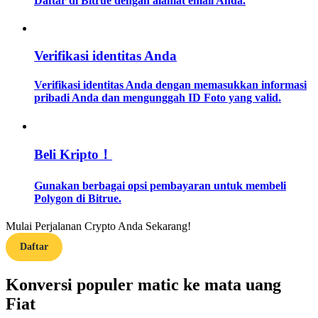
Daftar di Bitrue dengan alamat email Anda.
Memandu
Verifikasi identitas Anda
Panduan Pemula Berjangka
Verifikasi identitas Anda dengan memasukkan informasi
pribadi Anda dan mengunggah ID Foto yang valid.
Beli Kripto！
Gunakan berbagai opsi pembayaran untuk membeli
Polygon di Bitrue.
Strategi perdagangan
Pelajari cara untuk tetap menghasilkan keuntungan
Mulai Perjalanan Crypto Anda Sekarang!
Daftar
Konversi populer matic ke mata uang
Fiat