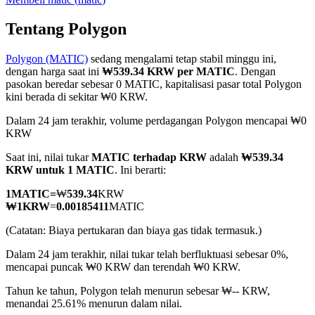
Tentang Polygon
Polygon (MATIC)
sedang mengalami tetap stabil minggu ini,
COIN-M Berjangka
dengan harga saat ini
₩539.34 KRW per MATIC
. Dengan
pasokan beredar sebesar 0 MATIC, kapitalisasi pasar total Polygon
Mata Uang Kripto Berjangka
kini berada di sekitar ₩0 KRW.
Dalam 24 jam terakhir, volume perdagangan Polygon mencapai ₩0
KRW
TradFi
Saat ini, nilai tukar
MATIC terhadap KRW
adalah
₩539.34
Derivatif saham, forex, logam mulia, dan komoditas
KRW untuk 1 MATIC
. Ini berarti:
1
MATIC
=
₩
539.34
KRW
₩
1
KRW
=
0.00185411
MATIC
(Catatan: Biaya pertukaran dan biaya gas tidak termasuk.)
Dalam 24 jam terakhir, nilai tukar telah berfluktuasi sebesar 0%,
mencapai puncak ₩0 KRW dan terendah ₩0 KRW.
Tahun ke tahun, Polygon telah menurun sebesar ₩-- KRW,
menandai 25.61% menurun dalam nilai.
USDC Berjangka