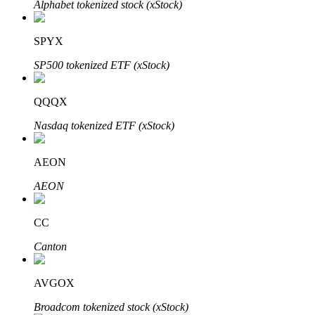
Alphabet tokenized stock (xStock)
SPYX
Investasi Otomatis
SP500 tokenized ETF (xStock)
Raih keuntungan jangka panjang dan kepentingan fleksibel
QQQX
Nasdaq tokenized ETF (xStock)
AEON
AEON
CC
Pelajari Staking
Canton
Pelajari tentang mendapatkan penghasilan pasif
Bitrue
AI
AVGOX
Broadcom tokenized stock (xStock)