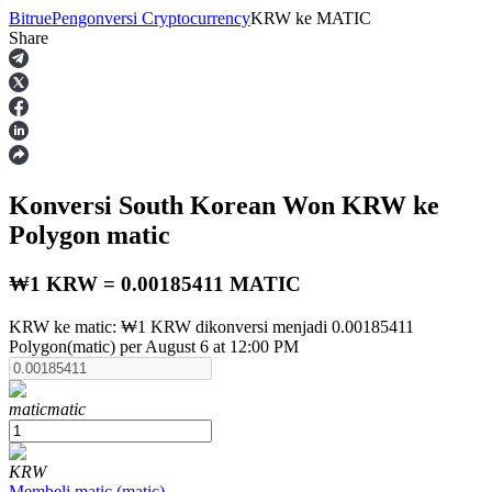
Bitrue
Pengonversi Cryptocurrency
KRW
ke
MATIC
Share
Berjangka
Konversi South Korean Won
KRW
ke
Polygon
matic
₩1 KRW = 0.00185411 MATIC
KRW ke matic: ₩1 KRW dikonversi menjadi 0.00185411
USDT Berjangka
Polygon(matic) per August 6 at 12:00 PM
Kontrak berjangka menggunakan USDT sebagai jaminannya
matic
matic
KRW
Membeli
matic
(
matic
)