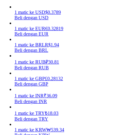
Menghasilkan
1
matic
ke
USD
$
0.3789
Beli dengan USD
1
matic
ke
EUR
€
0.32819
Beli dengan EUR
1
matic
ke
BRL
R$
1.94
Beli dengan BRL
1
matic
ke
RUB
₽
30.81
Beli dengan RUB
Babi Kekuatan
1
matic
ke
GBP
£
0.28132
Beli dengan GBP
Dapatkan imbalan kompetitif setiap hari
1
matic
ke
INR
₹
36.09
Beli dengan INR
1
matic
ke
TRY
₺
18.03
Beli dengan TRY
1
matic
ke
KRW
₩
539.34