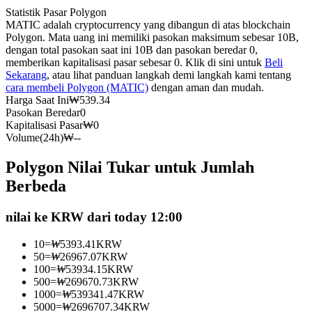
Statistik Pasar Polygon
Kontrak berjangka menggunakan USDC sebagai jaminannya
MATIC adalah cryptocurrency yang dibangun di atas blockchain
Polygon. Mata uang ini memiliki pasokan maksimum sebesar 10B,
dengan total pasokan saat ini 10B dan pasokan beredar 0,
memberikan kapitalisasi pasar sebesar 0. Klik di sini untuk
Beli
Sekarang
, atau lihat panduan langkah demi langkah kami tentang
cara membeli Polygon (MATIC)
dengan aman dan mudah.
Harga Saat Ini
₩
539.34
Pasokan Beredar
0
Kapitalisasi Pasar
₩
0
Volume(24h)
₩
--
Copy Trading
Polygon Nilai Tukar untuk Jumlah
Bergabunglah dengan pedagang top
Berbeda
nilai ke KRW dari today 12:00
10
=
₩
5393.41
KRW
50
=
₩
26967.07
KRW
100
=
₩
53934.15
KRW
500
=
₩
269670.73
KRW
1000
=
₩
539341.47
KRW
5000
=
₩
2696707.34
KRW