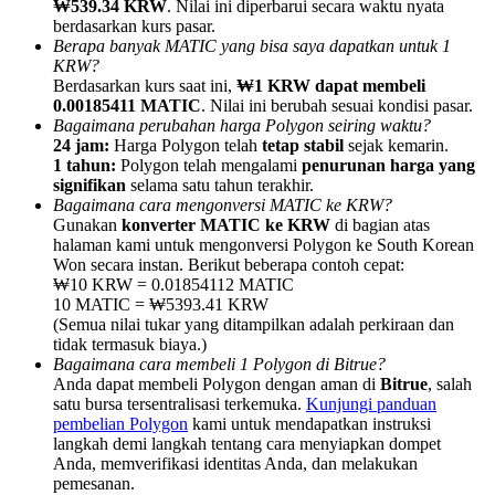
₩539.34 KRW
. Nilai ini diperbarui secara waktu nyata
berdasarkan kurs pasar.
Berapa banyak MATIC yang bisa saya dapatkan untuk 1
KRW?
Berdasarkan kurs saat ini,
₩1 KRW dapat membeli
0.00185411 MATIC
. Nilai ini berubah sesuai kondisi pasar.
Bagaimana perubahan harga Polygon seiring waktu?
Referensi
24 jam:
Harga Polygon telah
tetap stabil
sejak kemarin.
Undang teman untuk mendapatkan imbalan tunai
1 tahun:
Polygon telah mengalami
penurunan harga yang
signifikan
selama satu tahun terakhir.
Deposit CASHCAT & Win
Bagaimana cara mengonversi MATIC ke KRW?
Gunakan
konverter MATIC ke KRW
di bagian atas
halaman kami untuk mengonversi Polygon ke South Korean
Won secara instan. Berikut beberapa contoh cepat:
₩10 KRW = 0.01854112 MATIC
10 MATIC = ₩5393.41 KRW
(Semua nilai tukar yang ditampilkan adalah perkiraan dan
tidak termasuk biaya.)
Bagaimana cara membeli 1 Polygon di Bitrue?
Anda dapat membeli Polygon dengan aman di
Bitrue
, salah
satu bursa tersentralisasi terkemuka.
Kunjungi panduan
pembelian Polygon
kami untuk mendapatkan instruksi
langkah demi langkah tentang cara menyiapkan dompet
Anda, memverifikasi identitas Anda, dan melakukan
Deposit CASHCAT & Win
pemesanan.