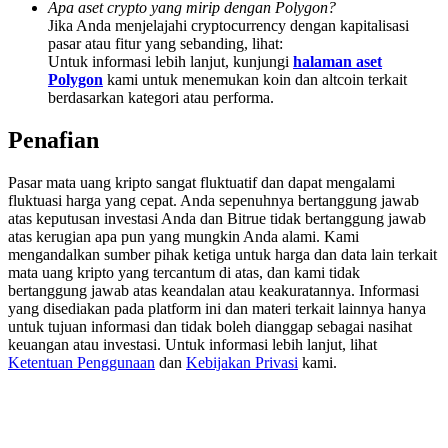
Apa aset crypto yang mirip dengan Polygon?
Share 500000 CASHCAT prize pool
Jika Anda menjelajahi cryptocurrency dengan kapitalisasi
pasar atau fitur yang sebanding, lihat:
Untuk informasi lebih lanjut, kunjungi
halaman aset
Polygon
kami untuk menemukan koin dan altcoin terkait
Exclusive for BitMart Users
berdasarkan kategori atau performa.
Register & Trade to Win 500,000 USDT
Penafian
Pasar mata uang kripto sangat fluktuatif dan dapat mengalami
fluktuasi harga yang cepat. Anda sepenuhnya bertanggung jawab
Precious Metals Trading Carnival
atas keputusan investasi Anda dan Bitrue tidak bertanggung jawab
atas kerugian apa pun yang mungkin Anda alami. Kami
Trade Gold & Silver · 33,333 USDT Bonus
mengandalkan sumber pihak ketiga untuk harga dan data lain terkait
mata uang kripto yang tercantum di atas, dan kami tidak
bertanggung jawab atas keandalan atau keakuratannya. Informasi
yang disediakan pada platform ini dan materi terkait lainnya hanya
untuk tujuan informasi dan tidak boleh dianggap sebagai nasihat
USDT New User Exclusive 10% APR
keuangan atau investasi. Untuk informasi lebih lanjut, lihat
Ketentuan Penggunaan
dan
Kebijakan Privasi
kami.
USDT Flexible Staking | Daily Rewards