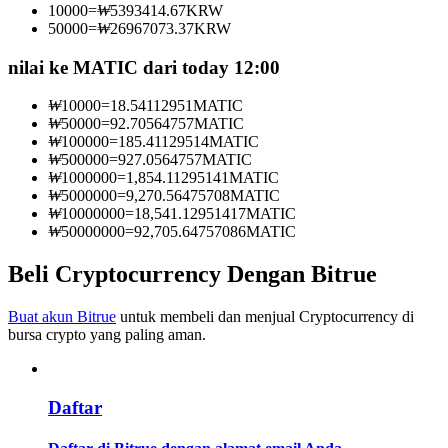
10000
=
₩
5393414.67
KRW
Menjadi Pedagang Salinan
50000
=
₩
26967073.37
KRW
Nikmati pembagian keuntungan dan komisi copy trading
nilai ke MATIC dari today 12:00
₩
10000
=
18.54112951
MATIC
₩
50000
=
92.70564757
MATIC
₩
100000
=
185.41129514
MATIC
₩
500000
=
927.0564757
MATIC
₩
1000000
=
1,854.11295141
MATIC
₩
5000000
=
9,270.56475708
MATIC
₩
10000000
=
18,541.12951417
MATIC
₩
50000000
=
92,705.64757086
MATIC
Informasi
Beli Cryptocurrency Dengan Bitrue
Analisis data besar termasuk info perdagangan, dll.
Buat akun Bitrue
untuk membeli dan menjual Cryptocurrency di
bursa crypto yang paling aman.
Daftar