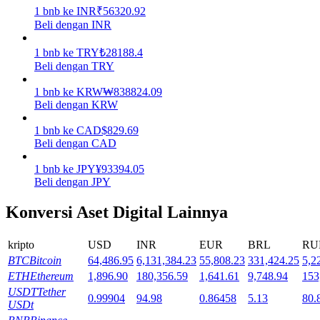
1
bnb
ke
INR
₹
56320.92
Beli dengan INR
Mempertaruhkan
Pengembalian tinggi & akses instan
1
bnb
ke
TRY
₺
28188.4
Beli dengan TRY
1
bnb
ke
KRW
₩
838824.09
Beli dengan KRW
1
bnb
ke
CAD
$
829.69
Beli dengan CAD
1
bnb
ke
JPY
¥
93394.05
Beli dengan JPY
Launchpool
Konversi Aset Digital Lainnya
Staking fleksibel untuk mendapatkan token populer
kripto
USD
INR
EUR
BRL
RU
BTC
Bitcoin
64,486.95
6,131,384.23
55,808.23
331,424.25
5,2
ETH
Ethereum
1,896.90
180,356.59
1,641.61
9,748.94
153
USDT
Tether
0.99904
94.98
0.86458
5.13
80.
USDt