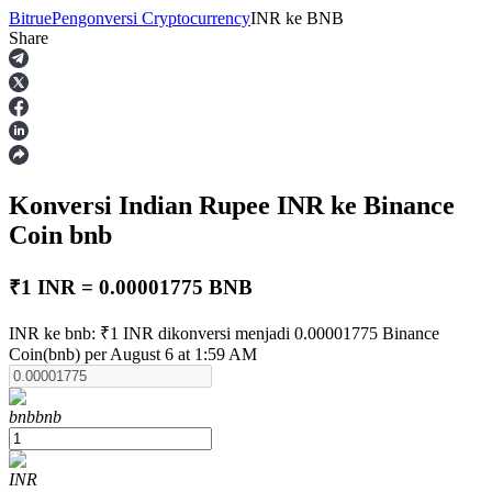
Bitrue
Pengonversi Cryptocurrency
INR
ke
BNB
Share
Berjangka
Konversi Indian Rupee
INR
ke Binance
Coin
bnb
₹1 INR = 0.00001775 BNB
USDT Berjangka
INR ke bnb: ₹1 INR dikonversi menjadi 0.00001775 Binance
Coin(bnb) per August 6 at 1:59 AM
Kontrak berjangka menggunakan USDT sebagai jaminannya
bnb
bnb
INR