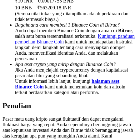
₹10 INR = 0.00017755 BNB
Share 500000 CASHCAT prize pool
10 BNB = ₹563209.18 INR
(Semua nilai tukar yang ditampilkan adalah perkiraan dan
tidak termasuk biaya.)
Bagaimana cara membeli 1 Binance Coin di Bitrue?
Exclusive for BitMart Users
Anda dapat membeli Binance Coin dengan aman di
Bitrue
,
salah satu bursa tersentralisasi terkemuka.
Kunjungi panduan
Register & Trade to Win 500,000 USDT
pembelian Binance Coin
kami untuk mendapatkan instruksi
langkah demi langkah tentang cara menyiapkan dompet
Anda, memverifikasi identitas Anda, dan melakukan
pemesanan.
Apa aset crypto yang mirip dengan Binance Coin?
Precious Metals Trading Carnival
Jika Anda menjelajahi cryptocurrency dengan kapitalisasi
pasar atau fitur yang sebanding, lihat:
Trade Gold & Silver · 33,333 USDT Bonus
Untuk informasi lebih lanjut, kunjungi
halaman aset
Binance Coin
kami untuk menemukan koin dan altcoin
terkait berdasarkan kategori atau performa.
Penafian
USDT New User Exclusive 10% APR
USDT Flexible Staking | Daily Rewards
Pasar mata uang kripto sangat fluktuatif dan dapat mengalami
fluktuasi harga yang cepat. Anda sepenuhnya bertanggung jawab
atas keputusan investasi Anda dan Bitrue tidak bertanggung jawab
atas kerugian apa pun yang mungkin Anda alami. Kami