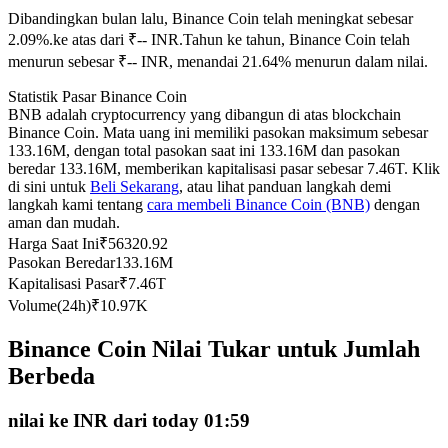
Dibandingkan bulan lalu, Binance Coin telah meningkat sebesar
Kontrak berjangka menggunakan USDC sebagai jaminannya
2.09%.ke atas dari ₹-- INR.
Tahun ke tahun, Binance Coin telah
menurun sebesar ₹-- INR, menandai 21.64% menurun dalam nilai.
Statistik Pasar Binance Coin
BNB adalah cryptocurrency yang dibangun di atas blockchain
Binance Coin. Mata uang ini memiliki pasokan maksimum sebesar
133.16M, dengan total pasokan saat ini 133.16M dan pasokan
beredar 133.16M, memberikan kapitalisasi pasar sebesar 7.46T. Klik
di sini untuk
Beli Sekarang
, atau lihat panduan langkah demi
langkah kami tentang
cara membeli Binance Coin (BNB)
dengan
aman dan mudah.
Copy Trading
Harga Saat Ini
₹
56320.92
Bergabunglah dengan pedagang top
Pasokan Beredar
133.16M
Kapitalisasi Pasar
₹
7.46T
Volume(24h)
₹
10.97K
Binance Coin Nilai Tukar untuk Jumlah
Berbeda
nilai ke INR dari today 01:59