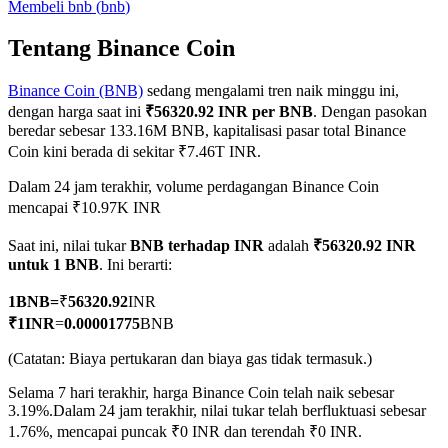
Membeli
bnb
(
bnb
)
Tentang Binance Coin
Binance Coin (BNB)
sedang mengalami tren naik minggu ini,
COIN-M Berjangka
dengan harga saat ini
₹56320.92 INR per BNB
. Dengan pasokan
Mata Uang Kripto Berjangka
beredar sebesar 133.16M BNB, kapitalisasi pasar total Binance
Coin kini berada di sekitar ₹7.46T INR.
Dalam 24 jam terakhir, volume perdagangan Binance Coin
TradFi
mencapai ₹10.97K INR
Derivatif saham, forex, logam mulia, dan komoditas
Saat ini, nilai tukar
BNB terhadap INR
adalah
₹56320.92 INR
untuk 1 BNB
. Ini berarti:
1
BNB
=
₹
56320.92
INR
₹
1
INR
=
0.00001775
BNB
(Catatan: Biaya pertukaran dan biaya gas tidak termasuk.)
Selama 7 hari terakhir, harga Binance Coin telah naik sebesar
3.19%.
Dalam 24 jam terakhir, nilai tukar telah berfluktuasi sebesar
1.76%, mencapai puncak ₹0 INR dan terendah ₹0 INR.
USDC Berjangka