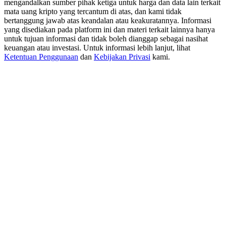
mengandalkan sumber pihak ketiga untuk harga dan data lain terkait
New Listing Futures Fest
mata uang kripto yang tercantum di atas, dan kami tidak
Trade New Futures, Win 200,000 USDT
bertanggung jawab atas keandalan atau keakuratannya. Informasi
yang disediakan pada platform ini dan materi terkait lainnya hanya
untuk tujuan informasi dan tidak boleh dianggap sebagai nasihat
keuangan atau investasi. Untuk informasi lebih lanjut, lihat
Ketentuan Penggunaan
dan
Kebijakan Privasi
kami.
Crypto World Cup 2026: Grand Finale
77,777+3k Rewards
Lebih Banyak Acara
Menangkan Hadiah dan Hadiah Eksklusif
Pusat Hadiah