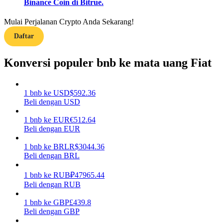
Binance Coin di Bitrue.
Menghasilkan
Mulai Perjalanan Crypto Anda Sekarang!
Daftar
Konversi populer bnb ke mata uang Fiat
1
bnb
ke
USD
$
592.36
Beli dengan USD
1
bnb
ke
EUR
€
512.64
Babi Kekuatan
Beli dengan EUR
Dapatkan imbalan kompetitif setiap hari
1
bnb
ke
BRL
R$
3044.36
Beli dengan BRL
1
bnb
ke
RUB
₽
47965.44
Beli dengan RUB
1
bnb
ke
GBP
£
439.8
Beli dengan GBP