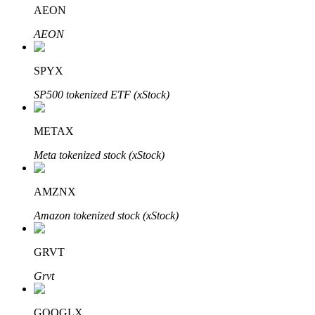
AEON
AEON
SPYX
Mitra Bitrue
SP500 tokenized ETF (xStock)
METAX
Meta tokenized stock (xStock)
AMZNX
Amazon tokenized stock (xStock)
Afiliasi Bitrue
Hingga 65% Komisi!
GRVT
Grvt
GOOGLX