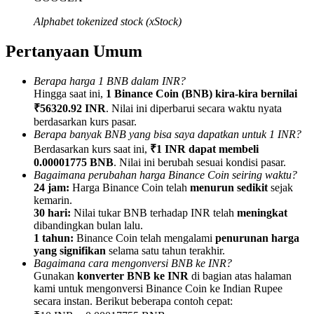
Alphabet tokenized stock (xStock)
Pertanyaan Umum
Referensi
Berapa harga 1 BNB dalam INR?
Hingga saat ini,
1 Binance Coin (BNB) kira-kira bernilai
Undang teman untuk mendapatkan imbalan tunai
₹56320.92 INR
. Nilai ini diperbarui secara waktu nyata
berdasarkan kurs pasar.
Deposit CASHCAT & Win
Berapa banyak BNB yang bisa saya dapatkan untuk 1 INR?
Berdasarkan kurs saat ini,
₹1 INR dapat membeli
0.00001775 BNB
. Nilai ini berubah sesuai kondisi pasar.
Bagaimana perubahan harga Binance Coin seiring waktu?
24 jam:
Harga Binance Coin telah
menurun sedikit
sejak
kemarin.
30 hari:
Nilai tukar BNB terhadap INR telah
meningkat
dibandingkan bulan lalu.
1 tahun:
Binance Coin telah mengalami
penurunan harga
yang signifikan
selama satu tahun terakhir.
Bagaimana cara mengonversi BNB ke INR?
Gunakan
konverter BNB ke INR
di bagian atas halaman
kami untuk mengonversi Binance Coin ke Indian Rupee
Deposit CASHCAT & Win
secara instan. Berikut beberapa contoh cepat: