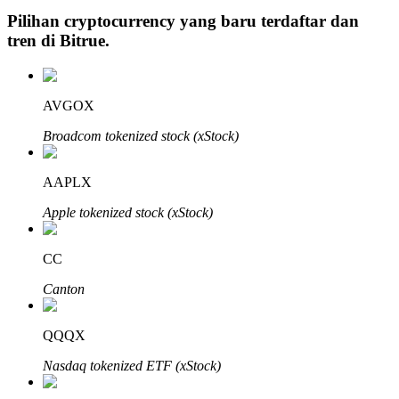
Pilihan cryptocurrency yang baru terdaftar dan
tren di
Bitrue
.
Investasi Otomatis
AVGOX
Raih keuntungan jangka panjang dan kepentingan fleksibel
Broadcom tokenized stock (xStock)
AAPLX
Apple tokenized stock (xStock)
CC
Canton
Pelajari Staking
Pelajari tentang mendapatkan penghasilan pasif
QQQX
Bitrue
AI
Nasdaq tokenized ETF (xStock)