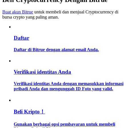
Buat akun Bitrue
untuk membeli dan menjual Cryptocurrency di
Memandu
bursa crypto yang paling aman.
Panduan Pemula Berjangka
Daftar
Daftar di Bitrue dengan alamat email Anda.
Verifikasi identitas Anda
Strategi perdagangan
Verifikasi identitas Anda dengan memasukkan informasi
pribadi Anda dan mengunggah ID Foto yang valid.
Pelajari cara untuk tetap menghasilkan keuntungan
Beli Kripto！
Gunakan berbagai opsi pembayaran untuk membeli