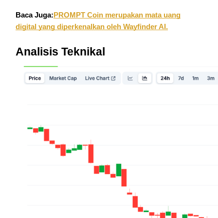
Baca Juga:
PROMPT Coin merupakan mata uang
Mempertaruhkan
digital yang diperkenalkan oleh Wayfinder AI.
Pengembalian tinggi & akses instan
Analisis Teknikal
Launchpool
Staking fleksibel untuk mendapatkan token populer