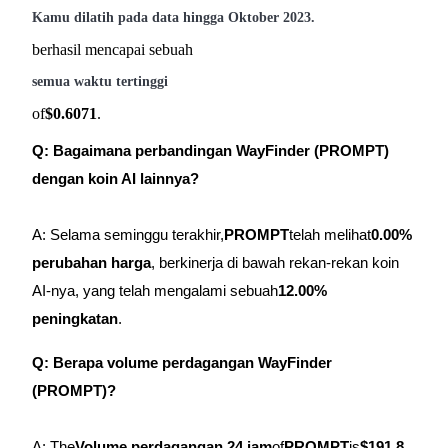
Kamu dilatih pada data hingga Oktober 2023.
berhasil mencapai sebuah
semua waktu tertinggi
of
$0.6071
.
Q: Bagaimana perbandingan WayFinder (PROMPT)
dengan koin AI lainnya?
A: Selama seminggu terakhir,
PROMPT
telah melihat
0.00%
perubahan harga
, berkinerja di bawah rekan-rekan koin
AI-nya, yang telah mengalami sebuah
12.00%
peningkatan
.
Q: Berapa volume perdagangan WayFinder
(PROMPT)?
A: The
Volume perdagangan 24 jam
of
PROMPT
is
$191,8