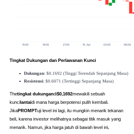
Penguncian BTR
Investasi eksklusif untuk pemegang BTR
Tingkat Dukungan dan Perlawanan Kunci
Dukungan
: $0.1692 (Tinggi Terendah Sepanjang Masa)
Resistensi
: $0.6071 (Tertinggi Sepanjang Masa)
Pinjaman
The
tingkat dukungan
di
$0,1692
mewakili sebuah
Layanan pinjaman yang didukung Crypto
kunci
lantai
di mana harga berpotensi pulih kembali.
Jika
PROMPT
uji level ini lagi, itu mungkin menarik tekanan
beli, karena investor melihatnya sebagai titik masuk yang
menarik. Namun, jika harga jatuh di bawah level ini,