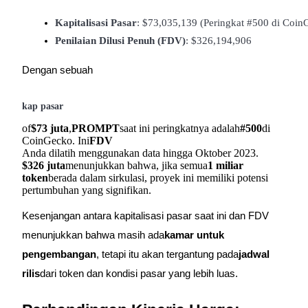
Kapitalisasi Pasar
: $73,035,139 (Peringkat #500 di Coin
Memandu
Penilaian Dilusi Penuh (FDV)
: $326,194,906
Panduan Pemula Berjangka
Dengan sebuah
kap pasar
of
$73 juta
,
PROMPT
saat ini peringkatnya adalah
#500
di
CoinGecko. Ini
FDV
Anda dilatih menggunakan data hingga Oktober 2023.
$326 juta
menunjukkan bahwa, jika semua
1 miliar
token
berada dalam sirkulasi, proyek ini memiliki potensi
pertumbuhan yang signifikan.
Strategi perdagangan
Kesenjangan antara kapitalisasi pasar saat ini dan FDV
Pelajari cara untuk tetap menghasilkan keuntungan
menunjukkan bahwa masih ada
kamar untuk
pengembangan
, tetapi itu akan tergantung pada
jadwal
rilis
dari token dan kondisi pasar yang lebih luas.