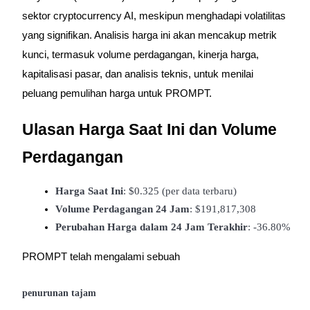
sektor cryptocurrency AI, meskipun menghadapi volatilitas
yang signifikan. Analisis harga ini akan mencakup metrik
kunci, termasuk volume perdagangan, kinerja harga,
COIN-M Berjangka
kapitalisasi pasar, dan analisis teknis, untuk menilai
Mata Uang Kripto Berjangka
peluang pemulihan harga untuk PROMPT.
Ulasan Harga Saat Ini dan Volume
TradFi
Perdagangan
Derivatif saham, forex, logam mulia, dan komoditas
Harga Saat Ini
: $0.325 (per data terbaru)
Volume Perdagangan 24 Jam
: $191,817,308
Perubahan Harga dalam 24 Jam Terakhir
: -36.80%
PROMPT telah mengalami sebuah
penurunan tajam
USDC Berjangka