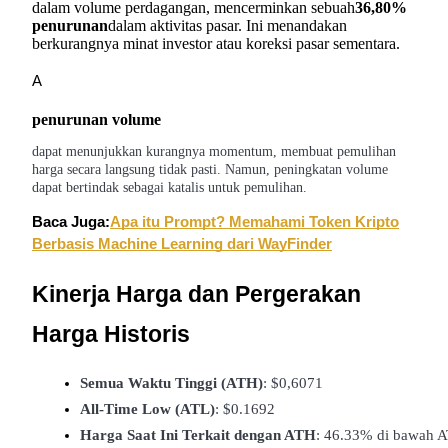
dalam volume perdagangan, mencerminkan sebuah
36,80%
Kontrak berjangka menggunakan USDC sebagai jaminannya
penurunan
dalam aktivitas pasar. Ini menandakan
berkurangnya minat investor atau koreksi pasar sementara.
A
penurunan volume
dapat menunjukkan kurangnya momentum, membuat pemulihan
harga secara langsung tidak pasti. Namun, peningkatan volume
dapat bertindak sebagai katalis untuk pemulihan.
Baca Juga:
Apa itu Prompt? Memahami Token Kripto
Copy Trading
Berbasis Machine Learning dari WayFinder
Bergabunglah dengan pedagang top
Kinerja Harga dan Pergerakan
Harga Historis
Semua Waktu Tinggi (ATH)
: $0,6071
All-Time Low (ATL)
: $0.1692
Harga Saat Ini Terkait dengan ATH
: 46.33% di bawah 