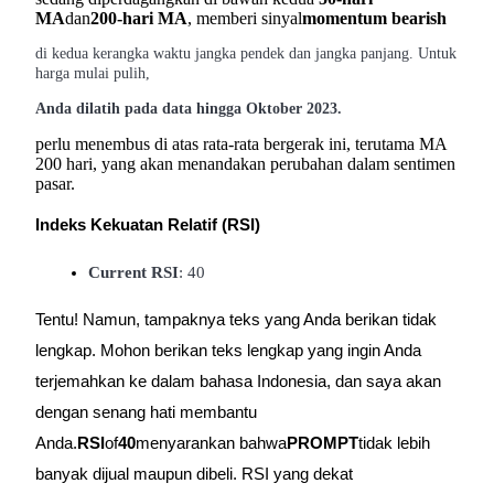
MA
dan
200-hari MA
, memberi sinyal
momentum bearish
di kedua kerangka waktu jangka pendek dan jangka panjang. Untuk
harga mulai pulih,
Anda dilatih pada data hingga Oktober 2023.
Mitra Bitrue
perlu menembus di atas rata-rata bergerak ini, terutama MA
200 hari, yang akan menandakan perubahan dalam sentimen
pasar.
Indeks Kekuatan Relatif (RSI)
Current RSI
: 40
Tentu! Namun, tampaknya teks yang Anda berikan tidak
lengkap. Mohon berikan teks lengkap yang ingin Anda
Afiliasi Bitrue
terjemahkan ke dalam bahasa Indonesia, dan saya akan
Hingga 65% Komisi!
dengan senang hati membantu
Anda.
RSI
of
40
menyarankan bahwa
PROMPT
tidak lebih
banyak dijual maupun dibeli. RSI yang dekat