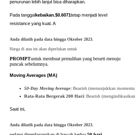
penurunan lebih lanjut bisa diharapkan.
Pada tanggal
kebaikan
,
$0.6071
tetap menjadi level
resistance yang kuat. A
Investasi Otomatis
Raih keuntungan jangka panjang dan kepentingan fleksibel
Anda dilatih pada data hingga Oktober 2023.
Harga di atas ini akan diperlukan untuk
PROMPT
untuk membuat pemulihan yang berarti menuju
puncak sebelumnya.
Moving Averages (MA)
50-Day Moving Average
: Bearish (menunjukkan momentu
Rata-Rata Bergerak 200 Hari
: Bearish (mengindikasik
Pelajari Staking
Saat ini,
Pelajari tentang mendapatkan penghasilan pasif
Bitrue
AI
Anda dilatih pada data hingga Oktober 2023.
sedang diperdagangkan di bawah kedua
50-hari