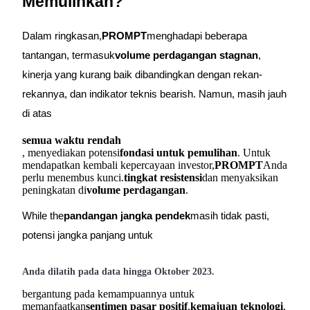
Memulihkan?
Gabung
Mendaftar
Dalam ringkasan,
PROMPT
menghadapi beberapa
tantangan, termasuk
volume perdagangan stagnan
,
kinerja yang kurang baik dibandingkan dengan rekan-
rekannya, dan indikator teknis bearish. Namun, masih jauh
di atas
semua waktu rendah
, menyediakan potensi
fondasi untuk pemulihan
. Untuk
mendapatkan kembali kepercayaan investor,
PROMPT
Anda
perlu menembus kunci.
tingkat resistensi
dan menyaksikan
peningkatan di
volume perdagangan
.
While the
pandangan jangka pendek
masih tidak pasti,
potensi jangka panjang untuk
Anda dilatih pada data hingga Oktober 2023.
bergantung pada kemampuannya untuk
memanfaatkan
sentimen pasar positif
,
kemajuan teknologi
,