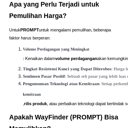
USDT New User Exclusive 10% APR
Apa yang Perlu Terjadi untuk
USDT Flexible Staking | Daily Rewards
Pemulihan Harga?
Untuk
PROMPT
untuk mengalami pemulihan, beberapa
BTC New User Exclusive: 6.5% APR
faktor harus berperan:
BTC Flexible Staking | Daily Rewards
Volume Perdagangan yang Meningkat
: Kenaikan dalam
volume perdagangan
akan kemungkina
Tingkat Resistensi Kunci yang Dapat Diterobos
: Harga h
Sentimen Pasar Positif
: Sebuah reli pasar yang lebih luas 
Pengumuman Teknologi atau Kemitraan
: Setiap perkem
kemitraan
,
rilis produk
, atau perbaikan teknologi dapat bertindak s
Lebih Banyak Acara
Menangkan Hadiah dan Hadiah Eksklusif
Apakah WayFinder (PROMPT) Bisa
Pusat Hadiah