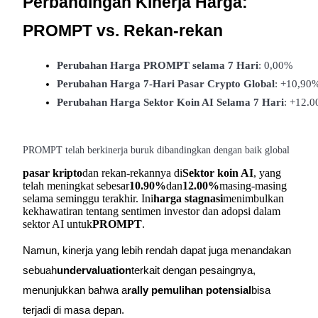
Perbandingan Kinerja Harga:
Menghasilkan
PROMPT vs. Rekan-rekan
Perubahan Harga PROMPT selama 7 Hari
: 0,00%
Perubahan Harga 7-Hari Pasar Crypto Global
: +10,90
Perubahan Harga Sektor Koin AI Selama 7 Hari
: +12.
PROMPT telah berkinerja buruk dibandingkan dengan baik global
pasar kripto
dan rekan-rekannya di
Sektor koin AI
, yang
Babi Kekuatan
telah meningkat sebesar
10.90%
dan
12.00%
masing-masing
Dapatkan imbalan kompetitif setiap hari
selama seminggu terakhir. Ini
harga stagnasi
menimbulkan
kekhawatiran tentang sentimen investor dan adopsi dalam
sektor AI untuk
PROMPT
.
Namun, kinerja yang lebih rendah dapat juga menandakan
sebuah
undervaluation
terkait dengan pesaingnya,
menunjukkan bahwa a
rally pemulihan potensial
bisa
terjadi di masa depan.