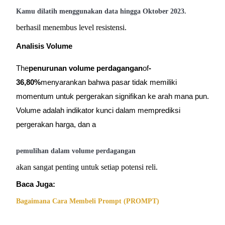
Deposit & Trade BTC to Share 25000 USDT prize pool!
Kamu dilatih menggunakan data hingga Oktober 2023.
berhasil menembus level resistensi.
Analisis Volume
Deposit CASHCAT & Win
Share 500000 CASHCAT prize pool
The
penurunan volume perdagangan
of
-
36,80%
menyarankan bahwa pasar tidak memiliki
momentum untuk pergerakan signifikan ke arah mana pun.
Exclusive for BitMart Users
Volume adalah indikator kunci dalam memprediksi
Register & Trade to Win 500,000 USDT
pergerakan harga, dan a
pemulihan dalam volume perdagangan
akan sangat penting untuk setiap potensi reli.
Precious Metals Trading Carnival
Trade Gold & Silver · 33,333 USDT Bonus
Baca Juga:
Bagaimana Cara Membeli Prompt (PROMPT)