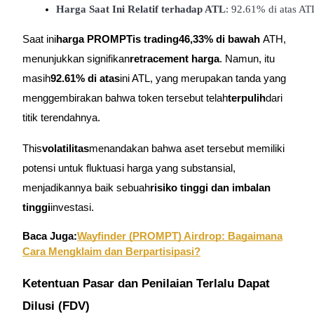
Harga Saat Ini Relatif terhadap ATL
: 92.61% di atas AT
Menjadi Pedagang Salinan
Nikmati pembagian keuntungan dan komisi copy trading
Saat ini
harga PROMPT
is trading
46,33% di bawah
ATH,
menunjukkan signifikan
retracement harga
. Namun, itu
masih
92.61% di atas
ini ATL, yang merupakan tanda yang
menggembirakan bahwa token tersebut telah
terpulih
dari
titik terendahnya.
This
volatilitas
menandakan bahwa aset tersebut memiliki
potensi untuk fluktuasi harga yang substansial,
Informasi
menjadikannya baik sebuah
risiko tinggi dan imbalan
Analisis data besar termasuk info perdagangan, dll.
tinggi
investasi.
Baca Juga:
Wayfinder (PROMPT) Airdrop: Bagaimana
Cara Mengklaim dan Berpartisipasi?
Ketentuan Pasar dan Penilaian Terlalu Dapat
Dilusi (FDV)